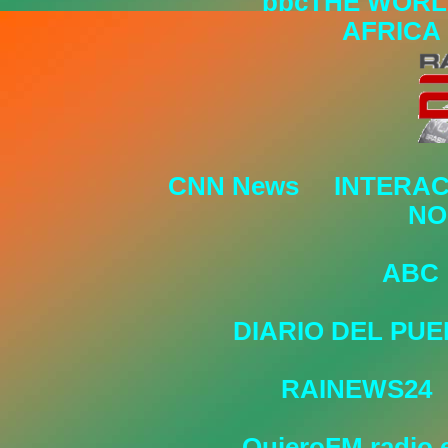
bbcTHE WORL
AFRICA
CNN News
INTERAC
NO
ABC
DIARIO DEL PU
RAINEWS24
QuieroFM radio 