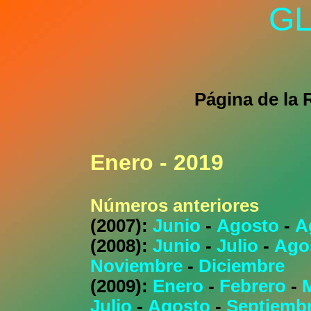
GL
Página de la 
Enero - 2019
Números anteriores
(2007):
Junio
-
Agosto
-
A
(2008):
Junio
-
Julio
-
Ago
Noviembre
-
Diciembre
(2009):
Enero
-
Febrero
-
Julio
-
Agosto
-
Septiemb