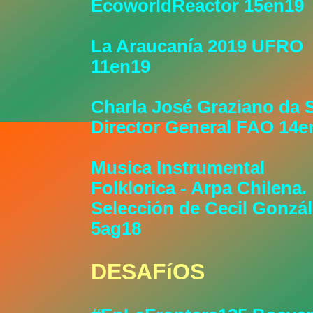
EcoworldReactor 15en19
La Araucanía 2019 UFRO
11en19
Charla José Graziano da S
Director General FAO 14e
Musica Instrumental
Folklorica - Arpa Chilena.
Selección de Cecil Gonzá
5ag18
DESAFíOS