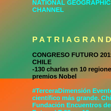
NATIONAL GEOGRAPHIC
CHANNEL
P A T R I A G R A N 
CONGRESO FUTURO 2019
CHILE
-130 charlas en 10 regione
premios Nobel
#TerceraDimensión Event
científico más grande. Chi
Fundación Encuentros de