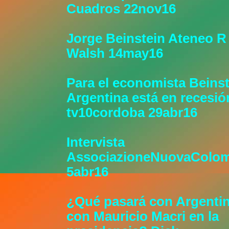
Cuadros 22nov16
Jorge Beinstein Ateneo R
Walsh 14may16
Para el economista Beinst
Argentina está en recesió
tv10cordoba 29abr16
Intervista
AssociazioneNuovaColom
5abr16
¿Qué pasará con Argenti
con Mauricio Macri en la