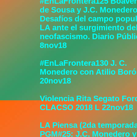
#EnLaFrontera125 Boaven
de Sousa y J.C. Moneder
Desafíos del campo popul
LA ante el surgimiento de
neofascismo. Diario Públ
8nov18
#EnLaFrontera130 J. C.
Monedero con Atilio Bor
20nov18
Violencia Rita Segato For
CLACSO 2018 L 22nov18
LA Piensa (2da temporada
PGM#25: J.C. Monedero y