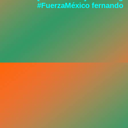
#FuerzaMéxico fernando