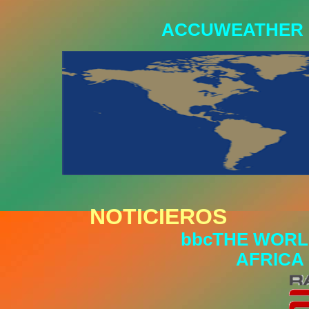
ACCUWEATHER
NOTICIEROS
bbcTHE WORL
AFRICA