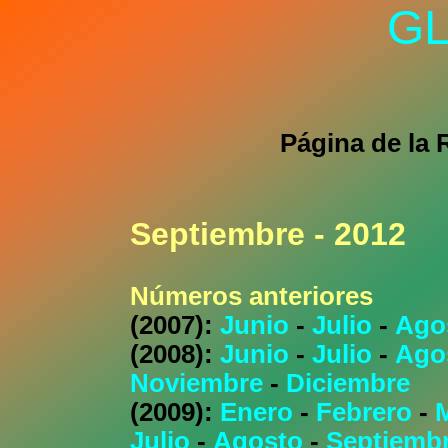
GL
Página de la 
Septiembre - 2012
Números anteriores
(2007):
Junio
-
Julio
-
Ago
(2008):
Junio
-
Julio
-
Ago
Noviembre
-
Diciembre
(2009):
Enero
-
Febrero
-
Julio
-
Agosto
-
Septiemb