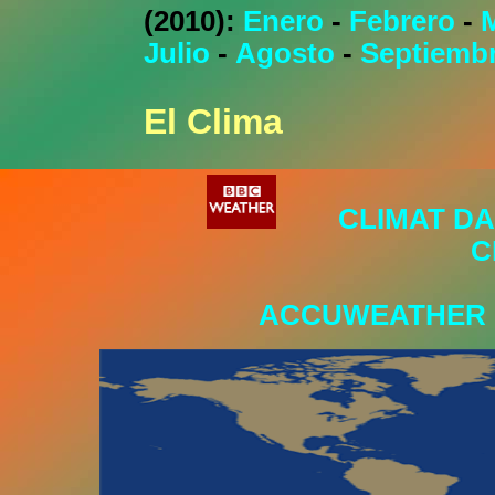
(2010):
Enero
-
Febrero
-
Julio
-
Agosto
-
Septiemb
El Clima
CLIMAT D
C
ACCUWEATHER