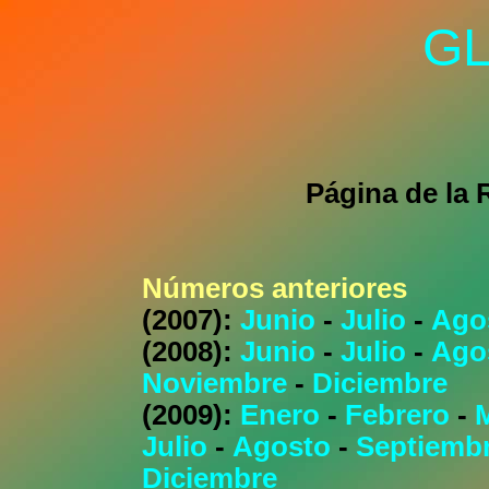
GL
Página de la 
Números anteriores
(2007):
Junio
-
Julio
-
Ago
(2008):
Junio
-
Julio
-
Ago
Noviembre
-
Diciembre
(2009):
Enero
-
Febrero
-
Julio
-
Agosto
-
Septiemb
Diciembre