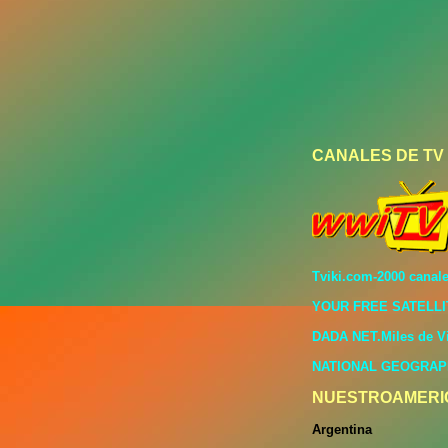
CANALES DE TV
Tviki.com-2000 canale
YOUR FREE SATELLI
DADA NET.Miles de V
NATIONAL GEOGRAP
NUESTROAMERI
Argentina