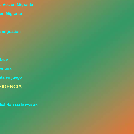
a Acción Migrante
ión Migrante
la migración
ulado
entina
sta en juego
SIDENCIA
dad de asesinatos en