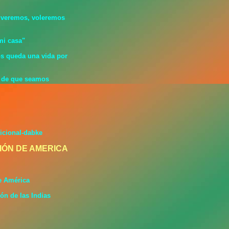
olveremos, voleremos
mi casa"
os queda una vida por
o de que seamos
dicional-dabke
IÓN DE AMERICA
e América
ón de las Indias