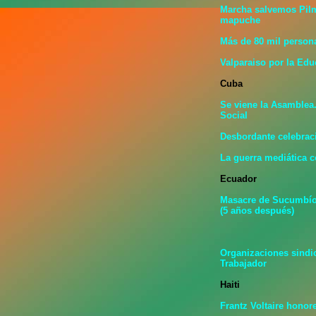
Marcha salvemos Pilm
mapuche
Más de 80 mil person
Valparaiso por la Ed
Cuba
Se viene la Asamblea
Social
Desbordante celebrac
La guerra mediática 
Ecuador
Masacre de Sucumbíos
(5 años después)
Organizaciones sindic
Trabajador
Haiti
Frantz Voltaire honor