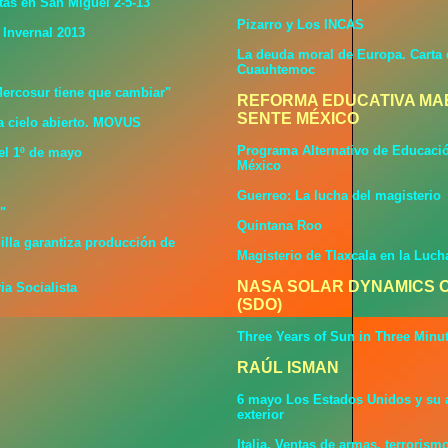
tas en San Miguel 2-5-13
Pizarro y Los INCAS
 Invernal 2013
La deuda moral de Europa. Carta
Cuauhtemoc
Mercosur tiene que cambiar"
REFORMA EDUCATIVA MA
SENTE MÉXICO
a cielo abierto. MOVUS
Programa Alternativo de Educació
el 1º de mayo
México
Guerreo: La lucha del magisterio
"
Quintana Roo
illa garantiza producción de
Magisterio de Tlaxcala en la Luch
NASA SOLAR DYNAMICS 
a Socialista
(SDO)
Three Years of Sun in Three Minu
RAÚL ISMAN
6 mayo Los Estados Unidos y su a
exterior
Italia, Ventas de armas, terroris