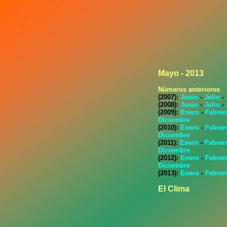
Mayo - 2013
Números anteriores
(2007):
Junio
-
Julio
-
(2008):
Junio
-
Julio
-
(2009):
Enero
-
Febrer
Diciembre
(2010):
Enero
-
Febrer
Diciembre
(2011):
Enero
-
Febrer
Diciembre
(2012):
Enero
-
Febrer
Diciembre
(2013):
Enero
-
Febrer
El Clima