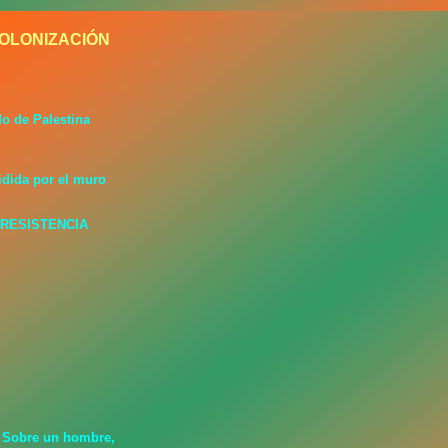
OLONIZACIÓN
o de Palestina
vidida por el muro
E RESISTENCIA
, Sobre un hombre,