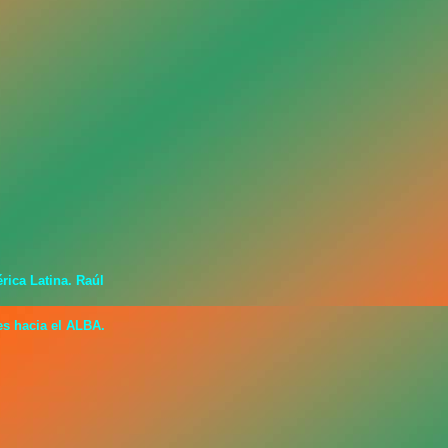
ica Latina. Raúl
s hacia el ALBA.