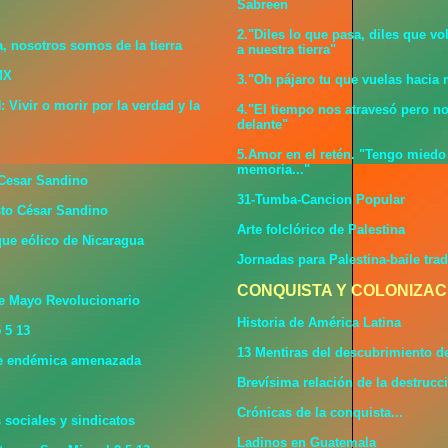
Sabreen
2."Diles lo que pasa, diles que v
a, nosotros somos de la tierra
a nuestra tierra"
MX
3."Oh pájaro tu que vuelas hacia 
ivir o morir por la verdad y la
4."El tiempo nos atravesó pero n
delante"
5.Amor en el retén. "Tengo mied
memoria..."
Cesar Sandino
31-Tumba-Cancion Popular
to César Sandino
Arte folclórico de Palestina
rque eólico de Nicaragua
Jornadas para Palestina-baile tra
CONQUISTA Y COLONIZAC
e Mayo Revolucionario
Historia de América Latina
 5 13
13 Mentiras del descubrimiento d
ve endémica amenazada
Brevísima relación de la destrucci
Crónicas de la conquista...
sociales y sindicatos
Ladinos en Guatemala