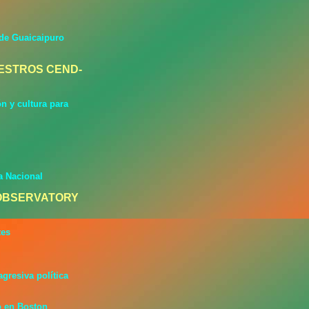
 de Guaicaipuro
ESTROS CEND-
n y cultura para
a Nacional
OBSERVATORY
tes
gresiva política
mo en Boston