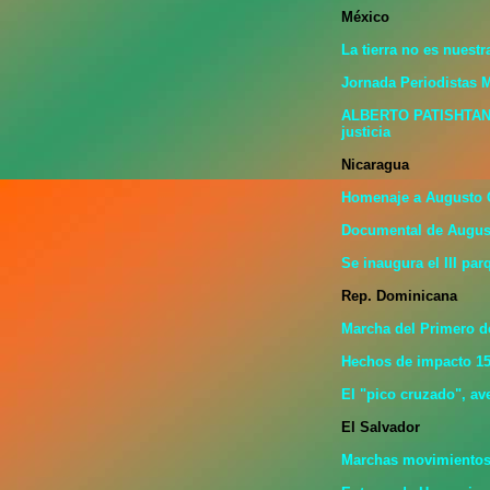
México
La tierra no es nuestr
Jornada Periodistas 
ALBERTO PATISHTAN: V
justicia
Nicaragua
Homenaje a Augusto 
Documental de Augus
Se inaugura el III pa
Rep. Dominicana
Marcha del Primero d
Hechos de impacto 15
El "pico cruzado", a
El Salvador
Marchas movimientos 