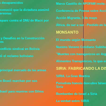
s desaparecidos
Marco Castillo de APOFAM invita 
reconoció que la dictadura asesinó
Conferencia de Prensa sobre Acc
personas
Acción Migrante, 3 de mayo
mparo contra el DNU de Macri por
África, de sur a sur - Perdido en 
MONSANTO
 y Desafíos en la Construcción
El mundo según Monsanto
les
Nuestro Veneno Cotidiano Subtit
onflicto sindical en Bolivia
"Muertes con transgenicos en Arg
tó el reclamo boliviano
Alimentos Transgénicos, lo que e
SIRIA: FABRICANDO LA DI
 principal mercado de las armas
SIRIA, La Gran Mentira
en Brasil marchan por sus
Periodista francés descubre false
Siria
Brasil para reunirse con Dilma
Bombardeo de Israel a Siria
La verdad sobre SIRIA