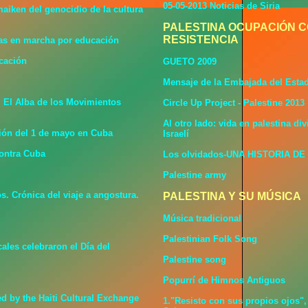
05-05-2013 Noticias de Siria
aiken del genocidio de la cultura
PALESTINA OCUPACIÓN C
RESISTENCIA
as en marcha por educación
ucación
GUETO 2009
Mensaje de la Embajada del Estad
. El Alba de los Movimientos
Circle Up Project - Palestine 2013
Al otro lado: vida en palestina di
ión del 1 de mayo en Cuba
Israelí
contra Cuba
Los olvidados-UNA HISTORIA D
Palestine army
. Crónica del viaje a angostura.
PALESTINA Y SU MÚSICA
Música tradicional
Palestinian Folk Song
ales celebraron el Día del
Palestine song
Popurrí de Himnos Antiguos
ed by the Haiti Cultural Exchange
1."Resisto con sus propios ojos"