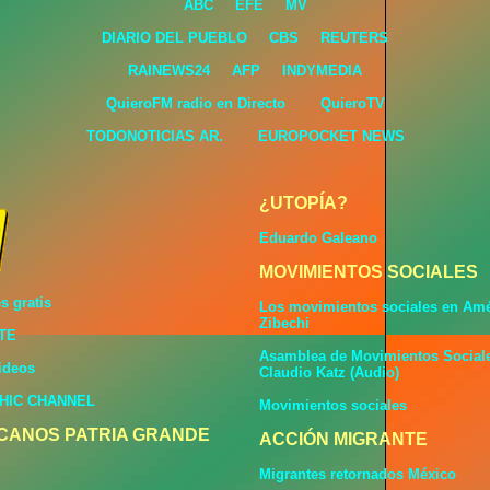
ABC
EFE
MV
DIARIO DEL PUEBLO
CBS
REUTERS
RAINEWS24
AFP
INDYMEDIA
QuieroFM radio en Directo
QuieroTV
TODONOTICIAS AR.
EUROPOCKET NEWS
¿UTOPÍA?
Eduardo Galeano
MOVIMIENTOS SOCIALES
s gratis
Los movimientos sociales en Amér
Zibechi
TE
Asamblea de Movimientos Sociale
ideos
Claudio Katz (Audio)
HIC CHANNEL
Movimientos sociales
CANOS PATRIA GRANDE
ACCIÓN MIGRANTE
Migrantes retornados México