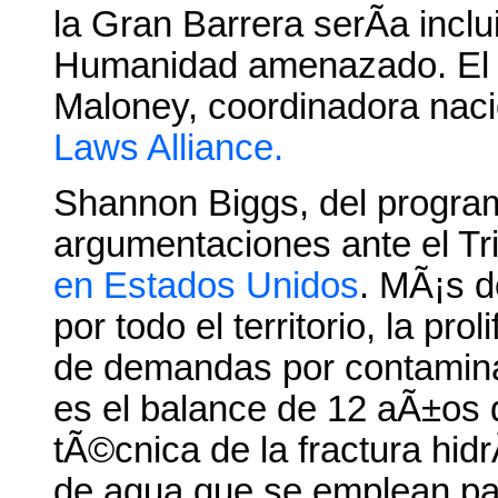
la Gran Barrera serÃ­a inclu
Humanidad amenazado. El c
Maloney, coordinadora nac
Laws Alliance.
Shannon Biggs, del progr
argumentaciones ante el Tr
en Estados Unidos
. MÃ¡s 
por todo el territorio, la pr
de demandas por contamina
es el balance de 12 aÃ±os 
tÃ©cnica de la fractura hidr
de agua que se emplean pa