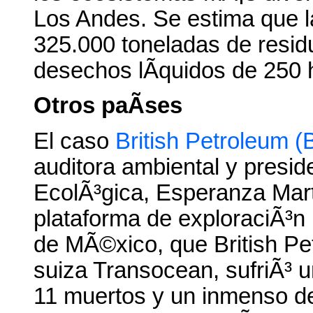
Los Andes. Se estima que l
325.000 toneladas de resid
desechos lÃ­quidos de 250 
Otros paÃ­ses
El caso
British Petroleum 
auditora ambiental y presid
EcolÃ³gica, Esperanza MartÃ
plataforma de exploraciÃ³n
de MÃ©xico, que British Pe
suiza Transocean, sufriÃ³ 
11 muertos y un inmenso de