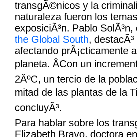
transgÃ©nicos y la criminal
naturaleza fueron los temas 
exposiciÃ³n. Pablo SolÃ³n, 
the Global South
, destacÃ³
afectando prÃ¡cticamente a 
planeta. ÂCon un incremen
2ÂºC, un tercio de la pobla
mitad de las plantas de la T
concluyÃ³.
Para hablar sobre los trans
Elizabeth Bravo, doctora e