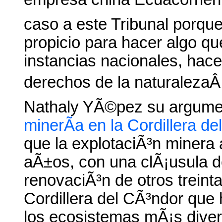
caso a este Tribunal porqu
propicio para hacer algo qu
instancias nacionales, hacer
derechos de la naturalezaÂ
Nathaly YÃ©pez su argumen
minerÃ­a en la Cordillera d
que la explotaciÃ³n minera a
aÃ±os, con una clÃ¡usula d
renovaciÃ³n de otros treinta
Cordillera del CÃ³ndor que
los ecosistemas mÃ¡s divers