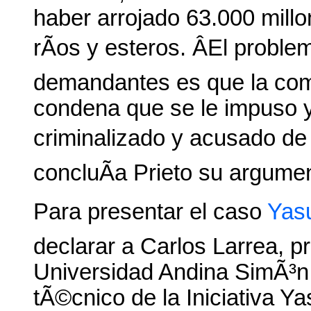
haber arrojado 63.000 millo
rÃ­os y esteros. ÂEl probl
demandantes es que la com
condena que se le impuso y
criminalizado y acusado de
concluÃ­a Prieto su argume
Para presentar el caso
Yasu
declarar a Carlos Larrea, pr
Universidad Andina SimÃ³n
tÃ©cnico de la Iniciativa Y