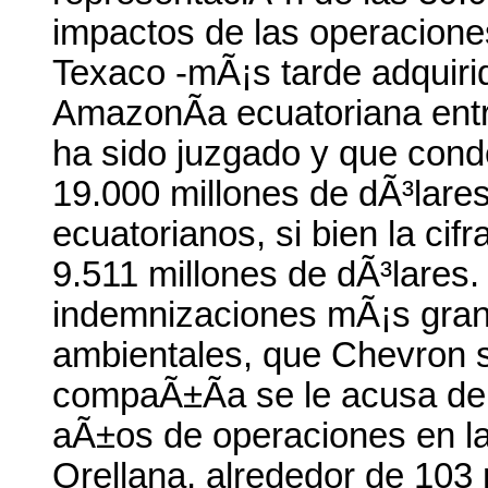
impactos de las operacione
Texaco -mÃ¡s tarde adquirid
AmazonÃ­a ecuatoriana ent
ha sido juzgado y que cond
19.000 millones de dÃ³lare
ecuatorianos, si bien la cif
9.511 millones de dÃ³lares.
indemnizaciones mÃ¡s grand
ambientales, que Chevron se
compaÃ±Ã­a se le acusa de
aÃ±os de operaciones en l
Orellana, alrededor de 103 