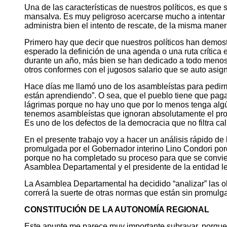
Una de las características de nuestros políticos, es qu
mansalva. Es muy peligroso acercarse mucho a intentar 
administra bien el intento de rescate, de la misma maner
Primero hay que decir que nuestros políticos han demos
esperado la definición de una agenda o una ruta crítica
durante un año, más bien se han dedicado a todo menos 
otros conformes con el jugosos salario que se auto asig
Hace días me llamó uno de los asambleístas para pedir
están aprendiendo”. O sea, que el pueblo tiene que paga
lágrimas porque no hay uno que por lo menos tenga algún 
tenemos asambleístas que ignoran absolutamente el proc
Es uno de los defectos de la democracia que no filtra cal
En el presente trabajo voy a hacer un análisis rápido 
promulgada por el Gobernador interino Lino Condori por
porque no ha completado su proceso para que se convier
Asamblea Departamental y el presidente de la entidad le
La Asamblea Departamental ha decidido “analizar” las ob
correrá la suerte de otras normas que están sin promulg
CONSTITUCIÓN DE LA AUTONOMÍA REGIONAL
Este apunte me parece muy importante subrayar, porque