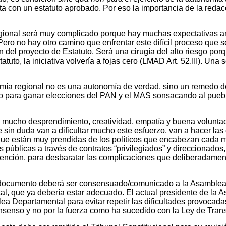
a con un estatuto aprobado. Por eso la importancia de la redac
Regional será muy complicado porque hay muchas expectativas a
ro no hay otro camino que enfrentar este difícil proceso que s
del proyecto de Estatuto. Será una cirugía del alto riesgo porq
atuto, la iniciativa volvería a fojas cero (LMAD Art. 52.III). Una 
omía regional no es una autonomía de verdad, sino un remedo de
dio para ganar elecciones del PAN y el MAS sonsacando al pueb
de mucho desprendimiento, creatividad, empatía y buena volunta
in duda van a dificultar mucho este esfuerzo, van a hacer las 
s que están muy prendidas de los políticos que encabezan cada m
s públicas a través de contratos “privilegiados” y direccionados
ervención, para desbaratar las complicaciones que deliberadame
e documento deberá ser consensuado/comunicado a la Asamblea 
tal, que ya debería estar adecuado. El actual presidente de la
lea Departamental para evitar repetir las dificultades provocada
nsenso y no por la fuerza como ha sucedido con la Ley de Tra