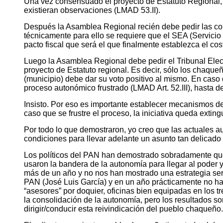
Una vez consensuado el proyecto de Estatuto Regional, es
existieran observaciones (LMAD 53.II).
Después la Asamblea Regional recién debe pedir las com
técnicamente para ello se requiere que el SEA (Servici
pacto fiscal que será el que finalmente establezca el co
Luego la Asamblea Regional debe pedir el Tribunal Elect
proyecto de Estatuto regional. Es decir, sólo los chaque
(municipio) debe dar su voto positivo al mismo. En caso 
proceso autonómico frustrado (LMAD Art. 52.III), hasta 
Insisto. Por eso es importante establecer mecanismos de 
caso que se frustre el proceso, la iniciativa queda ext
Por todo lo que demostraron, yo creo que las actuales 
condiciones para llevar adelante un asunto tan delicado y 
Los políticos del PAN han demostrado sobradamente que 
usaron la bandera de la autonomía para llegar al poder 
más de un año y no nos han mostrado una estrategia se
PAN (José Luis García) y en un año prácticamente no ha
“asesores” por doquier, oficinas bien equipadas en los t
la consolidación de la autonomía, pero los resultados so
dirigir/conducir esta reivindicación del pueblo chaqueño.