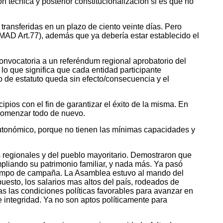
n técnica y posterior constitucionalización si es que no
ansferidas en un plazo de ciento veinte días. Pero
MAD Art.77), además que ya debería estar establecido el
onvocatoria a un referéndum regional aprobatorio del
lo que significa que cada entidad participante
o de estatuto queda sin efecto/consecuencia y el
pios con el fin de garantizar el éxito de la misma. En
ecomenzar todo de nuevo.
autonómico, porque no tienen las mínimas capacidades y
 regionales y del pueblo mayoritario. Demostraron que
mpliando su patrimonio familiar, y nada más. Ya pasó
tiempo de campaña. La Asamblea estuvo al mando del
sto, los salarios mas altos del país, rodeados de
as las condiciones políticas favorables para avanzar en
e integridad. Ya no son aptos políticamente para