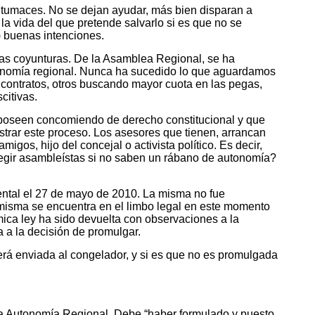
ontumaces. No se dejan ayudar, más bien disparan a
a vida del que pretende salvarlo si es que no se
) buenas intenciones.
las coyunturas. De la Asamblea Regional, se ha
autonomía regional. Nunca ha sucedido lo que aguardamos
contratos, otros buscando mayor cuota en las pegas,
citivas.
 poseen concomiendo de derecho constitucional y que
strar este proceso. Los asesores que tienen, arrancan
os, hijo del concejal o activista político. Es decir,
legir asambleístas si no saben un rábano de autonomía?
ental el 27 de mayo de 2010. La misma no fue
 misma se encuentra en el limbo legal en este momento
ica ley ha sido devuelta con observaciones a la
 a la decisión de promulgar.
erá enviada al congelador, y si es que no es promulgada
na Autonomía Regional. Debe “haber formulado y puesto