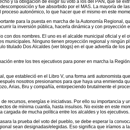
echo y la obligación de exigir su voto a los del PAN, que se
ext
 descomposición y fue absorbido por el MAS. La mayoría de las
 el proceso autonómico, lo que hacer que el mismo en este mom
tante para la puesta en marcha de la Autonomía Regional, que
urrir la inversión pública, hacerla dinámica y con proyección e
 con dos nombres. El uno es el alcalde municipal oficial y el o
mites municipales. Ninguno tienen proyección regional y ningún p
lo titulado Dos Alcaldes (ver blogs) en el que advertía de los pe
ación entre los tres ejecutivos para poner en marcha la Región
.
l, que estableció en el Libro V, una forma anti autonomista qu
después nosotros presionamos para que haya una enmienda que po
ozo, Arias, Bru y compañía, entorpeciendo brutalmente el proc
n de recursos, energías e iniciativas. Por ello su importancia y
oyectos de mínima cuantía, hasta insulsos. No existe en este m
a cargada de mucha política entre los alcaldes y los ejecutivos.
pasara la prueba del voto del pueblo, se debe esperar la convoc
ional sean designadas/elegidas. Eso significa que iríamos a las 