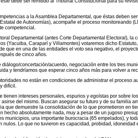
te debe ser remitido al Tribunal Constitucional para su revisió
petencias a la Asamblea Departamental, que éstas deben ser tr
o Estatal de Autonomías), acompañe el proceso monitoreando (L
ste competencial.
oral Departamental (antes Corte Departamental Electoral), la c
ños (Yacuiba, Caraparí y Villamontes) votaremos dicho Estatuto, 
de que en una de las entidades el voto sea negativo, el proyect
después de cinco años.
diálogo/concertación/acuerdo, negociación entre los tres munici
inguida y tendríamos que esperar cinco años más para volver a r
autoridades no están en condiciones de administrar el proceso 
difícil.
tienen intereses personales, espurios y egoístas por sobre los
y asirse del mismo. Buscan asegurar su futuro y de su familia a
ria que demuestre la consolidación de lo que prometieron en 
n hecho absolutamente nada, muy a pesar de un jugoso presupue
res municipios, una importante burocracia (65 empelados), y tod
n nulos. Lo que no tuvieron es capacidad, probidad, idoneidad 