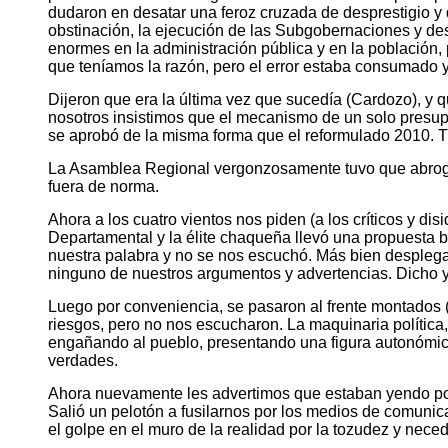
dudaron en desatar una feroz cruzada de desprestigio y
obstinación, la ejecución de las Subgobernaciones y de
enormes en la administración pública y en la población,
que teníamos la razón, pero el error estaba consumado y 
Dijeron que era la última vez que sucedía (Cardozo), y 
nosotros insistimos que el mecanismo de un solo presup
se aprobó de la misma forma que el reformulado 2010. T
La Asamblea Regional vergonzosamente tuvo que abrogar
fuera de norma.
Ahora a los cuatro vientos nos piden (a los críticos y d
Departamental y la élite chaqueña llevó una propuesta b
nuestra palabra y no se nos escuchó. Más bien desplega
ninguno de nuestros argumentos y advertencias. Dicho y 
Luego por conveniencia, se pasaron al frente montados (
riesgos, pero no nos escucharon. La maquinaria política
engañando al pueblo, presentando una figura autonómic
verdades.
Ahora nuevamente les advertimos que estaban yendo por 
Salió un pelotón a fusilarnos por los medios de comunic
el golpe en el muro de la realidad por la tozudez y neced