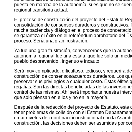
puesta en marcha de la autonomía, si es que no se cuent
regional transitoria actual.
El proceso de construcción del proyecto del Estatuto 
consolidación de consensos duraderos y constructivos. Pe
mucha paciencia y diálogo en el proceso de concertación 
se garantiza el éxito en el referéndum aprobatorio del Est
proceso. Sería una gran frustración.
Ya fue una gran frustración, convencernos que la auton
autonomía regional fue una estafa, que fue solo un me
pueblo desprevenido., ingenuo e incauto
Será muy complicado, dificultoso, tedioso, y requerirá 
construcción de consensos/acuerdos duraderos. Los que s
preservar sus privilegios a cualquier costo. Estas élite
regalías. Son las directas beneficiadas de las inversione
control de las mismas. Ahí será importante nuestra int
que solo piensan en ellos y no en la mayoría.
Después de la redacción del proyecto de Estatuto, est
tener problemas de colisión con el Estatuto Departamen
crear niveles de coordinación institucional con la Asamb
construcción, las decisiones deben ser asumidas por co