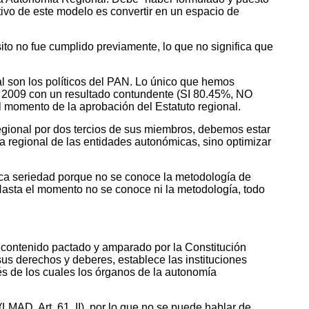
ivo de este modelo es convertir en un espacio de
to no fue cumplido previamente, lo que no significa que
l son los políticos del PAN. Lo único que hemos
e 2009 con un resultado contundente (SI 80.45%, NO
l momento de la aprobación del Estatuto regional.
gional por dos tercios de sus miembros, debemos estar
ca regional de las entidades autonómicas, sino optimizar
oca seriedad porque no se conoce la metodología de
Hasta el momento no se conoce ni la metodología, todo
 y contenido pactado y amparado por la Constitución
sus derechos y deberes, establece las instituciones
vés de los cuales los órganos de la autonomía
(LMAD, Art. 61, II), por lo que no se puede hablar de