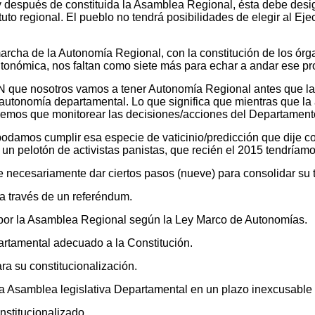
, y después de constituida la Asamblea Regional, ésta debe des
uto regional. El pueblo no tendrá posibilidades de elegir al E
archa de la Autonomía Regional, con la constitución de los órga
utonómica, nos faltan como siete más para echar a andar ese pr
AN que nosotros vamos a tener Autonomía Regional antes que la
 autonomía departamental. Lo que significa que mientras que l
nemos que monitorear las decisiones/acciones del Departamento 
damos cumplir esa especie de vaticinio/predicción que dije con
 un pelotón de activistas panistas, que recién el 2015 tendríam
necesariamente dar ciertos pasos (nueve) para consolidar su 
a través de un referéndum.
 por la Asamblea Regional según la Ley Marco de Autonomías.
artamental adecuado a la Constitución.
ra su constitucionalización.
 Asamblea legislativa Departamental en un plazo inexcusable d
nstitucionalizado