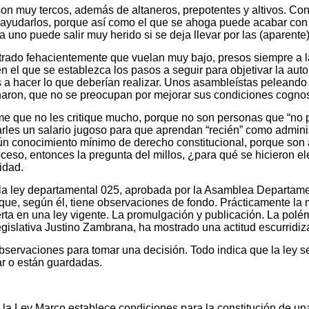
e son muy tercos, además de altaneros, prepotentes y altivos. C
ayudarlos, porque así como el que se ahoga puede acabar con l
a uno puede salir muy herido si se deja llevar por las (aparente
trado fehacientemente que vuelan muy bajo, presos siempre a 
 en el que se establezca los pasos a seguir para objetivar la 
a hacer lo que deberían realizar. Unos asambleístas peleando 
naron, que no se preocupan por mejorar sus condiciones cognos
me que no les critique mucho, porque no son personas que “no
rles un salario jugoso para que aprendan “recién” como admini
conocimiento mínimo de derecho constitucional, porque son amig
eso, entonces la pregunta del millos, ¿para qué se hicieron e
idad.
de la ley departamental 025, aprobada por la Asamblea Departam
que, según él, tiene observaciones de fondo. Prácticamente la
ta en una ley vigente. La promulgación y publicación. La polém
gislativa Justino Zambrana, ha mostrado una actitud escurridiza
servaciones para tomar una decisión. Todo indica que la ley s
ar o están guardadas.
 la Ley Marco establece condiciones para la constitución de u