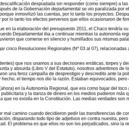
 descalificación despiadada sin responder (como siempre) a la
spués de la Gobernación departamental se vio paralizada por e
 porque inmovilizó las cuentas, por lo tanto los proyectos. Des
por lo tanto los efectos perversos que ellos ocasionaron de fo
que en la elaboración del presupuesto 2011, el Chaco tendría 
uesto Departamental iba a continuar mientras la autonomía reg
uvieron que comerse en silencio y humillados sus mismas palab
 cinco Resoluciones Regionales (Nº 03 al 07), relacionadas a
isidentes) que nos unamos a sus decisiones erráticas, torpes y d
urda y absurda (Libro V del Estatuto), nosotros advertimos de
ron una feroz campaña de desprestigio y descredito ante la po
hecho, el tiempo nos dio la razón. Estaban equivocados, pero el
ahora) en la Autonomía Regional, que era como bajar del toco a
, publicitaria y la danza de dinero en los medios pudieron más
a que no existía en la Constitución. Las medias verdades son 
mal camino cuando decidieron pedir las transferencias de com
ación, disparando todo tipo de adjetivos en contra nuestra, per
ad. El problema es que ellos no son los perjudicados, sino la r