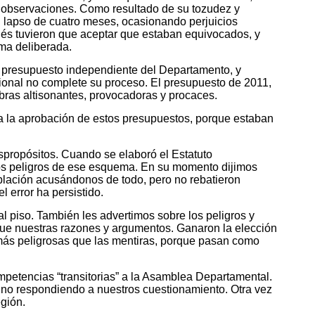
s observaciones. Como resultado de su tozudez y
l lapso de cuatro meses, ocasionando perjuicios
pués tuvieron que aceptar que estaban equivocados, y
rma deliberada.
su presupuesto independiente del Departamento, y
ional no complete su proceso. El presupuesto de 2011,
ras altisonantes, provocadoras y procaces.
 la aprobación de estos presupuestos, porque estaban
espropósitos. Cuando se elaboró el Estatuto
 los peligros de ese esquema. En su momento dijimos
blación acusándonos de todo, pero no rebatieron
 error ha persistido.
l piso. También les advertimos sobre los peligros y
 que nuestras razones y argumentos. Ganaron la elección
más peligrosas que las mentiras, porque pasan como
petencias “transitorias” a la Asamblea Departamental.
o no respondiendo a nuestros cuestionamiento. Otra vez
egión.