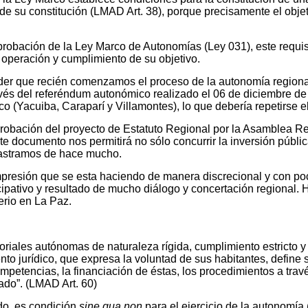
e su constitución (LMAD Art. 38), porque precisamente el objet
robación de la Ley Marco de Autonomías (Ley 031), este requisi
operación y cumplimiento de su objetivo.
der que recién comenzamos el proceso de la autonomía regiona
vés del referéndum autonómico realizado el 06 de diciembre d
o (Yacuiba, Caraparí y Villamontes), lo que debería repetirse e
robación del proyecto de Estatuto Regional por la Asamblea Re
e documento nos permitirá no sólo concurrir la inversión públi
rastramos de hace mucho.
mpresión que se esta haciendo de manera discrecional y con p
ipativo y resultado de mucho diálogo y concertación regional. 
erio en La Paz.
itoriales autónomas de naturaleza rígida, cumplimiento estricto
nto jurídico, que expresa la voluntad de sus habitantes, define 
competencias, la financiación de éstas, los procedimientos a tra
tado”. (LMAD Art. 60)
do, es condición
sine qua non
para el ejercicio de la autonomía 