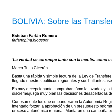
BOLIVIA:
Sobre las Transf
Esteban Farfán Romero
farfanopina.blogspot
La verdad se corrompe tanto con la mentira como co
“
Marco Tulio Cicerón
Basta una rápida y simple lectura de la Ley de Transfer
llegado nuestros políticos regionales y sus brillantes as
Es muy decepcionante comprobar cómo la tozudez y la t
discierne/juzga muy bien las decisiones desacertadas de
Curiosamente los que embanderaron la Autonomía Regiona
intentado forzar la aprobación de un presupuesto refor
proceso autonómico regional. Montaron una campaña publi