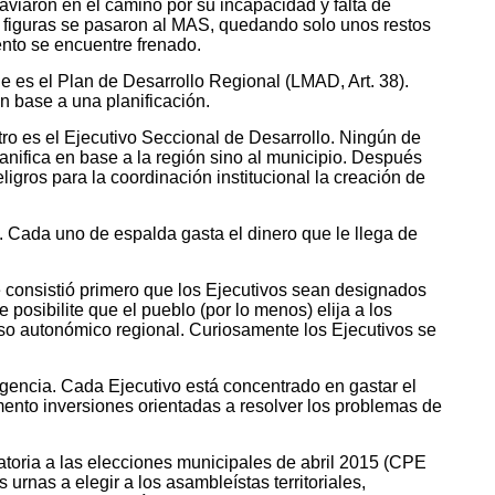
raviaron
en el camino por su incapacidad y falta de
 figuras se pasaron al MAS, quedando solo unos restos
ento se encuentre frenado.
 es el Plan de Desarrollo Regional (LMAD, Art. 38).
n base a una planificación.
tro es el Ejecutivo Seccional de Desarrollo. Ningún de
lanifica en base a la región sino al municipio. Después
ligros para la coordinación institucional la creación de
. Cada uno de espalda gasta el dinero que le llega de
e consistió primero que los Ejecutivos sean designados
sibilite que el pueblo (por lo menos) elija a los
eso autonómico regional. Curiosamente los Ejecutivos se
 urgencia. Cada Ejecutivo está concentrado en gastar el
omento inversiones orientadas a resolver los problemas de
atoria a las elecciones municipales de abril 2015 (CPE
urnas a elegir a los asambleístas territoriales,