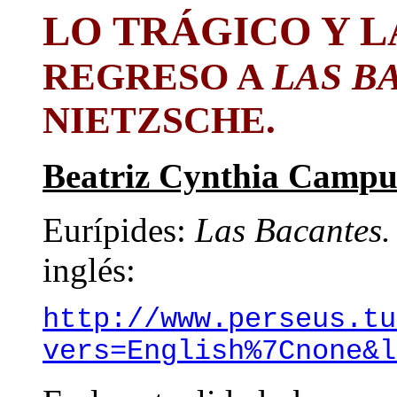
LO TRÁGICO Y L
REGRESO A
LAS B
NIETZSCHE.
Beatriz Cynthia Campu
Eurípides:
Las Bacantes
inglés:
http://www.perseus.tu
vers=English%7Cnone&l