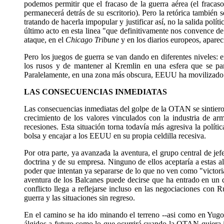
podemos permitir que el fracaso de la guerra aérea (el fracas
permanecerá detrás de su escritorio). Pero la retórica también
tratando de hacerla impopular y justificar así, no la salida polí
último acto en esta linea "que definitivamente nos convence de
ataque, en el
Chicago Tribune
y en los diarios europeos, aparec
Pero los juegos de guerra se van dando en diferentes niveles: en
los rusos y de mantener al Kremlin en una esfera que se pa
Paralelamente, en una zona más obscura, EEUU ha movilizado to
LAS CONSECUENCIAS INMEDIATAS
Las consecuencias inmediatas del golpe de la OTAN se sintiero
crecimiento de los valores vinculados con la industria de a
recesiones. Esta situación torna todavía más agresiva la políti
bolsa y encajar a los EEUU en su propia celdilla recesiva.
Por otra parte, ya avanzada la aventura, el grupo central de je
doctrina y de su empresa. Ninguno de ellos aceptaría a estas a
poder que intentan ya separarse de lo que no ven como "victori
aventura de los Balcanes puede decirse que ha entrado en un di
conflicto llega a reflejarse incluso en las negociaciones con 
guerra y las situaciones sin regreso.
En el camino se ha ido minando el terreno --asi como en Yugos
álgidos a futuro como lo que ocurrirá cuando la OTAN quiera i