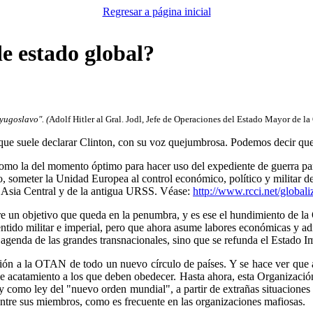
Regresar a página inicial
e estado global?
 yugoslavo". (
Adolf Hitler al Gral. Jodl, Jefe de Operaciones del Estado Mayor de 
 que suele declarar Clinton, con su voz quejumbrosa. Podemos decir que
 como la del momento óptimo para hacer uso del expediente de guerra par
 someter la Unidad Europea al control económico, político y militar de
 Asia Central y de la antigua URSS. Véase:
http://www.rcci.net/global
 un objetivo que queda en la penumbra, y es ese el hundimiento de la 
tido militar e imperial, pero que ahora asume labores económicas y admi
agenda de las grandes transnacionales, sino que se refunda el Estado I
ión a la OTAN de todo un nuevo círculo de países. Y se hace ver que aho
as de acatamiento a los que deben obedecer. Hasta ahora, esta Organizaci
y como ley del "nuevo orden mundial", a partir de extrañas situacione
entre sus miembros, como es frecuente en las organizaciones mafiosas.