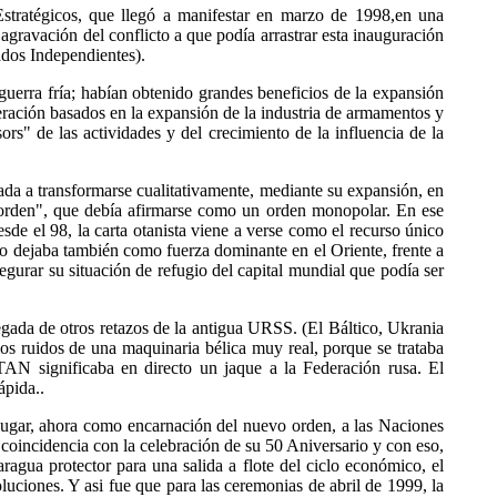
Estratégicos, que llegó a manifestar en marzo de 1998,en una
agravación del conflicto a que podía arrastrar esta inauguración
ados Independientes).
guerra fría; habían obtenido grandes beneficios de la expansión
eración basados en la expansión de la industria de armamentos y
s" de las actividades y del crecimiento de la influencia de la
mada a transformarse cualitativamente, mediante su expansión, en
 orden", que debía afirmarse como un orden monopolar. En ese
sde el 98, la carta otanista viene a verse como el recurso único
 dejaba también como fuerza dominante en el Oriente, frente a
urar su situación de refugio del capital mundial que podía ser
gada de otros retazos de la antigua URSS. (El Báltico, Ukrania
os ruidos de una maquinaria bélica muy real, porque se trataba
TAN significaba en directo un jaque a la Federación rusa. El
ápida..
 lugar, ahora como encarnación del nuevo orden, a las Naciones
coincidencia con la celebración de su 50 Aniversario y con eso,
agua protector para una salida a flote del ciclo económico, el
oluciones. Y asi fue que para las ceremonias de abril de 1999, la