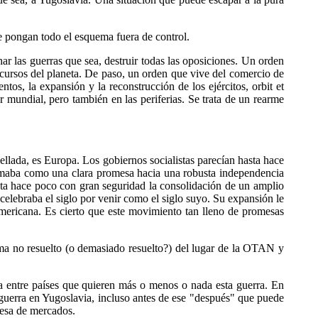
e pongan todo el esquema fuera de control.
r las guerras que sea, destruir todas las oposiciones. Un orden
ecursos del planeta. De paso, un orden que vive del comercio de
s, la expansión y la reconstrucción de los ejércitos, orbit et
 mundial, pero también en las periferias. Se trata de un rearme
bellada, es Europa. Los gobiernos socialistas parecían hasta hace
omaba como una clara promesa hacia una robusta independencia
ta hace poco con gran seguridad la consolidación de un amplio
elebraba el siglo por venir como el siglo suyo. Su expansión le
oamericana. Es cierto que este movimiento tan lleno de promesas
lema no resuelto (o demasiado resuelto?) del lugar de la OTAN y
a entre países que quieren más o menos o nada esta guerra. En
 guerra en Yugoslavia, incluso antes de ese "después" que puede
mesa de mercados.