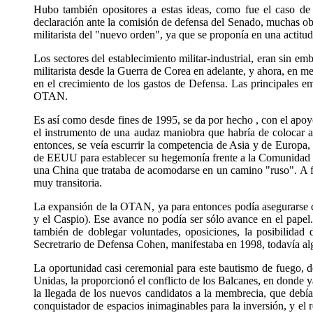
Hubo también opositores a estas ideas, como fue el caso de 
declaración ante la comisión de defensa del Senado, muchas obje
militarista del "nuevo orden", ya que se proponía en una acti
Los sectores del establecimiento militar-industrial, eran sin 
militarista desde la Guerra de Corea en adelante, y ahora, en 
en el crecimiento de los gastos de Defensa. Las principales e
OTAN.
Es así como desde fines de 1995, se da por hecho , con el apoyo
el instrumento de una audaz maniobra que habría de colocar 
entonces, se veía escurrir la competencia de Asia y de Europa, 
de EEUU para establecer su hegemonía frente a la Comunidad E
una China que trataba de acomodarse en un camino "ruso". A fi
muy transitoria.
La expansión de la OTAN, ya para entonces podía asegurarse co
y el Caspio). Ese avance no podía ser sólo avance en el papel
también de doblegar voluntades, oposiciones, la posibilidad
Secretrario de Defensa Cohen, manifestaba en 1998, todavía alg
La oportunidad casi ceremonial para este bautismo de fuego, d
Unidas, la proporcionó el conflicto de los Balcanes, en donde 
la llegada de los nuevos candidatos a la membrecia, que debía
conquistador de espacios inimaginables para la inversión, y el r