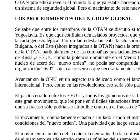
OTAN procedió a revelar al mundo lo que ya estaba haciendo: 
un sistema de seguridad global. Pero el nacimiento de este nuevo
LOS PROCEDIMIENTOS DE UN GOLPE GLOBAL
Se sabe que entre los miembros de la OTAN se discutió si to
Yugoslavia. Es que aquí confluían demasiados proyectos, que y
la carta geoestratégica . Por un lado desbalanceaba la situación
Bulgaria, o del Este (ahora integrados a la OTAN) hacia la orbi
de la OTAN, particularmente de las compañías trasnacionales a
de Rusia ,a EEUU como la potencia dominante en el Medio Orie
núcleo de acero del "nuevo orden", no podía ser compartida
organización"civil", sujeta a consensos que necesariamente se 
Avanzar sin la ONU en un aspecto tan delicado como el lanzam
internacional. Pero, como en las revoluciones, eso sería sólo p
El pacto cerrado entre los EEUU y todos los gobiernos de la 
este gran movimiento, que los pone en dificiles situaciones fre
que su fracaso sólo podría ser atribuible como en el fracaso de 
El movimiento, confiadamente echaba a un lado a todo el res
condiciones del "nuevo orden". Una pasividad que luego sería s
El movimiento también debía cuidar la neutralidad o la confus
de aliniamiento ya adelantado entre las cúpulas del sistema de