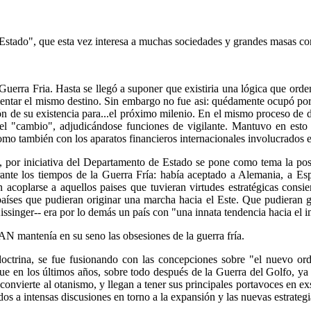
Estado", que esta vez interesa a muchas sociedades y grandes masas con
Guerra Fria. Hasta se llegó a suponer que existiria una lógica que orde
entar el mismo destino. Sin embargo no fue asi: quédamente ocupó por 
ón de su existencia para...el próximo milenio. En el mismo proceso de d
del "cambio", adjudicándose funciones de vigilante. Mantuvo en esto 
omo también con los aparatos financieros internacionales involucrados en 
 por iniciativa del Departamento de Estado se pone como tema la posi
rante los tiempos de la Guerra Fría: había aceptado a Alemania, a Es
acoplarse a aquellos paises que tuvieran virtudes estratégicas consie
aíses que pudieran originar una marcha hacia el Este. Que pudieran ga
 Kissinger-- era por lo demás un país con "una innata tendencia hacia el 
N mantenía en su seno las obsesiones de la guerra fría.
octrina, se fue fusionando con las concepciones sobre "el nuevo or
 que en los últimos años, sobre todo después de la Guerra del Golfo, y
convierte al otanismo, y llegan a tener sus principales portavoces en ex
dos a intensas discusiones en torno a la expansión y las nuevas estrate