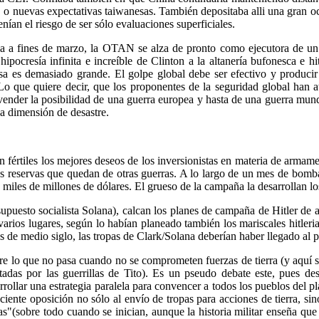
o nuevas expectativas taiwanesas. También depositaba alli una gran ocnf
nían el riesgo de ser sólo evaluaciones superficiales.
 a fines de marzo, la OTAN se alza de pronto como ejecutora de un go
pocresía infinita e increíble de Clinton a la altanería bufonesca e 
esa es demasiado grande. El golpe global debe ser efectivo y produci
o que quiere decir, que los proponentes de la seguridad global han atr
vender la posibilidad de una guerra europea y hasta de una guerra mund
na dimensión de desastre.
en fértiles los mejores deseos de los inversionistas en materia de arma
 reservas que quedan de otras guerras. A lo largo de un mes de bomba
miles de millones de dólares. El grueso de la campaña la desarrollan los
supuesto socialista Solana), calcan los planes de campaña de Hitler d
 varios lugares, según lo habían planeado también los mariscales hitle
s de medio siglo, las tropas de Clark/Solana deberían haber llegado al 
bre lo que no pasa cuando no se comprometen fuerzas de tierra (y aquí 
otadas por las guerrillas de Tito). Es un pseudo debate este, pues des
rollar una estrategia paralela para convencer a todos los pueblos del p
iente oposición no sólo al envío de tropas para acciones de tierra, sin
s"(sobre todo cuando se inician, aunque la historia militar enseña que 