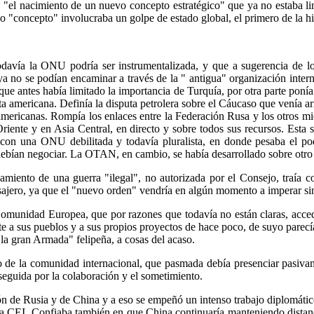
"el nacimiento de un nuevo concepto estratégico" que ya no estaba li
 "concepto" involucraba un golpe de estado global, el primero de la his
davía la ONU podría ser instrumentalizada, y que a sugerencia de lo
a no se podían encaminar a través de la " antigua" organización inter
 que antes había limitado la importancia de Turquía, por otra parte poní
ta americana. Definía la disputa petrolera sobre el Cáucaso que venía a
mericanas. Rompía los enlaces entre la Federación Rusa y los otros mie
nte y en Asia Central, en directo y sobre todos sus recursos. Esta si
 con una ONU debilitada y todavía pluralista, en donde pesaba el 
debían negociar. La OTAN, en cambio, se había desarrollado sobre otro 
iento de una guerra "ilegal", no autorizada por el Consejo, traía c
asajero, ya que el "nuevo orden" vendría en algún momento a imperar si
Comunidad Europea, que por razones que todavía no están claras, acced
nte a sus pueblos y a sus propios proyectos de hace poco, de suyo pare
"la gran Armada" felipeña, a cosas del acaso.
to de la comunidad internacional, que pasmada debía presenciar pasiv
eguida por la colaboración y el sometimiento.
ión de Rusia y de China y a eso se empeñó un intenso trabajo diplomáti
 la CEI. Confiaba también en que China continuaría manteniendo distan