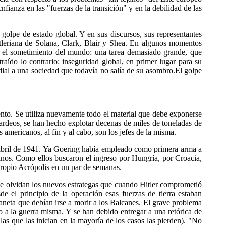
ianza en las "fuerzas de la transición" y en la debilidad de las
lpe de estado global. Y en sus discursos, sus representantes
hitleriana de Solana, Clark, Blair y Shea. En algunos momentos
r el sometimiento del mundo: una tarea demasiado grande, que
aído lo contrario: inseguridad global, en primer lugar para su
ial a una sociedad que todavía no salía de su asombro.El golpe
mento. Se utiliza nuevamente todo el material que debe exponerse
rdeos, se han hecho explotar decenas de miles de toneladas de
 americanos, al fin y al cabo, son los jefes de la misma.
e abril de 1941. Ya Goering había empleado como primera arma a
rianos. Como ellos buscaron el ingreso por Hungría, por Croacia,
propio Acrópolis en un par de semanas.
se olvidan los nuevos estrategas que cuando Hitler comprometió
de el principio de la operación esas fuerzas de tierra estaban
laneta que debían irse a morir a los Balcanes. El grave problema
o a la guerra misma. Y se han debido entregar a una retórica de
las que las inician en la mayoría de los casos las pierden). "No