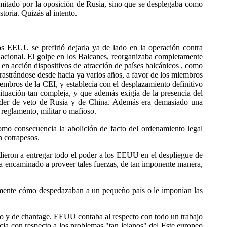
mitado por la oposición de Rusia, sino que se desplegaba como
toria. Quizás al intento.
s EEUU se prefirió dejarla ya de lado en la operación contra
nacional. El golpe en los Balcanes, reorganizaba completamente
a en acción dispositivos de atracción de países balcánicos , como
rrastrándose desde hacia ya varios años, a favor de los miembros
mbros de la CEI, y establecía con el desplazamiento definitivo
tuación tan compleja, y que además exigía de la presencia del
poder de veto de Rusia y de China. Además era demasiado una
reglamento, militar o mafioso.
omo consecuencia la abolición de facto del ordenamiento legal
n cotrapesos.
ieron a entregar todo el poder a los EEUU en el despliegue de
cía encaminado a proveer tales fuerzas, de tan imponente manera,
amente cómo despedazaban a un pequeño país o le imponían las
co y de chantage. EEUU contaba al respecto con todo un trabajo
cia con respecto a los problemas "tan lejanos" del Este europeo