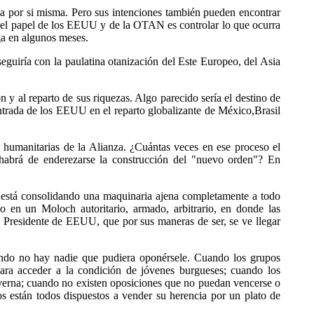
la por si misma. Pero sus intenciones también pueden encontrar
e el papel de los EEUU y de la OTAN es controlar lo que ocurra
ga en algunos meses.
uiría con la paulatina otanización del Este Europeo, del Asia
ón y al reparto de sus riquezas. Algo parecido sería el destino de
entrada de los EEUU en el reparto globalizante de México,Brasil
 humanitarias de la Alianza. ¿Cuántas veces en ese proceso el
 habrá de enderezarse la construcción del "nuevo orden"? En
e está consolidando una maquinaria ajena completamente a todo
 en un Moloch autoritario, armado, arbitrario, en donde las
el Presidente de EEUU, que por sus maneras de ser, se ve llegar
uando no hay nadie que pudiera oponérsele. Cuando los grupos
ara acceder a la condición de jóvenes burgueses; cuando los
caverna; cuando no existen oposiciones que no puedan vencerse o
s están todos dispuestos a vender su herencia por un plato de