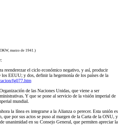
la OKW, marzo de 1941.)
:
a reenderezar el ciclo económico negativo, y así, producir
 los EEUU; y dos, definir la hegemonía de los países de la
izacion/fg077.htm
Organización de las Naciones Unidas, que viene a ser
nistrativas. Y que se pone al servicio de la visión imperial de
mperial mundial.
ra la línea es integrarse a la Alianza o perecer. Esta unión es
ón, que por sus actos se puso al margen de la Carta de la ONU, y
s de unanimidad en su Consejo General, que permiten apreciar la