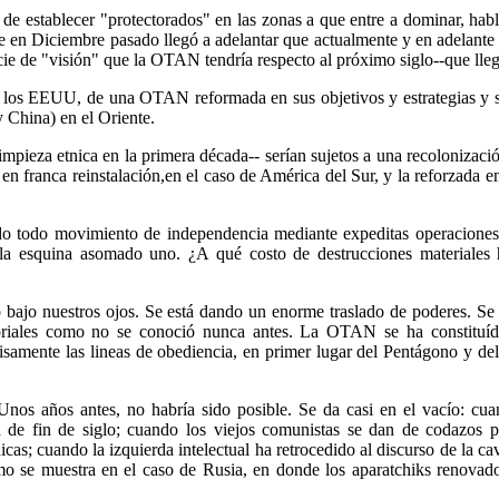
de establecer "protectorados" en las zonas a que entre a dominar, hab
que en Diciembre pasado llegó a adelantar que actualmente y en adelant
ecie de "visión" que la OTAN tendría respecto al próximo siglo--que lle
los EEUU, de una OTAN reformada en sus objetivos y estrategias y seg
y China) en el Oriente.
limpieza etnica en la primera década-- serían sujetos a una recolonizaci
 en franca reinstalación,en el caso de América del Sur, y la reforzada 
ndo todo movimiento de independencia mediante expeditas operaciones
la esquina asomado uno. ¿A qué costo de destrucciones materiales
o bajo nuestros ojos. Se está dando un enorme traslado de poderes. S
toriales como no se conoció nunca antes. La OTAN se ha constituído
recisamente las lineas de obediencia, en primer lugar del Pentágono y d
Unos años antes, no habría sido posible. Se da casi en el vacío: c
a de fin de siglo; cuando los viejos comunistas se dan de codazos p
cas; cuando la izquierda intelectual ha retrocedido al discurso de la 
omo se muestra en el caso de Rusia, en donde los aparatchiks renovado