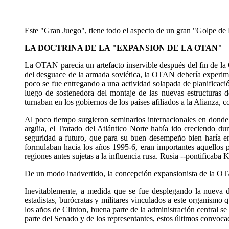
Este "Gran Juego", tiene todo el aspecto de un gran "Golpe de 
LA DOCTRINA DE LA "EXPANSION DE LA OTAN"
La OTAN parecia un artefacto inservible después del fin de la 
del desguace de la armada soviética, la OTAN debería experim
poco se fue entregando a una actividad solapada de planificaci
luego de sostenedora del montaje de las nuevas estructuras 
turnaban en los gobiernos de los países afiliados a la Alianza, c
Al poco tiempo surgieron seminarios internacionales en donde,
argüia, el Tratado del Atlántico Norte había ido creciendo du
seguridad a futuro, que para su buen desempeño bien haría en 
formulaban hacia los años 1995-6, eran importantes aquellos p
regiones antes sujetas a la influencia rusa. Rusia --pontificaba
De un modo inadvertido, la concepción expansionista de la OTA
Inevitablemente, a medida que se fue desplegando la nueva d
estadistas, burócratas y militares vinculados a este organismo
los años de Clinton, buena parte de la administración central se 
parte del Senado y de los representantes, estos últimos convoca