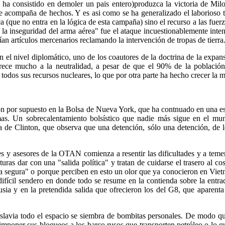
o ha consistido en demoler un pais entero)produzca la victoria de Milo
 se acompaña de hechos. Y es asi como se ha generalizado el laborioso 
tica (que no entra en la lógica de esta campaña) sino el recurso a las fue
 la inseguridad del arma aérea" fue el ataque incuestionablemente int
ían artículos mercenarios reclamando la intervención de tropas de tierra
 el nivel diplomático, uno de los coautores de la doctrina de la expans
rece mucho a la neutralidad, a pesar de que el 90% de la població
dos sus recursos nucleares, lo que por otra parte ha hecho crecer la m
n por supuesto en la Bolsa de Nueva York, que ha contnuado en una esp
rmas. Un sobrecalentamiento bolsístico que nadie más sigue en el mu
ca de Clinton, que observa que una detención, sólo una detención, de l
fes y asesores de la OTAN comienza a resentir las dificultades y a temer
lturas dar con una "salida política" y tratan de cuidarse el trasero al
a segura" o porque perciben en esto un olor que ya conocieron en Vietn
fícil sendero en donde todo se resume en la contienda sobre la entrada
Rusia y en la pretendida salida que ofrecieron los del G8, que aparenta
lavia todo el espacio se siembra de bombitas personales. De modo que 
mponer sus bloqueos a los barco rusos que transporten petróleo o lo qu