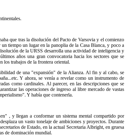
tinentales.
naba que tras la disolución del Pacto de Varsovia y el comienzo
un tiempo un lugar en la panoplia de la Casa Blanca, y poco a
isolución de la URSS desarrolla una actividad de inteligencia y
últimos años una gran convocatoria hacia los sectores que se
los trabajos de la frontera oriental.
bilidad de una "expansión" de la Alianza. Al fin y al cabo, se
paña...etc. Y ahora, se venía a revelar como un instrumento de
radas como cardinales. Al parecer, en las descripciones que se
rantizar las operaciones de ingreso al libre mercado de vastas
imperialismo". Y había que contenerla.
den" , y llegan a conformar un sistema mental compartido por
a desplaza un vasto tonelaje de ambiciones y proyectos. Durante
secretarios de Estado, en la actual Secretaria Albright, en gruesa
gias de dominación mundial.