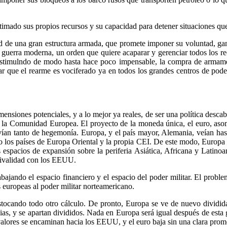
timado sus propios recursos y su capacidad para detener situaciones qu
d de una gran estructura armada, que promete imponer su voluntad, gana
la guerra moderna, un orden que quiere acaparar y gerenciar todos los r
stimulndo de modo hasta hace poco impensable, la compra de armamento
ar que el rearme es vociferado ya en todos los grandes centros de poder
mensiones potenciales, y a lo mejor ya reales, de ser una política desca
de la Comunidad Europea. El proyecto de la moneda única, el euro, as
vían tanto de hegemonía. Europa, y el país mayor, Alemania, veían has
 los países de Europa Oriental y la propia CEI. De este modo, Europa c
os espacios de expansión sobre la periferia Asiática, Africana y Latin
 rivalidad con los EEUU.
bajando el espacio financiero y el espacio del poder militar. El prob
es europeas al poder militar norteamericano.
stocando todo otro cálculo. De pronto, Europa se ve de nuevo dividid
vias, y se apartan divididos. Nada en Europa será igual después de esta
 valores se encaminan hacia los EEUU, y el euro baja sin una clara pro