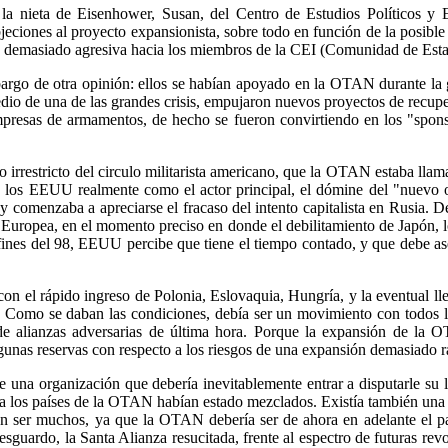
la nieta de Eisenhower, Susan, del Centro de Estudios Políticos y 
ciones al proyecto expansionista, sobre todo en función de la posible 
tud demasiado agresiva hacia los miembros de la CEI (Comunidad de Est
embargo de otra opinión: ellos se habían apoyado en la OTAN durante la 
medio de una de las grandes crisis, empujaron nuevos proyectos de recup
mpresas de armamentos, de hecho se fueron convirtiendo en los "sponsor
 irrestricto del circulo militarista americano, que la OTAN estaba lla
a los EEUU realmente como el actor principal, el dómine del "nuevo
y comenzaba a apreciarse el fracaso del intento capitalista en Rusia. De
uropea, en el momento preciso en donde el debilitamiento de Japón, lo
nes del 98, EEUU percibe que tiene el tiempo contado, y que debe aseg
n el rápido ingreso de Polonia, Eslovaquia, Hungría, y la eventual lle
. Como se daban las condiciones, debía ser un movimiento con todos l
 de alianzas adversarias de última hora. Porque la expansión de la O
unas reservas con respecto a los riesgos de una expansión demasiado r
e una organización que debería inevitablemente entrar a disputarle su
ya los países de la OTAN habían estado mezclados. Existía también una 
n ser muchos, ya que la OTAN debería ser de ahora en adelante el par
esguardo, la Santa Alianza resucitada, frente al espectro de futuras rev