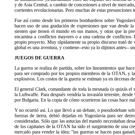
y de Asia Central, a cambio de concesiones a nivel de mercado, 
corrientes revolucionarias. Pero muchas de estas presunciones te
Fue así como desde los primeros bombardeos sobre Yugoslavia
hacen uso de una gradación de expresiones que van desde la hi
sienten que tienen el mundo en sus manos, y otras que la pr
encamina a conflictos mayores o a una cadena de conflictos. L
propio proyecto. Muy rápidamente su propio discurso trató de 
global es una aventura, y contiene--esto ya lo dijimos antes-- u
JUEGOS DE GUERRA
La guerra se realiza de partida, sobre los lineamientos que hac
para ser comprado por los propios miembros de la OTAN, y las
explosivos. Los costos de la guerra se estiman ya en decenas de 
El general Clark, comandante de toda la mesnada (o quizás el 
la Luftwaffe. Para después vendría la invasión terrestre, desde
por Bulgaria. En la copia de cómo ocurrieron las cosas hace má
Y no ocurrió asi. Lo que llevó a un debate, o pseudodebate so
fuerzas de tierra, debió dejarlas en Yugoslavia para ser derr
consideradas. Sólo que las astucias del mando necesitaban desar
de los capitanes de la OTAN ha sido el surgimiento de una crec
mercado para vender la idea: "las guerras se hacen para ganarla