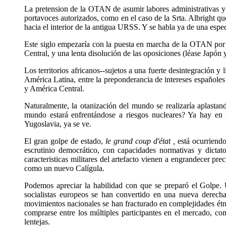
La pretension de la OTAN de asumir labores administrativas y 
portavoces autorizados, como en el caso de la Srta. Albright 
hacia el interior de la antigua URSS. Y se habla ya de una esp
Este siglo empezaría con la puesta en marcha de la OTAN por 
Central, y una lenta disolución de las oposiciones (léase Japón 
Los territorios africanos--sujetos a una fuerte desintegración y 
América Latina, entre la preponderancia de intereses españoles
y América Central.
Naturalmente, la otanización del mundo se realizaría aplasta
mundo estará enfrentándose a riesgos nucleares? Ya hay en 
Yugoslavia, ya se ve.
El gran golpe de estado,
le grand coup d'état ,
está ocurriend
escrutinio democrático, con capacidades normativas y dicta
caracteristicas militares del artefacto vienen a engrandecer p
como un nuevo Calígula.
Podemos apreciar la habilidad con que se preparó el Golpe. 
socialistas europeos se han convertido en una nueva derech
movimientos nacionales se han fracturado en complejidades étni
comprarse entre los múltiples participantes en el mercado, c
lentejas.