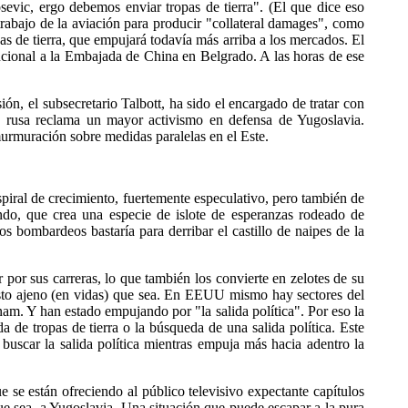
sevic, ergo debemos enviar tropas de tierra". (El que dice eso
trabajo de la aviación para producir "collateral damages", como
rzas de tierra, que empujará todavía más arriba a los mercados. El
encional a la Embajada de China en Belgrado. A las horas de ese
.
ión, el subsecretario Talbott, ha sido el encargado de tratar con
n rusa reclama un mayor activismo en defensa de Yugoslavia.
urmuración sobre medidas paralelas en el Este.
iral de crecimiento, fuertemente especulativo, pero también de
ndo, que crea una especie de islote de esperanzas rodeado de
os bombardeos bastaría para derribar el castillo de naipes de la
 por sus carreras, lo que también los convierte en zelotes de su
 costo ajeno (en vidas) que sea. En EEUU mismo hay sectores del
am. Y han estado empujando por "la salida política". Por eso la
 de tropas de tierra o la búsqueda de una salida política. Este
 buscar la salida política mientras empuja más hacia adentro la
se están ofreciendo al público televisivo expectante capítulos
e sea, a Yugoslavia. Una situación que puede escapar a la pura