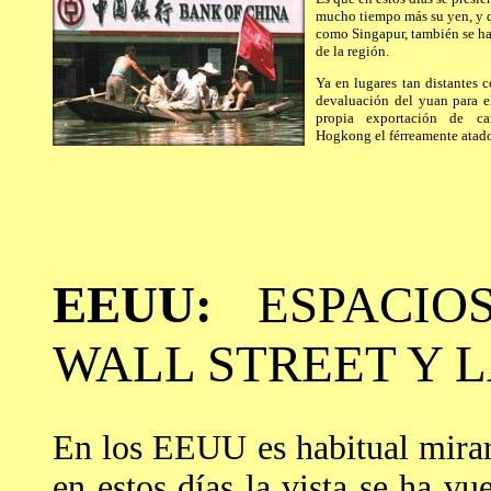
mucho tiempo más su yen, y q
como Singapur, también se han
de la región.
Ya en lugares tan distantes 
devaluación del yuan para el
propia exportación de car
Hogkong el férreamente atad
EEUU:
ESPACIO
WALL STREET Y L
En los EEUU es habitual mira
en estos días la vista se ha vu