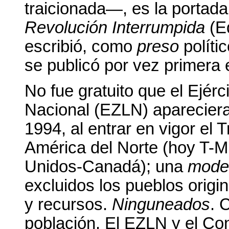
traicionada—, es la portada 
Revolución Interrumpida
(Ed
escribió, como
preso
políti
se publicó por vez primera 
No fue gratuito que el Ejérc
Nacional (EZLN) apareciera
1994, al entrar en vigor el
América del Norte (hoy T-
Unidos-Canadá); una
mode
excluidos los pueblos origi
y recursos.
Ninguneados
. 
población. El EZLN y el Co