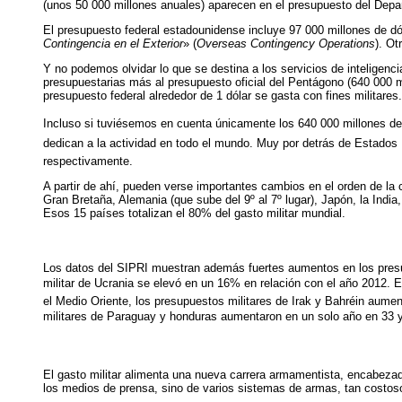
(unos 50 000 millones anuales) aparecen en el presupuesto del Depa
El presupuesto federal estadounidense incluye 97 000 millones de d
Contingencia en el Exterior
» (
Overseas Contingency Operations
). Ot
Y no podemos olvidar lo que se destina a los servicios de inteligenci
presupuestarias más al presupuesto oficial del Pentágono (640 000 mi
presupuesto federal alrededor de 1 dólar se gasta con fines militares.
Incluso si tuviésemos en cuenta únicamente los 640 000 millones de
dedican a la actividad en todo el mundo. Muy por detrás de Estados 
respectivamente.
A partir de ahí, pueden verse importantes cambios en el orden de la c
Gran Bretaña, Alemania (que sube del 9º al 7º lugar), Japón, la India
Esos 15 países totalizan el 80% del gasto militar mundial.
Los datos del SIPRI muestran además fuertes aumentos en los presup
militar de Ucrania se elevó en un 16% en relación con el año 2012.
el Medio Oriente, los presupuestos militares de Irak y Bahréin aume
militares de Paraguay y honduras aumentaron en un solo año en 33
El gasto militar alimenta una nueva carrera armamentista, encabezad
los medios de prensa, sino de varios sistemas de armas, tan cost