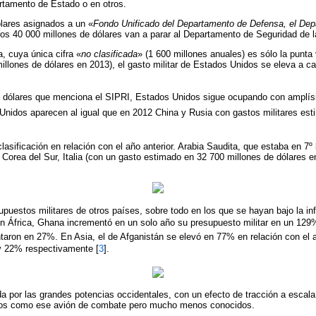
rtamento de Estado o en otros.
ólares asignados a un «
Fondo Unificado del Departamento de Defensa, el De
ros 40 000 millones de dólares van a parar al Departamento de Seguridad de la
a, cuya única cifra «
no clasificada
» (1 600 millones anuales) es sólo la punta
llones de dólares en 2013), el gasto militar de Estados Unidos se eleva a cas
 dólares que menciona el SIPRI, Estados Unidos sigue ocupando con amplísim
Unidos aparecen al igual que en 2012 China y Rusia con gastos militares es
lasificación en relación con el año anterior. Arabia Saudita, que estaba en 7º
, Corea del Sur, Italia (con un gasto estimado en 32 700 millones de dólares e
uestos militares de otros países, sobre todo en los que se hayan bajo la in
 En África, Ghana incrementó en un solo año su presupuesto militar en un 
ntaron en 27%. En Asia, el de Afganistán se elevó en 77% en relación con el
 y 22% respectivamente [
3
].
a por las grandes potencias occidentales, con un efecto de tracción a escala
osos como ese avión de combate pero mucho menos conocidos.