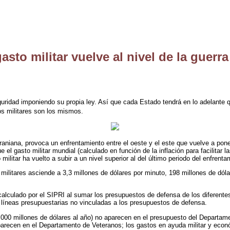
gasto militar vuelve al nivel de la guerra 
idad imponiendo su propia ley. Así que cada Estado tendrá en lo adelante qu
os militares son los mismos.
raniana, provoca un enfrentamiento entre el oeste y el este que vuelve a pone
e el gasto militar mundial (calculado en función de la inflación para facilitar
ilitar ha vuelto a subir a un nivel superior al del último periodo del enfrentam
ilitares asciende a 3,3 millones de dólares por minuto, 198 millones de dólar
 calculado por el SIPRI al sumar los presupuestos de defensa de los diferen
n líneas presupuestarias no vinculadas a los presupuestos de defensa.
 000 millones de dólares al año) no aparecen en el presupuesto del Departa
 aparecen en el Departamento de Veteranos; los gastos en ayuda militar y eco