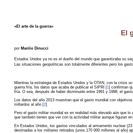
«El arte de la guerra»
El 
por
Manlio Dinucci
Estados Unidos ya no es el dueño del mundo que garantizaba su segur
Las situaciones geopolíticas son totalmente diferentes pero los gast
Mientras la estrategia de Estados Unidos y la OTAN, con la crisis uc
guerra fría, los datos que acaba de publicar el SIPRI [
1
] confirman qu
fría. O sea, después de haber disminuido entre 1991 y 1998, el gasto m
Los datos del año 2013 muestran que el gasto mundial con objetivos m
millardos al año [
2
].
Pero el gasto militar mundial es en realidad más elevado aún que lo
que también tienen que ver con la actividad militar aunque figuran e
En Estados Unidos, los gastos vinculados al armamento nuclear (23
destinadas a los militares retirados (unos 170 000 millones al año)