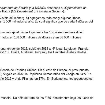
partamento de Estado y la USAID
» destinado a «
Operaciones de
 Patria (
US Department of Homeland Security
).
 visible del iceberg. Si agregamos todo eso y algunas líneas
i 1 000 millardos al año. Lo cual significa que de cada 4 dólares del
a ventaja el primer lugar entre los 15 países que más dinero
timados en 188 000 millones de dólares y en 88 000 millones
 lugar en donde 2012, subió en 2013 al 4º lugar. Le siguen Francia,
n 2013), Brasil, Australia, Turquía y los Emiratos Árabes Unidos.
fluencia de Estados Unidos. En el este de Europa, el presupuesto
129%, Angola en 36%, la República Democrática del Congo en 34%. En
 año 2012 y el de Filipinas en 17%. En Sudamérica, los presupuestos
 mundial. No sólo se trata de los
F-35
, actualmente bajo las luces de