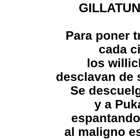
GILLATUN
Para poner t
cada c
los willi
desclavan de 
Se descuelg
y a Puk
espantando 
al maligno e