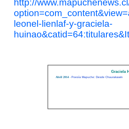
http://www.mapuchenews.cl
option=com_content&view=a
leonel-lienlaf-y-graciela-
huinao&catid=64:titulares&