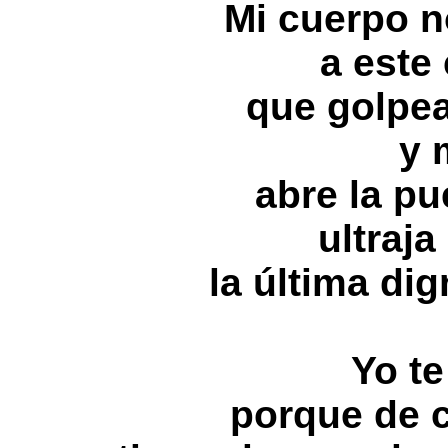
Mi cuerpo 
a este
que golpe
y 
abre la pu
ultraj
la última di
Yo t
porque de 