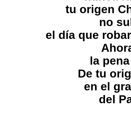
tu origen 
no su
el día que robaro
Ahor
la pena
De tu or
en el gr
del Pa