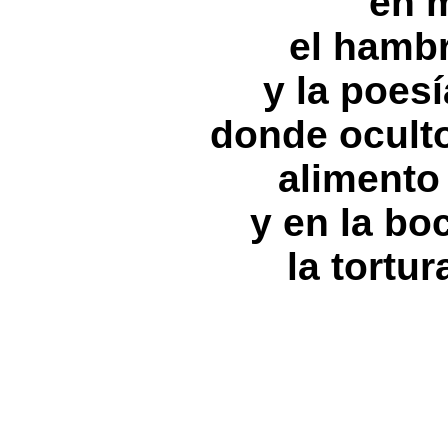
en 
el hambr
y la poes
donde ocult
alimento
y en la bo
la tortur