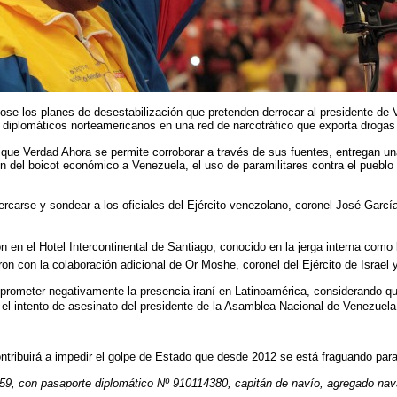
se los planes de desestabilización que pretenden derrocar al presidente de
diplomáticos norteamericanos en una red de narcotráfico que exporta drogas p
que Verdad Ahora se permite corroborar a través de sus fuentes, entregan una
n del boicot económico a Venezuela, el uso de paramilitares contra el pueblo 
arse y sondear a los oficiales del Ejército venezolano, coronel José García 
n el Hotel Intercontinental de Santiago, conocido en la jerga interna como la
on con la colaboración adicional de Or Moshe, coronel del Ejército de Israel 
rometer negativamente la presencia iraní en Latinoamérica, considerando que
l intento de asesinato del presidente de la Asamblea Nacional de Venezuela,
ntribuirá a impedir el golpe de Estado que desde 2012 se está fraguando par
9, con pasaporte diplomático Nº 910114380, capitán de navío, agregado nava