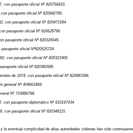
, con pasaporte oficial Nº 820756915.
 con pasaporte oficial Nº 820942785.
2, con pasaporte oficial Nº 820471594.
con pasaporte oficial Nº 820628796.
on pasaporte oficial Nº 820326545.
 pasaporte oficial Nº820525724.
82, con pasaporte oficial Nº 820321900.
pasaporte oficial Nº 820382585.
embre de 1974, con pasaporte oficial Nº 820983396.
rte general Nº 404661869.
general Nº 710886798.
72, con pasaporte diplomático Nº 910197434.
9, con pasaporte oficial Nº 820349115.
 y la eventual complicidad de altas autoridades chilenas han sido continuame