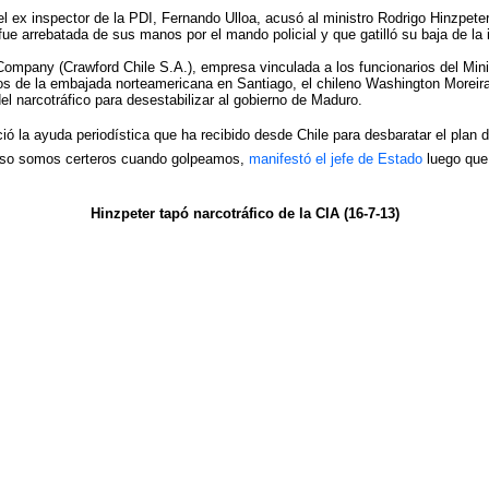
 el ex inspector de la PDI, Fernando Ulloa, acusó al ministro Rodrigo Hinzpeter 
e arrebatada de sus manos por el mando policial y que gatilló su baja de la i
 Company (Crawford Chile S.A.), empresa vinculada a los funcionarios del Mini
arios de la embajada norteamericana en Santiago, el chileno Washington Morei
el narcotráfico para desestabilizar al gobierno de Maduro.
ió la ayuda periodística que ha recibido desde Chile para desbaratar el pla
 eso somos certeros cuando golpeamos,
manifestó el jefe de Estado
luego que 
Hinzpeter tapó narcotráfico de la CIA (16-7-13)