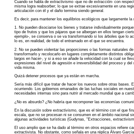
Cuando se habla de extractivismo -que no de extracción- con respect
misma logra reabsorber; lo que se extrae excesivamente en una región
articulación con él y el daño termina siendo general.
Es decir, para mantener los equilibrios ecológicos que largamente la
1. No pueden disociarse los bienes y tratarse individualmente porque
tipo de frutos y que los pájaros que se albergan en ellos tengan ciert
ejemplo-, se conserva o se va transformando si los árboles que lo a
lo es, en realidad, de todo el entramado en el que se encuentra.
2. No se pueden violentar las proporciones o las formas naturales de 
transformarlo y recolocarlo en lugares completamente distintos obli
largos en hacer-, y si a eso se añade
la velocidad con la cual se ll
expresiones del nivel de agresión e irreversibilidad del proceso y del 
vida misma.
Quizá detener procesos que ya están en marcha.
Sería más difícil que tratar de hacer los nuevos sobre otras bases. 
ocurriendo. Los gobiernos emanados de las luchas sociales en nuestr
necesidades internas sino para nutrir al mercado mundial que a camb
¿No es absurdo? ¿No habría que recomponer las economías comunitari
En la discusión sobre extractivismo, que es el término con el que fi
escala, que no se procesan ni se consumen en el ámbito nacional sino
algunas actividades turísticas (Gudynas, "Extracciones, extractivis
El uso amplio que se ha dado al término en otros espacios refiere c
extractivista. No obstante, como señala en una réplica Álvaro García