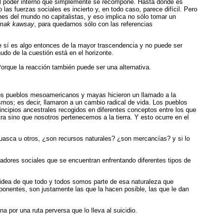
el poder interno que simplemente se recompone. Hasta dónde es
s fuerzas sociales es incierto y, en todo caso, parece difícil. Pero
ones del mundo no capitalistas, y eso implica no sólo tomar un
mak kawsay
, para quedarnos sólo con las referencias
e sí es algo entonces de la mayor trascendencia y no puede ser
udo de la cuestión está en el horizonte.
Porque la reacción también puede ser una alternativa.
 Los pueblos mesoamericanos y mayas hicieron un llamado a la
smos; es decir, llamaron a un cambio radical de vida. Los pueblos
ncipios ancestrales recogidos en diferentes conceptos entre los que
tra sino que nosotros pertenecemos a la tierra. Y esto ocurre en el
ahuasca u otros, ¿son recursos naturales? ¿son mercancías? y si lo
hadores sociales que se encuentran enfrentando diferentes tipos de
 idea de que
todo y todos somos parte de esa naturaleza que
mponentes, son justamente las que la hacen posible, las que le dan
 por una ruta perversa que lo lleva al suicidio.