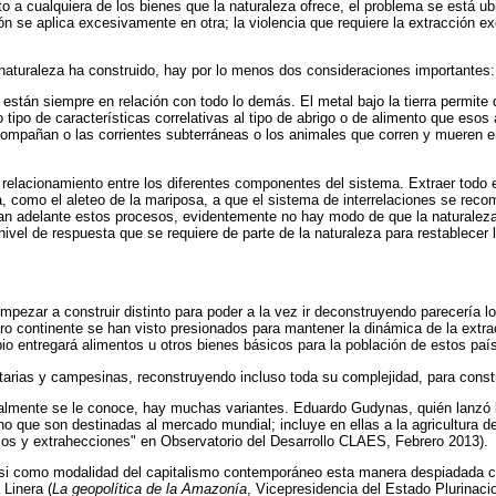
o a cualquiera de los bienes que la naturaleza ofrece, el problema se está u
 se aplica excesivamente en otra; la violencia que requiere la extracción exce
 naturaleza ha construido, hay por lo menos dos consideraciones importantes:
 están siempre en relación con todo lo demás. El metal bajo la tierra permite
o tipo de características correlativas al tipo de abrigo o de alimento que esos
compañan o las corrientes subterráneas o los animales que corren y mueren e
relacionamiento entre los diferentes componentes del sistema. Extraer todo el
ga, como el aleteo de la mariposa, a que el sistema de interrelaciones se r
evan adelante estos procesos, evidentemente no hay modo de que la naturaleza 
nivel de respuesta que se requiere de parte de la naturaleza para restablecer lo
Empezar a construir distinto para poder a la vez ir deconstruyendo parecería 
o continente se han visto presionados para mantener la dinámica de la extrac
io entregará alimentos u otros bienes básicos para la población de estos país
as y campesinas, reconstruyendo incluso toda su complejidad, para construi
nalmente se le conoce, hay muchas variantes. Eduardo Gudynas, quién lanzó la 
 que son destinadas al mercado mundial; incluye en ellas a la agricultura de 
mos y extrahecciones" en Observatorio del Desarrollo CLAES, Febrero 2013).
asi como modalidad del capitalismo contemporáneo esta manera despiadada con
 Linera (
La geopolítica de la Amazonía
, Vicepresidencia del Estado Plurinacio