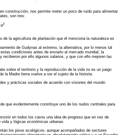
en construcción, nos permite meter un poco de ruido para alimentar
ates, son tres:
2
za
so de la agricultura de plantación que él menciona la naturaleza es
eamiento de Gudynas al extremo, la alternativa, por lo menos tal
 estas condiciones antes de enviarlo al mercado mundial, la
recibieron por ello algunos salarios, y que con ello mejoren las
.
ate sobre el
territorio y la reproducción de la vida no es un juego
e la Madre tierra vuelve a ser el sujeto de la historia.
dades y prácticas sociales de acuerdo con visiones del mundo
 de que evidentemente constituye uno de los nudos centrales para
persistir en todos los casos una idea de progreso que en vez de
 de vida y lógicas económicas urbanas.
uentan los pisos ecológicos- aunque acompañados de sectores
abastecimiento alimentario es absolutamente crítico y a un Ecuador