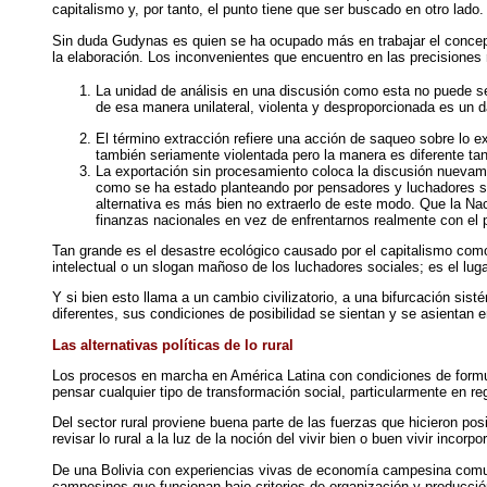
capitalismo y, por tanto, el punto tiene que ser buscado en otro lado.
Sin duda Gudynas es quien se ha ocupado más en trabajar el concept
la elaboración. Los inconvenientes que encuentro en las precisiones
La unidad de análisis en una discusión como esta no puede se
de esa manera unilateral, violenta y desproporcionada es un d
El término extracción refiere una acción de saqueo sobre lo ex
también seriamente violentada pero la manera es diferente ta
La exportación sin procesamiento coloca la discusión nuevamen
como se ha estado planteando por pensadores y luchadores soc
alternativa es más bien no extraerlo de este modo. Que la Nac
finanzas nacionales en vez de enfrentarnos realmente con el 
Tan grande es el desastre ecológico causado por el capitalismo como
intelectual o un slogan mañoso de los luchadores sociales; es el lugar 
Y si bien esto llama a un cambio civilizatorio, a una bifurcación si
diferentes, sus condiciones de posibilidad se sientan y se asientan
Las alternativas políticas de lo rural
Los procesos en marcha en América Latina con condiciones de formul
pensar cualquier tipo de transformación social, particularmente en 
Del sector rural proviene buena parte de las fuerzas que hicieron po
revisar lo rural a la luz de la noción del vivir bien o buen vivir inc
De una Bolivia con experiencias vivas de economía campesina comun
campesinos que funcionan bajo criterios de organización y producció