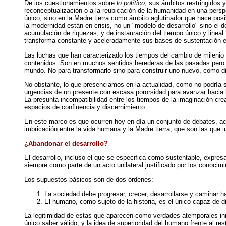
De los cuestionamientos sobre
lo político
, sus ámbitos restringidos 
reconceptualización o a la reubicación de la humanidad en una persp
único, sino en la Madre tierra como ámbito aglutinador que hace posib
la modernidad están en crisis, no un "modelo de desarrollo" sino el 
acumulación de riquezas, y de instauración del tiempo único y lineal
transforma constante y aceleradamente sus bases de sustentación e
Las luchas que han caracterizado los tiempos del cambio de milenio 
contenidos. Son en muchos sentidos herederas de las pasadas pero fu
mundo. No para transformarlo sino para construir uno nuevo, como di
No obstante, lo que presenciamos en la actualidad, como no podría s
urgencias de un presente con escasa pororsidad para avanzar hacia h
La presunta incompatibilidad entre los tiempos de la imaginación cre
espacios de confluencia y discernimiento.
En este marco es que ocurren hoy en día un conjunto de debates, acu
imbricación entre la vida humana y la Madre tierra, que son las que i
¿Abandonar el desarrollo?
El desarrollo, incluso el que se especifica como sustentable, expresa
siempre como parte de un acto unilateral justificado por los conocimi
Los supuestos básicos son de dos órdenes:
La sociedad debe progresar, crecer, desarrollarse y caminar h
El humano, como sujeto de la historia, es el único capaz de dir
La legitimidad de estas que aparecen como verdades atemporales inm
único saber válido, y la idea de superioridad del humano frente al 