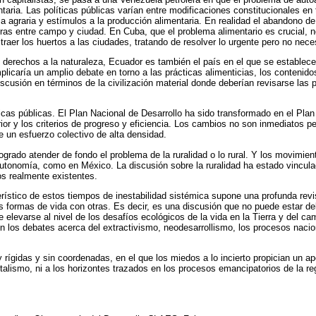
ria. Las políticas públicas varían entre modificaciones constitucionales en t
rma agraria y estímulos a la producción alimentaria. En realidad el abandono d
eras entre
campo y ciudad. En Cuba, que el problema alimentario es crucial, n
aer los huertos a las ciudades, tratando de resolver lo urgente pero no nece
derechos a la naturaleza, Ecuador es también el país en el que se establece
licaría un amplio debate en torno a las prácticas alimenticias, los contenido
cusión en términos de la civilización material donde deberían revisarse las p
cas públicas. El Plan Nacional de Desarrollo ha sido transformado en el Plan 
or y los criterios de progreso y eficiencia. Los cambios no son inmediatos 
ge un esfuerzo colectivo de alta densidad.
rado atender de fondo el problema de la ruralidad o lo rural. Y los movimient
autonomía, como en México. La discusión sobre la ruralidad ha estado vincula
os realmente existentes.
terístico de estos tiempos de inestabilidad sistémica supone una profunda rev
as formas de vida con otras. Es decir, es una discusión
que no puede estar del
 elevarse al nivel de los desafíos ecológicos de la vida en la Tierra y del ca
os debates acerca del extractivismo, neodesarrollismo, los procesos naciona
ígidas y sin coordenadas, en el que los miedos a lo incierto propician un a
italismo, ni a los horizontes trazados en los procesos emancipatorios de la reg