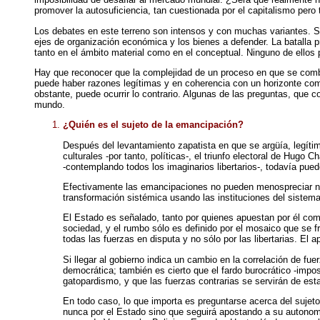
promover la autosuficiencia, tan cuestionada por el capitalismo pero
Los debates en este terreno son intensos y con muchas variantes. Si
ejes de organización económica y los bienes a defender. La batalla prin
tanto en el ámbito material como en el conceptual. Ninguno de ellos
Hay que reconocer que la complejidad de un proceso en que se combina
puede haber razones legítimas y en coherencia con un horizonte co
obstante, puede ocurrir lo contrario. Algunas de las preguntas, que
mundo.
¿Quién es el sujeto de la emancipación?
Después del levantamiento zapatista en que se argüía, legítim
culturales -por tanto, políticas-, el triunfo electoral de Hug
-contemplando todos los imaginarios libertarios-, todavía puede
Efectivamente las emancipaciones no pueden menospreciar ning
transformación sistémica usando las instituciones del sistem
El Estado es señalado, tanto por quienes apuestan por él com
sociedad, y el rumbo sólo
es definido por el mosaico que se f
todas las fuerzas en disputa y no sólo por las libertarias. E
Si llegar al gobierno indica un cambio en la correlación de fue
democrática; también es cierto que el fardo burocrático -impos
gatopardismo, y que las fuerzas contrarias se servirán de est
En todo caso, lo que importa es preguntarse acerca del sujeto
nunca por el Estado sino que seguirá apostando a su autonomí