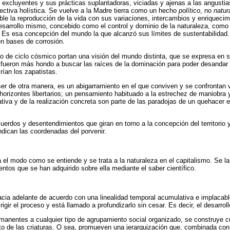
y excluyentes y sus prácticas suplantadoras, viciadas y ajenas a las angustia
ectiva holística. Se vuelve a la Madre tierra como un hecho
político
, no
natur
le la reproducción de la vida con sus variaciones, intercambios y enriquecimi
desarrollo mismo, concebido como el control y dominio de la naturaleza, como 
. Es esa concepción del mundo la que alcanzó sus límites de sustentabilidad. 
n bases de corrosión.
o de ciclo cósmico portan una visión del mundo distinta, que se expresa en 
eron más hondo a buscar las raíces de la dominación para poder desandar el 
rían los zapatistas.
er de otra manera, es un abigarramiento en el que conviven y se confrontan v
orizontes libertarios; un
pensamiento habituado a la estrechez de maniobra y a
ativa y de la realización concreta son parte de las paradojas de un quehacer 
erdos y desentendimientos que giran en torno a la concepción del territorio
ndican las coordenadas del porvenir.
 el modo como se entiende y se trata a la naturaleza en el capitalismo. Se la p
entos que se han adquirido sobre ella mediante el saber científico.
acia adelante de acuerdo con una linealidad temporal acumulativa e implacabl
igir el proceso y está llamado a profundizarlo sin cesar. Es decir, el desarrol
anentes a cualquier tipo de agrupamiento social organizado, se construye cu
resto de las criaturas. O sea, promueven una jerarquización que, combinada c