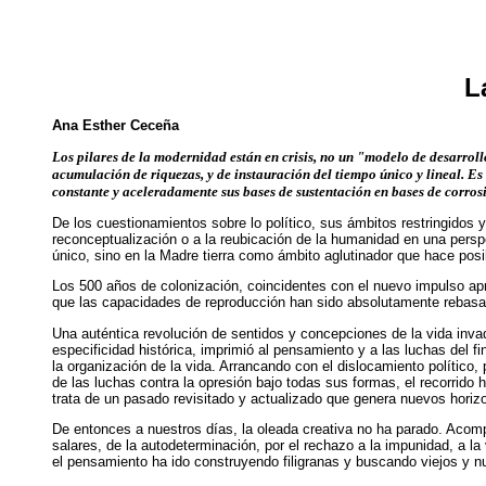
L
Ana Esther Ceceña
Los pilares de la modernidad están en crisis, no un "modelo de desarroll
acumulación de riquezas, y de instauración del tiempo único y lineal. Es
constante y aceleradamente sus bases de sustentación en bases de corros
De los cuestionamientos sobre lo político, sus ámbitos restringidos 
reconceptualización o a la reubicación de la humanidad en una perspe
único, sino en la Madre tierra como ámbito aglutinador que hace posib
Los 500 años de colonización, coincidentes con el nuevo impulso aprop
que las capacidades de reproducción han sido absolutamente rebasada
Una auténtica revolución de sentidos y concepciones de la vida inv
especificidad histórica, imprimió al pensamiento y a las luchas del 
la organización de la vida. Arrancando con el dislocamiento político
de las luchas contra la opresión bajo todas sus formas, el recorrido
trata de un pasado revisitado y actualizado que genera nuevos horiz
De entonces a nuestros días, la oleada creativa no ha parado. Acompa
salares, de la autodeterminación, por el rechazo a la impunidad, a la 
el pensamiento ha ido construyendo filigranas y buscando viejos y 