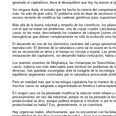
generado el capitalismo, lleva al desequilibrio que hoy ha puesto al pl
Sin ninguna duda, el estudio que ha hecho la ciencia del comportami
más- ha sido de gran valía. El problema está en dejar de reconocer lo
exceso reciente de modificar las cadenas genéticas para, supuestam
Más allá de la buena voluntad y empeño de los científicos, los pilare
con el que se tratan los problemas, una de cuyas crueles caricatura
casos se les mata; descontando los criaderos de cobayos (¡seres vivo
transgénicas que alteran completamente no sólo la evolución sino los
El desarrollo es uno de los elementos centrales del campo epistemoló
reproducción. El dominio de la naturaleza como tal no existe en la m
les es reconocida un alma y el tiempo es circular o espiral. Las jera
instauración del capitalismo, sin desarrollo había civilización, habí
Los puentes vivientes de Meghalaya, las chinampas en Tenochtitlan, 
casos,
todavía son más adecuados para resolver los problemas de la 
diversas, han quedado sumergidas ante la vorágine de la tecnología 
equilibrios largamente construidos por la naturaleza provocando pro
Pero en realidad más que la tecnología capitalista fue la manera de p
muchos casos es adoptada o argumentada en América Latina-repitien
En ningún caso se ha planteado modificar la relación entre urbano 
procesamiento -en vez del industrial- porque no se ha pensado la es
productividad se dice, aunque pudiera empezar a resolver -o por lo 
productividad se habla? Eso, generalmente, ni se cuestiona.
Hay urgencias reales, efectivamente, que no encuentran con facilida
imposibilidad de desafiar al mercado mundial. ¿Será que realmente