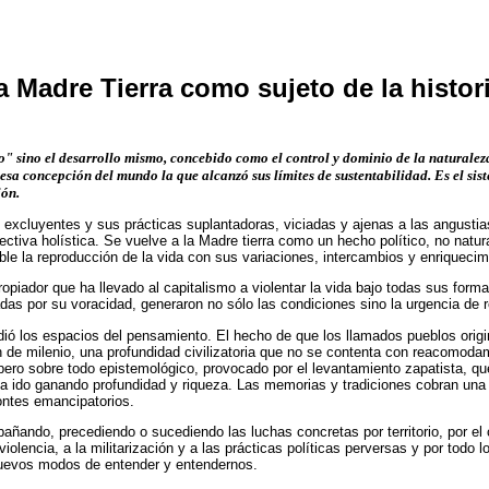
a Madre Tierra como sujeto de la histor
o" sino el desarrollo mismo, concebido como el control y dominio de la naturalez
 esa concepción del mundo la que alcanzó sus límites de sustentabilidad. Es el si
ión.
y excluyentes y sus prácticas suplantadoras, viciadas y ajenas a las angustia
ctiva holística. Se vuelve a la Madre tierra como un hecho político, no natur
le la reproducción de la vida con sus variaciones, intercambios y enriquecimi
iador que ha llevado al capitalismo a violentar la vida bajo todas sus formas
s por su voracidad, generaron no sólo las condiciones sino la urgencia de r
adió los espacios del pensamiento. El hecho de que los llamados pueblos ori
fin de milenio, una profundidad civilizatoria que no se contenta con reacomo
, pero sobre todo epistemológico, provocado por el levantamiento zapatista, q
 ha ido ganando profundidad y riqueza. Las memorias y tradiciones cobran una 
ontes emancipatorios.
ñando, precediendo o sucediendo las luchas concretas por territorio, por el 
violencia, a la militarización y a las prácticas políticas perversas y por todo
nuevos modos de entender y entendernos.