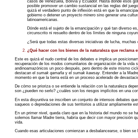
casos de Venezuela, Bolivia y Ecuador. Hasta dónde esos go
posible promover un cambio sustancial en las reglas del juego
quizá el verdadero punto de inflexión está en que la emancipa
gobierno o detener un proyecto minero sino generar una cultu
latinoamericanas.
Dónde está el sujeto de la emancipación y qué tan diverso es
circunscrito ni resuelto
dentro de los límites de ninguna coyun
¿Será que todas estas diversas iniciativas de lucha, muchas d
¿Qué hacer con los bienes de la naturaleza que reclama 
Este es quizá el nudo central de los debates e implica un posiciona
recuperación de los modos comunitarios de organización de la vida s
andinoamazónicos un poco después, pero dentro de este mismo ciclo r
destacan el
sumak qamaña
y el
sumak kawsay
. Entender a la Madre
momento en que la tierra está en un proceso acelerado de devastac
De cómo se prioriza o se entiende la relación con la naturaleza depe
son ¿pueden no serlo? ¿cuáles son los riesgos implícitos en una con
En esta disyuntiva se inscriben un conjunto de intensos debates que 
saqueos o depredaciones de sus territorios a utilizar ampliamente es
En un primer nivel, queda claro que en la historia del mundo no se 
solemos llamar Madre tierra, habría que decir con mayor precisión qu
vida.
Cuando esas articulaciones comienzan a desbalancearse, o bien se log