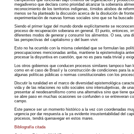
megadiverso que declara como prioridad alcanzar la soberanía alimenta
reconocimiento de los territorios indígenas, tímidos atisbos de refo
menos se ha planteado la discusión acerca de la disolución de front
experimentación de nuevas formas sociales sino que se ha buscado tr
Siendo el primer lugar del mundo donde explícitamente se reconocen 
proceso de recuperación soberana en general. El punto, entonces, imp
diferentes modos de generar y consumir los alimentos. O sea, una dis
las perspectivas del capitalismo y del buen vivir.
Esto no ha ocurrido con la misma celeridad que se formulan las políti
preocupaciones mencionadas arriba, mantiene la epistemología anteri
procesar la disyuntiva en cuestión, que no es para nada trivial y exi
Los otros gobiernos que conducen procesos similares tampoco han log
como en el caso de Brasil y la construcción de condiciones para la 
algunas políticas públicas o normas constitucionales con los proces
Discutir la ruralidad en el marco de diversidad epistemológica carac
vida y de las relaciones no sólo sociales sino intersubjetivas, de un
presentar al neodesarrollismo como una alternativa sino que tiene que
se abre paso en muchas ocasiones se confunden o se entreveran con l
campo.
Este parece ser un momento histórico a la vez con coordenadas muy r
urgencia por dar respuesta a la ya evidente insustentabilidad del cap
procesos, tendrá quenavegar en estos mares.
Bibliografía citada