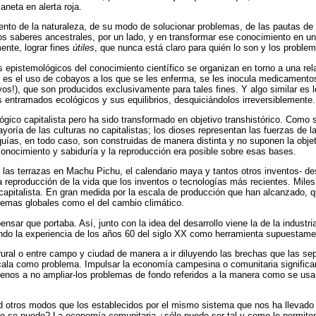
aneta en alerta roja.
ento de la naturaleza, de su modo de solucionar problemas, de las pautas de 
s saberes ancestrales, por un lado, y en transformar ese conocimiento en un me
ente, lograr fines
útiles
, que nunca está claro para quién lo son y los proble
s epistemológicos del conocimiento científico se organizan en torno a una rela
s es el uso de cobayos a los que se les enferma, se les inocula medicamentos
s!), que son producidos exclusivamente para tales fines. Y algo similar es l
 entramados ecológicos y sus equilibrios, desquiciándolos irreversiblemente.
gico capitalista pero ha sido transformado en objetivo transhistórico. Como 
ayoría de las culturas no capitalistas; los dioses representan las fuerzas de
rquías, en todo caso, son construidas de manera distinta y no suponen la obje
a conocimiento y sabiduría y la reproducción era posible sobre esas bases.
las terrazas en Machu Pichu, el calendario maya y tantos otros inventos- de
reproducción de la vida que los inventos o tecnologías más recientes. Miles
capitalista. En gran medida por la escala de producción que han alcanzado, 
blemas globales como el del cambio climático.
ensar que portaba. Así, junto con la idea del desarrollo viene la de la indust
do la experiencia de los años 60 del siglo XX como herramienta supuestamen
y rural o entre campo y ciudad de manera a ir diluyendo las brechas que las
cala como problema. Impulsar la economía campesina o comunitaria significar
menos a no ampliar-los problemas de fondo referidos a la manera como se usa 
d otros modos que los establecidos por el mismo sistema que nos ha llevado 
 no se puede? La economía comunitaria ¿sólo puede ser tal y como le permit