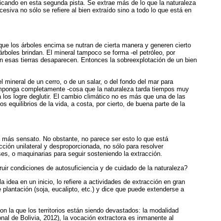
bicando en esta segunda pista. Se extrae más de lo que la naturaleza
siva no sólo se refiere al bien extraído sino a todo lo que está en
 que los árboles encima se nutran de cierta manera y generen cierto
 árboles brindan. El mineral tampoco se forma -el petróleo, por
n esas tierras desaparecen. Entonces la sobreexplotación de un bien
 mineral de un cerro, o de un salar, o del fondo del mar para
ecomponga completamente -cosa que la naturaleza tarda tiempos muy
los logre deglutir. El cambio climático no es más que una de las
s equilibrios de la vida, a costa, por cierto, de buena parte de la
lo más sensato. No obstante, no parece ser esto lo que está
ción unilateral y desproporcionada, no sólo para resolver
es, o maquinarias para seguir sosteniendo la extracción.
r condiciones de autosuficiencia y de cuidado de la naturaleza?
idea en un inicio, lo refiere a actividades de extracción en gran
plantación (soja, eucalipto, etc.) y dice que puede extenderse a
 la que los territorios están siendo devastados: la modalidad
nal de Bolivia, 2012), la
vocación extractora es inmanente al