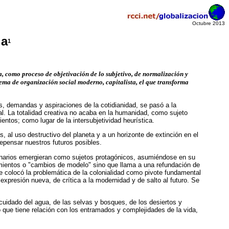
Octubre 2013
ia
1
a, como proceso de objetivación de lo subjetivo, de normalización y
stema de organización social moderno, capitalista, el que transforma
s, demandas y aspiraciones de la cotidianidad, se pasó a la
al. La totalidad creativa no acaba en la humanidad, como sujeto
entos; como lugar de la intersubjetividad heurística.
, al uso destructivo del planeta y a un horizonte de extinción en el
epensar nuestros futuros posibles.
ginarios emergieran como sujetos protagónicos, asumiéndose en su
damientos o "cambios de modelo" sino que llama a una refundación de
ue colocó la problemática de la colonialidad como pivote fundamental
expresión nueva, de crítica a la modernidad y de salto al futuro. Se
cuidado del agua, de las selvas y bosques, de los desiertos y
 lo que tiene relación con los entramados y complejidades de la vida,