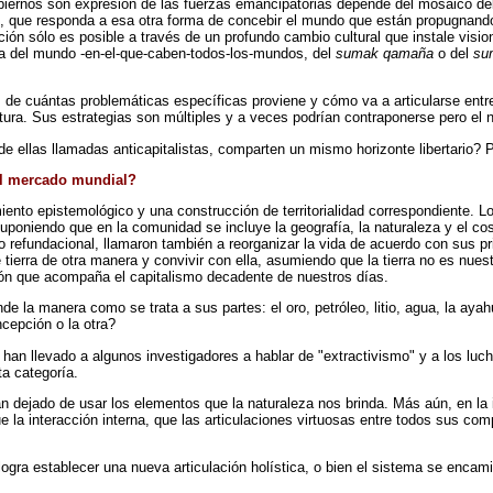
biernos son expresión de las fuerzas emancipatorias depende del mosaico d
, que responda a esa otra forma de concebir el mundo que están propugnando la
ción sólo es posible a través de un profundo cambio cultural que instale visi
ra del mundo -en-el-que-caben-todos-los-mundos, del
sumak qamaña
o del
su
, de cuántas problemáticas específicas proviene y cómo va a articularse entr
tura. Sus estrategias son múltiples y a veces podrían contraponerse pero el n
e ellas llamadas anticapitalistas, comparten un mismo horizonte libertario? 
el mercado mundial?
miento epistemológico y una construcción de territorialidad correspondiente.
uponiendo que en la comunidad se incluye la geografía, la naturaleza y el co
efundacional, llamaron también a reorganizar la vida de acuerdo con sus pri
 tierra de otra manera y convivir con ella, asumiendo que la tierra no es nues
ión que acompaña el capitalismo decadente de nuestros días.
nde la manera como se trata a sus partes: el oro, petróleo, litio, agua, la ay
cepción o la otra?
han llevado a algunos investigadores a hablar de "extractivismo" y a los luc
ta categoría.
han dejado de usar los elementos que la naturaleza nos brinda. Más aún, en la
e la interacción interna, que las articulaciones virtuosas entre todos sus co
ra establecer una nueva articulación holística, o bien el sistema se encamina