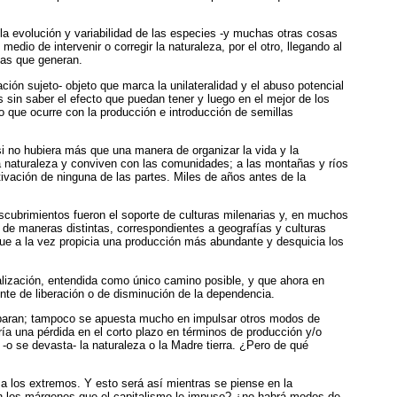
la evolución y variabilidad de las especies -y muchas otras cosas
dio de intervenir o corregir la naturaleza, por el otro, llegando al
mas que generan.
ción sujeto- objeto que marca la unilateralidad y el abuso potencial
 sin saber el efecto que puedan tener y luego en el mejor de los
o que ocurre con la producción e introducción de semillas
si no hubiera más que una manera de organizar la vida y la
 la naturaleza y conviven con las comunidades; a las montañas y ríos
tivación de ninguna de las partes. Miles de años antes de la
scubrimientos fueron el soporte de culturas milenarias y, en muchos
 de maneras distintas, correspondientes a geografías y culturas
que a la vez propicia una producción más abundante y desquicia los
rialización, entendida como único camino posible, y que ahora en
te de liberación o de disminución de la dependencia.
 separan; tampoco se apuesta mucho en impulsar otros modos de
ía una pérdida en el corto plazo en términos de producción y/o
-o se devasta- la naturaleza o la Madre tierra. ¿Pero de qué
a los extremos. Y esto será así mientras se piense en la
en los márgenes que el capitalismo le impuso? ¿no habrá modos de