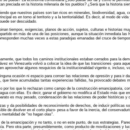
 tan preciada en la historia milenaria de los pueblos? ¿Será que la historia 
endo que nuestros países son tan ricos en minerales, biodiversidad, agua, c
cipal es en torno al territorio y a la territorialidad. Es decir, al modo de vi
 puede ser descuidado.
n tiempos, exigencias, planos de acción, sujetos, culturas e historias muy d
mpartido en más de una de las posiciones, aunque la situación inmediata la
 corresponden muchas veces a estas paradojas emanadas del cruce de tiempos,
amente, que todos los caminos institucionales estaban cerrados para la democr
o Chávez en Venezuela volvió a colocar la idea de que las transiciones -para a
n aprovechar algunos resquicios de la institucionalidad vigente o, incluso, va
una ocasión ni espacio para corroer las relaciones de opresión y para ir dan
a, que tiene acumuladas tantas experiencias fallidas, ha provocado debates 
o por los que lo rechazan como campo de la construcción emancipatoria, como
ragua con ellas. Es decir, ganar el gobierno no modifica al Estado más que en 
l aparato es muy pesado, condensación de las relaciones de poder históricas y
rzas y da posibilidades de reconocimiento de derechos, de inducir políticas soc
ible de disolver en el corto plazo- pesa a favor de la inercia, del conservadu
a mentalidad de "no hagan olas".
 de la emancipación y no tanto, o no en este punto, de sus estrategias. Pare
a. Pero otra parte, presumiblemente, como producto de movilizaciones y luch