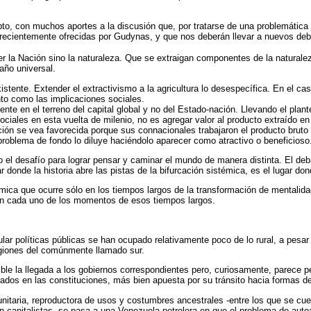
o, con muchos aportes a la discusión que, por tratarse de una problemática 
 recientemente ofrecidas por Gudynas, y que nos deberán llevar a nuevos deb
r la Nación sino la naturaleza. Que se extraigan componentes de la naturale
año universal.
istente. Extender el extractivismo a la agricultura lo desespecífica. En el ca
nto como las implicaciones sociales.
te en el terreno del capital global y no del Estado-nación. Llevando el plant
iales en esta vuelta de milenio, no es agregar valor al producto extraído en
ión se vea favorecida porque sus connacionales trabajaron el producto bruto y 
problema de fondo lo diluye haciéndolo aparecer como atractivo o beneficioso
 el desafío para lograr pensar y caminar el mundo de manera distinta. El deb
donde la historia abre las pistas de la bifurcación sistémica, es el lugar dond
stémica que ocurre sólo en los tiempos largos de la transformación de mentali
 en cada uno de los momentos de esos tiempos largos.
ar políticas públicas se han ocupado relativamente poco de lo rural, a pesar
regiones del comúnmente llamado sur.
sible la llegada a los gobiernos correspondientes pero, curiosamente, parece 
orporados en las constituciones, más bien apuesta por su tránsito hacia formas
itaria, reproductora de usos y costumbres ancestrales -entre los que se c
n capitalistas, se pasa a una Venezuela petrolera en que el problema de auto