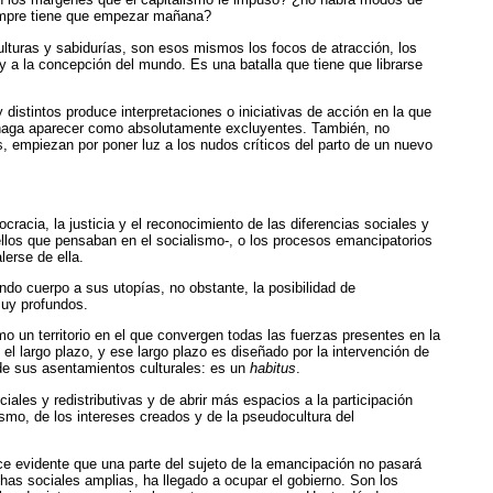
siempre tiene que empezar mañana?
ulturas y
sabidurías, son esos mismos los focos de atracción, los
da y a la concepción del mundo. Es una batalla que tiene que librarse
istintos produce interpretaciones o iniciativas de acción en la que
s haga aparecer como absolutamente excluyentes. También, no
 empiezan por poner luz a los nudos críticos del parto de un nuevo
acia, la justicia y el reconocimiento de las diferencias sociales y
quellos que pensaban en el socialismo-, o los procesos emancipatorios
lerse de ella.
do cuerpo a sus utopías, no obstante, la posibilidad de
muy profundos.
 un territorio en el que convergen todas las fuerzas presentes en la
el largo plazo, y ese largo plazo es diseñado por la intervención de
 de sus asentamientos culturales: es un
habitus
.
iales y redistributivas y de abrir más espacios a la participación
rismo, de los intereses creados y de la pseudocultura del
ce evidente que una parte del sujeto de la emancipación no pasará
as sociales amplias, ha llegado a ocupar el gobierno. Son los