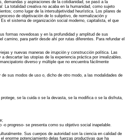
s, demandas y aspiraciones de la cotidianidad, se pasó a la
al
. La totalidad creativa no acaba en la humanidad, como sujeto
entos; como lugar de la intersubjetividad heurística. Los pilares de
proceso de objetivación de lo subjetivo, de normalización y
Es el sistema de organización social moderno, capitalista, el que
sus formas novedosas y en la profundidad y amplitud de sus
camino, para partir desde ahí por rutas diferentes. Para refundar el
iejas y nuevas maneras de irrupción y construcción política. Las
 descartar las utopías de la experiencia práctica por irrealizables.
emancipatorio diverso y múltiple que no encuentra fácilmente
 y de sus modos de uso o, dicho de otro modo, a las modalidades de
rotege, se la cuida o se la devasta, se la modifica o se la disfruta,
e;
lo -o progreso- se presenta como su objetivo social inapelable.
lturalmente. Sus cuerpos de autoridad son la ciencia en calidad de
on el enorme potenciamiento delas fuerzas productivas que ha