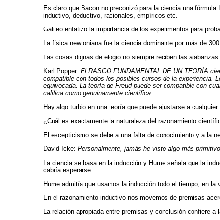
Es claro que Bacon no preconizó para la ciencia una fórm
inductivo, deductivo, racionales, empíricos etc.
Galileo enfatizó la importancia de los experimentos para proba
La física newtoniana fue la ciencia dominante por más de 300
Las cosas dignas de elogio no siempre reciben las alabanzas
Karl Popper:
El RASGO FUNDAMENTAL DE UN TEORÍA científ
compatible con todos los posibles cursos de la experiencia. L
equivocada. La teoría de Freud puede ser compatible con cual
califica como genuinamente científica.
Hay algo turbio en una teoría que puede ajustarse a cualquier
¿Cuál es exactamente la naturaleza del razonamiento científi
El escepticismo se debe a una falta de conocimiento y a la 
David Icke:
Personalmente, jamás he visto algo más primitivo
La ciencia se basa en la inducción y Hume señala que la 
cabría esperarse.
Hume admitía que usamos la inducción todo el tiempo, en la vid
En el razonamiento inductivo nos movemos de premisas acer
La relación apropiada entre premisas y conclusión confiere a l