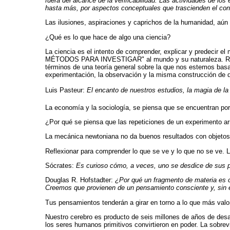
fuera del alcance de la verificabilidad. Las actividades de l
hasta más, por aspectos conceptuales que trascienden el conoc
Las ilusiones, aspiraciones y caprichos de la humanidad, aún
¿Qué es lo que hace de algo una ciencia?
La ciencia es el intento de comprender, explicar y prede
MÉTODOS PARA INVESTIGAR" al mundo y su naturaleza. Regist
términos de una teoría general sobre la que nos estemos ba
experimentación, la observación y la misma construcción de d
Luis Pasteur:
El encanto de nuestros estudios, la magia de la 
La economía y la sociología, se piensa que se encuentran por d
¿Por qué se piensa que las repeticiones de un experimento ar
La mecánica newtoniana no da buenos resultados con objeto
Reflexionar para comprender lo que se ve y lo que no se ve. 
Sócrates:
Es curioso cómo, a veces, uno se desdice de sus p
Douglas R. Hofstadter:
¿Por qué un fragmento de materia es 
Creemos que provienen de un pensamiento consciente y, sin em
Tus pensamientos tenderán a girar en torno a lo que más valo
Nuestro cerebro es producto de seis millones de años de des
los seres humanos primitivos convirtieron en poder. La sobre