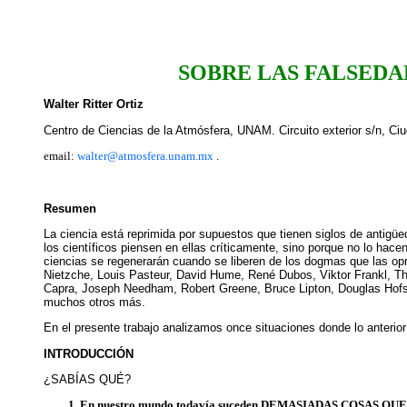
SOBRE LAS FALSEDAD
Walter Ritter Ortiz
Centro de Ciencias de la Atmósfera, UNAM. Circuito exterior s/n, Ci
email:
walter@atmosfera.unam.mx
.
Resumen
La ciencia está reprimida por supuestos que tienen siglos de an
los científicos piensen en ellas críticamente, sino porque no lo hace
ciencias se regenerarán cuando se liberen de los dogmas que las op
Nietzche, Louis Pasteur, David Hume, René Dubos, Viktor Frankl, T
Capra, Joseph Needham, Robert Greene, Bruce Lipton, Douglas Hofsta
muchos otros más.
En el presente trabajo analizamos once situaciones donde lo anterior
INTRODUCCIÓN
¿SABÍAS QUÉ?
En nuestro mundo todavía suceden DEMASIADAS COSAS Q