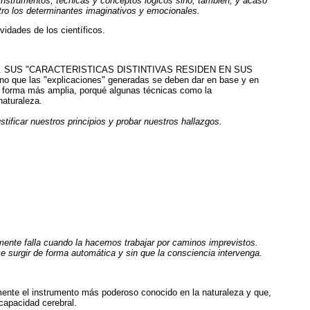
r instrumentos, técnicas y conceptos lógicos sino, también, y acaso
otro los determinantes imaginativos y emocionales.
idades de los científicos.
ermanente. SUS "CARACTERISTICAS DISTINTIVAS RESIDEN EN SUS
o que las "explicaciones" generadas se deben dar en base y en
 forma más amplia, porqué algunas técnicas como la
naturaleza.
tificar nuestros principios y probar nuestros hallazgos.
ente falla cuando la hacemos trabajar por caminos imprevistos.
 surgir de forma automática y sin que la consciencia intervenga.
mente el instrumento más poderoso conocido en la naturaleza y que,
capacidad cerebral.