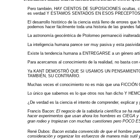
Pero también, HAY CIENTOS DE SUPOSICIONES ocultas, co
es verdad Y ESTAMOS SENTADOS EN ESOS PRECEPTOS
El desarrollo histórico de la ciencia está lleno de e
podemos hacer fácilmente toda una historia de las grandes fa
La astronomía geocéntrica de Ptolomeo permaneció inalterada
La inteligencia humana parece ser muy pasiva y esta p
Existe la tendencia humana a ENTREGARSE a un género arti
Para acercarnos al conocimiento de la realidad, no basta con 
Ya KANT DEMOSTRÓ QUE SI USAMOS UN PENSAMIENTO PU
TAMBIÉN, SU CONTRARIO.
Muchas veces el conocimiento no es más que una FICCIÓ
Lo único que sabemos es lo que otros nos han dicho Y
¿De verdad es la ciencia el intento de comprender, explicar y
Francis Bacon:
El negocio de la sabiduría científica se ha
hacer experimentos que usan ahora los hombres es CIEGA y 
gran rodeo y tropiezan con muchas cuestiones pero POCO
René Dubos:
Bacon estaba convencido de que el hombre pue
consideración y organizar los esfuerzos de manera más sutil 