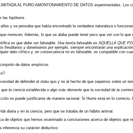
ula LIMITADA AL PURO AMONTONAMIENTO DE DATOS experimentales. Los cient
r las hipótesis.
 años y se pensaba que había encontrado la verdadera naturaleza o funcionami
 que merecen; Además, lo que se alaba puede tener poco que ver con lo que e
ica es que debe ser falseable. Una teoría falseable es AQUELLA QUE
os freudianos y darwinianos por ejemplo, siempre encontrarán una explicación
quier dato clínico y, en consecuencia no es falseable, es compatible con cua
 conjunto de datos empíricos.
co?
necesidad de defender el statu quo y no al hecho de que sepamos sobre un te
 que la ciencia establecida o algo más demente que la sociedad de la corrien
inducción no puede justificarse de manera racional. Si Hume está en lo 
a diaria y en la ciencia, pero que se trataba de un hábito animal.
ca de objetos que hemos examinado a conclusiones acerca de objetos que 
a inferencia su carácter deductivo.