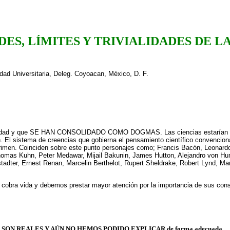
ES, LÍMITES Y TRIVIALIDADES DE L
udad Universitaria, Deleg. Coyoacan, México, D. F.
tigüedad y que SE HAN CONSOLIDADO COMO DOGMAS. Las ciencias estarían mej
n. El sistema de creencias que gobierna el pensamiento científico convenciona
rimen. Coinciden sobre este punto personajes como; Francis Bacón, Leonardo
homas Kuhn, Peter Medawar, Mijail Bakunin, James Hutton, Alejandro von Hum
dter, Ernest Renan, Marcelin Berthelot, Rupert Sheldrake, Robert Lynd, Mark
 cobra vida y debemos prestar mayor atención por la importancia de sus conse
UE SON REALES Y AÚN NO HEMOS PODIDO EXPLICAR de forma adecuada.