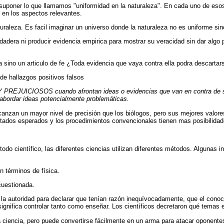
uponer lo que llamamos "uniformidad en la naturaleza". En cada uno de eso
 en los aspectos relevantes.
raleza. Es facil imaginar un universo donde la naturaleza no es uniforme sino
adera ni producir evidencia empirica para mostrar su veracidad sin dar algo 
a sino un articulo de fe ¿Toda evidencia que vaya contra ella podra descarta
de hallazgos positivos falsos
REJUICIOSOS cuando afrontan ideas o evidencias que van en contra de sus
rdar ideas potencialmente problemáticas.
zan un mayor nivel de precisión que los biólogos, pero sus mejores valores
ltados esperados y los procedimientos convencionales tienen mas posibilidad
o científico, las diferentes ciencias utilizan diferentes métodos. Algunas 
en términos de física.
 cuestionada.
an la autoridad para declarar que tenían razón inequívocadamente, que el cono
ar significa controlar tanto como enseñar. Los científicos decretaron qué temas
 la ciencia, pero puede convertirse fácilmente en un arma para atacar op