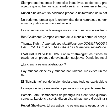
Siempre que hacemos inferencias inductivas, tendemos a pres
objetos que no hemos examinado serán similares en el futuro,
Rupert Sheldrake: No podemos probar la uniformidad de la natu
No podemos probar que la uniformidad de la naturaleza es verd
adminta justificacion racional alguna.
La conservacion de la energia no es una cuestion de evidenci
Ben Goldracre: Campos enteros de la ciencia corren el riesgo 
Thomas Kuhn:
A menudo los científicos son DOGMÁTICOS Y P
HACERSE DE "LA VISTA GORDA" es la manera sensata de abo
EVALUACION SUBJETIVA. Con la "metrología" los fisicos alcan
través de un proceso de evaluación subjetiva. Donde los resu
¿La ciencia es una abstracción?
Hay muchas ciencias y muchas naturalezas. No existe un métod
no.
El "fisicalismo" por definición declara que todo es explicable 
La vieja ideología materialista persiste sin ser prácticamente
Patricia Fara: Hambrientos de prestigio los científicos querí
correcto. La ciencia se dividía en disciplinas, pero disciplin
Rupert Sheldrake: El escepticismo es una parte esencial de