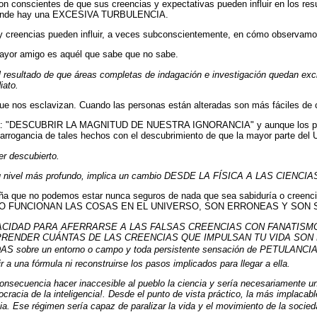
son conscientes de que sus creencias y expectativas pueden influir en los re
os donde hay una EXCESIVA TURBULENCIA.
s y creencias pueden influir, a veces subconscientemente, en cómo observamo
mayor amigo es aquél que sabe que no sabe.
 resultado de que áreas completas de indagación e investigación quedan exclu
iato.
e nos esclavizan. Cuando las personas están alteradas son más fáciles de c
ica: "DESCUBRIR LA MAGNITUD DE NUESTRA IGNORANCIA" y aunque los princ
a arrogancia de tales hechos con el descubrimiento de que la mayor parte del
er descubierto.
 su nivel más profundo, implica un cambio DESDE LA FÍSICA A LAS CIENCI
nseña que no podemos estar nunca seguros de nada que sea sabiduría o 
 FUNCIONAN LAS COSAS EN EL UNIVERSO, SON ERRONEAS Y SON SUP
ACIDAD PARA AFERRARSE A LAS FALSAS CREENCIAS CON FANATISMO Y TENA
 COMPRENDER CUÁNTAS DE LAS CREENCIAS QUE IMPULSAN TU VIDA SON FAL
 sobre un entorno o campo y toda persistente sensación de PETULANCIA. P
 a una fórmula ni reconstruirse los pasos implicados para llegar a ella.
a consecuencia hacer inaccesible al pueblo la ciencia y sería necesariamen
de la inteligencia!. Desde el punto de vista práctico, la más implacable,
cia. Ese régimen sería capaz de paralizar la vida y el movimiento de la socieda