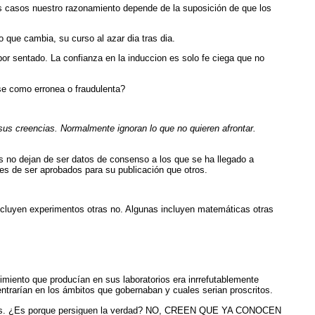
s casos nuestro razonamiento depende de la suposición de que los
 que cambia, su curso al azar dia tras dia.
por sentado. La confianza en la induccion es solo fe ciega que no
rse como erronea o fraudulenta?
 creencias. Normalmente ignoran lo que no quieren afrontar.
 no dejan de ser datos de consenso a los que se ha llegado a
es de ser aprobados para su publicación que otros.
incluyen experimentos otras no. Algunas incluyen matemáticas otras
cimiento que producían en sus laboratorios era inrrefutablemente
 entrarían en los ámbitos que gobernaban y cuales serian proscritos.
onentes. ¿Es porque persiguen la verdad? NO, CREEN QUE YA CONOCEN