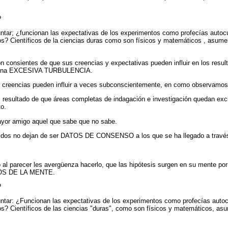
?
ntar; ¿funcionan las expectativas de los experimentos como profecías autocu
os? Científicos de la ciencias duras como son físicos y matemáticos , asume
on consientes de que sus creencias y expectativas pueden influir en los resu
ay una EXCESIVA TURBULENCIA.
 y creencias pueden influir a veces subconscientemente, en como observamos
 resultado de que áreas completas de indagación e investigación quedan exclu
to.
mayor amigo aquel que sabe que no sabe.
obtenidos no dejan de ser DATOS DE CONSENSO a los que se ha llegado a t
o al parecer les avergüenza hacerlo, que las hipótesis surgen en su mente po
EROS DE LA MENTE.
?
ntar: ¿Funcionan las expectativas de los experimentos como profecías autoc
os? Científicos de las ciencias "duras", como son físicos y matemáticos, as