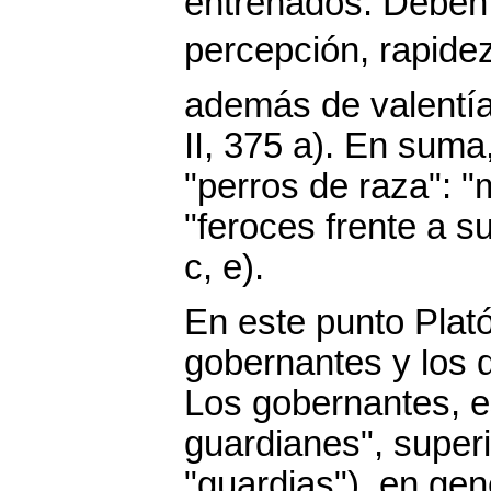
entrenados. Deben
percepción, rapidez
además de valentía
II, 375 a). En sum
"perros de raza": 
"feroces frente a s
c, e).
En este punto Plató
gobernantes y los d
Los gobernantes, e
guardianes", superi
"guardias"), en gen