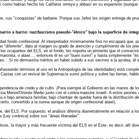
y como habían hecho los Califatos omeya y abbasí en su expansión (aunque aq
s, sus "conquistas" de barbarie. Porque sus Jefes les exigen entrega de pru
 barrio a barrio: nazifascismo pseudo-"étnico" bajo la superficie de inte
d fondo confesional. Al interpretador mínimamente fino no escapará que, para 
no "diferente", dato al margen su grado de atención y cumplimiento de los prec
os ocupantes del ELS, en el fondo, les importa un pimiento que el convecino
 maronita, o alawí..., entonces él es un "buen sunní" y hasta simplemente "és
es... Si no demuestra méritos en haber subido a sus vecinos a la azotea, él se
arafraseando términos al uso en la Antropología de las identidades) está compl
e Castas con un revival de Supremacía sunní política y sobre las tierras, hábit
ependencia de credo y de culto. ¡Para siempre el Gobierno en las manos de lo
a Menor/Oriente Medio junto con el contra-maestre israelí. A estos peones d
na o bajo amenaza familiar, bajo chantaje de quedar fuera de la distribución d
 cierto, convertido a la sunna aunque de origen confesional alawí).
 del ELS. Por supuesto, el análisis diferiría diametralmente en relación a los
a (Ley coránica) sobre sus "áreas liberadas".
ativos, la mayor y más frecuente víctima del ELS en el Este, es decir, allí 