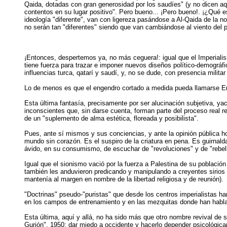
Qaida, dotadas con gran generosidad por los saudíes" (y no dicen aq
contentos en su lugar positivo". Pero bueno... ¡Pero bueno!. ¡¿Qué 
ideología "diferente", van con ligereza pasándose a Al-Qaida de la 
no serán tan "diferentes" siendo que van cambiándose al viento del p
¡Entonces, despertemos ya, no más ceguera!: igual que el Imperialis
tiene fuerza para trazar e imponer nuevos diseños político-demográfi
influencias turca, qatarí y saudí, y, no se dude, con presencia milita
Lo de menos es que el engendro cortado a medida pueda llamarse Emi
Esta última fantasía, precisamente por ser alucinación subjetiva, yac
inconscientes que, sin darse cuenta, forman parte del proceso real r
de un "suplemento de alma estética, floreada y posibilista".
Pues, ante sí mismos y sus conciencias, y ante la opinión pública ho
mundo sin corazón. Es el suspiro de la criatura en pena. Es guirnal
ávido, en su consumismo, de escuchar de "revoluciones" y de "rebeli
Igual que el sionismo vació por la fuerza a Palestina de su población
también les anduvieron predicando y manipulando a creyentes sirios
mantenía al margen en nombre de la libertad religiosa y de reunión).
"Doctrinas" pseudo-"puristas" que desde los centros imperialistas han
en los campos de entrenamiento y en las mezquitas donde han hablad
Esta última, aquí y allá, no ha sido más que otro nombre revival de 
Gurión", 1950: dar miedo a occidente y hacerlo depender psicológicam