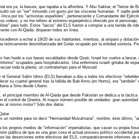
final era ya, la basura, que tapaba a la alfombra. Y Abu Sakkar, el "héroe d
resultó ser un "ser" inmundo con gusto por las vísceras humanas. Y nadie podr
n lírica por los "activistas españoles", perteneciente y Comandante del Ejércit
s videos, y no me refiero al extremo esperpéntico ofrecido por el personaje,
kbar" para todo. Estos "laicos" del ELS fueron a comprar a una tienda de robo
mente con Al-Qaida: disparan todos en línea.
procedieron a echar a 19/20 de sus habitantes, mientras, al amparo y dotació
na teóricamente desmilitarizada del Golán ocupado por la entidad sionista. Per
han huido a sus bases escaldados desde Qsair, Israel los vuelve a lanzar, e
erritorios" ocupados para hospitalizarlos. Una enfermera israelí gritaba de es
vacuar toda la planta; un contratiempo para el Mossad.
l General Salim Idriss (ELS) llamaban a dúo a todos los efectivos "rebeldes
ecer su cuartel general tras la fallida de Bab Amru (en Homs), era "también" 
urbana a Siria desde Líbano.
as, el principal miembro de Al-Qaida que desde Pakistán se dedica a la táctica
con el control de Qneitra. Al mayor número posible de unidades: gran autorida
ntes al mismo motor? Sólo dos datos:
Qatar.
 es un nombre para no decir "Hermandad Musulmana", nombre, éste último, "arr
a los propios medios de "información" imperialistas, que cavan su propia fosa
ión pública de que es una gran cosa el actual proceso político occidental po
e las deserciones entre efectivos del ELS, comparativamente inferiores de e