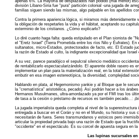
apenas 6%. La mayoría de desplazados han podido (mal menor) escapar 
división Líbano-Siria fue "pura" partición colonial -una jugada de arr
familias siguen siendo las mismas, algo palpable en los apellidos c
Contra la primera apariencia lógica, si miramos más detenidamente ve
la obligación de respetarles la vida y el hábitat, aceptando su capit
exterminio de los cristianos. ¿Cómo explicarlo?
Lo diré cuanto haga falta: queda estipulado en el Plan sionista de "
el "Eretz Israel" (Tierra Prometida entre los ríos Nilo y Éufrates). 
sultanatos, micro-Estados, protectorados de facto, etc. El Estado judí
la razón de Estado al culto, la indignante excepcionalidad que Israel 
A su vez, parece paradójico el sepulcral silencio mediático occidental
de rentabilizarlo espectacularizándolo. El aparente doble rasero es e
implementar un plan para la materialización real, en la total extensió
embutir en esa imagen estereotípica, la diversidad, complejidad socio
Hablando en plata, al Hegemonismo yankie y al Bloque que le secund
la "crematística" aristotélica, pecado). Así podrán hacer a los árabes
Hermanos Musulmanes, ultra-amordazado ya por el FMI tras los últi
de tasa a la cesión o préstamo de recursos es también pecado...: ¡bin
La jugada imperialista queda completa al nivel de la superestructura 
entregada a buscar en el Corán y no en el Mundo, su historia y sus 
necesitarán de fuera. Seres transmundanos y estoicos pero irremisib
articular la propiedad privada bajo una razón de Estado que la fruct
"occidente" en el espectáculo. Es su corcel de apuesta segura en la 
Las lupinas sucursales en 