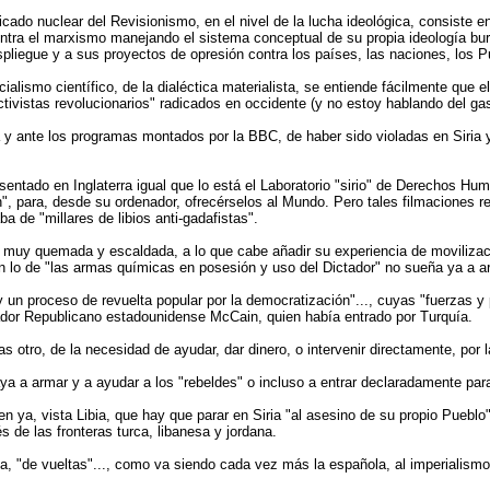
cado nuclear del Revisionismo, en el nivel de la lucha ideológica, consiste en
contra el marxismo manejando el sistema conceptual de su propia ideología bur
iegue y a sus proyectos de opresión contra los países, las naciones, los Pu
ialismo científico, de la dialéctica materialista, se entiende fácilmente que 
activistas revolucionarios" radicados en occidente (y no estoy hablando del gas
y ante los programas montados por la BBC, de haber sido violadas en Siria y 
, sentado en Inglaterra igual que lo está el Laboratorio "sirio" de Derechos H
en", para, desde su ordenador, ofrecérselos al Mundo. Pero tales filmaciones 
a de "millares de libios anti-gadafistas".
muy quemada y escaldada, a lo que cabe añadir su experiencia de movilizació
con lo de "las armas químicas en posesión y uso del Dictador" no sueña ya a a
y un proceso de revuelta popular por la democratización"..., cuyas "fuerzas y
enador Republicano estadounidense McCain, quien había entrado por Turquía.
otro, de la necesidad de ayudar, dar dinero, o intervenir directamente, por la
 a armar y a ayudar a los "rebeldes" o incluso a entrar declaradamente para me
 ya, vista Libia, que hay que parar en Siria "al asesino de su propio Pueblo"
s de las fronteras turca, libanesa y jordana.
a, "de vueltas"..., como va siendo cada vez más la española, al imperialismo