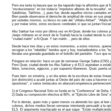
Pero era tanta la basura que se iba tapando bajo la alfombra que al 
"revolucionarios" en los todavía "impolutos albores de la revuelta", 
Salafistas, Takfiríes...), pues fue, desde aquellos inicios cantados e
Bien puede observarse el derroche de amplitud de miras en sus propio
por ustedes mismos, su léxico no sale del "¡Allahu Akbar!". "Allahu A
y por matar sirios, estos esclavos cerebrales sí que se juntan física
Abu Sakkar fue visto por última vez en Al-Qsair, donde los colonos 
Jeeps militares en el stock de la Tsahal) hacia la ciudad desde la zo
"ciudad mártir" a Al-Qsair. Y tan mártir..., pero de ellos.
Desde hace tres días y en estos momentos, a estos mismos, quienes 
recogían a los "rebeldes" heridos ayer y hoy, trasladándolos a los "t
llevaba una granada guardada en el bolsillo del pantalón. Tuvo que e
Póngase en relación: hace un par de semanas George Sabra (CNS) y e
Pero Qsair, ciudad donde los Abu Sakkar y el ELS aspiraban a establ
libios, tunecinos, egipcios, y por supuesto libaneses. Qsair, puerta 
Pues bien: en simetría, y un día antes de la escritura de estas líne
(sin distinción) a acudir juntas al Oeste del país de cara a hacerse 
opositoras", o varios tentáculos en alianza/competencia pertenecie
1) el Congreso Nacional Sirio se funda en la "Conferencia" de Doha, 
2) Dada su composición efectiva al 80%, el "Ejército Libre de Siria"
Por lo demás, quien más y quien menos va abriendo los ojos al leer 
colonos, dichos medios llevan semanas intentando persuadir a la opin
ELS. El argumento machacado es el que sigue: "Están multiplicándos