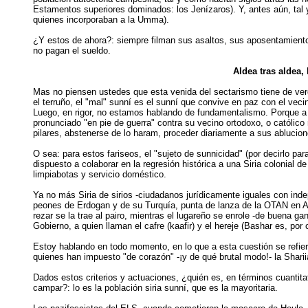
Estamentos superiores dominados: los Jenízaros). Y, antes aún, tal 
quienes incorporaban a la Umma).
¿Y estos de ahora?: siempre filman sus asaltos, sus aposentamiento
no pagan el sueldo.
Aldea tras aldea,
Mas no piensen ustedes que esta venida del sectarismo tiene de verda
el terruño, el "mal" sunní es el sunní que convive en paz con el veci
Luego, en rigor, no estamos hablando de fundamentalismo. Porque a l
pronunciado "en pie de guerra" contra su vecino ortodoxo, o católico
pilares, abstenerse de lo haram, proceder diariamente a sus ablucion
O sea: para estos fariseos, el "sujeto de sunnicidad" (por decirlo p
dispuesto a colaborar en la regresión histórica a una Siria colonial d
limpiabotas y servicio doméstico.
Ya no más Siria de sirios -ciudadanos jurídicamente iguales con ind
peones de Erdogan y de su Turquía, punta de lanza de la OTAN en Asi
rezar se la trae al pairo, mientras el lugareño se enrole -de buena ga
Gobierno, a quien llaman el cafre (kaafir) y el hereje (Bashar es, por
Estoy hablando en todo momento, en lo que a esta cuestión se refiere,
quienes han impuesto "de corazón" -¡y de qué brutal modo!- la Sharii
Dados estos criterios y actuaciones, ¿quién es, en términos cuantit
campar?: lo es la población siria sunní, que es la mayoritaria.