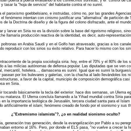
an puerta a puerta evaluando a los convecinos sunnitas, y el "control de cali
y tasar la "hoja de servicio" del habitante contra el no sunní.
el paroxismo goebbelsiano, e instruidas, cómo no, por las grandes Agencias (
n el fenómeno intentan con cinismo justificar una "alternativa" de partición de
vés de la Doctrina de diseño y de la figura del colono disfrazado, ante el mundo
y larvar en Siria no es la división sobre la base del rigorismo religioso, sino
che llamaría producción reactiva de la identidad, es decir, auto-representació
 poltronas en Arabia Saudí y en el Golfo han atravesado, gracias a los canales
 reproducir con los sirios su éxito relativo. Para hacer lo mismo con los siri
ntracorriente de la propia sociología siria: hoy, entre el 70% y el 80% de los
o a las milicias autónomas de defensa popular. Las diputadas que se ven co
, mercantil, hotelera..., damascena es sunní. Igual que es sunní la burguesía
pasean por los bulevares y galerías, con la chacha al lado llevándoles los n
raestructuras, a favor de la capital, municipio de composición demográfica cas
osa en Siria.
uir tocando básicamente la tecla del exterior: hace dos semanas, un Ulema e
u matanza. El Ulema concluía llamando a la Yihad mundial contra Siria para 
mos en la importancia teológica de Jerusalén, tercera ciudad santa para el I
 artificialmente el islam; fenómeno creado de fondo por el sionismo y sus th
¿"Extremismo islamista"?, ¿o en realidad sionismo oculto?
Siria, generación tras generación, desde la evangelización por Pablo a su pere
os sumaban entorno al 16%. Pero, por donde el ELS pasa, "no vuelve a crecer l