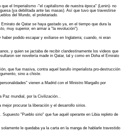
 que el Imperialismo -"el capitalismo de nuestra época" (Lenin)- no
guesa (ya debilitada ante las masas). Así que tuvo que travestirse
eblos del Mundo, el proletariado.
el Emirato de Qatar se haya gastado ya, en el tiempo que dura la
to, muy superior, en armar a "la revolución").
haber podido escapar y exiliarse en Inglaterra; cuando, ni eran
umanos, y quien se jactaba de recibir clandestinamente los videos que
resultaron ser novelería made in Qatar, tal y como en Doha el Emirato
n, que fue masiva, contra aquel barullo imperialista pro-destrucción
rgumento, sino a chiste.
 personalidades" vienen a Madrid con el Ministro Margallo por
 Paz mundial, por la Civilización...
jor procurar la liberación y el desarrollo sirios.
. Supuesto "Pueblo sirio" que fue aquél operante en Libia repleto de
 solamente le quedaba ya la carta en la manga de hablarle travestido