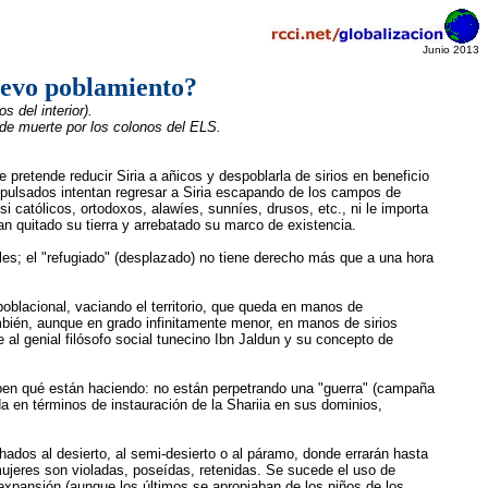
Junio 2013
uevo poblamiento?
 del interior).
a de muerte por los colonos del ELS.
pretende reducir Siria a añicos y despoblarla de sirios en beneficio
expulsados intentan regresar a Siria escapando de los campos de
i católicos, ortodoxos, alawíes, sunníes, drusos, etc., ni le importa
an quitado su tierra y arrebatado su marco de existencia.
es; el "refugiado" (desplazado) no tiene derecho más que a una hora
oblacional, vaciando el territorio, que queda en manos de
mbién, aunque en grado infinitamente menor, en manos de sirios
al genial filósofo social tunecino Ibn Jaldun y su concepto de
saben qué están haciendo: no están perpetrando una "guerra" (campaña
da en términos de instauración de la Shariia en sus dominios,
hados al desierto, al semi-desierto o al páramo, donde errarán hasta
mujeres son violadas, poseídas, retenidas. Se sucede el uso de
expansión (aunque los últimos se apropiaban de los niños de los