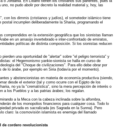
 o Jordania. En Líbano tienen los cristianos sus parientes, pues la
uno, no pudo abolir por decreto la realidad material y, hoy, las
 con los dimmis (cristianos y judíos), el sometedor islámico tiene
 de postal incumplen deliberadamente la Shariia, programando el
los comprendidos en la extensión geográfica que los sionistas llaman
 Árabe en un amasijo invertebrado e inter-confrontado de emiratos,
entidades políticas de distinta composición. Si los sionistas reducen
pierden una oportunidad de "alertar" sobre "el peligro terrorista" y
iodistas: el Hegemonismo yankie-sionista se halla en curso de
 ideología del "Choque de civilizaciones". Para ello debe obrar por
s de lo árabe, por ejemplo en Siria (todavía por el momento).
rantes y abstencionistas en materia de economía productiva (siendo,
omar desde el exterior (tal y como ocurre con el Egipto de los
ia, no ya la "crematística", sino la mera percepción de interés o
n a los Pueblos y a las patrias árabes; los regalan.
s mirando a la Meca con la cabeza inclinada sobre la alfombra,
derán de los monopolios financieros para cualquier cosa. Todo lo
opiedad privada es sacralizada (es Sagrada en la Sunna). Pero
slo claro: la cosmovisión islamista es enemiga del llamado
l de cordero revolucionista