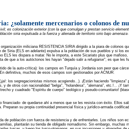
ria: ¿solamente mercenarios o colonos de n
ivil; es colonización exterior (con la que comulgan y prestan servicio elementos
lación siria expulsada a la fuerza y alienada de territorio sirio bajo amenaz
organización miliciana RESISTENCIA SIRIA dirigido a la piara de colonos que 
re de Siria (ELS en adelante) expulsa a la población de sus pueblos y si los 
 ELS les dispara a matar. No le importa, a este Sicariato plus que mafioso, s
ta de que a los autóctonos les hayan "dejado salir a refugiarse"; es que les h
o de la auto-crítica): los campos en Turquía y Jordania son peor que cárcel
go. En definitiva, muchos de esos campos son gestionados por ACNUR.
ja!: los segregacionistas mismos acogiendo...). ¡Están haciendo "limpieza" p
, y de otros con nacionalidad "belga", "holandesa", "alemana", etc.!... ¡Y ta
echo y cuadrado "Espíritu de cuerpo" teológico y pseudo-comunitario! (léase 
eno financiado- de quedarse ahí a menos que se les resista con éxito. Ellos 
. Preparan su propia continuidad presencial física y jurídico-armada codifica
a de población con fuerza de resistencia y de enfrentarles. Los niños son ec
us familias, plantarán su tienda de obligado nomadismo. Sin embargo, muchas 
ordas turcas, y luego los turco-otomanos, en sus incursiones y algaradas de 