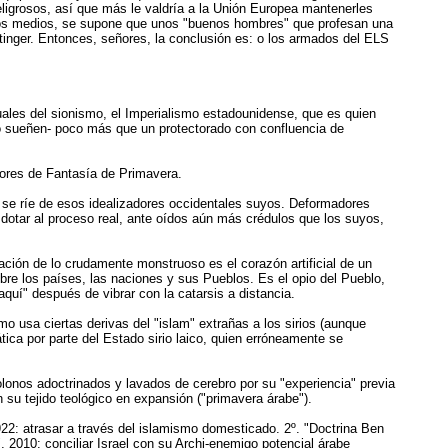
eligrosos, así que más le valdría a la Unión Europea mantenerles
de los medios, se supone que unos "buenos hombres" que profesan una
Stinger. Entonces, señores, la conclusión es: o los armados del ELS
uales del sionismo, el Imperialismo estadounidense, que es quien
-no sueñen- poco más que un protectorado con confluencia de
lores de Fantasía de Primavera.
que se ríe de esos idealizadores occidentales suyos. Deformadores
 dotar al proceso real, ante oídos aún más crédulos que los suyos,
ación de lo crudamente monstruoso es el corazón artificial de un
bre los países, las naciones y sus Pueblos. Es el opio del Pueblo,
uí" después de vibrar con la catarsis a distancia.
mo usa ciertas derivas del "islam" extrañas a los sirios (aunque
ca por parte del Estado sirio laico, quien erróneamente se
colonos adoctrinados y lavados de cerebro por su "experiencia" previa
u tejido teológico en expansión ("primavera árabe").
922: atrasar a través del islamismo domesticado. 2º. "Doctrina Ben
 2010: conciliar Israel con su Archi-enemigo potencial árabe