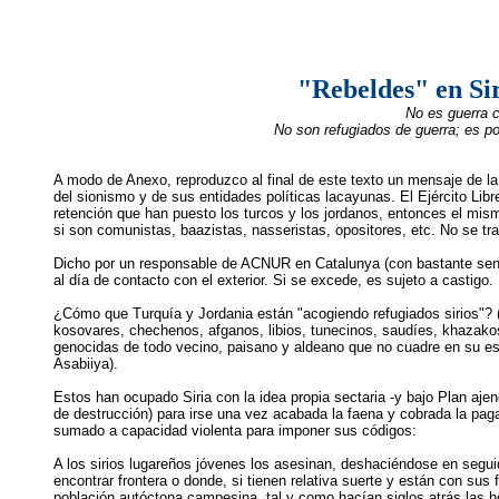
"Rebeldes" en Si
No es guerra c
No son refugiados de guerra; es pob
A modo de Anexo, reproduzco al final de este texto un mensaje de la 
del sionismo y de sus entidades políticas lacayunas. El Ejército Lib
retención que han puesto los turcos y los jordanos, entonces el mismo
si son comunistas, baazistas, nasseristas, opositores, etc. No se tra
Dicho por un responsable de ACNUR en Catalunya (con bastante sentid
al día de contacto con el exterior. Si se excede, es sujeto a casti
¿Cómo que Turquía y Jordania están "acogiendo refugiados sirios"? (¡
kosovares, chechenos, afganos, libios, tunecinos, saudíes, khazakos
genocidas de todo vecino, paisano y aldeano que no cuadre en su estr
Asabiiya).
Estos han ocupado Siria con la idea propia sectaria -y bajo Plan aj
de destrucción) para irse una vez acabada la faena y cobrada la paga
sumado a capacidad violenta para imponer sus códigos:
A los sirios lugareños jóvenes los asesinan, deshaciéndose en seguid
encontrar frontera o donde, si tienen relativa suerte y están con s
población autóctona campesina, tal y como hacían siglos atrás las h