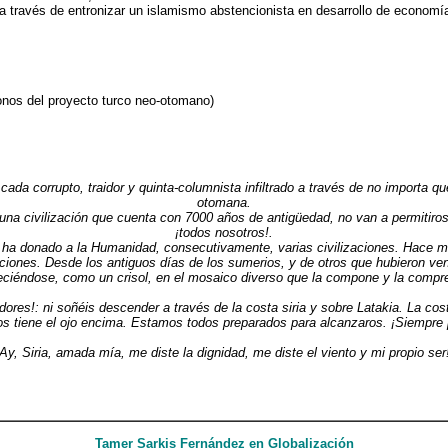
 través de entronizar un islamismo abstencionista en desarrollo de economía
lonos del proyecto turco neo-otomano)
da corrupto, traidor y quinta-columnista infiltrado a través de no importa qué
otomana.
 de una civilización que cuenta con 7000 años de antigüedad, no van a permitiros 
¡todos nosotros!.
a ha donado a la Humanidad, consecutivamente, varias civilizaciones. Hace 
ciones. Desde los antiguos días de los sumerios, y de otros que hubieron venido
ueciéndose, como un crisol, en el mosaico diverso que la compone y la compre
res!: ni soñéis descender a través de la costa siria y sobre Latakia. La cost
 os tiene el ojo encima. Estamos todos preparados para alcanzaros. ¡Siempre 
¡Ay, Siria, amada mía, me diste la dignidad, me diste el viento y mi propio ser!