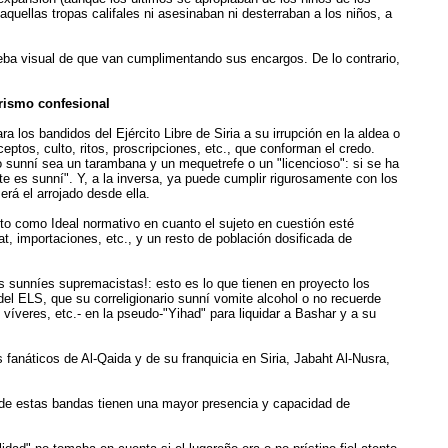
uellas tropas califales ni asesinaban ni desterraban a los niños, a
eba visual de que van cumplimentando sus encargos. De lo contrario,
grismo confesional
los bandidos del Ejército Libre de Siria a su irrupción en la aldea o
eptos, culto, ritos, proscripciones, etc., que conforman el credo.
 sunní sea un tarambana y un mequetrefe o un "licencioso": si se ha
te es sunní". Y, a la inversa, ya puede cumplir rigurosamente con los
rá el arrojado desde ella.
eto como Ideal normativo en cuanto el sujeto en cuestión esté
at, importaciones, etc., y un resto de población dosificada de
s sunníes supremacistas!: esto es lo que tienen en proyecto los
el ELS, que su correligionario sunní vomite alcohol o no recuerde
e víveres, etc.- en la pseudo-"Yihad" para liquidar a Bashar y a su
 fanáticos de Al-Qaida y de su franquicia en Siria, Jabaht Al-Nusra,
donde estas bandas tienen una mayor presencia y capacidad de