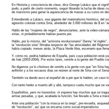
En Historia y consciencia de clase, dice George Lukács que el signifi
pudo, a partir de cierto momento, seguir librando la lucha de ideas 
de marxismo para ganar la aquiescencia de masas a su curso en despl
Entendiendo a Lukács, ese gigante del materialismo histórico, del soc
agresión colonial contra Siria, alrededor de 3.000 millones de $ en "
Hablo de las "mujeres de negro", denunciantes, ante la video-cámara 
sirias, ni probablemente habían puesto pie.
Hablo, por lo mismo, del "activista revolucionario" Danny "el inglés"
la "revolución siria" filmaba respecto de "las atrocidades del Régim
había copiado, meses atrás, la Plaza Verde libia, escenario que llenab
Y, cómo no, podría hablarse de España, país cuya población está ya 
de Irak (2003-2004). Por estos lares, venirle a la gente del Pueblo 
No digamos ya lo chistoso de venirle a la gente con que "en Siria ha
anfitrión y a los escasos días se reúnen al norte de Siria con el S
También va dando asco al español de a pie que le hablen, un caso tras 
Con tanto hedor a muerto allí y allá, tampoco cuela mucho que se vaya
Españolitos, pero no toooontos: ni siquiera hay muchos que se traguen
armas pesadas, y que, acabada la función, fue llevado a Siria a travé
Ante una población "con la mosca en la oreja", pre-revuelta, asquead
de "revolución", así que se encarna como social-imperialismo.