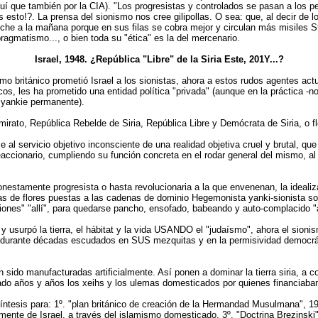
uí que también por la CIA). "Los progresistas y controlados se pasan a los p
es esto!?. La prensa del sionismo nos cree gilipollas. O sea: que, al decir 
noche a la mañana porque en sus filas se cobra mejor y circulan más misiles 
ragmatismo..., o bien toda su "ética" es la del mercenario.
Israel, 1948. ¿República "Libre" de la Siria Este, 201Y...?
mo británico prometió Israel a los sionistas, ahora a estos rudos agentes act
cos, les ha prometido una entidad política "privada" (aunque en la práctica 
r yankie permanente).
rato, República Rebelde de Siria, República Libre y Demócrata de Siria, o f
e al servicio objetivo inconsciente de una realidad objetiva cruel y brutal, 
eaccionario, cumpliendo su función concreta en el rodar general del mismo, al
nestamente progresista o hasta revolucionaria a la que envenenan, la idealiz
das de flores puestas a las cadenas de dominio Hegemonista yanki-sionista so
ones" "allí", para quedarse pancho, ensofado, babeando y auto-complacido "aq
 y usurpó la tierra, el hábitat y la vida USANDO el "judaísmo", ahora el sionis
 durante décadas escudados en SUS mezquitas y en la permisividad democráti
 sido manufacturadas artificialmente. Así ponen a dominar la tierra siria, a 
o años y años los xeihs y los ulemas domesticados por quienes financiaban s
síntesis para: 1º. "plan británico de creación de la Hermandad Musulmana", 1
ente de Israel, a través del islamismo domesticado. 3º. "Doctrina Brezinski",