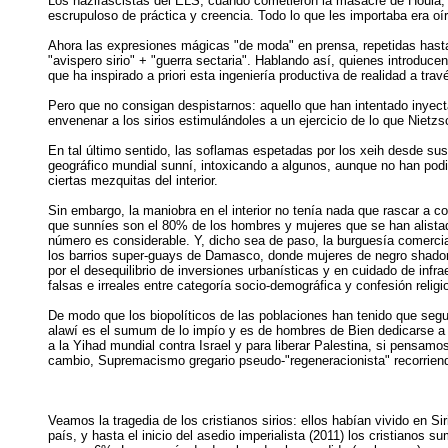
Los nazifascistas del ELS, cuando cometieron la masacre de Houla, ib
escrupuloso de práctica y creencia. Todo lo que les importaba era oír 
Ahora las expresiones mágicas "de moda" en prensa, repetidas hasta 
"avispero sirio" + "guerra sectaria". Hablando así, quienes introduce
que ha inspirado a priori esta ingeniería productiva de realidad a tra
Pero que no consigan despistarnos: aquello que han intentado inyectar 
envenenar a los sirios estimulándoles a un ejercicio de lo que Nietzs
En tal último sentido, las soflamas espetadas por los xeih desde sus
geográfico mundial sunní, intoxicando a algunos, aunque no han podido
ciertas mezquitas del interior.
Sin embargo, la maniobra en el interior no tenía nada que rascar a co
que sunníes son el 80% de los hombres y mujeres que se han alistad
número es considerable. Y, dicho sea de paso, la burguesía comercial
los barrios super-guays de Damasco, donde mujeres de negro shador 
por el desequilibrio de inversiones urbanísticas y en cuidado de inf
falsas e irreales entre categoría socio-demográfica y confesión religi
De modo que los biopolíticos de las poblaciones han tenido que seg
alawí es el sumum de lo impío y es de hombres de Bien dedicarse a s
a la Yihad mundial contra Israel y para liberar Palestina, si pensa
cambio, Supremacismo gregario pseudo-"regeneracionista" recorriendo
Veamos la tragedia de los cristianos sirios: ellos habían vivido en 
país, y hasta el inicio del asedio imperialista (2011) los cristian