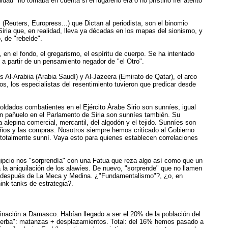
dad" no tomaba en cuenta si el lugareño era o no prístino fiel atento
Reuters, Europress...) que Dictan al periodista, son el binomio
 Siria que, en realidad, lleva ya décadas en los mapas del sionismo, y
, de "rebelde".
, en el fondo, el gregarismo, el espíritu de cuerpo. Se ha intentado
n a partir de un pensamiento negador de "el Otro".
 Al-Arabiia (Arabia Saudí) y Al-Jazeera (Emirato de Qatar), el arco
os, los especialistas del resentimiento tuvieron que predicar desde
 soldados combatientes en el Ejército Árabe Sirio son sunníes, igual
n pañuelo en el Parlamento de Siria son sunníes también. Su
 alepina comercial, mercantil, del algodón y el tejido. Sunníes son
iños y las compras. Nosotros siempre hemos criticado al Gobierno
i totalmente sunní. Vaya esto para quienes establecen correlaciones
gipcio nos "sorprendía" con una Fatua que reza algo así como que un
la aniquilación de los alawíes. De nuevo, "sorprende" que no llamen
slam después de La Meca y Medina. ¿"Fundamentalismo"?, ¿o, en
ink-tanks de estrategia?.
grinación a Damasco. Habían llegado a ser el 20% de la población del
a hierba": matanzas + desplazamientos. Total: del 16% hemos pasado a