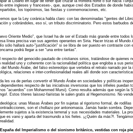
al Líbano en lugar de tener que cruzar la frontera norte o sur hacia Turquía
eglo entre ingleses y franceses-, que, aunque creó dos Estados de donde había 
ompartidos, los topónimos, las fiestas y conmemoraciones, etc.
mos que la Ley coránica habla claro: con las denominadas "gentes del Libro",
ulación y cobrándoles, eso sí, un tributo discriminatorio. Pero estos barbudos
Nuevo Oriente Medio", que Israel ha de ser el Estado más grande entre todos 
En esa línea precisa van sus agentes operantes en Siria. Hacer trizas el Mundo
o sólo hallará auto-"justificación" si se libra de ser puesto en contraste con 
encarna podrá llegar a ser "una entre tantas".
 respecto del genocidio pautado de cristianos sirios, tratándose de quienes no 
n realidad uno y coherente con la racionalidad política que engloba a sus per
n del Mundo Árabe, del falso estereotipo que vertebra el retrato narrado por la
lógica, relaciones e inter-confesionalidad reales allí donde son característica
a les va de perlas convertir el Mundo Árabe en sociedades y políticas inope
 dependientes respecto de las iniciativas inversoras que los infieles puedan t
mos "acuerdos" con Mohammed Mursi). Como resulta además que según la Shari
go!. Estos títeres laissez-fairistas le salen gratis al Hegemonismo. No vende
ideológica: unas Masas Árabes por fin sujetas al rigorismo formal, de rodilla
contradicciones, son el chollazo por antonomasia. Jamás harán sombra. Depen
lemente sujetos a la existencia terrenal y sus necesidades materiales. La pr
ifique es vano y aparta del trasmundo a los fieles. ¡¿Quién da más?!. Tengámo
realidad.
España del Imperialismo o del sionismo británico, vestidas con roja pie