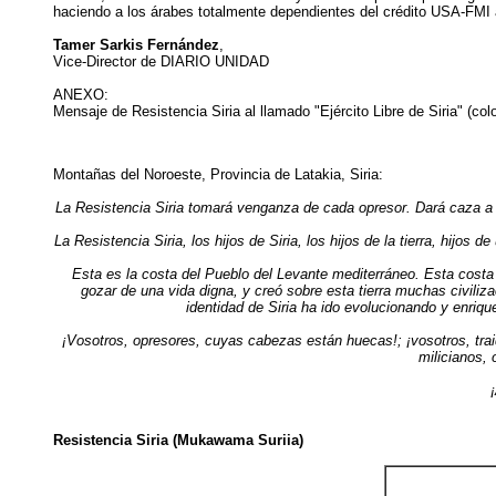
haciendo a los árabes totalmente dependientes del crédito USA-FMI a
Tamer Sarkis Fernández
,
Vice-Director de DIARIO UNIDAD
ANEXO:
Mensaje de Resistencia Siria al llamado "Ejército Libre de Siria" (co
Montañas del Noroeste, Provincia de Latakia, Siria:
La Resistencia Siria tomará venganza de cada opresor. Dará caza a ca
La Resistencia Siria, los hijos de Siria, los hijos de la tierra, hijos
Esta es la costa del Pueblo del Levante mediterráneo. Esta cost
gozar de una vida digna, y creó sobre esta tierra muchas civiliza
identidad de Siria ha ido evolucionando y enriq
¡Vosotros, opresores, cuyas cabezas están huecas!; ¡vosotros, traido
milicianos,
Resistencia Siria (Mukawama Suriia)