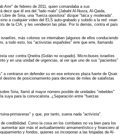
e Bab Amr" de febrero de 2011, quien comandaba a sus
á decir que él era del "lado malo" (Jabaht Al-Nusra, Al-Qaida,
o Libre de Siria, una "fuerza opositora" dizque "laica y moderada".
 sino a cualquier video del ELS auto-grabado y subido a la red: vean
ts de la CIA, y les vendieron las pilas. Por lo demás, contra el país
n israelíes, más colonos se internaban (algunos de ellos conduciendo
o, a todo esto, los "activistas españoles" erre que erre, llamando
sta vez contra Qneitra (Golán no ocupado). Micro-buses israelíes
panto y en una unidad de urgencias, al ver que uno de sus "pacientes"
" a centrarse en defender su en ese entonces plaza fuerte de Qsair.
el destino de posicionamiento para decenas de miles de salafistas
 sobre Siria, llamó al mayor número posible de unidades "rebeldes"
d la suya para la convocatoria. ¿Separación entre "fuerzas
uina-primaveras" y que, por tanto, suena nada "activista".
 de credibilidad. Como la cosa en los combates no va bien para los
r aumentar aún más el avituallamiento armamentístico y financiero al
quipamiento y fondos, quienes se incorporan a las brigadas de Al-