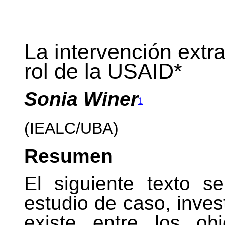
La intervención extr
rol de la USAID*
Sonia Winer
1
(IEALC/UBA)
Resumen
El siguiente texto s
estudio de caso, invest
existe entre los ob