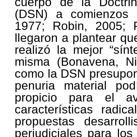
cuerpo de la Doctri
(DSN) a comienzos d
1977; Robin, 2005; 
llegaron a plantear q
realizó la mejor “sínt
misma (Bonavena, Ni
como la DSN presupon
penuria material po
propicio para el 
características radi
propuestas desarroll
perjudiciales para los