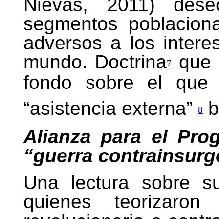
Nievas, 2011) dese
segmentos poblacion
adversos a los intere
mundo. Doctrina
que 
7
fondo sobre el que 
“asistencia externa”
b
8
Alianza para el Pro
“guerra contrainsurg
Una lectura sobre su
quienes teorizaron