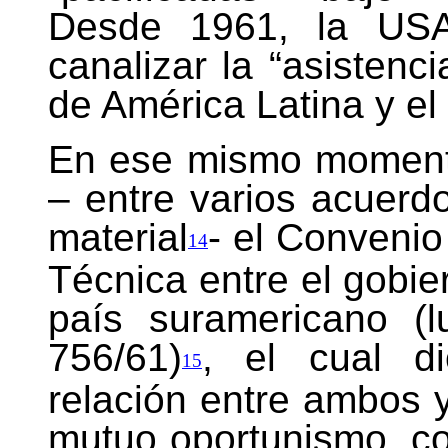
Desde 1961, la USA
canalizar la “asistenc
de América Latina y el 
En ese mismo moment
– entre varios acuerdo
material
- el Conveni
14
Técnica entre el gobie
país suramericano (l
756/61)
, el cual di
15
relación entre ambos y
mutuo oportunismo, co