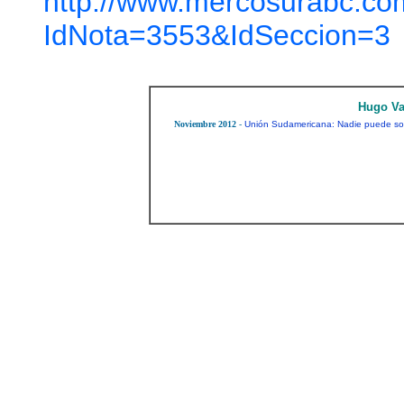
http://www.mercosurabc.co
IdNota=3553&IdSeccion=3