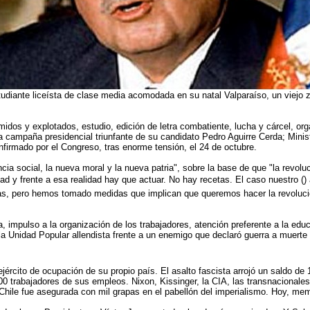
diante liceísta de clase media acomodada en su natal Valparaíso, un viejo za
imidos y explotados, estudio, edición de letra combatiente, lucha y cárcel, or
la campaña presidencial triunfante de su candidato Pedro Aguirre Cerda; Minis
nfirmado por el Congreso, tras enorme tensión, el 24 de octubre.
ia social, la nueva moral y la nueva patria", sobre la base de que "la revolució
idad y frente a esa realidad hay que actuar. No hay recetas. El caso nuestro 
, pero hemos tomado medidas que implican que queremos hacer la revolución, v
ia, impulso a la organización de los trabajadores, atención preferente a la e
 la Unidad Popular allendista frente a un enemigo que declaró guerra a muert
jército de ocupación de su propio país. El asalto fascista arrojó un saldo d
 trabajadores de sus empleos. Nixon, Kissinger, la CIA, las transnacionales, 
Chile fue asegurada con mil grapas en el pabellón del imperialismo. Hoy, memo