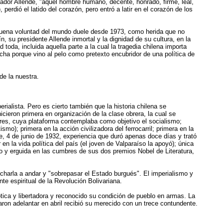
ador Allende, "aquel hombre humano, decente, honrado, firme, leal,
rdió el latido del corazón, pero entró a latir en el corazón de los
 buena voluntad del mundo duele desde 1973, como herida que no
 su presidente Allende inmortal y la dignidad de su cultura, en la
da, incluida aquella parte a la cual la tragedia chilena importa
ha porque vino al pelo como pretexto encubridor de una política de
de la nuestra.
ialista. Pero es cierto también que la historia chilena se
icieron primera en organización de la clase obrera, la cual se
dores, cuya plataforma contemplaba como objetivo el socialismo;
smo); primera en la acción civilizadora del ferrocarril; primera en la
, 4 de junio de 1932, experiencia que duró apenas doce días y trató
en la vida política del país (el joven de Valparaíso la apoyó); única
o y erguida en las cumbres de sus dos premios Nobel de Literatura,
echarla a andar y "sobrepasar el Estado burgués". El imperialismo y
te espiritual de la Revolución Bolivariana.
ótica y libertadora y reconocido su condición de pueblo en armas. La
aron adelantar en abril recibió su merecido con un trece contundente.