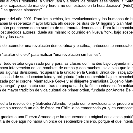
do al gran Presidente, a Víctor Jara y a todos los demás asesinados. Y Salv
smo, capacidad de mando y heroísmo demostrado en la hora decisiva" (Fidel), pe
a "las grandes alamedas".
partir del año 2001. Para los pueblos, los revolucionarios y los humanos de
aban la esperanza mayor labrada allí desde los días de O'Higgins y San Martín,
es aún permanece como sombra de su timorata democracia. Para la humanidad to
oscurecidos autores, duele así mismo lo ocurrido en Nueva York, bajo sospec
ler y los nazis.
nto de acometer una revolución democrática y pacífica, antecedente inmediato 
asaltar el cielo" para realizar "una revolución sin fusiles".
r, todo estaba organizado por y para las clases dominantes bajo coyunda imper
on poca intervención de los hombres de armas y con muchas iniciativas que la h
tras algunas divisiones, recuperaría la unidad en la Central Única de Trabaja
calidad de su educación laica y obligatoria (todo eso perdido bajo el pinocheti
zada por el coronel Marmaduke Grove y el dirigente gremialista Eugenio Matte
abrigo", y que había sido, tras su propia caída, la última intervención militar 
de mayor tradición de vida cultural de primer orden, fundada por Andrés Bell
día la revolución, y Salvador Allende, forjado como revolucionario, procuró 
su ejemplo renacerá un día de éstos en Chile -o ha comenzado ya- y es componen
o, gracias a una Fuerza Armada que ha recuperado su original conciencia patri
antía de que aquí no habrá un once de septiembre chileno, porque el que intent