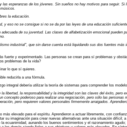
y las esperanzas de los jóvenes. Sin sueños no hay motivos para seguir. Si l
s músicos.
mbres la educación.
d, y eso no se consigue si no se da por las leyes de una educación suficient
n adecuada de su juventud. Las clases de alfabetización emocional pueden pa
no.
ismo industrial", que sin darse cuenta está liquidando sus dos fuentes más i
más fuerte y experimentado. Las personas se crean para sí problemas y obstá
os problemas de la vida?
nar lo que sí quieres.
ble reducirla a una fórmula.
azgo integral debería utilizar la teoría de sistemas para comprender los model
la libertad, la responsabilidad y la integridad son las claves del éxito, pero e
 un concepto poderoso para realizar una negociación, pero sólo las personas 
ración, pero requieren valores personales firmemente arraigados. Aprendier
 más elevado para el espíritu. Aprendieron a actuar libremente, con confianza 
ar su imaginación para crear nuevas alternativas ante una situación difícil; 
o la ecuanimidad, aunando los buenos sentimientos y el razonamiento agudo;
 a los demás siendo fieles a sus objetivos y valores más elevados. En síntesi