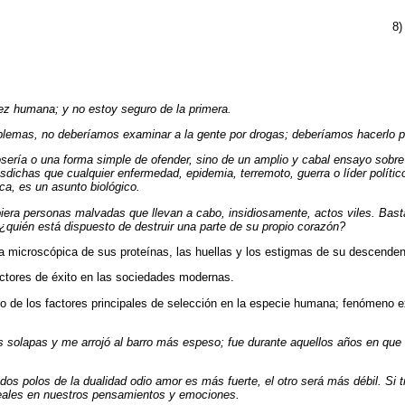
8
dez humana; y no estoy seguro de la primera.
lemas, no deberíamos examinar a la gente por drogas; deberíamos hacerlo por 
osería o una forma simple de ofender, sino de un amplio y cabal ensayo sobre 
dichas que cualquier enfermedad, epidemia, terremoto, guerra o líder políti
ca, es un asunto biológico.
iera personas malvadas que llevan a cabo, insidiosamente, actos viles. Basta
¿quién está dispuesto de destruir una parte de su propio corazón?
tura microscópica de sus proteínas, las huellas y los estigmas de su descenden
factores de éxito en las sociedades modernas.
 uno de los factores principales de selección en la especie humana; fenómeno
solapas y me arrojó al barro más espeso; fue durante aquellos años en que la
os polos de la dualidad odio amor es más fuerte, el otro será más débil. Si t
reales en nuestros pensamientos y emociones.