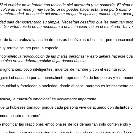
i el curtidor no la frotara con tanino la piel apestaría y se pudriería. El alma 
volverás hermoso y muy fuerte. Si no puedes hacer esta tarea por ti mismo, n
 y enfermedad, la esencia del instante en que te apalean, cuando oigas decir
dad para demostrar todo su temple. Necesitan desafíos que les permitan pro
Su virtud reside en su respuesta a una situación, no en el resultado. Tal vez
 de la naturaleza la acción de fuerzas benévolas u hostiles, pero nunca indi
y terrible peligro para la especie.
 completo la reproducción de las malas personas; y esto deberá hacerse cua
mentales se les debería prohibir dejar descendencia.
s ignorantes, poco inteligentes, muertos de hambre y con el espíritu roto.
uinidad causado por la sobresaliente reproducción de los pobres y los menos
omunidad y fortalecer la sociedad; donde el papel materno es infinitamente c
 pericia, la maestría emocional es doblemente importante.
e tú hubieses tomado, porque cada persona vive de acuerdo con distintos va
icimos nosotros mismos".
e modificar las reacciones emocionales de los demás tan sólo conteniendo y
un ser humano maduro y saludable, quien ha logrado un pleno desarrollo de s