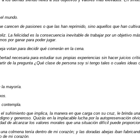
 el mundo.
ue carecen de pasiones o que las han reprimido, sino aquellos que han cultiv
eliz. La felicidad es la consecuencia inevitable de trabajar por un objetivo m
amos por ganar para poder jugar
.
veja votan para decidir qué comerán en la cena.
ibertad necesaria para estudiar sus propias experiencias sin hacer juicios cr
artir de la pregunta ¿Qué clase de persona soy si tengo tales o cuales ideas 
e la mayoría.
mos.
s contempla.
 sufrimiento que implica, la manera en que carga con su cruz, le brinda una 
, digno y generoso. Quizás en la implacable lucha por la autopreservación olv
nidad de alcanzar los valores morales que una situación difícil puede proporcio
una colmena tenía dentro de mi corazón; y las doradas abejas iban fabricando
ro de mi corazón.