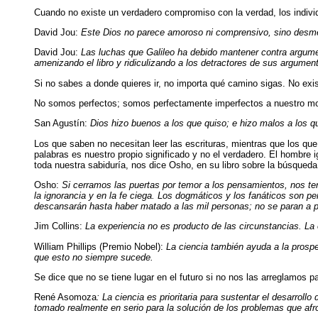
Cuando no existe un verdadero compromiso con la verdad, los indivi
David Jou:
Este Dios no parece amoroso ni comprensivo, sino desme
David Jou:
Las luchas que Galileo ha debido mantener contra argume
amenizando el libro y ridiculizando a los detractores de sus argument
Si no sabes a donde quieres ir, no importa qué camino sigas. No exi
No somos perfectos; somos perfectamente imperfectos a nuestro m
San Agustín:
Dios hizo buenos a los que quiso; e hizo malos a los qu
Los que saben no necesitan leer las escrituras, mientras que los qu
palabras es nuestro propio significado y no el verdadero. El hombre i
toda nuestra sabiduría, nos dice Osho, en su libro sobre la búsqueda
Osho:
Si cerramos las puertas por temor a los pensamientos, nos te
la ignorancia y en la fe ciega. Los dogmáticos y los fanáticos son p
descansarán hasta haber matado a las mil personas; no se paran a p
Jim Collins:
La experiencia no es producto de las circunstancias. La
William Phillips (Premio Nobel):
La ciencia también ayuda a la prospe
que esto no siempre sucede.
Se dice que no se tiene lugar en el futuro si no nos las arreglamos par
René Asomoza
: La ciencia es prioritaria para sustentar el desarroll
tomado realmente en serio para la solución de los problemas que afro