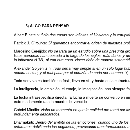
3
)
ALGO PARA PENSAR
Albert Einstein:
Sólo dos cosas son infinitas el Universo y la estupi
Patrick J. O´rourke:
Si queremos encontrar el origen de nuestros prob
Marcelino Cereijido:
No se trata de un estudio sobre una presunta gr
Esas personas han causado a lo largo de los siglos, más daños y des
la influenza H1N1, ni con otra cosa. Hacer daño de manera sistemáti
Alexander Solyenitzin:
Todo sería muy simple si en un solo lugar hub
separa el bien, y el mal pasa por el corazón de cada ser humano. Y, 
Todo ser vivo es también un fósil; lleva en sí, y hasta en la estruc
La inteligencia, la ambición, el coraje, la imaginación, son siempre 
La lucha intraespecífica directa, la lucha a muerte se convertió en
extremadamente rara la muerte del vencido.
Gabriel Mindlin:
Hubo un momento en que la realidad me tomó por las 
profundamente descarados.
Dharmakirti:
Dentro del ámbito de las emociones, cuando uno de los d
estaremos debilitando los negativos, provocando transformaciones 