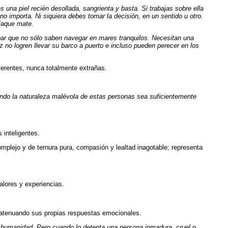
es una piel recién desollada, sangrienta y basta. Si trabajas sobre ella
o importa. Ni siquiera debes tomar la decisión, en un sentido u otro.
 jaque mate.
bar que no sólo saben navegar en mares tranquilos. Necesitan una
 no logren llevar su barco a puerto e incluso pueden perecer en los
ferentes, nunca totalmente extrañas.
ndo la naturaleza malévola de estas personas sea suficientemente
 inteligentes.
omplejo y de ternura pura, compasión y lealtad inagotable; representa
lores y experiencias.
 atenuando sus propias respuestas emocionales.
u humanidad. Pero cuando lo detenta una persona inmadura, cruel o