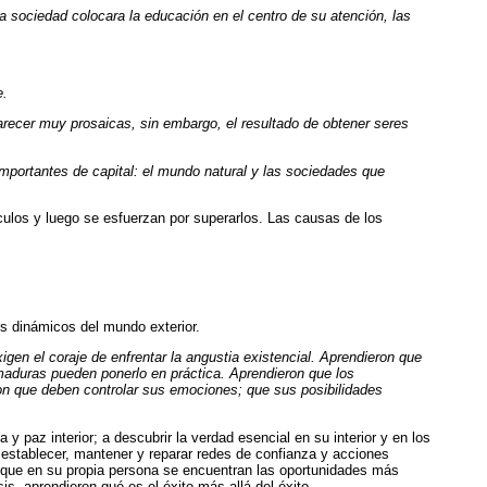
a sociedad colocara la educación en el centro de su atención, las
e.
recer muy prosaicas, sin embargo, el resultado de obtener seres
mportantes de capital: el mundo natural y las sociedades que
culos y luego se esfuerzan por superarlos. Las causas de los
os dinámicos del mundo exterior.
xigen el coraje de enfrentar la angustia existencial. Aprendieron que
maduras pueden ponerlo en práctica. Aprendieron que los
on que deben controlar sus emociones; que sus posibilidades
y paz interior; a descubrir la verdad esencial en su interior y en los
a establecer, mantener y reparar redes de confianza y acciones
 que en su propia persona se encuentran las oportunidades más
s, aprendieron qué es el éxito más allá del éxito.