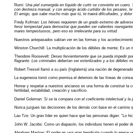
Rumi:
Una piel sumergida en líquido de curtir se convierte en cuero. S
con destreza manual, y con amargo ácido curtidor de los pesares, te 
El amigo, que sabe mucho más que tú, te traerá dificultades, y dolor
Fredy Kofman:
Los héroes requieren de un grado extremo de adversi
feroz tempestad para demostrar que pueden ser valientes navegantes. 
mares tempestuosos, pero eso es irrelevante para su virtud.
Nuestros antepasados sabían ver en las formas y los acontecimientos
Winston Churchill: La multiplicación de los débiles de mente; Es un mu
Theodore Roosevelt:
Deseo fervientemente que se pueda impedir por
flagrante. Los criminales deberían ser esterilizados y a los débiles 
Robert Tressel llamó a su país (Inglaterra) una nación de degenerado
La eugenesia tomó como premisa el deterioro de las líneas de consag
Honrar y respetar a nuestros ancianos es una forma de construir la c
fertilidad, estabilidad, creación y sacrificio.
Daniel Goleman:
Si se la compara con el coeficiente intelectual y la
Nunca juzgues las decisiones de los demás con base en el camino qu
Lao Tze: Un gran líder es quien hace que las personas digan: "Lo h
John W. Jacobs: Como un diapasón, los individuos tienen el poder d
Abraham Maslow:
El poder es una gran bendición cuando lo ejerce 