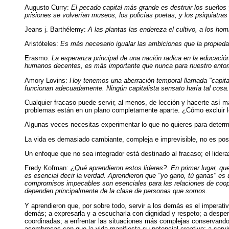
Augusto Curry:
El pecado capital más grande es destruir los sueños 
prisiones se volverían museos, los policías poetas, y los psiquiatra
Jeans j. Barthélemy:
A las plantas las endereza el cultivo, a los ho
Aristóteles:
Es más necesario igualar las ambiciones que la propieda
Erasmo:
La esperanza principal de una nación radica en la educació
humanos decentes, es más importante que nunca para nuestro entor
Amory Lovins:
Hoy tenemos una aberración temporal llamada "capital
funcionan adecuadamente. Ningún capitalista sensato haría tal cosa.
Cualquier fracaso puede servir, al menos, de lección y hacerte así 
problemas están en un plano completamente aparte. ¿Cómo excluir l
Algunas veces necesitas experimentar lo que no quieres para determi
La vida es demasiado cambiante, compleja e imprevisible, no es posi
Un enfoque que no sea integrador está destinado al fracaso; el lider
Fredy Kofman:
¿Qué aprendieron estos lideres?. En primer lugar, que 
es esencial decir la verdad. Aprendieron que "yo gano, tú ganas" es
compromisos impecables son esenciales para las relaciones de coope
dependen principalmente de la clase de personas que somos.
Y aprendieron que, por sobre todo, servir a los demás es el imperativo
demás; a expresarla y a escucharla con dignidad y respeto; a despert
coordinadas; a enfrentar las situaciones más complejas conservand
asombrosas con que la vida manifiesta su potencial creativo; a servir