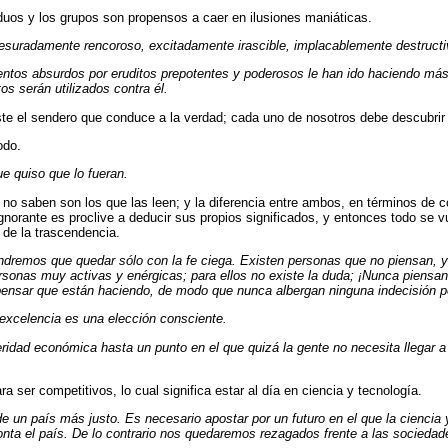
duos y los grupos son propensos a caer en ilusiones maniáticas.
suradamente rencoroso, excitadamente irascible, implacablemente destruct
ntos absurdos por eruditos prepotentes y poderosos le han ido haciendo más
os serán utilizados contra él.
ste el sendero que conduce a la verdad; cada uno de nosotros debe descubrir
odo.
e quiso que lo fueran.
e no saben son los que las leen; y la diferencia entre ambos, en términos de
gnorante es proclive a deducir sus propios significados, y entonces todo se v
 de la trascendencia.
ndremos que quedar sólo con la fe ciega. Existen personas que no piensan, y
ersonas muy activas y enérgicas; para ellos no existe la duda; ¡Nunca piensan
ensar que están haciendo, de modo que nunca albergan ninguna indecisión po
 excelencia es una elección consciente.
ridad económica hasta un punto en el que quizá la gente no necesita llegar a 
a ser competitivos, lo cual significa estar al día en ciencia y tecnología.
o de un país más justo. Es necesario apostar por un futuro en el que la ciencia
nta el país. De lo contrario nos quedaremos rezagados frente a las sociedade