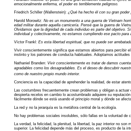
emocionalmente enferma, el poder es terriblemente peligroso.
Friedrich Schiller (Wallenstein):
¿Qué ha hecho él con su gran poder p
Harold Morowitz:
No es un monumento a una guerra de Vietnam horrib
edad militar durante aquella carnicería. Pensé que la guerra de Viet
Olvidamos que la dignidad de cada individuo es parte del objetivo.
individual y colectivamente, no estamos cumpliendo ese pacto para ase
Víctor Frankl:
Es esta libertad espiritual, que no puede ser arrebatad
Vivir conscientemente significa que estamos abiertos para percibir e
instinto y los patrones de conducta habituales. Adoptamos actitude
Nathaniel Branden:
Vivir conscientemente es tratar de darnos cuenta 
agradables como los desagradables. Es el deseo de descubrir nuestro
como de nuestro propio mundo interior.
Conciencia es la capacidad de aprehender la realidad, de estar aten
Las costumbres frecuentemente crean problemas y obligan a actuar de
despierta recelos en cambio lo acostumbrado adquiere su reputación
fácilmente dónde se está usando el principio moral y dónde se afect
La red y no la jerarquía es la metáfora central de la ecología.
No hay problemas sociales insolubles, sólo fallas en la voluntad de 
La verdad, la felicidad, la plenitud, la libertad, la paz interior no s
superior. La felicidad depende más del proceso, es producto de la in