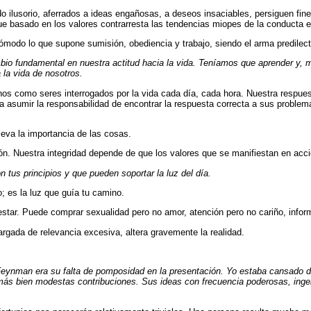
ndo ilusorio, aferrados a ideas engañosas, a deseos insaciables, persiguen f
oque basado en los valores contrarresta las tendencias miopes de la conducta 
ómodo lo que supone sumisión, obediencia y trabajo, siendo el arma predilec
io fundamental en nuestra actitud hacia la vida. Teníamos que aprender y,
la vida de nosotros.
nos como seres interrogados por la vida cada día, cada hora. Nuestra respues
ca asumir la responsabilidad de encontrar la respuesta correcta a sus proble
leva la importancia de las cosas.
ón. Nuestra integridad depende de que los valores que se manifiestan en acc
 tus principios y que pueden soportar la luz del día.
o; es la luz que guía tu camino.
estar. Puede comprar sexualidad pero no amor, atención pero no cariño, infor
rgada de relevancia excesiva, altera gravemente la realidad.
Feynman era su falta de pomposidad en la presentación. Yo estaba cansado de
ás bien modestas contribuciones. Sus ideas con frecuencia poderosas, ingen