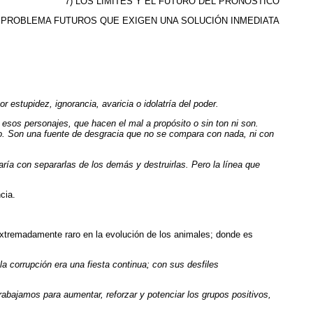
7) LOS LÍMITES Y EL FUTURO DEL PRONÓSTICO
) PROBLEMA FUTUROS QUE EXIGEN UNA SOLUCIÓN INMEDIATA
estupidez, ignorancia, avaricia o idolatría del poder.
esos personajes, que hacen el mal a propósito o sin ton ni son.
co. Son una fuente de desgracia que no se compara con nada, ni con
ría con separarlas de los demás y destruirlas. Pero la línea que
cia.
 extremadamente raro en la evolución de los animales; donde es
 corrupción era una fiesta continua; con sus desfiles
rabajamos para aumentar, reforzar y potenciar los grupos positivos,