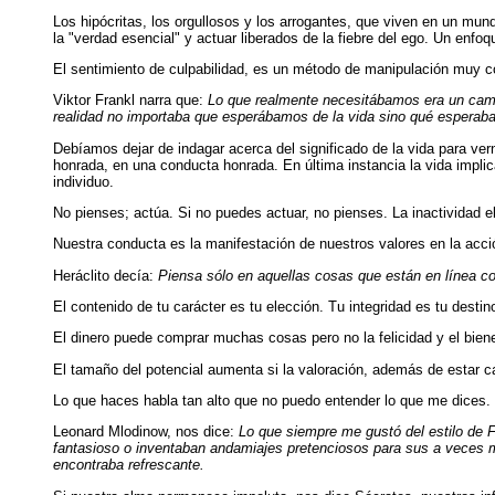
Los hipócritas, los orgullosos y los arrogantes, que viven en un mu
la "verdad esencial" y actuar liberados de la fiebre del ego. Un enf
El sentimiento de culpabilidad, es un método de manipulación muy c
Viktor Frankl narra que:
Lo que realmente necesitábamos era un camb
realidad no importaba que esperábamos de la vida sino qué esperaba 
Debíamos dejar de indagar acerca del significado de la vida para ver
honrada, en una conducta honrada. En última instancia la vida impli
individuo.
No pienses; actúa. Si no puedes actuar, no pienses. La inactividad e
Nuestra conducta es la manifestación de nuestros valores en la acci
Heráclito decía:
Piensa sólo en aquellas cosas que están en línea con
El contenido de tu carácter es tu elección. Tu integridad es tu destin
El dinero puede comprar muchas cosas pero no la felicidad y el bien
El tamaño del potencial aumenta si la valoración, además de estar ca
Lo que haces habla tan alto que no puedo entender lo que me dices.
Leonard Mlodinow, nos dice:
Lo que siempre me gustó del estilo de 
fantasioso o inventaban andamiajes pretenciosos para sus a veces m
encontraba refrescante.