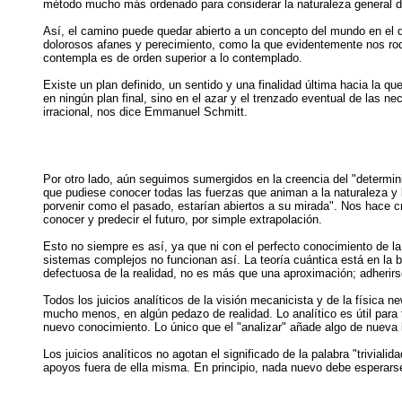
método mucho más ordenado para considerar la naturaleza general de
Así, el camino puede quedar abierto a un concepto del mundo en el q
dolorosos afanes y perecimiento, como la que evidentemente nos rod
contempla es de orden superior a lo contemplado.
Existe un plan definido, un sentido y una finalidad última hacia la qu
en ningún plan final, sino en el azar y el trenzado eventual de las 
irracional, nos dice Emmanuel Schmitt.
Por otro lado, aún seguimos sumergidos en la creencia del "determini
que pudiese conocer todas las fuerzas que animan a la naturaleza y l
porvenir como el pasado, estarían abiertos a su mirada". Nos hace c
conocer y predecir el futuro, por simple extrapolación.
Esto no siempre es así, ya que ni con el perfecto conocimiento de la
sistemas complejos no funcionan así. La teoría cuántica está en la 
defectuosa de la realidad, no es más que una aproximación; adherirs
Todos los juicios analíticos de la visión mecanicista y de la física 
mucho menos, en algún pedazo de realidad. Lo analítico es útil para t
nuevo conocimiento. Lo único que el "analizar" añade algo de nueva lu
Los juicios analíticos no agotan el significado de la palabra "trivial
apoyos fuera de ella misma. En principio, nada nuevo debe esperarse