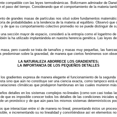
mente compatible con las leyes termodinámicas. Boltzmann admirador de Dar
n el paso del tiempo. Considerando que el comportamiento de la materia tamb
ento de grandes masas de partículas nos situó sobre fundamentos matemátic
ría de probabilidades a la tendencia de la materia al equilibrio. Observó que 
 y de que su comportamiento colectivo promedio no se puede distinguir de su
a sección mayor de espacio, consideró a la entropía como el logaritmo de la
bién la ha utilizado implantándola en nuestra herencia genética. Las leyes de 
n masa, pero cuando se trata de tamaños y masas muy pequeñas, las fuerzas 
 predominan sobre la gravedad, de manera que ciertos fenómenos son observ
LA NATURALEZA ABORRECE LOS GRADIENTES;
LA IMPORTANCIA DE LOS PEQUEÑOS DETALLES
 a los gradientes expresa de manera elegante el funcionamiento de la segunda
ta sino que aún no constituye ser una ciencia exacta, como tampoco está en 
 variaciones climáticas que produjeron hambrunas en las cuales murieron más
ños detalles en los sistemas complejos no-lineales (como son casi todas las
s, de que es imposible conocer todos los detalles de las condiciones iniciales
ble un pronóstico y de que aún para los mismos sistemas determinísticos po
os que interactúan entre sí de manera no lineal, presentando éstos un proces
sible, e incrementando su no linealidad y convirtiéndose así en elementos no