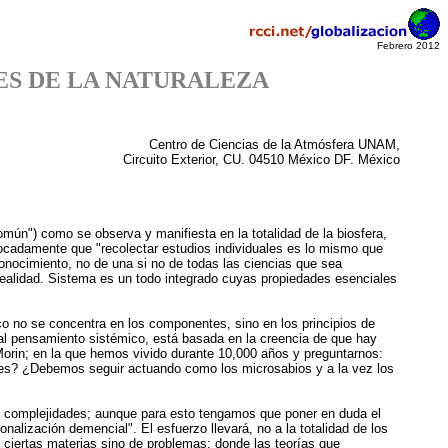
Febrero 2012
ES DE LA NATURALEZA
Centro de Ciencias de la Atmósfera UNAM,
Circuito Exterior, CU. 04510 México DF. México
mún") como se observa y manifiesta en la totalidad de la biosfera,
vocadamente que "recolectar estudios individuales es lo mismo que
 conocimiento, no de una si no de todas las ciencias que sea
 realidad. Sistema es un todo integrado cuyas propiedades esenciales
co no se concentra en los componentes, sino en los principios de
n al pensamiento sistémico, está basada en la creencia de que hay
orin; en la que hemos vivido durante 10,000 años y preguntarnos:
ntes? ¿Debemos seguir actuando como los microsabios y a la vez los
s y complejidades; aunque para esto tengamos que poner en duda el
nalización demencial". El esfuerzo llevará, no a la totalidad de los
ciertas materias sino de problemas; donde las teorías que