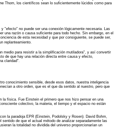
ene Thom, los científicos sean lo suficientemente lúcidos como para
" y "efecto" no puede ser una conexión lógicamente necesaria. Las
aber una razón o causa suficiente para todo hecho. Sin embargo, en el
conciencia de esta necesidad y que por consiguiente, se puede ser,
un replanteamiento.
 medio para resistir a la simplificación mutiladora", y así convertir
o de que hay una relación directa entre causa y efecto,
a claridad".
tro conocimiento sensible, desde esos datos, nuestra inteligencia
tenecían a otro orden, que es el que da sentido al nuestro, pero que
 la física. Fue Einstein el primero que nos hizo pensar en una
onsciente colectivo, la materia, el tiempo y el espacio no están
e con la paradoja EPR (Einstein, Podolsky y Rosen). David Bohm,
l sentido de que el actual método de analizar separadamente las
eran la totalidad no dividida del universo proporcionarían un