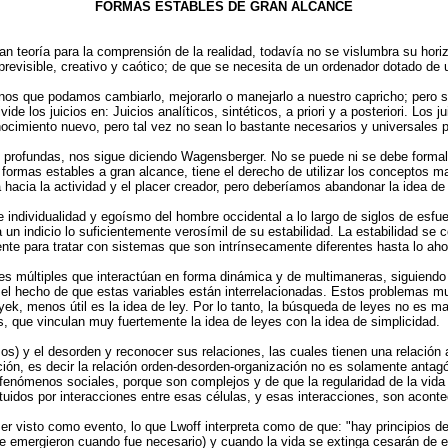
FORMAS ESTABLES DE GRAN ALCANCE
gran teoría para la comprensión de la realidad, todavía no se vislumbra su hor
revisible, creativo y caótico; de que se necesita de un ordenador dotado de u
s que podamos cambiarlo, mejorarlo o manejarlo a nuestro capricho; pero si 
e los juicios en: Juicios analíticos, sintéticos, a priori y a posteriori. Los ju
onocimiento nuevo, pero tal vez no sean lo bastante necesarios y universales 
 profundas, nos sigue diciendo Wagensberger. No se puede ni se debe formali
 formas estables a gran alcance, tiene el derecho de utilizar los conceptos 
hacia la actividad y el placer creador, pero deberíamos abandonar la idea de
e individualidad y egoísmo del hombre occidental a lo largo de siglos de esfue
un indicio lo suficientemente verosímil de su estabilidad. La estabilidad se 
te para tratar con sistemas que son intrínsecamente diferentes hasta lo aho
múltiples que interactúan en forma dinámica y de multimaneras, siguiendo re
el hecho de que estas variables están interrelacionadas. Estos problemas m
k, menos útil es la idea de ley. Por lo tanto, la búsqueda de leyes no es ma
, que vinculan muy fuertemente la idea de leyes con la idea de simplicidad.
mos) y el desorden y reconocer sus relaciones, las cuales tienen una relació
ación, es decir la relación orden-desorden-organización no es solamente ant
fenómenos sociales, porque son complejos y de que la regularidad de la vida 
tuidos por interacciones entre esas células, y esas interacciones, son acont
r visto como evento, lo que Lwoff interpreta como de que: "hay principios de
que emergieron cuando fue necesario) y cuando la vida se extinga cesarán de ex