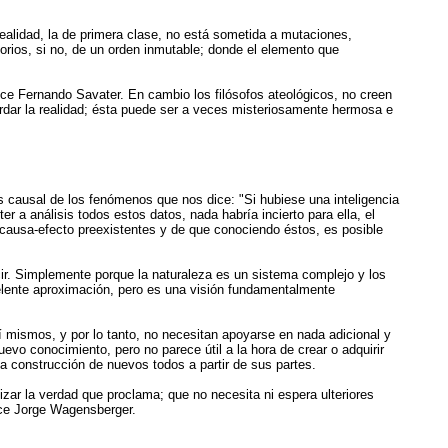
ealidad, la de primera clase, no está sometida a mutaciones,
rios, si no, de un orden inmutable; donde el elemento que
 dice Fernando Savater. En cambio los filósofos ateológicos, no creen
bordar la realidad; ésta puede ser a veces misteriosamente hermosa e
is causal de los fenómenos que nos dice: "Si hubiese una inteligencia
 a análisis todos estos datos, nada habría incierto para ella, el
 causa-efecto preexistentes y de que conociendo éstos, es posible
cir. Simplemente porque la naturaleza es un sistema complejo y los
celente aproximación, pero es una visión fundamentalmente
sí mismos, y por lo tanto, no necesitan apoyarse en nada adicional y
evo conocimiento, pero no parece útil a la hora de crear o adquirir
 la construcción de nuevos todos a partir de sus partes.
ntizar la verdad que proclama; que no necesita ni espera ulteriores
ice Jorge Wagensberger.