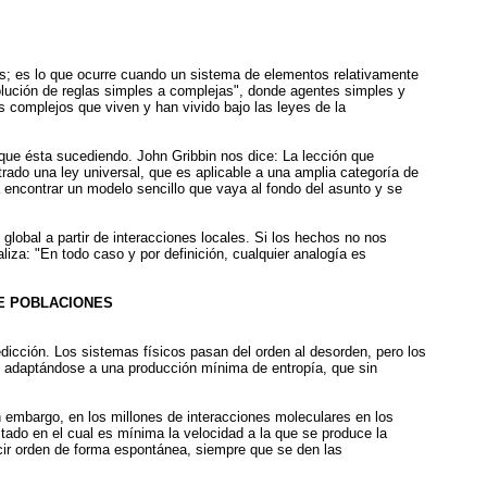
s; es lo que ocurre cuando un sistema de elementos relativamente
olución de reglas simples a complejas", donde agentes simples y
 complejos que viven y han vivido bajo las leyes de la
 que ésta sucediendo. John Gribbin nos dice: La lección que
do una ley universal, que es aplicable a una amplia categoría de
encontrar un modelo sencillo que vaya al fondo del asunto y se
lobal a partir de interacciones locales. Si los hechos no nos
za: "En todo caso y por definición, cualquier analogía es
DE POBLACIONES
cción. Los sistemas físicos pasan del orden al desorden, pero los
, adaptándose a una producción mínima de entropía, que sin
sin embargo, en los millones de interacciones moleculares en los
stado en el cual es mínima la velocidad a la que se produce la
ducir orden de forma espontánea, siempre que se den las