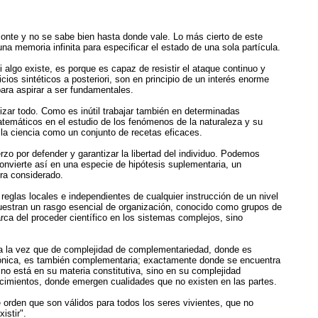
izonte y no se sabe bien hasta donde vale. Lo más cierto de este
na memoria infinita para especificar el estado de una sola partícula.
algo existe, es porque es capaz de resistir el ataque continuo y
icios sintéticos a posteriori, son en principio de un interés enorme
para aspirar a ser fundamentales.
zar todo. Como es inútil trabajar también en determinadas
matemáticos en el estudio de los fenómenos de la naturaleza y su
 la ciencia como un conjunto de recetas eficaces.
rzo por defender y garantizar la libertad del individuo. Podemos
convierte así en una especie de hipótesis suplementaria, un
ra considerado.
glas locales e independientes de cualquier instrucción de un nivel
uestran un rasgo esencial de organización, conocido como grupos de
rca del proceder científico en los sistemas complejos, sino
n a la vez que de complejidad de complementariedad, donde es
agónica, es también complementaria; exactamente donde se encuentra
no está en su materia constitutiva, sino en su complejidad
ecimientos, donde emergen cualidades que no existen en las partes.
 orden que son válidos para todos los seres vivientes, que no
istir".