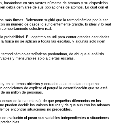
win, basándose en sus vastos números de átomos y su disposición
ién debía derivarse de sus poblaciones de átomos. Lo cual con el
os más firmes. Boltzmann sugirió que la termodinámica podía ser
con un número de casos lo suficientemente grande, lo ideal y lo real
 comportamiento colectivo real.
 probabilidad. El logaritmo es útil para contar grandes cantidades
la física no se aplican a todas las escalas, y algunas sólo rigen
termodinámico-estadísticas predominan, de ahí que el análisis
ables y mensurables sólo a ciertas escalas.
 ley en sistemas abiertos y cerrados a las escalas en que nos
condiciones de explicar el porqué la desertificación que se está
 de un millón de personas.
 cosas de la naturaleza); de que pequeñas diferencias en los
 que pueden decidir los valores futuros y de que aún con los mismos
demos encontrar situaciones no predecibles.
o de evolución al pasar sus variables independientes a situaciones
 predecibles.