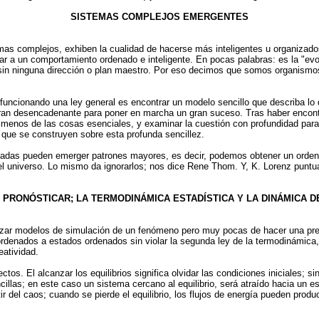
SISTEMAS COMPLEJOS EMERGENTES
as complejos, exhiben la cualidad de hacerse más inteligentes u organizado
ar a un comportamiento ordenado e inteligente. En pocas palabras: es la "ev
 sin ninguna dirección o plan maestro. Por eso decimos que somos organismos
á funcionando una ley general es encontrar un modelo sencillo que describa lo
n desencadenante para poner en marcha un gran suceso. Tras haber encontra
 menos de las cosas esenciales, y examinar la cuestión con profundidad para 
s que se construyen sobre esta profunda sencillez.
inadas pueden emerger patrones mayores, es decir, podemos obtener un orden g
 universo. Lo mismo da ignorarlos; nos dice Rene Thom. Y, K. Lorenz puntuali
 PRONÓSTICAR; LA TERMODINÁMICA ESTADÍSTICA Y LA DINÁMICA 
zar modelos de simulación de un fenómeno pero muy pocas de hacer una predi
ordenados a estados ordenados sin violar la segunda ley de la termodinámica
eatividad.
tos. El alcanzar los equilibrios significa olvidar las condiciones iniciales; 
illas; en este caso un sistema cercano al equilibrio, será atraído hacia un e
ir del caos; cuando se pierde el equilibrio, los flujos de energía pueden pro