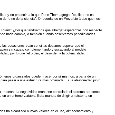
plicar y no predecir, a lo que Rene Thom agrega: "explicar no es
n de fe no de la ciencia". O recordando un Proverbio árabe que nos
e Lorenz: ¿Por qué tendríamos que albergar esperanzas con respecto
cuando nada cambie, o también cuando observemos periodicidades
ue las ecuaciones sean sencillas debamos esperar que el
stación sin causa, complementando y escapando al modelo
ilidad; por lo que "el orden, el desorden y la potencialidad
enómenos organizados pueden nacer por sí mismos, a partir de un
 para pasar a una estructura más ordenada. Es la aleatoriedad junto
nos rodean. La negatividad mantiene controlado el sistema así como
so en un entorno variable. Esta manera de dirigir un sistema en
ríodos ha alcanzado nuevos valores en el uso, almacenamiento y