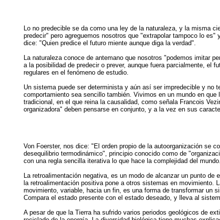
Lo no predecible se da como una ley de la naturaleza, y la misma cien
predecir" pero agreguemos nosotros que "extrapolar tampoco lo es" y
dice: "Quien predice el futuro miente aunque diga la verdad".
La naturaleza conoce de antemano que nosotros "podemos imitar per
a la posibilidad de predecir o prever, aunque fuera parcialmente, 
regulares en el fenómeno de estudio.
Un sistema puede ser determinista y aún así ser impredecible y no 
comportamiento sea sencillo también. Vivimos en un mundo en que l
tradicional, en el que reina la causalidad, como señala Francois Vezina
organizadora" deben pensarse en conjunto, y a la vez en sus caract
Von Foerster, nos dice: "El orden propio de la autoorganización se 
desequilibrio termodinámico", principio conocido como de "organizac
con una regla sencilla iterativa lo que hace la complejidad del mundo
La retroalimentación negativa, es un modo de alcanzar un punto de e
la retroalimentación positiva pone a otros sistemas en movimiento. La
movimiento, variable, hacia un fin, es una forma de transformar un 
Compara el estado presente con el estado deseado, y lleva al sistem
A pesar de que la Tierra ha sufrido varios periodos geológicos de e
reciclado de la energía. La diversidad biológica tiene muchas explic