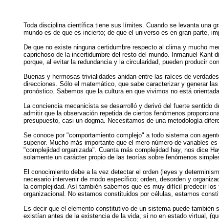
Toda disciplina científica tiene sus límites. Cuando se levanta una 
mundo es de que es incierto; de que el universo es en gran parte, imp
De que no existe ninguna certidumbre respecto al clima y mucho meno
caprichoso de la incertidumbre del resto del mundo. Inmanuel Kant divid
porque, al evitar la redundancia y la circularidad, pueden producir c
Buenas y hermosas trivialidades anidan entre las raíces de verdades
direcciones. Sólo el matemático, que sabe caracterizar y generar las
pronóstico. Sabemos que la cultura en que vivimos no está orientada 
La conciencia mecanicista se desarrolló y derivó del fuerte sentido d
admitir que la observación repetida de ciertos fenómenos proporciona 
presupuesto, casi un dogma. Necesitamos de una metodología diferen
Se conoce por "comportamiento complejo" a todo sistema con agentes 
superior. Mucho más importante que el mero número de variables es 
"complejidad organizada". Cuanta más complejidad hay, nos dice Haye
solamente un carácter propio de las teorías sobre fenómenos simples
El conocimiento debe a la vez detectar el orden (leyes y determinis
necesario intervenir de modo específico; orden, desorden y organiz
la complejidad. Así también sabemos que es muy difícil predecir los 
organizacional. No estamos constituidos por células, estamos consti
Es decir que el elemento constitutivo de un sistema puede también se
existían antes de la existencia de la vida, si no en estado virtual, (