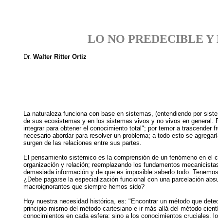
LO NO PREDECIBLE Y
Dr.
Walter Ritter Ortiz
La naturaleza funciona con base en sistemas, (entendiendo por siste
de sus ecosistemas y en los sistemas vivos y no vivos en general. P
integrar para obtener el conocimiento total"; por temor a trascender 
necesario abordar para resolver un problema; a todo esto se agregar
surgen de las relaciones entre sus partes.
El pensamiento sistémico es la comprensión de un fenómeno en el con
organización y relación; reemplazando los fundamentos mecanicistas 
demasiada información y de que es imposible saberlo todo. Tenemos 
¿Debe pagarse la especialización funcional con una parcelación abs
macroignorantes que siempre hemos sido?
Hoy nuestra necesidad histórica, es: "Encontrar un método que detec
principio mismo del método cartesiano e ir más allá del método cientí
conocimientos en cada esfera; sino a los conocimientos cruciales, l