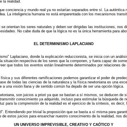
 la realidad.
ue conciencia y mundo real ya no estarían separados entre sí. La auténtica r
ea. La inteligencia humana no está emparentada con los mecanismos transito
e se orientan los seres naturales y deben ser dirigidas las instituciones, nos
necesidades. No cabe duda de que la lógica no es la única herramienta para a
EL DETERMINISMO LAPLACIANO
smo" Laplaciano, donde la explicación reduccionista, se inicia con un anális
a situación respectiva de los seres que la componen, y fuera capaz de someter
reer que todos los eventos están linealmente determinados por relaciones de
 física y sus diferentes ramificaciones podemos garantizar el poder de prede
base de todas las ciencias de la naturaleza y la física newtoniana es una ex
e a una visión llana y de sentido común ha dejado de ser una opción lógica.
newtoniana, son juicios a priori ya que se bastan a sí mismos, se deducen de 
ransmitir conocimiento ya adquirido, incluso para estimular la búsqueda de nu
z para la comprensión de la realidad es el ejercicio de la síntesis, es decir,
idad". Entendiendo por trivial la proposición que se basta a sí misma para gara
 de estos juicios para ensanchar nuestro conocimiento de la realidad, nos d
UN UNIVERSO IMPREVISIBLE, CREATIVO Y CAÓTICO Y