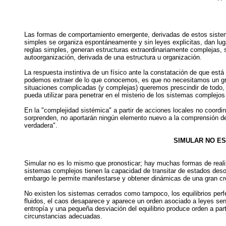
Las formas de comportamiento emergente, derivadas de estos sistem
simples se organiza espontáneamente y sin leyes explicitas, dan lug
reglas simples, generan estructuras extraordinariamente complejas,
autoorganización, derivada de una estructura u organización.
La respuesta instintiva de un físico ante la constatación de que est
podemos extraer de lo que conocemos, es que no necesitamos un gra
situaciones complicadas (y complejas) queremos prescindir de todo,
pueda utilizar para penetrar en el misterio de los sistemas complejo
En la "complejidad sistémica" a partir de acciones locales no coord
sorprenden, no aportarán ningún elemento nuevo a la comprensión del
verdadera".
SIMULAR NO ES
Simular no es lo mismo que pronosticar; hay muchas formas de reali
sistemas complejos tienen la capacidad de transitar de estados des
embargo le permite manifestarse y obtener dinámicas de una gran cr
No existen los sistemas cerrados como tampoco, los equilibrios perfec
fluidos, el caos desaparece y aparece un orden asociado a leyes senc
entropía y una pequeña desviación del equilibrio produce orden a part
circunstancias adecuadas.