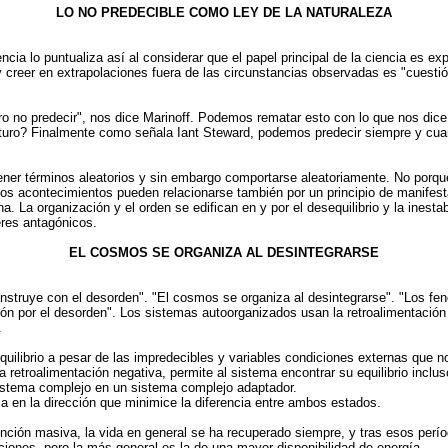
LO NO PREDECIBLE COMO LEY DE LA NATURALEZA
cia lo puntualiza así al considerar que el papel principal de la ciencia es ex
 creer en extrapolaciones fuera de las circunstancias observadas es "cuestió
o no predecir", nos dice Marinoff. Podemos rematar esto con lo que nos dic
el futuro? Finalmente como señala Iant Steward, podemos predecir siempre y 
tener términos aleatorios y sin embargo comportarse aleatoriamente. No porq
os acontecimientos pueden relacionarse también por un principio de manife
. La organización y el orden se edifican en y por el desequilibrio y la inestab
eres antagónicos.
EL COSMOS SE ORGANIZA AL DESINTEGRARSE
construye con el desorden". "El cosmos se organiza al desintegrarse". "Los f
ión por el desorden". Los sistemas autoorganizados usan la retroalimentación
.
quilibrio a pesar de las impredecibles y variables condiciones externas que 
 retroalimentación negativa, permite al sistema encontrar su equilibrio inclu
sistema complejo en un sistema complejo adaptador.
a en la dirección que minimice la diferencia entre ambos estados.
xtinción masiva, la vida en general se ha recuperado siempre, y tras esos pe
aciones, pero la más general es la de una mayor disponibilidad de energía.