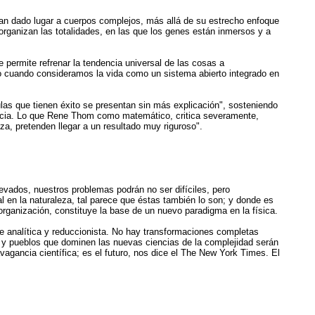
an dado lugar a cuerpos complejos, más allá de su estrecho enfoque
rganizan las totalidades, en las que los genes están inmersos y a
e permite refrenar la tendencia universal de las cosas a
do cuando consideramos la vida como un sistema abierto integrado en
mulas que tienen éxito se presentan sin más explicación", sosteniendo
ficacia. Lo que Rene Thom como matemático, critica severamente,
za, pretenden llegar a un resultado muy riguroso".
evados, nuestros problemas podrán no ser difíciles, pero
l en la naturaleza, tal parece que éstas también lo son; y donde es
oorganización, constituye la base de un nuevo paradigma en la física.
ue analítica y reduccionista. No hay transformaciones completas
s y pueblos que dominen las nuevas ciencias de la complejidad serán
vagancia científica; es el futuro, nos dice el The New York Times. El