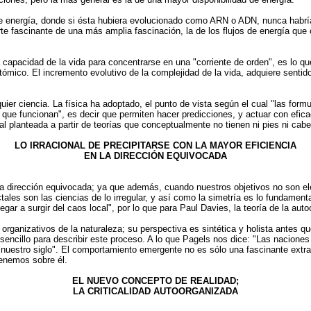
de energía, donde si ésta hubiera evolucionado como ARN o ADN, nunca habrí
fascinante de una más amplia fascinación, la de los flujos de energía que o
 capacidad de la vida para concentrarse en una "corriente de orden", es lo qu
ómico. El incremento evolutivo de la complejidad de la vida, adquiere senti
lquier ciencia. La física ha adoptado, el punto de vista según el cual "las for
tas que funcionan", es decir que permiten hacer predicciones, y actuar con e
l planteada a partir de teorías que conceptualmente no tienen ni pies ni cabe
LO IRRACIONAL DE PRECIPITARSE CON LA MAYOR EFICIENCIA
EN LA DIRECCIÓN EQUIVOCADA
 la dirección equivocada; ya que además, cuando nuestros objetivos no son el
ales son las ciencias de lo irregular, y así como la simetría es lo fundamenta
ar a surgir del caos local", por lo que para Paul Davies, la teoría de la aut
rganizativos de la naturaleza; su perspectiva es sintética y holista antes q
sencillo para describir este proceso. A lo que Pagels nos dice: "Las nacione
e nuestro siglo". El comportamiento emergente no es sólo una fascinante extra
tenemos sobre él.
EL NUEVO CONCEPTO DE REALIDAD;
LA CRITICALIDAD AUTOORGANIZADA