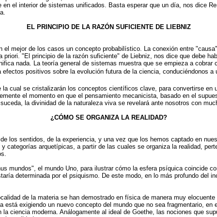
 en el interior de sistemas unificados. Basta esperar que un día, nos dice R
a.
EL PRINCIPIO DE LA RAZÓN SUFICIENTE DE LIEBNIZ
 el mejor de los casos un concepto probabilístico. La conexión entre "causa
priori. "El principio de la razón suficiente" de Liebniz, nos dice que debe h
ignifica nada. La teoría general de sistemas muestra que se empieza a cobrar 
efectos positivos sobre la evolución futura de la ciencia, conduciéndonos a 
a cual se cristalizarán los conceptos científicos clave, para convertirse en un
blemente el momento en que el pensamiento mecanicista, basado en el supuest
ceda, la divinidad de la naturaleza viva se revelará ante nosotros con much
¿CÓMO SE ORGANIZA LA REALIDAD?
de los sentidos, de la experiencia, y una vez que los hemos captado en nues
y categorías arquetípicas, a partir de las cuales se organiza la realidad, per
os.
us mundos", el mundo Uno, para ilustrar cómo la esfera psíquica coincide con
estaría determinada por el psiquismo. De este modo, en lo más profundo del inc
 localidad de la materia se han demostrado en física de manera muy elocuent
ma está exigiendo un nuevo concepto del mundo que no sea fragmentario, en e
 la ciencia moderna. Análogamente al ideal de Goethe, las nociones que supusi