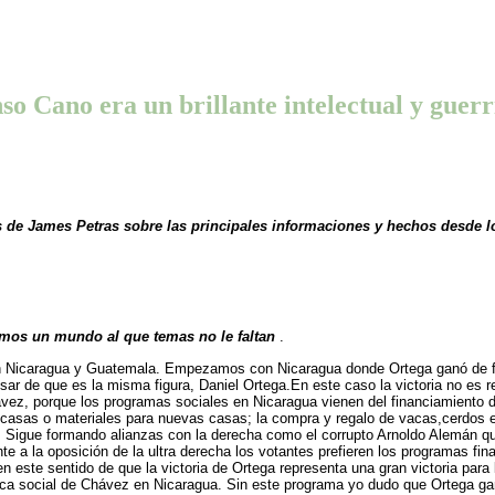
so Cano era un brillante intelectual y guerr
sis de James Petras sobre las principales informaciones y hechos desde
emos un mundo al que temas no le faltan
.
en Nicaragua y Guatemala. Empezamos con Nicaragua donde Ortega ganó de fo
sar de que es la misma figura, Daniel Ortega.En este caso la victoria no es r
 Chávez, porque los programas sociales en Nicaragua vienen del financiamient
 casas o materiales para nuevas casas; la compra y regalo de vacas,cerdos 
l. Sigue formando alianzas con la derecha como el corrupto Arnoldo Alemán 
ente a la oposición de la ultra derecha los votantes prefieren los programas fi
este sentido de que la victoria de Ortega representa una gran victoria para 
ítica social de Chávez en Nicaragua. Sin este programa yo dudo que Ortega g