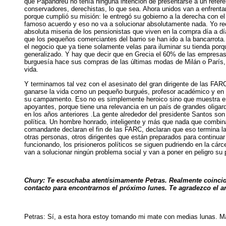
que Papandreu no tenía ninguna intención de presentarse a un referén
conservadores, derechistas, lo que sea. Ahora unidos van a enfrenta
porque cumplió su misión: le entregó su gobierno a la derecha con el
famoso acuerdo y eso no va a solucionar absolutamente nada. Yo rec
absoluta miseria de los pensionistas que viven en la compra día a
que los pequeños comerciantes del barrio se han ido a la bancarrota
el negocio que ya tiene solamente velas para iluminar su tienda porq
generalizado. Y hay que decir que en Grecia el 60% de las empresas 
burguesía hace sus compras de las últimas modas de Milán o París, 
vida.
Y terminamos tal vez con el asesinato del gran dirigente de las FARC
ganarse la vida como un pequeño burgués, profesor académico y en 
su campamento. Eso no es simplemente heroico sino que muestra en t
apoyantes, porque tiene una relevancia en un país de grandes oligar
en los años anteriores .La gente alrededor del presidente Santos so
política. Un hombre honrado, inteligente y más que nada que combi
comandante declaran el fin de las FARC, declaran que eso termina la 
otras personas, otros dirigentes que están preparados para continuar 
funcionando, los prisioneros políticos se siguen pudriendo en la cárc
van a solucionar ningún problema social y van a poner en peligro su 
Chury: Te escuchaba atentísimamente Petras. Realmente coincido
contacto para encontrarnos el próximo lunes. Te agradezco el aná
Petras: Sí, a esta hora estoy tomando mi mate con medias lunas. M