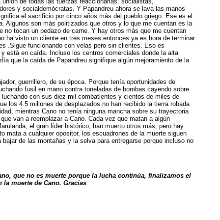
unión de todas las fuerzas reaccionarias: socialistas,
rvadores y socialdemócratas. Y Papandreu ahora se lava las manos
ifica el sacrificio por cinco años más del pueblo griego. Ese es el
. Algunos son más politizados que otros y lo que me cuentan es la
nde no tocan un pedazo de carne. Y hay otros más que me cuentan
no ha visto un cliente en tres meses entonces ya es hora de terminar
ses .Sigue funcionando con velas pero sin clientes. Eso es
y está en caída. Incluso los centros comerciales donde la alta
fía que la caída de Papandreu signifique algún mejoramiento de la
jador, guerrillero, de su época. Porque tenía oportunidades de
 luchando fusil en mano contra toneladas de bombas cayendo sobre
 luchando con sus diez mil combatientes y cientos de miles de
e los 4.5 millones de desplazados no han recibido la tierra robada
lidad, mientras Cano no tenía ninguna mancha sobre su trayectoria
es que van a reemplazar a Cano. Cada vez que matan a algún
rulanda, el gran líder histórico; han muerto otros más, pero hay
ito mata a cualquier opositor, los escuadrones de la muerte siguen
 a bajar de las montañas y la selva para entregarse porque incluso no
no, que no es muerte porque la lucha continúa, finalizamos el
on la muerte de Cano. Gracias