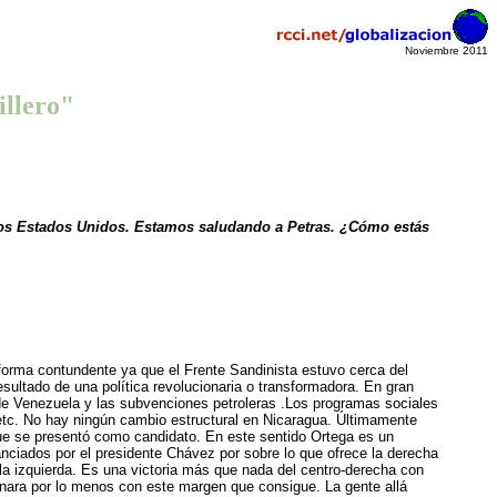
Noviembre 2011
illero"
 los Estados Unidos. Estamos saludando a Petras. ¿Cómo estás
rma contundente ya que el Frente Sandinista estuvo cerca del
esultado de una política revolucionaria o transformadora. En gran
o de Venezuela y las subvenciones petroleras .Los programas sociales
etc. No hay ningún cambio estructural en Nicaragua. Últimamente
que se presentó como candidato. En este sentido Ortega es un
nanciados por el presidente Chávez por sobre lo que ofrece la derecha
la izquierda. Es una victoria más que nada del centro-derecha con
anara por lo menos con este margen que consigue. La gente allá