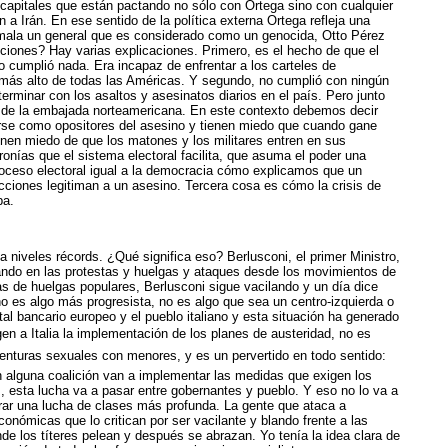
capitales que están pactando no sólo con Ortega sino con cualquier
 a Irán. En ese sentido de la política externa Ortega refleja una
mala un general que es considerado como un genocida, Otto Pérez
ciones? Hay varias explicaciones. Primero, es el hecho de que el
o cumplió nada. Era incapaz de enfrentar a los carteles de
l más alto de todas las Américas. Y segundo, no cumplió con ningún
rminar con los asaltos y asesinatos diarios en el país. Pero junto
ldo de la embajada norteamericana. En este contexto debemos decir
rse como opositores del asesino y tienen miedo que cuando gane
enen miedo de que los matones y los militares entren en sus
onías que el sistema electoral facilita, que asuma el poder una
proceso electoral igual a la democracia cómo explicamos que un
ecciones legitiman a un asesino.
Tercera cosa es cómo la crisis de
pa.
a niveles récords. ¿Qué significa eso? Berlusconi, el primer Ministro,
sando en las protestas y huelgas y ataques desde los movimientos de
 de huelgas populares, Berlusconi sigue vacilando y un día dice
no es algo más progresista, no es algo que sea un centro-izquierda o
tal bancario europeo y el pueblo italiano y esta situación ha generado
en a Italia la implementación de los planes de austeridad, no es
enturas sexuales con menores, y es un pervertido en todo sentido:
n alguna coalición van a implementar las medidas que exigen los
, esta lucha va a pasar entre gobernantes y pueblo. Y eso no lo va a
erar una lucha de clases más profunda. La gente que ataca a
conómicas que lo critican por ser vacilante y blando frente a las
 los títeres pelean y después se abrazan. Yo tenía la idea clara de