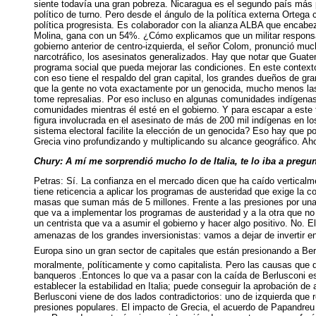
siente todavía una gran pobreza. Nicaragua es el segundo país más p
político de turno. Pero desde el ángulo de la política externa Ortega
política progresista. Es colaborador con la alianza ALBA que encab
Molina, gana con un 54%. ¿Cómo explicamos que un militar responsabl
gobierno anterior de centro-izquierda, el señor Colom, pronunció muc
narcotráfico, los asesinatos generalizados. Hay que notar que Guate
programa social que pueda mejorar las condiciones. En este contexto 
con eso tiene el respaldo del gran capital, los grandes dueños de gr
que la gente no vota exactamente por un genocida, mucho menos la
tome represalias. Por eso incluso en algunas comunidades indígenas 
comunidades mientras él esté en el gobierno. Y para escapar a este t
figura involucrada en el asesinato de más de 200 mil indígenas en l
sistema electoral facilite la elección de un genocida? Eso hay que p
Grecia vino profundizando y multiplicando su alcance geográfico. Ah
Chury: A mí me sorprendió mucho lo de Italia, te lo iba a pregun
Petras: Sí. La confianza en el mercado dicen que ha caído verticalmen
tiene reticencia a aplicar los programas de austeridad que exige la
masas que suman más de 5 millones. Frente a las presiones por una 
que va a implementar los programas de austeridad y a la otra que no 
un centrista que va a asumir el gobierno y hacer algo positivo. No. E
amenazas de los grandes inversionistas: vamos a dejar de invertir en
Europa sino un gran sector de capitales que están presionando a B
moralmente, políticamente y como capitalista. Pero las causas que 
banqueros .Entonces lo que va a pasar con la caída de Berlusconi es
establecer la estabilidad en Italia; puede conseguir la aprobación d
Berlusconi viene de dos lados contradictorios: uno de izquierda que r
presiones populares. El impacto de Grecia, el acuerdo de Papandreu