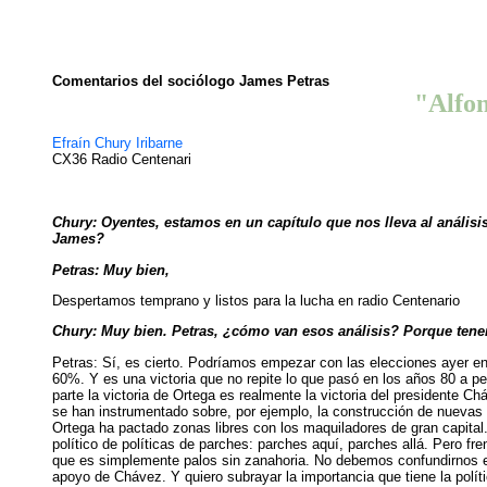
Comentarios del sociólogo James Petras
"Alfon
Efraín Chury Iribarne
CX36 Radio Centenari
Chury: Oyentes, estamos en un capítulo que nos lleva al análi
James?
Petras: Muy bien,
Despertamos temprano y listos para la lucha en radio Centenario
Chury: Muy bien. Petras, ¿cómo van esos análisis? Porque ten
Petras: Sí, es cierto. Podríamos empezar con las elecciones ayer 
60%. Y es una victoria que no repite lo que pasó en los años 80 a pe
parte la victoria de Ortega es realmente la victoria del presidente
se han instrumentado sobre, por ejemplo, la construcción de nuevas
Ortega ha pactado zonas libres con los maquiladores de gran capita
político de políticas de parches: parches aquí, parches allá. Pero fr
que es simplemente palos sin zanahoria. No debemos confundirnos en 
apoyo de Chávez. Y quiero subrayar la importancia que tiene la pol