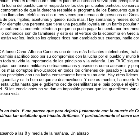
dum. Pero el referéndum sobre el plan de austeridad servía para precipitar la 
r la lucha del pueblo con el respaldo de los dos principales partidos: conse
 compromiso de que la derecha respalde el programa de los Banqueros que sign
ibo llamadas telefónicas dos o tres veces por semana de personas de Grecia
 día de pan, frijoles, aceitunas y queso, nada más. Hay semanas y meses do
.Por ejemplo una persona que tiene una pequeña joyería en un barrio popular 
ue cortaron la corriente eléctrica porque no pudo pagar la cuenta por tres me
o comercios son de familiares y este es el vértice de la economía en Grecia 
están vacíos. Incluso los griegos ricos han cambiado sus cuentas, nadie con
 Alfonso Cano. Alfonso Cano es uno de los más brillantes intelectuales, traba
cambio sacrificó todo por su compromiso con la lucha por el pueblo y murió
oda su vida la importancia de los principios y la valentía. Las FARC siguen
quías, con bases militares norteamericanas y asesinos como asesores y porqu
n los más corruptos involucrados en todos los crímenes del pasado y la actua
naba principios con una lucha consecuente hasta su muerte. Hay otros líder
guerrilla y es la hora de que se desmovilicen. Y eso es mentira, ha muerto Ma
esta lucha hasta que el gobierno decida desmilitarizar el pais porque el ejérc
el. Si las condiciones no se dan es imposible pensar que los guerrilleros van
propia vida.
 en todo. Y me parece que para dejarlo justamente con la muerte de Ca
lisis tan detallado que hiciste. Brillante. Y particularmente el cierre c
ateando a las 8 y media de la mañana. Un abrazo