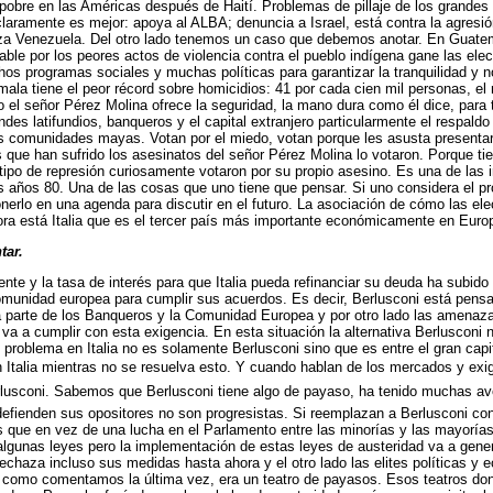
obre en las Américas después de Haití. Problemas de pillaje de los grandes 
 claramente es mejor: apoya al ALBA; denuncia a Israel, está contra la agresión
eza Venezuela.
Del otro lado tenemos un caso que debemos anotar. En Guate
e por los peores actos de violencia contra el pueblo indígena gane las elec
hos programas sociales y muchas políticas para garantizar la tranquilidad y n
mala tiene el peor récord sobre homicidios: 41 por cada cien mil personas, e
el señor Pérez Molina ofrece la seguridad, la mano dura como él dice, para te
andes latifundios, banqueros y el capital extranjero particularmente el respa
s comunidades mayas. Votan por el miedo, votan porque les asusta presenta
que han sufrido los asesinatos del señor Pérez Molina lo votaron. Porque ti
ipo de represión curiosamente votaron por su propio asesino. Es una de las ir
os años 80. Una de las cosas que uno tiene que pensar. Si uno considera el 
onerlo en una agenda para discutir en el futuro. La asociación de cómo las el
ora está Italia que es el tercer país más importante económicamente en Euro
tar.
te y la tasa de interés para que Italia pueda refinanciar su deuda ha subido 
 comunidad europea para cumplir sus acuerdos. Es decir, Berlusconi está pen
parte de los Banqueros y la Comunidad Europea y por otro lado las amenazas
va a cumplir con esta exigencia. En esta situación la alternativa Berlusconi 
l problema en Italia no es solamente Berlusconi sino que es entre el gran capi
 Italia mientras no se resuelva esto. Y cuando hablan de los mercados y exig
erlusconi. Sabemos que Berlusconi tiene algo de payaso, ha tenido muchas av
defienden sus opositores no son progresistas. Si reemplazan a Berlusconi co
 que en vez de una lucha en el Parlamento entre las minorías y las mayorías
e algunas leyes pero la implementación de estas leyes de austeridad va a gen
echaza incluso sus medidas hasta ahora y el otro lado las elites políticas y e
 como comentamos la última vez, era un teatro de payasos. Esos teatros donde