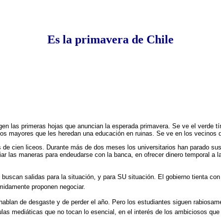
Es la primavera de Chile
 surgen las primeras hojas que anuncian la esperada primavera. Se ve el verde
los mayores que les heredan una educación en ruinas. Se ve en los vecinos q
 cien liceos. Durante más de dos meses los universitarios han parado sus e
iar las maneras para endeudarse con la banca, en ofrecer dinero temporal a l
 buscan salidas para la situación, y para SU situación. El gobierno tienta co
ímidamente proponen negociar.
lan de desgaste y de perder el año. Pero los estudiantes siguen rabiosam
las mediáticas que no tocan lo esencial, en el interés de los ambiciosos que 