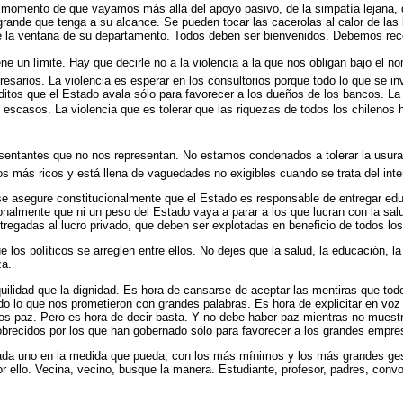
momento de que vayamos más allá del apoyo pasivo, de la simpatía lejana, d
ande que tenga a su alcance. Se pueden tocar las cacerolas al calor de las b
sde la ventana de su departamento. Todos deben ser bienvenidos. Debemos re
e un límite. Hay que decirle no a la violencia a la que nos obligan bajo el n
esarios. La violencia es esperar en los consultorios porque todo lo que se in
éditos que el Estado avala sólo para favorecer a los dueños de los bancos. L
escasos. La violencia que es tolerar que las riquezas de todos los chilenos
esentantes que no nos representan. No estamos condenados a tolerar la usu
 los más ricos y está llena de vaguedades no exigibles cuando se trata del int
 se asegure constitucionalmente que el Estado es responsable de entregar educ
ionalmente que ni un peso del Estado vaya a parar a los que lucran con la sa
regadas al lucro privado, que deben ser explotadas en beneficio de todos los
e los políticos se arreglen entre ellos. No dejes que la salud, la educación, l
za.
ilidad que la dignidad. Es hora de cansarse de aceptar las mentiras que to
do lo que nos prometieron con grandes palabras. Es hora de explicitar en voz
os paz. Pero es hora de decir basta. Y no debe haber paz mientras no muestr
ecidos por los que han gobernado sólo para favorecer a los grandes empres
 cada uno en la medida que pueda, con los más mínimos y los más grandes g
or ello. Vecina, vecino, busque la manera. Estudiante, profesor, padres, con