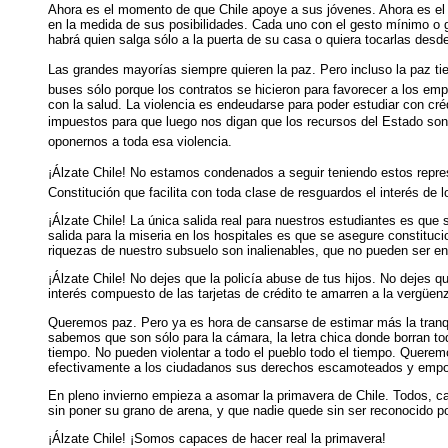
Ahora es el momento de que Chile apoye a sus jóvenes. Ahora es el 
en la medida de sus posibilidades. Cada uno con el gesto mínimo o gr
habrá quien salga sólo a la puerta de su casa o quiera tocarlas de
Las grandes mayorías siempre quieren la paz. Pero incluso la paz tien
buses sólo porque los contratos se hicieron para favorecer a los empr
con la salud. La violencia es endeudarse para poder estudiar con cr
impuestos para que luego nos digan que los recursos del Estado son 
oponernos a toda esa violencia.
¡Álzate Chile! No estamos condenados a seguir teniendo estos repr
Constitución que facilita con toda clase de resguardos el interés de
¡Álzate Chile! La única salida real para nuestros estudiantes es que
salida para la miseria en los hospitales es que se asegure constituc
riquezas de nuestro subsuelo son inalienables, que no pueden ser ent
¡Álzate Chile! No dejes que la policía abuse de tus hijos. No dejes qu
interés compuesto de las tarjetas de crédito te amarren a la vergüen
Queremos paz. Pero ya es hora de cansarse de estimar más la tranqu
sabemos que son sólo para la cámara, la letra chica donde borran to
tiempo. No pueden violentar a todo el pueblo todo el tiempo. Querem
efectivamente a los ciudadanos sus derechos escamoteados y empobr
En pleno invierno empieza a asomar la primavera de Chile. Todos,
sin poner su grano de arena, y que nadie quede sin ser reconocido p
¡Álzate Chile! ¡Somos capaces de hacer real la primavera!