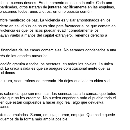
e los buenos deseos. Es el momento de salir a la calle. Cada uno
arricadas, otros tratarán de juntarse pacíficamente en las esquinas,
conocernos todos, unos a otros, en un propósito común.
ombre mentiroso de paz. La violencia es viajar amontonados en los
vierte en salud pública no es sino para favorecer a los que comercian
a violencia es que los ricos puedan evadir cómodamente los
 hayan vuelto a manos del capital extranjero. Tenemos derecho a
ra financiera de las casas comerciales. No estamos condenados a una
erés de las grandes mayorías.
ación gratuita a todos los sectores, en todos los niveles. La única
lud. La única salida es que se asegure constitucionalmente que las
 chilenos.
a cultura, sean trofeos de mercado. No dejes que la letra chica y el
dos sabemos que son mentiras, las sonrisas para la cámara que todos
 alta que no les creemos. No pueden engañar a todo el pueblo todo el
en que están dispuestos a hacer algo real, algo que devuelva
arios.
estos acumulados. Sumar, empujar, sumar, empujar. Que nadie quede
voquemos de la forma más amplia posible.