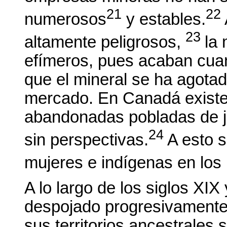
21
22
numerosos
y estables.
23
altamente peligrosos,
la
efímeros, pues acaban cuan
que el mineral se ha agotad
mercado. En Canadá exist
abandonadas pobladas de j
24
sin perspectivas.
A esto s
mujeres e indígenas en los 
A lo largo de los siglos XIX
despojado progresivamente
sus territorios ancestrales 