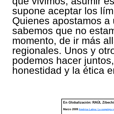
que vivimos, asumir e
supone aceptar los lím
Quienes apostamos a u
sabemos que no estamo
momento, de ir más all
regionales. Unos y ot
podemos hacer juntos, 
honestidad y la ética 
En
Globalización:
RAÚL Zibechi
Marzo 2009
América Latina: La compleja r