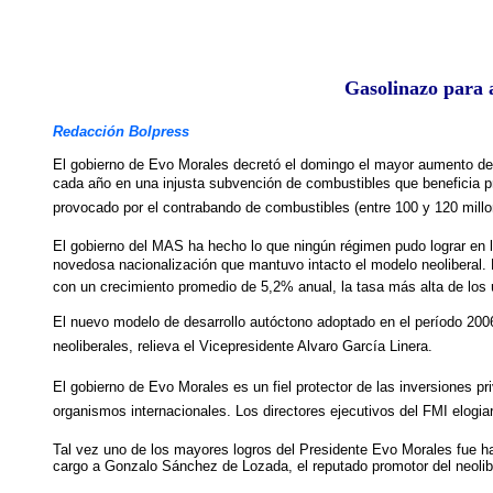
Gasolinazo para a
Redacción Bolpress
El gobierno de Evo Morales decretó el domingo el mayor aumento de p
cada año en una injusta subvención de combustibles que beneficia pr
provocado por el contrabando de combustibles (entre 100 y 120 millon
El gobierno del MAS ha hecho lo que ningún régimen pudo lograr en lo
novedosa nacionalización que mantuvo intacto el modelo neoliberal
con un crecimiento promedio de 5,2% anual, la tasa más alta de los 
El nuevo modelo de desarrollo autóctono adoptado en el período 20
neoliberales, relieva el Vicepresidente Alvaro García Linera.
El gobierno de Evo Morales es un fiel protector de las inversiones pri
organismos internacionales. Los directores ejecutivos del FMI elogiaron
Tal vez uno de los mayores logros del Presidente Evo Morales fue ha
cargo a Gonzalo Sánchez de Lozada, el reputado promotor del neolib