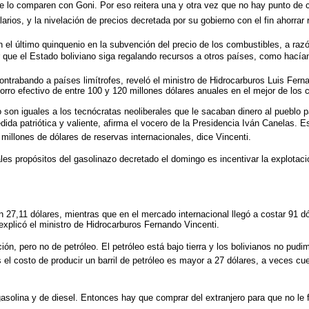
ue lo comparen con Goni. Por eso reitera una y otra vez que no hay punto de c
ios, y la nivelación de precios decretada por su gobierno con el fin ahorrar 
 el último quinquenio en la subvención del precio de los combustibles, a raz
r que el Estado boliviano siga regalando recursos a otros países, como hacían
ontrabando a países limítrofes, reveló el ministro de Hidrocarburos Luis Fernan
orro efectivo de entre 100 y 120 millones dólares anuales en el mejor de los 
 son iguales a los tecnócratas neoliberales que le sacaban dinero al pueblo p
da patriótica y valiente, afirma el vocero de la Presidencia Iván Canelas. 
illones de dólares de reservas internacionales, dice Vincenti.
es propósitos del gasolinazo decretado el domingo es incentivar la explotac
en 27,11 dólares, mientras que en el mercado internacional llegó a costar 91 d
explicó el ministro de Hidrocarburos Fernando Vincenti.
, pero no de petróleo. El petróleo está bajo tierra y los bolivianos no pudi
l costo de producir un barril de petróleo es mayor a 27 dólares, a veces cue
solina y de diesel. Entonces hay que comprar del extranjero para que no le fal