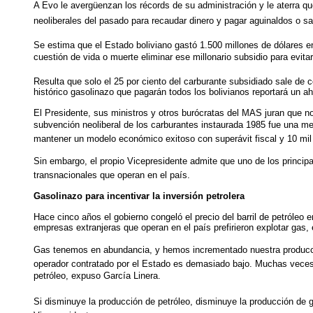
A Evo le avergüenzan los récords de su administración y le aterra q
neoliberales del pasado para recaudar dinero y pagar aguinaldos o salar
Se estima que el Estado boliviano gastó 1.500 millones de dólares en
cuestión de vida o muerte eliminar ese millonario subsidio para evita
Resulta que solo el 25 por ciento del carburante subsidiado sale de c
histórico gasolinazo que pagarán todos los bolivianos reportará un ah
El Presidente, sus ministros y otros burócratas del MAS juran que no
subvención neoliberal de los carburantes instaurada 1985 fue una medi
mantener un modelo económico exitoso con superávit fiscal y 10 mil m
Sin embargo, el propio Vicepresidente admite que uno de los principal
transnacionales que operan en el país.
Gasolinazo para incentivar la inversión petrolera
Hace cinco años el gobierno congeló el precio del barril de petróleo 
empresas extranjeras que operan en el país prefirieron explotar gas, 
Gas tenemos en abundancia, y hemos incrementado nuestra producción
operador contratado por el Estado es demasiado bajo. Muchas veces e
petróleo, expuso García Linera.
Si disminuye la producción de petróleo, disminuye la producción de ga