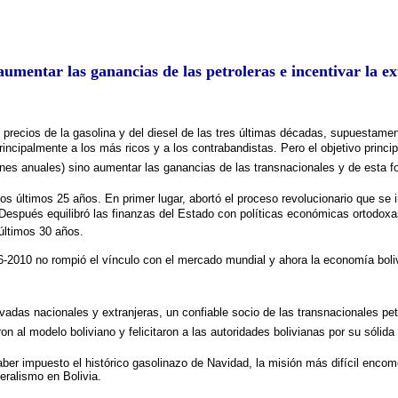
umentar las ganancias de las petroleras e incentivar la e
recios de la gasolina y del diesel de las tres últimas décadas, supuestamen
incipalmente a los más ricos y a los contrabandistas. Pero el objetivo principa
es anuales) sino aumentar las ganancias de las transnacionales y de esta form
s últimos 25 años. En primer lugar, abortó el proceso revolucionario que se i
. Después equilibró las finanzas del Estado con políticas económicas ortodoxa
últimos 30 años.
06-2010 no rompió el vínculo con el mercado mundial y ahora la economía bol
vadas nacionales y extranjeras, un confiable socio de las transnacionales pe
 al modelo boliviano y felicitaron a las autoridades bolivianas por su sóli
ber impuesto el histórico gasolinazo de Navidad, la misión más difícil encom
eralismo en Bolivia.