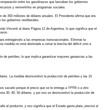
omparación entre los gasolinazos que lanzaban los gobiernos
recursos y reinvertirlos en programas sociales.
ón de 350 millones de dólares anuales. El Presidente afirma que era
 los gobiernos neoliberales.
do Vincenti al diario Página 12 de Argentina, lo que significa que el
casos.
ara entregárselo a las empresas transnacionales. Eliminar la
Esta medida no está destinada a cerrar la brecha del déficit sino a
ión de petróleo, lo que implica garantizar mayores ganancias a las
ólares. La medida desincentivó la producción de petróleo y las 15
mos sacarlo porque el precio que se le entrega a YPFB o a otro
sta 30, 40, 50 dólares; y por eso se desincentivó la producción de
le al productor, y eso significa que el Estado gasta plata, precisó el