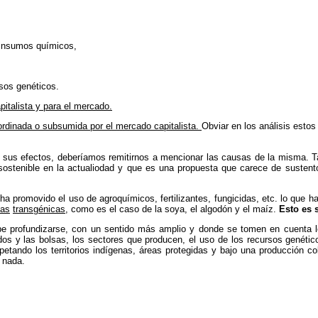
s insumos químicos,
rsos genéticos.
italista y para el mercado.
rdinada o subsumida por el mercado capitalista.
Obviar en los análisis estos
 y sus efectos, deberíamos remitirnos a mencionar las causas de la misma. 
stenible en la actualiodad y que es una propuesta que carece de sustento p
ha promovido el uso de agroquímicos, fertilizantes, fungicidas, etc. lo que 
las
transgénicas
, como es el caso de la soya, el algodón y el maíz.
Esto es 
ebe profundizarse, con un sentido más amplio y donde se tomen en cuent
cados y las bolsas, los sectores que producen, el uso de los recursos genétic
petando los territorios indígenas, áreas protegidas y bajo una producción col
a nada.