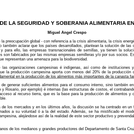
 DE LA SEGURIDAD Y SOBERANIA ALIMENTARIA EN
Miguel Angel Crespo
la preocupación global - con referencia a la crisis alimentaria, la crisis ener
también aclarar que los países desarrollados, plantean la solución de las cr
 para ello, las empresas transnacionales de semillas, ya tienen la soluc
ales son fabricados por las mismas empresas semilleras y/o por sus socios
que representan una amenaza para la biodiversidad.
de las organizaciones campesinas é indígenas, así como de instituciones y
ue la producción campesina aporta con menos del 20% de la producción de a
amental en la producción de los alimentos más importantes de la canasta fam
d de generar suficientes alimentos para el consumo interno, sino también 
y Rosario, por ejemplo) é internas (las estructuras de costos, el contraband
acceso al recurso tierra, que es la base para la producción de alimentos y d
ble.
gicas de los mercados y en los últimos años, la discusión se ha centrado en u
dinados a su voluntad ó a la del estado. Además, se ha mistificado el mod
 campesina, alejándose así de la realidad de este sector productivo y prevend
 manos de los medianos y grandes productores del Departamento de Santa Cruz