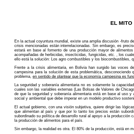
EL MITO
En la actual coyuntura mundial, existe una amplia discusión -fruto de 
crisis mencionadas están interrelacionadas. Sin embargo, es preciso 
estará en base al fomento de una producción mayor de alimentos y
acompañadas de herbicidas, insecticidas, fungicidas, etc. , los cu
ello está la solución: Los agro combustibles y los biocombustibles, 
Frente a la crisis alimentaria, en Bolivia han surgido las voces 
campesina para la solución de esta problemática, desconociendo q
problema,
en sentido de plantear que la economía campesina es fund
La seguridad y soberanía alimentaria no es solamente la capacida
cuales son las variables externas (Las Bolsas de Valores de Chicago 
de que la seguridad y soberanía alimentaria está en base al uso y 
social y ambiental que debe imperar en un modelo productivo sosteni
El actual gobierno, con una visión subjetiva, quiere dirigir las ló
que alimentan al país y que por lo tanto los precios están subor
subordinado su política de desarrollo rural al apoyo a la producción
la producción de alimentos para el país.
Sin embargo, la realidad es otra. El 80% de la producción, está en