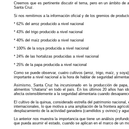
Creemos que es pertinente discutir el tema, pero en un ámbito de 
Santa Cruz.
Si nos remitimos a la información oficial y de los gremios de produc
* 62% del arroz producido a nivel nacional
* 43% del trigo producido a nivel nacional
* 40% del maíz producido a nivel nacional
* 100% de la soya producida a nivel nacional
* 24% de las hortalizas producidas a nivel nacional
* 25% de la papa producida a nivel nacional
Como se puede observar, cuatro cultivos (arroz, trigo, maíz, y soy
importante a nivel nacional a la hora de hablar de seguridad alimentar
Asimismo, Santa Cruz ha incursionado en la producción de papa,
alimentos “chatarra” en todo el país. En los últimos 20 años han 
afecta ostensiblemente a la seguridad alimentaria cuando desaparec
El cultivo de la quinua, considerado estrella del patrimonio naciona
internacionales, lo que motiva a una ampliación de la frontera agríco
desplazamiento de la actividad ganadera (camélidos y ovinos) y agud
Lo anterior nos muestra la importancia que tiene un análisis profun
que pueda asumir el estado, cuando se aplican en el marco de un mo