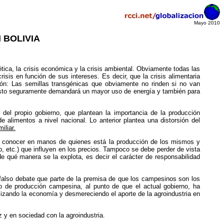
Mayo 2010
 BOLIVIA
gética, la crisis económica y la crisis ambiental. Obviamente todas las
isis en función de sus intereses. Es decir, que la crisis alimentaria
ión: Las semillas transgénicas que obviamente no rinden si no van
. Esto seguramente demandará un mayor uso de energía y también para
 del propio gobierno, que plantean la importancia de la producción
limentos a nivel nacional. Lo anterior plantea una distorsión del
iliar.
en conocer en manos de quienes está la producción de los mismos y
o, etc.) que influyen en los precios. Tampoco se debe perder de vista
e qué manera se la explota, es decir el carácter de responsabilidad
n falso debate que parte de la premisa de que los campesinos son los
o de producción campesina, al punto de que el actual gobierno, ha
alizando la economía y desmereciendo el aporte de la agroindustria en
 y en sociedad con la agroindustria.