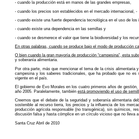
- cuando la producción está en manos de las grandes empresas,
- cuando los precios son establecidos en el mercado internacional, -
- cuando existe una fuerte dependencia tecnológica en el uso de lo
- cuando existe una dependencia en las semillas y
- cuando se desmerece el valor que tiene la biodiversidad y los recu
En otras palabras, cuando se produce bajo el modo de producción cap
O bien cuando la gran mayoría de producción “campesina”, esta subo
y soberanía alimentaria.
Por otra parte, más que mencionar el tema de la crisis alimentaria
campesina y los saberes tradicionales,
que ha probado que no es so
vigente en el país.
El gobierno de Evo Morales en los cuatro primeros años de gestión, 
año 2005. Paralelamente, también
está promoviendo el uso de semil
Creemos que el debate de la seguridad y soberanía alimentaria d
sostenible al recurso tierra, los precios y la influencia de los mer
producción agrícola responsable (no transgénica), sin químicos, res
discusión falsa y hasta cómplice en un círculo vicioso que no lleva 
Santa Cruz Abril de 2010