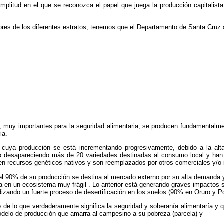
amplitud en el que se reconozca el papel que juega la producción capitalis
tores de los diferentes estratos, tenemos que el Departamento de Santa Cruz a
a), muy importantes para la seguridad alimentaria, se producen fundamentalm
ia.
 cuya producción se está incrementando progresivamente, debido a la alt
ido desapareciendo más de 20 variedades destinadas al consumo local y han
en recursos genéticos nativos y son reemplazados por otros comerciales y/o 
l, el 90% de su producción se destina al mercado externo por su alta demanda
la en un ecosistema muy frágil . Lo anterior está generando graves impactos s
izando un fuerte proceso de desertificación en los suelos (90% en Oruro y P
do de lo que verdaderamente significa la seguridad y soberanía alimentaría y 
delo de producción que amarra al campesino a su pobreza (parcela) y