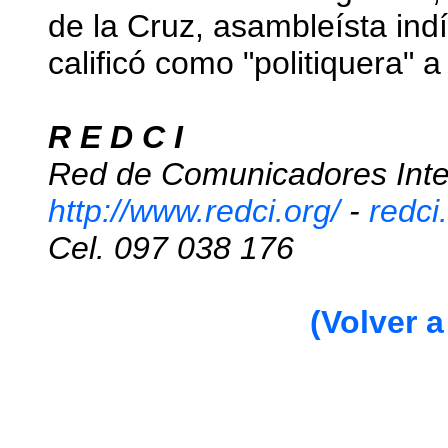
de la Cruz, asambleísta ind
calificó como "politiquera" 
R E D C I
Red de Comunicadores Inter
http://www.redci.org/
-
redc
Cel. 097 038 176
(Volver a