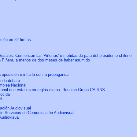
ación en 32 firmas
sales: Comienzan las 'Piñerías' o metidas de pata del presidente chileno
tián Piñera, a menos de dos meses de haber asumido
 oposición e inflarla con la propaganda
undo debate
amblea Nacional
cional que establezca reglas claras. Reunion Grupo CAIRNS
nocida
hi
cación Audiovisual
de Servicios de Comunicación Audiovisual
Audiovisual