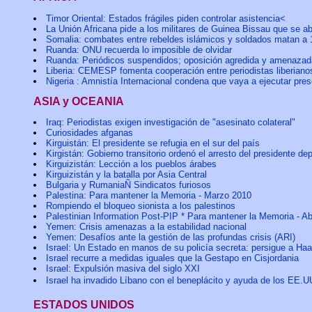
Timor Oriental: Estados frágiles piden controlar asistencia<
La Unión Africana pide a los militares de Guinea Bissau que se ab
Somalia: combates entre rebeldes islámicos y soldados matan a 1
Ruanda: ONU recuerda lo imposible de olvidar
Ruanda: Periódicos suspendidos; oposición agredida y amenazad
Liberia: CEMESP fomenta cooperación entre periodistas liberiano
Nigeria : Amnistía Internacional condena que vaya a ejecutar pres
ASIA y OCEANIA
Iraq: Periodistas exigen investigación de "asesinato colateral"
Curiosidades afganas
Kirguistán: El presidente se refugia en el sur del país
Kirgistán: Gobierno transitorio ordenó el arresto del presidente de
Kirguizistán: Lección a los pueblos árabes
Kirguizistán y la batalla por Asia Central
Bulgaria y RumaniaÑ Sindicatos furiosos
Palestina: Para mantener la Memoria - Marzo 2010
Rompiendo el bloqueo sionista a los palestinos
Palestinian Information Post-PIP * Para mantener la Memoria - Ab
Yemen: Crisis amenazas a la estabilidad nacional
Yemen: Desafíos ante la gestión de las profundas crisis (ARI)
Israel: Un Estado en manos de su policía secreta: persigue a Haa
Israel recurre a medidas iguales que la Gestapo en Cisjordania
Israel: Expulsión masiva del siglo XXI
Israel ha invadido Líbano con el beneplácito y ayuda de los EE.
ESTADOS UNIDOS