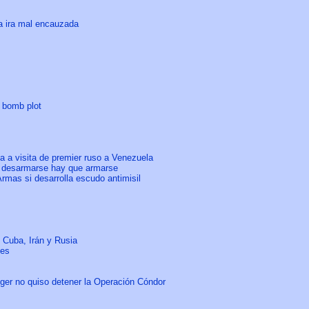
a ira mal encauzada
s bomb plot
a a visita de premier ruso a Venezuela
a desarmarse hay que armarse
mas si desarrolla escudo antimisil
 Cuba, Irán y Rusia
mes
nger no quiso detener la Operación Cóndor