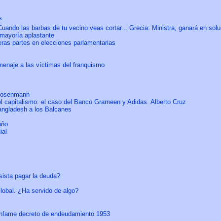
s
ando las barbas de tu vecino veas cortar... Grecia: Ministra, ganará en sol
 mayoría aplastante
eras partes en elecciones parlamentarias
enaje a las víctimas del franquismo
 Rosenmann
el capitalismo: el caso del Banco Grameen y Adidas. Alberto Cruz
Bangladesh a los Balcanes
año
ial
sista pagar la deuda?
lobal. ¿Ha servido de algo?
l infame decreto de endeudamiento 1953