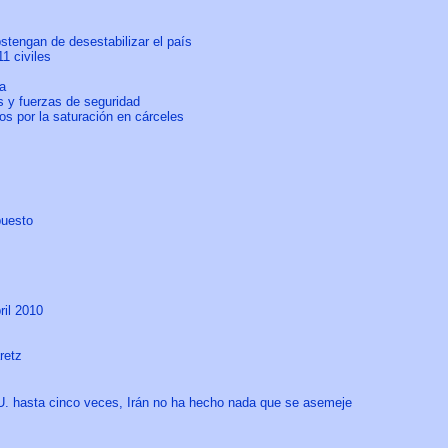
stengan de desestabilizar el país
1 civiles
a
s y fuerzas de seguridad
os por la saturación en cárceles
puesto
ril 2010
retz
UU. hasta cinco veces, Irán no ha hecho nada que se asemeje