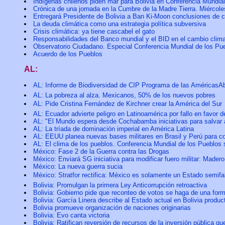
Indígenas chilenos piden mar para Bolivia en Conferencia Mundia
Crónica de una jornada en la Cumbre de la Madre Tierra. Miércole
Entregará Presidente de Bolivia a Ban Ki-Moon conclusiones de c
La deuda climática como una estrategia política subversiva
Crisis climática: ya tiene cascabel el gato
Responsabilidades del Banco mundial y el BID en el cambio clima
Observatorio Ciudadano. Especial Conferencia Mundial de los Pu
Acuerdo de los Pueblos
AL:
AL: Informe de Biodiversidad de CIP Programa de las AméricasAb
AL: La pobreza al alza. Mexicanos, 50% de los nuevos pobres
AL: Pide Cristina Fernández de Kirchner crear la América del Sur
AL: Ecuador advierte peligro en Latinoamérica por fallo en favor 
AL: "El Mundo espera desde Cochabamba iniciativas para salvar a
AL: La tríada de dominación imperial en América Latina
AL: EEUU planea nuevas bases militares en Brasil y Perú para c
AL: El clima de los pueblos. Conferencia Mundial de los Pueblos 
México: Fase 2 de la Guerra contra las Drogas
México: Enviará SG iniciativa para modificar fuero militar: Madero
México: La nueva guerra sucia
México: Stratfor rectifica: México es solamente un Estado semifall
Bolivia: Promulgan la primera Ley Anticorrupción retroactiva
Bolivia: Gobierno pide que reconteo de votos se haga de una for
Bolivia: García Linera describe al Estado actual en Bolivia produ
Bolivia promueve organización de naciones originarias
Bolivia: Evo canta victoria
Bolivia: Ratifican reversión de recursos de la inversión pública q