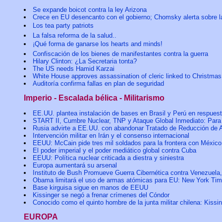
Se expande boicot contra la ley Arizona
Crece en EU desencanto con el gobierno; Chomsky alerta sobre l
Los tea party patriots
La falsa reforma de la salud..
¡Qué forma de ganarse los hearts and minds!
Confiscación de los bienes de manifestantes contra la guerra
Hilary Clinton: ¿La Secretaria tonta?
The US needs Hamid Karzai
White House approves assassination of cleric linked to Christma
Auditoría confirma fallas en plan de seguridad
Imperio - Escalada bélica - Militarismo
EE.UU. plantea instalación de bases en Brasil y Perú en respuest
START II, Cumbre Nuclear, TNP y Ataque Global Inmediato: Par
Rusia advirte a EE.UU. con abandonar Tratado de Reducción de Ar
Intervención militar en Irán y el consenso internacional
EEUU: McCain pide tres mil soldados para la frontera con México
El poder imperial y el poder mediático global contra Cuba
EEUU: Política nuclear criticada a diestra y siniestra
Europa aumentará su arsenal
Instituto de Bush Promueve Guerra Cibernética contra Venezuela,
Obama limitará el uso de armas atómicas para EU: New York Ti
Base kirguisa sigue en manos de EEUU
Kissinger se negó a frenar crímenes del Cóndor
Conocido como el quinto hombre de la junta militar chilena: Kissi
EUROPA