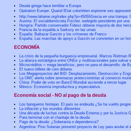
Deuda griega hace temblar a Europa
Opération Europe: Quand lEtat colombien espionne ses opposant
http://www.lahaine.org/index.php?p=45055Grecia en una trampa: Cu
Austria: El socialdemócrata Fischer, reelegido presidente por una
Hungría: Partido conservador Fidesz obtiene mayoría de dos terc
Francia da la espalda a Sarkozy en las urnas
España: Baltazar Garzón y los crímenes de Franco
España: Las marchas de apoyo a Garzón se convierten en un hom
ECONOMÍA
La crisis de la pequeña burguesía empresarial. Marcos Roitman
La alianza estratégica entre ONGs y multinacionales para salvar 
Microcréditos = mega beneficios, pero no para el desarrollo: de 
El nuevo billete de cien dólares
Los Megaproyectos del BID: Desplazamiento, Destrucción y Eng
La OMC alerta sobre amenazas proteccionistas al comercio mund
China: Poder de voto en Banc0 Mundial asciende a tercer lugar
México: Economía improductiva y especulativa
Economía social - NO al pago de la deuda
Los banqueros festejan. El país se endeuda ¿Se ha vuelto progre
La inflación y los mundos diferentes
Una década de luchas contra la Deuda Externa y por la Justicia G
Para terminar con el chantaje de la deuda
Pago de la deuda: ¿Soberanía o dependencia?
Argentina: Pino Solanas presentó proyecto de Ley para anular e