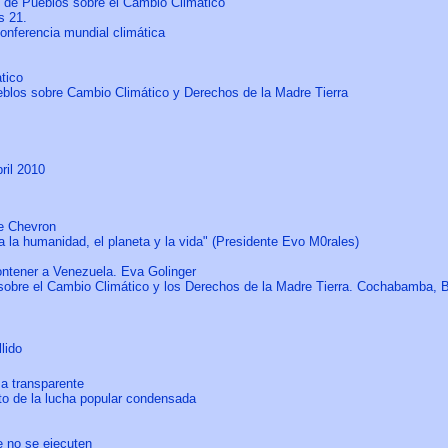
l de Pueblos sobre el Cambio Climático
s 21.
onferencia mundial climática
tico
eblos sobre Cambio Climático y Derechos de la Madre Tierra
ril 2010
de Chevron
 la humanidad, el planeta y la vida" (Presidente Evo M0rales)
ontener a Venezuela. Eva Golinger
sobre el Cambio Climático y los Derechos de la Madre Tierra. Cochabamba, Bo
ido
ma transparente
cto de la lucha popular condensada
ue no se ejecuten