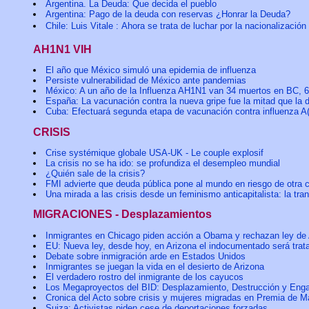
Argentina. La Deuda: Que decida el pueblo
Argentina: Pago de la deuda con reservas ¿Honrar la Deuda?
Chile: Luis Vitale : Ahora se trata de luchar por la nacionalizació
AH1N1 VIH
El año que México simuló una epidemia de influenza
Persiste vulnerabilidad de México ante pandemias
México: A un año de la Influenza AH1N1 van 34 muertos en BC, 
España: La vacunación contra la nueva gripe fue la mitad que la 
Cuba: Efectuará segunda etapa de vacunación contra influenza 
CRISIS
Crise systémique globale USA-UK - Le couple explosif
La crisis no se ha ido: se profundiza el desempleo mundial
¿Quién sale de la crisis?
FMI advierte que deuda pública pone al mundo en riesgo de otra c
Una mirada a las crisis desde un feminismo anticapitalista: la tra
MIGRACIONES - Desplazamientos
Inmigrantes en Chicago piden acción a Obama y rechazan ley de 
EU: Nueva ley, desde hoy, en Arizona el indocumentado será trat
Debate sobre inmigración arde en Estados Unidos
Inmigrantes se juegan la vida en el desierto de Arizona
El verdadero rostro del inmigrante de los cayucos
Los Megaproyectos del BID: Desplazamiento, Destrucción y Eng
Cronica del Acto sobre crisis y mujeres migradas en Premia de M
Suiza: Activistas piden cese de deportaciones forzadas