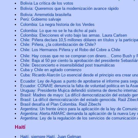
Bolivia La crítica de los votos
Bolivia: Queremos que la modernización avance rápido
Bolivia: Arremetida brasileña
Perú: Gobierno salvaje
Colombia: La negra historia de los Verdes
Colombia: Lo que no se le ha dicho al país
Colombia: Elecciones el voto bajo las armas. Laura Carlsen
Chile: Piñera declara 10,5 millones dólares en títulos y la particip
Chile: Piñera, ¿la colombización de Chile?
Chile: Los Hermanos Piñera y el Robo del Cobre a Chile
Chile: Hay cosas que no se compran con dinero... Como Bush y Ro
Chile: Baja al 50 por ciento la aprobación del presidente Sebas
Chile: Desconcierto e insensibilidad post traumáticas
Cuba y Chile en agitado comienzo
Cuba: Ricardo Alarcón Lo esencial desde el principio era crear una
Ecuador: Ley de Aguas a punto de aprobarse el informe para seg
Ecuador: CONAIE denuncia la falta de voluntad politica en la As
Uruguay: Presidente Mujica defendió sistema de derecho interna
Brasil: Madres de mayo: La difícil democratización del estado ge
Brasil: La difícil democratización del estado genocida. Raúl Zibec
Brasil desafía el Plan Colombia. Raúl Zibechi
Argentina: Un frente único para la aplicación de la ley de Comuni
Argentina: Alerta AMARC demanda la aplicación de la nueva Ley 
Argentina: Ley de la regulación de los servicios de comunicación 
Haití
Haití, siempre Haití. Juan Gelman