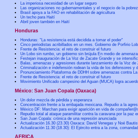
La imperiosa necesidad de un lugar seguro
Las organizaciones no gubernamentales y el negocio de la pobrez
Brasil apoya a la FAO en rehabilitación de agricultura
Un techo para Haití
Abril joven también en Haití
Honduras
Honduras: "La resistencia está decidida a tomar el poder"
Cinco periodistas acribillados en un mes. Gobierno de Porfirio Lo
Frente de Resistencia: el reto de construir el futuro
Un Lobo sin rumbo, un gobierno sin brújula En medio de amenaza
Festejan inauguración de La Voz de Zacate Grande y se intensific
Balas, amenazas y agresiones durante lanzamiento de la Voz de
Criminalización e indefensión rodean la vida de los defensores 
Pronunciamiento Plataforma de DDHH sobre amenazas contra La
Frente de Resistencia: el reto de construir el futuro
Movimiento Unificado campesino del Aguan (MUCA) logra acuerdos 
México: San Juan Copala (Oaxaca)
Un dolor mezcla de pérdida y esperanza
Concentración frente a la embajada mexicana. Repudio a la agres
México DF: Marchan para exigir aparición en vida de compañer
Repudio total al ataque paramilitar contra la caravana por la paz e
San Juan Copala: crónica de una represión anunciada
Actualización 16.30 (23.30) Oaxaca: David Venegas y Noé Bautist
Actualización 11.30 (18.30): El Ejército entra a la zona, comandado
AFRICA