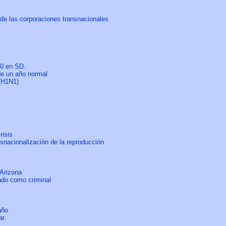
n de las corporaciones transnacionales
60 en SD.
de un año normal
A(H1N1)
risis
nsnacionalización de la reproducción
Arizona
ado como criminal
año
ar.