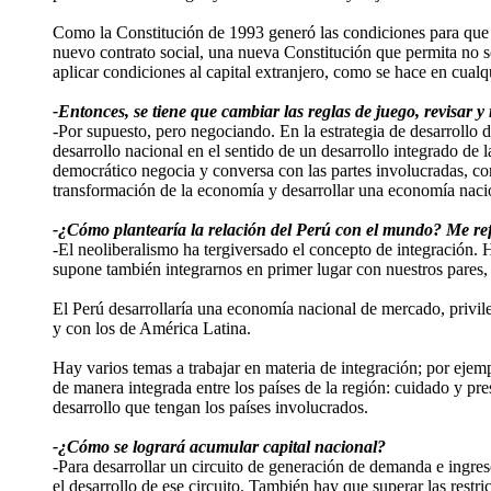
Como la Constitución de 1993 generó las condiciones para que e
nuevo contrato social, una nueva Constitución que permita no só
aplicar condiciones al capital extranjero, como se hace en cual
-Entonces, se tiene que cambiar las reglas de juego, revisar 
-Por supuesto, pero negociando. En la estrategia de desarrollo 
desarrollo nacional en el sentido de un desarrollo integrado de 
democrático negocia y conversa con las partes involucradas, co
transformación de la economía y desarrollar una economía naci
-¿Cómo plantearía la relación del Perú con el mundo? Me refie
-El neoliberalismo ha tergiversado el concepto de integración.
supone también integrarnos en primer lugar con nuestros pares, 
El Perú desarrollaría una economía nacional de mercado, privileg
y con los de América Latina.
Hay varios temas a trabajar en materia de integración; por ejem
de manera integrada entre los países de la región: cuidado y pre
desarrollo que tengan los países involucrados.
-¿Cómo se logrará acumular capital nacional?
-Para desarrollar un circuito de generación de demanda e ingresos
el desarrollo de ese circuito. También hay que superar las restr