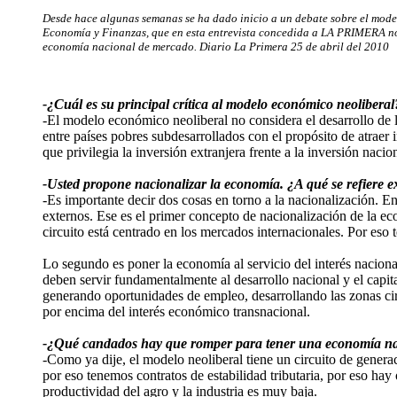
Desde hace algunas semanas se ha dado inicio a un debate sobre el model
Economía y Finanzas, que en esta entrevista concedida a LA PRIMERA nos
economía nacional de mercado.
Diario La Primera
25 de abril del 2010
-¿Cuál es su principal crítica al modelo económico neoliberal
-El modelo económico neoliberal no considera el desarrollo de
entre países pobres subdesarrollados con el propósito de atraer i
que privilegia la inversión extranjera frente a la inversión nacio
-Usted propone nacionalizar la economía. ¿A qué se refiere 
-Es importante decir dos cosas en torno a la nacionalización. En
externos. Ese es el primer concepto de nacionalización de la e
circuito está centrado en los mercados internacionales. Por eso
Lo segundo es poner la economía al servicio del interés naciona
deben servir fundamentalmente al desarrollo nacional y el capit
generando oportunidades de empleo, desarrollando las zonas circ
por encima del interés económico transnacional.
-¿Qué candados hay que romper para tener una economía n
-Como ya dije, el modelo neoliberal tiene un circuito de gene
por eso tenemos contratos de estabilidad tributaria, por eso hay
productividad del agro y la industria es muy baja.