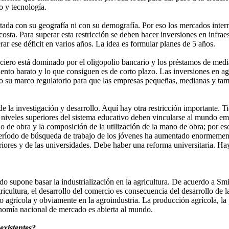
o y tecnología.
ada con su geografía ni con su demografía. Por eso los mercados intern
osta. Para superar esta restricción se deben hacer inversiones en infraest
 ese déficit en varios años. La idea es formular planes de 5 años.
anciero está dominado por el oligopolio bancario y los préstamos de me
to barato y lo que consiguen es de corto plazo. Las inversiones en ag
o su marco regulatorio para que las empresas pequeñas, medianas y tamb
e la investigación y desarrollo. Aquí hay otra restricción importante. T
s niveles superiores del sistema educativo deben vincularse al mundo e
no de obra y la composición de la utilización de la mano de obra; por e
eríodo de búsqueda de trabajo de los jóvenes ha aumentado enormement
riores y de las universidades. Debe haber una reforma universitaria. Ha
 supone basar la industrialización en la agricultura. De acuerdo a Smith
ricultura, el desarrollo del comercio es consecuencia del desarrollo de la
po agrícola y obviamente en la agroindustria. La producción agrícola, la
onomía nacional de mercado es abierta al mundo.
existentes?