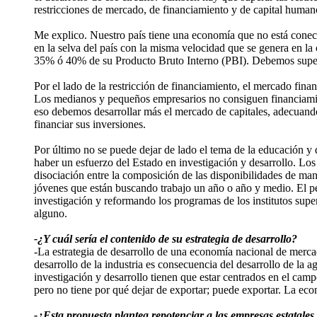
restricciones de mercado, de financiamiento y de capital human
Me explico. Nuestro país tiene una economía que no está conect
en la selva del país con la misma velocidad que se genera en la c
35% ó 40% de su Producto Bruto Interno (PBI). Debemos superar
Por el lado de la restricción de financiamiento, el mercado fin
Los medianos y pequeños empresarios no consiguen financiamien
eso debemos desarrollar más el mercado de capitales, adecuand
financiar sus inversiones.
Por último no se puede dejar de lado el tema de la educación y d
haber un esfuerzo del Estado en investigación y desarrollo. Lo
disociación entre la composición de las disponibilidades de ma
jóvenes que están buscando trabajo un año o año y medio. El p
investigación y reformando los programas de los institutos supe
alguno.
-¿Y cuál sería el contenido de su estrategia de desarrollo?
-La estrategia de desarrollo de una economía nacional de mercado
desarrollo de la industria es consecuencia del desarrollo de la ag
investigación y desarrollo tienen que estar centrados en el cam
pero no tiene por qué dejar de exportar; puede exportar. La ec
-¿Esta propuesta plantea repotenciar a las empresas estatales 