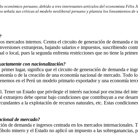
o económico peruano, debido a tres interesantes artículos del economista Félix Ji
 señala sus críticas al modelo neoliberal peruano y plantea los lineamientos de
?
 los mercados internos. Centra el circuito de generación de demanda e 
nversiones extranjeras, bajando salarios e impuestos, suscribiendo contra
nal o local, pues la segunda enfrenta restricciones que no tiene la primer
exactamente con nacionalización?
 primer lugar, significa que el circuito de generación de demanda e ingr
conomía o de la creación de una economía nacional de mercado. Todo lo c
 tenemos en el Perú un modelo primario exportador y una economía tercer
l. Tener un Estado que privilegie el interés nacional por encima del in
al extranjero debe operar bajo condiciones que contribuyan a ese desarro
undantes a la explotación de recursos naturales, etc. Estas condiciones 
acional de mercado?
ración de demanda e ingresos centrada en los mercados internacionales.
 óbolo minero y el Estado no aplicó un impuesto a las sobreganancias, por