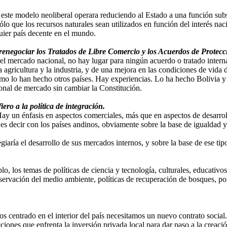
ste modelo neoliberal operara reduciendo al Estado a una función subs
lo que los recursos naturales sean utilizados en función del interés nac
quier país decente en el mundo.
y renegociar los Tratados de Libre Comercio y los Acuerdos de Protecc
del mercado nacional, no hay lugar para ningún acuerdo o tratado interna
la agricultura y la industria, y de una mejora en las condiciones de vid
mo lo han hecho otros países. Hay experiencias. Lo ha hecho Bolivia y l
onal de mercado sin cambiar la Constitución.
ro a la política de integración.
 Hay un énfasis en aspectos comerciales, más que en aspectos de desarro
es decir con los países andinos, obviamente sobre la base de igualdad 
iaría el desarrollo de sus mercados internos, y sobre la base de ese tipo
plo, los temas de políticas de ciencia y tecnología, culturales, educat
servación del medio ambiente, políticas de recuperación de bosques, pol
 centrado en el interior del país necesitamos un nuevo contrato social. E
icciones que enfrenta la inversión privada local para dar paso a la creac