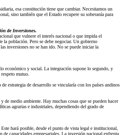
idiaria, esa constitución tiene que cambiar. Necesitamos un
ional, sino también que el Estado recupere su soberanía para
ión de Inversiones.
cional que vulnere el interés nacional o que impida el
a de la población. Pero se debe negociar. Un gobierno
as inversiones no se han ido. No se puede iniciar la
llo económico y social. La integración supone lo segundo, y
y respeto mutuo.
 de estrategia de desarrollo se vincularía con los países andinos
ivos y de medio ambiente. Hay muchas cosas que se pueden hacer
íticas agrarias e industriales, dependiendo del grado de
ste hará posible, desde el punto de vista legal e institucional,
ión de capacidades empresariales. La inversión nacional enfrenta