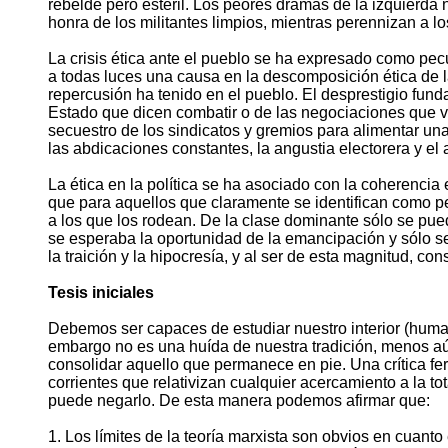
rebelde pero estéril. Los peores dramas de la izquierda
honra de los militantes limpios, mientras perennizan a lo
La crisis ética ante el pueblo se ha expresado como pe
a todas luces una causa en la descomposición ética de l
repercusión ha tenido en el pueblo. El desprestigio fund
Estado que dicen combatir o de las negociaciones que v
secuestro de los sindicatos y gremios para alimentar una
las abdicaciones constantes, la angustia electorera y e
La ética en la política se ha asociado con la coherencia 
que para aquellos que claramente se identifican como per
a los que los rodean. De la clase dominante sólo se p
se esperaba la oportunidad de la emancipación y sólo se 
la traición y la hipocresía, y al ser de esta magnitud, con
Tesis iniciales
Debemos ser capaces de estudiar nuestro interior (humano 
embargo no es una huída de nuestra tradición, menos aú
consolidar aquello que permanece en pie. Una crítica fer
corrientes que relativizan cualquier acercamiento a la to
puede negarlo. De esta manera podemos afirmar que:
1. Los límites de la teoría marxista son obvios en cuan