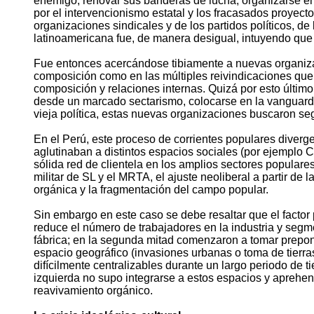
enemigo, renovar sus banderas de lucha, organizarse en 
por el intervencionismo estatal y los fracasados proyectos
organizaciones sindicales y de los partidos políticos, d
latinoamericana fue, de manera desigual, intuyendo que 
Fue entonces acercándose tibiamente a nuevas organizac
composición como en las múltiples reivindicaciones que 
composición y relaciones internas. Quizá por esto último
desde un marcado sectarismo, colocarse en la vanguardia
vieja política, estas nuevas organizaciones buscaron se
En el Perú, este proceso de corrientes populares diverg
aglutinaban a distintos espacios sociales (por ejemplo 
sólida red de clientela en los amplios sectores populares
militar de SL y el MRTA, el ajuste neoliberal a partir de l
orgánica y la fragmentación del campo popular.
Sin embargo en este caso se debe resaltar que el factor pr
reduce el número de trabajadores en la industria y segme
fábrica; en la segunda mitad comenzaron a tomar prepon
espacio geográfico (invasiones urbanas o toma de tierr
difícilmente centralizables durante un largo periodo de t
izquierda no supo integrarse a estos espacios y aprehende
reavivamiento orgánico.