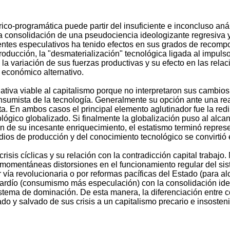
órico-programática puede partir del insuficiente e inconcluso aná
 la consolidación de una pseudociencia ideologizante regresiva
es especulativos ha tenido efectos en sus grados de recomposic
roducción, la "desmaterialización" tecnológica ligada al impulso
de la variación de sus fuerzas productivas y su efecto en las rel
 económico alternativo.
ativa viable al capitalismo porque no interpretaron sus cambios c
consumista de la tecnología. Generalmente su opción ante una re
a. En ambos casos el principal elemento aglutinador fue la red
gico globalizado. Si finalmente la globalización puso al alcanc
n de su incesante enriquecimiento, el estatismo terminó represent
edios de producción y del conocimiento tecnológico se convirti
risis cíclicas y su relación con la contradicción capital trabaj
momentáneas distorsiones en el funcionamiento regular del sist
 vía revolucionaria o por reformas pacíficas del Estado (para al
tardío (consumismo más especulación) con la consolidación ideo
istema de dominación. De esta manera, la diferenciación entre 
ado y salvado de sus crisis a un capitalismo precario e insosten