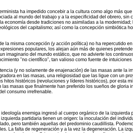
rminista ha impedido concebir a la cultura como algo más que u
iada al mundo del trabajo y a la especificidad del obrero, sin c
 la economía desde tradiciones no asimiladas a la modernidad; 
ológicos del capitalismo; así como la concepción simbiótica hom
e la misma concepción (y acción política) no ha repercutido en 
expresiones populares, los alejan aún más de quienes pretenden 
n imaginario del mundo estático, que no advierte los continuos
miento "no científico", tan valioso como fuente de intuiciones e
stencia (y no solamente de enajenación) de las masas ante la im
gradora en las masas, una religiosidad que las ligue con un proy
itos históricos (revoluciones y líderes históricos), por esta mi
n las masas que finalmente han preferido los sueños de gloria i
del consumo irrefrenable.
a ideología enemiga ingresó al cuerpo orgánico de la izquierda pa
a izquierda partidaria tienen un origen: la inoculación del indi
lado, pero también aquellas del predominio caudillista. Podemos
les. La falta de regeneración y a la vez la degeneración. La izqu