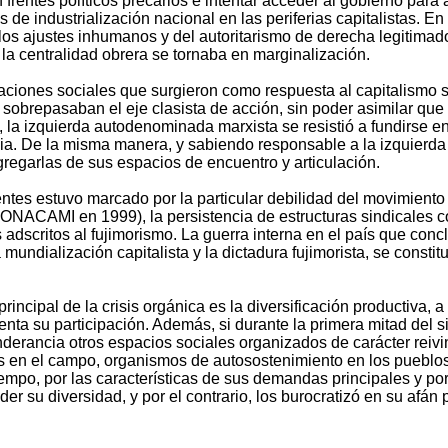
frentes políticos precarios e intentar acceder al gobierno para
 de industrialización nacional en las periferias capitalistas. En 
e los ajustes inhumanos y del autoritarismo de derecha legitima
la centralidad obrera se tornaba en marginalización.
iones sociales que surgieron como respuesta al capitalismo sa
sobrepasaban el eje clasista de acción, sin poder asimilar que
, la izquierda autodenominada marxista se resistió a fundirse e
. De la misma manera, y sabiendo responsable a la izquierda par
gregarlas de sus espacios de encuentro y articulación.
entes estuvo marcado por la particular debilidad del movimient
CONACAMI en 1999), la persistencia de estructuras sindicales co
 adscritos al fujimorismo. La guerra interna en el país que conc
a mundialización capitalista y la dictadura fujimorista, se consti
incipal de la crisis orgánica es la diversificación productiva, a
nta su participación. Además, si durante la primera mitad del s
derancia otros espacios sociales organizados de carácter reiv
as en el campo, organismos de autosostenimiento en los pueblos
iempo, por las características de sus demandas principales y por 
r su diversidad, y por el contrario, los burocratizó en su afán p