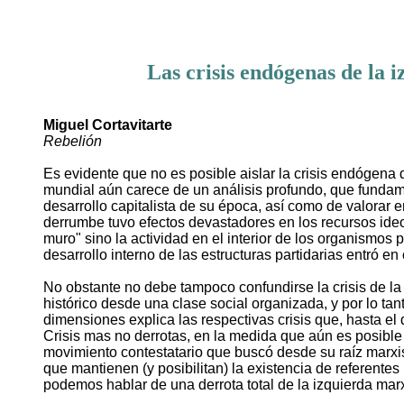
Las crisis endógenas de la i
Miguel Cortavitarte
Rebelión
Es evidente que no es posible aislar la crisis endógena d
mundial aún carece de un análisis profundo, que fundame
desarrollo capitalista de su época, así como de valorar en
derrumbe tuvo efectos devastadores en los recursos ideo
muro" sino la actividad en el interior de los organismos 
desarrollo interno de las estructuras partidarias entró e
No obstante no debe tampoco confundirse la crisis de la 
histórico desde una clase social organizada, y por lo tan
dimensiones explica las respectivas crisis que, hasta el d
Crisis mas no derrotas, en la medida que aún es posible
movimiento contestatario que buscó desde su raíz marxis
que mantienen (y posibilitan) la existencia de referentes
podemos hablar de una derrota total de la izquierda marx