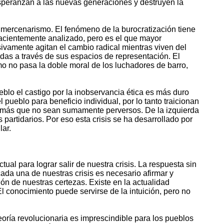
sesperanzan a las nuevas generaciones y destruyen la
 mercenarismo. El fenómeno de la burocratización tiene
hacientemente analizado, pero es el que mayor
sivamente agitan el cambio radical mientras viven del
das a través de sus espacios de representación. El
mo no pasa la doble moral de los luchadores de barro,
ueblo el castigo por la inobservancia ética es más duro
ueblo para beneficio individual, por lo tanto traicionan
s más que no sean sumamente perversos. De la izquierda
partidarios. Por eso esta crisis se ha desarrollado por
lar.
ual para lograr salir de nuestra crisis. La respuesta sin
da una de nuestras crisis es necesario afirmar y
ión de nuestras certezas. Existe en la actualidad
 El conocimiento puede servirse de la intuición, pero no
oría revolucionaria es imprescindible para los pueblos