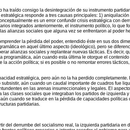
a traído consigo la desintegración de su instrumento partidario 
s estratégica responde a tres causas principales: 1) aniquilación 
Conceptualmente es un error confundir crisis estratégica con derr
rios integrados anteriormente, el instrumento político, lo que fo
 las alianzas sociales que alguna vez se enfrentaron al poder 
mprender la pérdida del poder, entendido éste en sus dos dimens
ogramática en aquel último aspecto (ideológico), pero se difer
erar alianzas sociales y replantear nuevas tácticas. Es decir, q
 programática, aún cuando esta última le otorgue el contenido 
e la acción política; si es posible o no remontar errores tácticos
apacidad estratégica, pero aún no la ha perdido completamente.
do subsistir, aún cuando un caudal importante de cuadros fue liqu
ontundentes en las arenas insurreccionales y legales. El aspec
 a las clases sociales que integraban los partidos de izquierda
ca, aún cuando se traduce en la pérdida de capacidades políticas
ructuras partidarias.
r del derrumbe del socialismo real, la izquierda partidaria en d