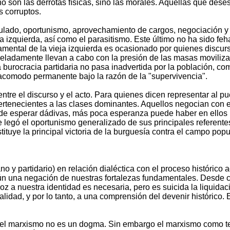
 no son las derrotas físicas, sino las morales. Aquellas que de
s corruptos.
culado, oportunismo, aprovechamiento de cargos, negociación y
a izquierda, así como el parasitismo. Este último no ha sido fe
amental de la vieja izquierda es ocasionado por quienes discur
eladamente llevan a cabo con la presión de las masas moviliza
 burocracia partidaria no pasa inadvertida por la población, co
l acomodo permanente bajo la razón de la "supervivencia".
entre el discurso y el acto. Para quienes dicen representar al p
tenecientes a las clases dominantes. Aquellos negocian con el p
uede esperar dádivas, más poca esperanza puede haber en ello
legó el oportunismo generalizado de sus principales referentes 
stituye la principal victoria de la burguesía contra el campo popu
y partidario) en relación dialéctica con el proceso histórico act
n una negación de nuestras fortalezas fundamentales. Desde ca
oz a nuestra identidad es necesaria, pero es suicida la liquidac
talidad, y por lo tanto, a una comprensión del devenir histórico.
to el marxismo no es un dogma. Sin embargo el marxismo como te