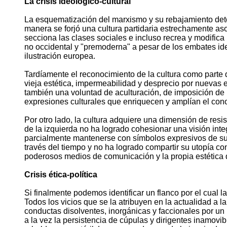
La crisis ideológico-cultural
La esquematización del marxismo y su rebajamiento dete
manera se forjó una cultura partidaria estrechamente asoc
secciona las clases sociales e incluso recrea y modifica
no occidental y "premoderna" a pesar de los embates ide
ilustración europea.
Tardíamente el reconocimiento de la cultura como parte d
vieja estética, impermeabilidad y desprecio por nuevas 
también una voluntad de aculturación, de imposición de u
expresiones culturales que enriquecen y amplían el conoci
Por otro lado, la cultura adquiere una dimensión de resi
de la izquierda no ha logrado cohesionar una visión inte
parcialmente mantenerse con símbolos expresivos de sus h
través del tiempo y no ha logrado compartir su utopía co
poderosos medios de comunicación y la propia estética 
Crisis ética-política
Si finalmente podemos identificar un flanco por el cual l
Todos los vicios que se la atribuyen en la actualidad a l
conductas disolventes, inorgánicas y faccionales por un 
a la vez la persistencia de cúpulas y dirigentes inamovib