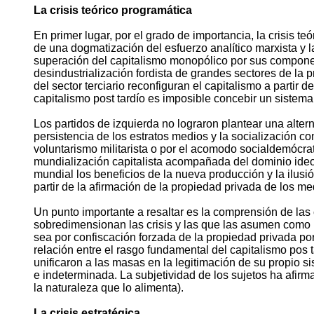
La crisis teórico programática
En primer lugar, por el grado de importancia, la crisis te
de una dogmatización del esfuerzo analítico marxista y
superación del capitalismo monopólico por sus component
desindustrialización fordista de grandes sectores de la p
del sector terciario reconfiguran el capitalismo a partir 
capitalismo post tardío es imposible concebir un sistema
Los partidos de izquierda no lograron plantear una altern
persistencia de los estratos medios y la socialización 
voluntarismo militarista o por el acomodo socialdemócrat
mundialización capitalista acompañada del dominio ideoló
mundial los beneficios de la nueva producción y la ilusió
partir de la afirmación de la propiedad privada de los m
Un punto importante a resaltar es la comprensión de las c
sobredimensionan las crisis y las que las asumen como 
sea por confiscación forzada de la propiedad privada por
relación entre el rasgo fundamental del capitalismo pos 
unificaron a las masas en la legitimación de su propio s
e indeterminada. La subjetividad de los sujetos ha afirm
la naturaleza que lo alimenta).
La crisis estratégica