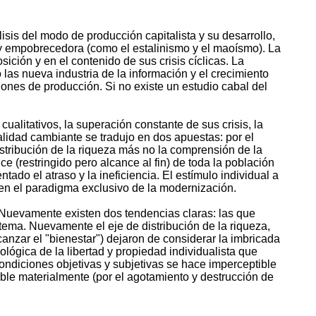
lisis del modo de producción capitalista y su desarrollo,
 y empobrecedora (como el estalinismo y el maoísmo). La
ión y en el contenido de sus crisis cíclicas. La
 las nueva industria de la información y el crecimiento
aciones de producción. Si no existe un estudio cabal del
ualitativos, la superación constante de sus crisis, la
alidad cambiante se tradujo en dos apuestas: por el
istribución de la riqueza más no la comprensión de la
e (restringido pero alcance al fin) de toda la población
ado el atraso y la ineficiencia. El estímulo individual a
ó en el paradigma exclusivo de la modernización.
o. Nuevamente existen dos tendencias claras: las que
ema. Nuevamente el eje de distribución de la riqueza,
canzar el "bienestar") dejaron de considerar la imbricada
lógica de la libertad y propiedad individualista que
condiciones objetivas y subjetivas se hace imperceptible
ible materialmente (por el agotamiento y destrucción de