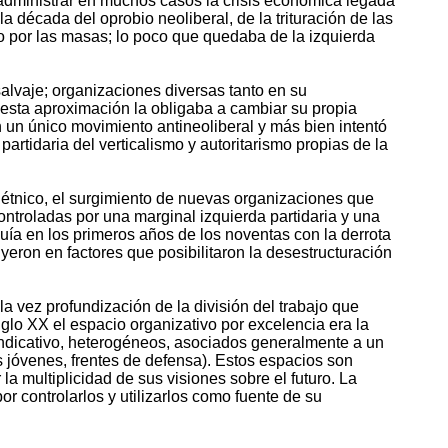
 administrar en muchos casos la crisis económica legada
la década del oprobio neoliberal, de la trituración de las
do por las masas; lo poco que quedaba de la izquierda
lvaje; organizaciones diversas tanto en su
 esta aproximación la obligaba a cambiar su propia
n un único movimiento antineoliberal y más bien intentó
tidaria del verticalismo y autoritarismo propias de la
o étnico, el surgimiento de nuevas organizaciones que
ntroladas por una marginal izquierda partidaria y una
luía en los primeros años de los noventas con la derrota
tuyeron en factores que posibilitaron la desestructuración
 la vez profundización de la división del trabajo que
iglo XX el espacio organizativo por excelencia era la
indicativo, heterogéneos, asociados generalmente a un
 jóvenes, frentes de defensa). Estos espacios son
la multiplicidad de sus visiones sobre el futuro. La
or controlarlos y utilizarlos como fuente de su