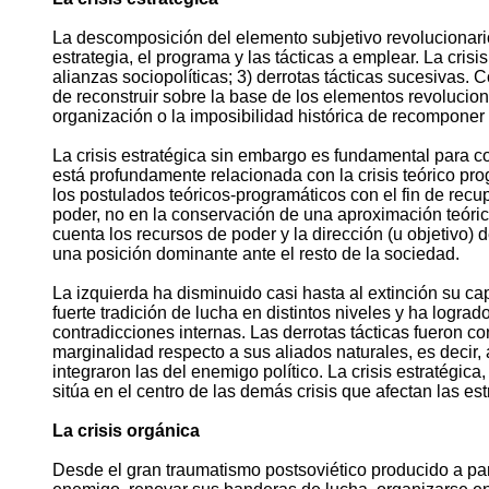
La descomposición del elemento subjetivo revolucionario h
estrategia, el programa y las tácticas a emplear. La crisi
alianzas sociopolíticas; 3) derrotas tácticas sucesivas. 
de reconstruir sobre la base de los elementos revoluciona
organización o la imposibilidad histórica de recomponer
La crisis estratégica sin embargo es fundamental para co
está profundamente relacionada con la crisis teórico pr
los postulados teóricos-programáticos con el fin de recup
poder, no en la conservación de una aproximación teórica
cuenta los recursos de poder y la dirección (u objetivo) d
una posición dominante ante el resto de la sociedad.
La izquierda ha disminuido casi hasta al extinción su c
fuerte tradición de lucha en distintos niveles y ha logra
contradicciones internas. Las derrotas tácticas fueron c
marginalidad respecto a sus aliados naturales, es decir,
integraron las del enemigo político. La crisis estratégi
sitúa en el centro de las demás crisis que afectan las est
La crisis orgánica
Desde el gran traumatismo postsoviético producido a parti