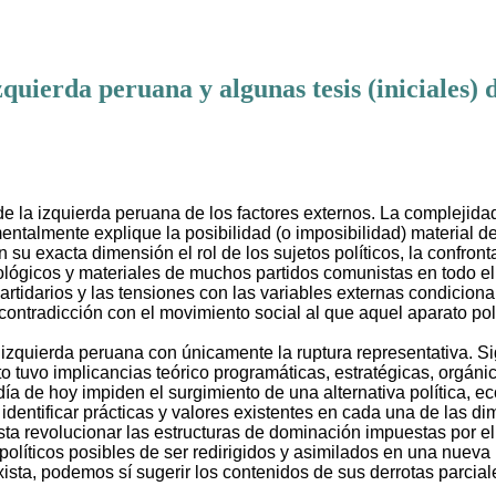
zquierda peruana y algunas tesis (iniciales)
e la izquierda peruana de los factores externos. La complejidad 
ntalmente explique la posibilidad (o imposibilidad) material d
 su exacta dimensión el rol de los sujetos políticos, la confront
lógicos y materiales de muchos partidos comunistas en todo el
partidarios y las tensiones con las variables externas condicion
n contradicción con el movimiento social al que aquel aparato po
izquierda peruana con únicamente la ruptura representativa. Sig
to tuvo implicancias teórico programáticas, estratégicas, orgáni
ía de hoy impiden el surgimiento de una alternativa política, eco
 identificar prácticas y valores existentes en cada una de las 
ta revolucionar las estructuras de dominación impuestas por el 
 políticos posibles de ser redirigidos y asimilados en una nueva
ista, podemos sí sugerir los contenidos de sus derrotas parcial