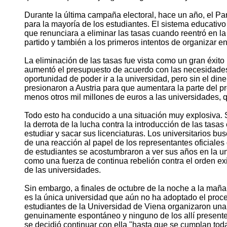
Durante la última campaña electoral, hace un año, el Pa
para la mayoría de los estudiantes. El sistema educativo
que renunciara a eliminar las tasas cuando reentró en l
partido y también a los primeros intentos de organizar e
La eliminación de las tasas fue vista como un gran éxit
aumentó el presupuesto de acuerdo con las necesidades 
oportunidad de poder ir a la universidad, pero sin el di
presionaron a Austria para que aumentara la parte del pre
menos otros mil millones de euros a las universidades, q
Todo esto ha conducido a una situación muy explosiva. 
la derrota de la lucha contra la introducción de las tasa
estudiar y sacar sus licenciaturas. Los universitarios b
de una reacción al papel de los representantes oficiales
de estudiantes se acostumbraron a ver sus años en la u
como una fuerza de continua rebelión contra el orden e
de las universidades.
Sin embargo, a finales de octubre de la noche a la mañ
es la única universidad que aún no ha adoptado el proce
estudiantes de la Universidad de Viena organizaron una
genuinamente espontáneo y ninguno de los allí presentes
se decidió continuar con ella "hasta que se cumplan toda