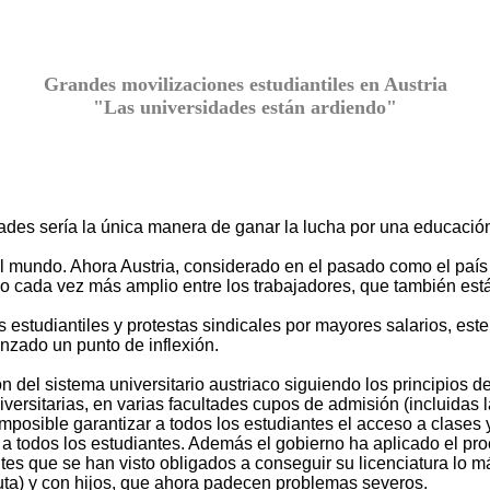
Grandes movilizaciones estudiantiles en Austria
"Las universidades están ardiendo"
ades sería la única manera de ganar la lucha por una educació
l mundo. Ahora Austria, considerado en el pasado como el país 
o cada vez más amplio entre los trabajadores, que también est
estudiantiles y protestas sindicales por mayores salarios, es
nzado un punto de inflexión.
n del sistema universitario austriaco siguiendo los principios d
versitarias, en varias facultades cupos de admisión (incluidas 
mposible garantizar a todos los estudiantes el acceso a clases 
r a todos los estudiantes. Además el gobierno ha aplicado el pr
s que se han visto obligados a conseguir su licenciatura lo má
luta) y con hijos, que ahora padecen problemas severos.