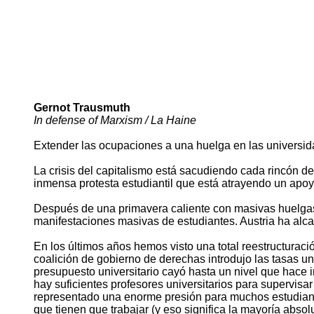
Gernot Trausmuth
In defense of Marxism / La Haine
Extender las ocupaciones a una huelga en las universid
La crisis del capitalismo está sacudiendo cada rincón de
inmensa protesta estudiantil que está atrayendo un apoy
Después de una primavera caliente con masivas huelgas 
manifestaciones masivas de estudiantes. Austria ha alca
En los últimos años hemos visto una total reestructuració
coalición de gobierno de derechas introdujo las tasas uni
presupuesto universitario cayó hasta un nivel que hace i
hay suficientes profesores universitarios para supervisa
representado una enorme presión para muchos estudiante
que tienen que trabajar (y eso significa la mayoría abso