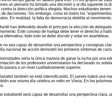
iones un plenario ha tomado una decisión y al día siguiente la 
ontra la dirección política elegida. Muchos estudiantes temen
ma de decisiones. Sin embargo, como en todos los "experimento
ales. En realidad, la falta de democracia debilita al movimiento.
ntil han defendido desde el principio la elección de delegados 
momento. Este consejo de huelga debe tener el derecho a hablar
 alternativa, todo esto se debe discutir y votar en asambleas.
e no sea capaz de desarrollar una perspectiva y consignas clar
 día nacional de acción demostró los primeros síntomas de cans
iversidades sería la única manera de ganar la lucha por una e
ntación de los profesores universitarios ha declarado su solidar
to pasara a un nivel cualitativamente superior.
alariales también se está intensificando. El jueves habrá una m
también ese mismo día celebra un mitin en Viena. En los próxim
ha.
nto estudiantil será capaz de desarrollar una perspectiva clara,