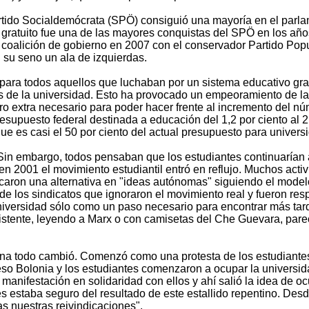
rtido Socialdemócrata (SPÖ) consiguió una mayoría en el parlame
 gratuito fue una de las mayores conquistas del SPÖ en los años
a coalición de gobierno en 2007 con el conservador Partido Popu
n su seno un ala de izquierdas.
o para todos aquellos que luchaban por un sistema educativo gra
de la universidad. Esto ha provocado un empeoramiento de la s
nero extra necesario para poder hacer frente al incremento del 
supuesto federal destinada a educación del 1,2 por ciento al 2 
ue es casi el 50 por ciento del actual presupuesto para univers
Sin embargo, todos pensaban que los estudiantes continuarían 
s en 2001 el movimiento estudiantil entró en reflujo. Muchos acti
uscaron una alternativa en "ideas autónomas" siguiendo el model
 de los sindicatos que ignoraron el movimiento real y fueron re
niversidad sólo como un paso necesario para encontrar más ta
xistente, leyendo a Marx o con camisetas del Che Guevara, pare
ana todo cambió. Comenzó como una protesta de los estudiantes
so Bolonia y los estudiantes comenzaron a ocupar la universidad
 manifestación en solidaridad con ellos y ahí salió la idea de
 estaba seguro del resultado de este estallido repentino. Desd
s nuestras reivindicaciones".