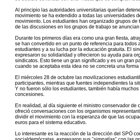
Al principio las autoridades universitarias querían dete
movimiento se ha extendido a todas las universidades de 
movimiento. Los estudiantes han organizado grupos de tr
de las discusiones en los grupos de trabajo se anuncia
Durante los primeros días era como una gran fiesta, atr
se han convertido en un punto de referencia para todos 
estudiantes y a su lucha por la educación gratuita. El si
expresaron su solidaridad y ofrecieron su ayuda para org
sindicatos. Esto tiene un gran significado y es un gran 
cuando se aceptaba esta idea no se concreta una forma d
El miércoles 28 de octubre las movilizaciones estudianti
participantes, mientras que fuentes independientes la 
Y no fueron sólo los estudiantes, también había muchos 
concesiones.
En realidad, al día siguiente el ministro conservador de
ofreció conversaciones con los organismos representante
dividir el movimiento con la esperanza de que las ocup
euros para el sistema educativo.
Lo interesante es la reacción de la dirección del SPÖ c
socialdemócratas, expresaron sus "simpatías" con las pr