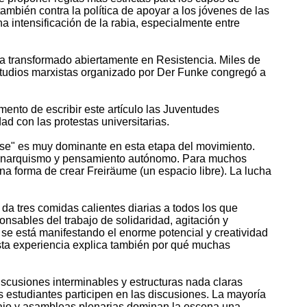
ambién contra la política de apoyar a los jóvenes de las
a intensificación de la rabia, especialmente entre
ha transformado abiertamente en Resistencia. Miles de
estudios marxistas organizado por Der Funke congregó a
ento de escribir este artículo las Juventudes
d con las protestas universitarias.
base" es muy dominante en esta etapa del movimiento.
e anarquismo y pensamiento autónomo. Para muchos
una forma de crear Freiräume (un espacio libre). La lucha
da tres comidas calientes diarias a todos los que
onsables del trabajo de solidaridad, agitación y
 se está manifestando el enorme potencial y creatividad
Esta experiencia explica también por qué muchas
scusiones interminables y estructuras nada claras
 estudiantes participen en las discusiones. La mayoría
abajo y asambleas plenarias dominan la escena una