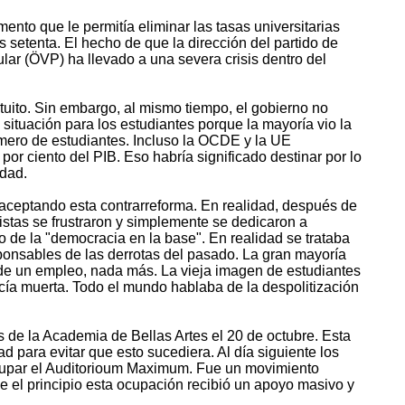
nto que le permitía eliminar las tasas universitarias
 setenta. El hecho de que la dirección del partido de
lar (ÖVP) ha llevado a una severa crisis dentro del
tuito. Sin embargo, al mismo tiempo, el gobierno no
ituación para los estudiantes porque la mayoría vio la
número de estudiantes. Incluso la OCDE y la UE
por ciento del PIB. Eso habría significado destinar por lo
idad.
aceptando esta contrarreforma. En realidad, después de
vistas se frustraron y simplemente se dedicaron a
o de la "democracia en la base". En realidad se trataba
sponsables de las derrotas del pasado. La gran mayoría
rde un empleo, nada más. La vieja imagen de estudiantes
cía muerta. Todo el mundo hablaba de la despolitización
 de la Academia de Bellas Artes el 20 de octubre. Esta
 para evitar que esto sucediera. Al día siguiente los
 ocupar el Auditorioum Maximum. Fue un movimiento
e el principio esta ocupación recibió un apoyo masivo y