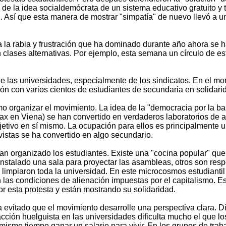
 de la idea socialdemócrata de un sistema educativo gratuito y t
d. Así que esta manera de mostrar "simpatía" de nuevo llevó a un
da la rabia y frustración que ha dominado durante año ahora se 
 clases alternativas. Por ejemplo, esta semana un círculo de 
las universidades, especialmente de los sindicatos. En el mom
n con varios cientos de estudiantes de secundaria en solidarida
mo organizar el movimiento. La idea de la "democracia por la 
ax en Viena) se han convertido en verdaderos laboratorios d
objetivo en sí mismo. La ocupación para ellos es principalmente 
ivistas se ha convertido en algo secundario.
an organizado los estudiantes. Existe una "cocina popular" que 
instalado una sala para proyectar las asambleas, otros son resp
 limpiaron toda la universidad. En este microcosmos estudiantil
n las condiciones de alienación impuestas por el capitalismo. 
esta protesta y están mostrando su solidaridad.
evitado que el movimiento desarrolle una perspectiva clara. Di
ción huelguista en las universidades dificulta mucho el que los
l mismo tiempo ganar un salario para vivir. En los grupos de tr