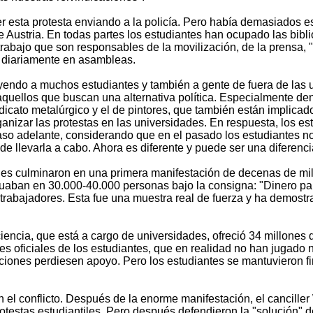
ner esta protesta enviando a la policía. Pero había demasiados 
Austria. En todas partes los estudiantes han ocupado las bibli
abajo que son responsables de la movilización, de la prensa, "
n diariamente en asambleas.
ayendo a muchos estudiantes y también a gente de fuera de las 
aquellos que buscan una alternativa política. Especialmente den
ndicato metalúrgico y el de pintores, que también están implica
anizar las protestas en las universidades. En respuesta, los es
paso adelante, considerando que en el pasado los estudiantes n
e llevarla a cabo. Ahora es diferente y puede ser una diferenci
les culminaron en una primera manifestación de decenas de mile
situaban en 30.000-40.000 personas bajo la consigna: "Dinero p
trabajadores. Esta fue una muestra real de fuerza y ha demostra
 ciencia, que está a cargo de universidades, ofreció 34 millone
s oficiales de los estudiantes, que en realidad no han jugado 
aciones perdiesen apoyo. Pero los estudiantes se mantuvieron 
on el conflicto. Después de la enorme manifestación, el cancill
otestas estudiantiles. Pero después defendieron la "solución" d