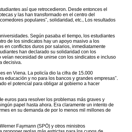
estudiantes así que retrocedieron. Desde entonces el
otecas y las han transformado en el centro del
comedores populares", solidaridad, etc., Los resultados
universidades. Según pasaba el tiempo, los estudiantes
tro de los sindicatos hay un apoyo masivo a los
dos en conflictos duros por salarios, inmediatamente
tudiantes han declarado su solidaridad con los
o veían necesidad de unirse con los sindicatos e incluso
a decisiva.
s en Viena. La policía dio la cifra de 15.000
ara educación y no para los bancos y grandes empresas".
do el potencial para obligar al gobierno a hacer
s de euros para resolver los problemas más graves y
ningún papel hasta ahora. Era claramente un intento de
firmes en su demanda de por lo menos mil millones de
er Werner Faymann (SPÖ) y otros ministros
e proponer reglas más estrictas para los cupos de