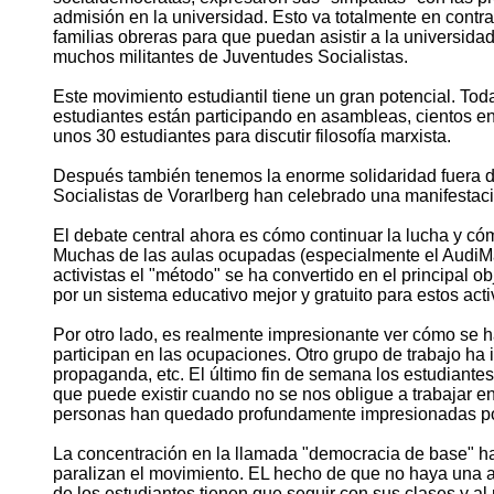
admisión en la universidad. Esto va totalmente en contra
familias obreras para que puedan asistir a la universida
muchos militantes de Juventudes Socialistas.
Este movimiento estudiantil tiene un gran potencial. To
estudiantes están participando en asambleas, cientos en
unos 30 estudiantes para discutir filosofía marxista.
Después también tenemos la enorme solidaridad fuera de 
Socialistas de Vorarlberg han celebrado una manifestació
El debate central ahora es cómo continuar la lucha y có
Muchas de las aulas ocupadas (especialmente el AudiM
activistas el "método" se ha convertido en el principal 
por un sistema educativo mejor y gratuito para estos act
Por otro lado, es realmente impresionante ver cómo se h
participan en las ocupaciones. Otro grupo de trabajo ha 
propaganda, etc. El último fin de semana los estudiantes
que puede existir cuando no se nos obligue a trabajar e
personas han quedado profundamente impresionadas por 
La concentración en la llamada "democracia de base" ha 
paralizan el movimiento. EL hecho de que no haya una ac
de los estudiantes tienen que seguir con sus clases y a