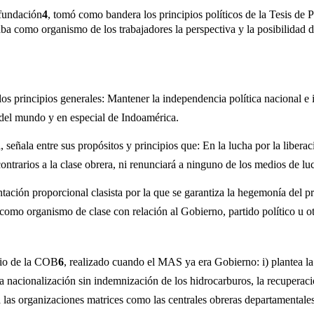
 fundación
4
, tomó como bandera los principios políticos de la Tesis de 
a como organismo de los trabajadores la perspectiva y la posibilidad de
 principios generales: Mantener la independencia política nacional e 
 del mundo y en especial de Indoamérica.
señala entre sus propósitos y principios que: En la lucha por la liberac
ontrarios a la clase obrera, ni renunciará a ninguno de los medios de luc
ntación proporcional clasista por la que se garantiza la hegemonía del pr
omo organismo de clase con relación al Gobierno, partido político u otr
rio de la COB
6
, realizado cuando el MAS ya era Gobierno: i) plantea la
a nacionalización sin indemnización de los hidrocarburos, la recuperació
er a las organizaciones matrices como las centrales obreras departamental