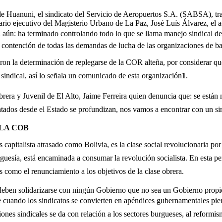
e Huanuni, el sindicato del Servicio de Aeropuertos S.A. (SABSA), trabaj
ario ejecutivo del Magisterio Urbano de La Paz, José Luís Álvarez, el a
á aún: ha terminado controlando todo lo que se llama manejo sindical de
e contención de todas las demandas de lucha de las organizaciones de ba
ron la determinación de replegarse de la COR alteña, por considerar que
ndical, así lo señala un comunicado de esta organización
1
.
rera y Juvenil de El Alto, Jaime Ferreira quien denuncia que: se están 
ados desde el Estado se profundizan, nos vamos a encontrar con un sin
 LA COB
s capitalista atrasado como Bolivia, es la clase social revolucionaria p
guesía, está encaminada a consumar la revolución socialista. En esta per
s como el renunciamiento a los objetivos de la clase obrera.
i deben solidarizarse con ningún Gobierno que no sea un Gobierno propio 
ue cuando los sindicatos se convierten en apéndices gubernamentales pie
ciones sindicales se da con relación a los sectores burgueses, al reformi