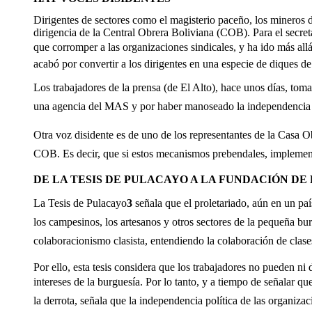
Dirigentes de sectores como el magisterio paceño, los mineros d
dirigencia de la Central Obrera Boliviana (COB). Para el secret
que corromper a las organizaciones sindicales, y ha ido más all
acabó por convertir a los dirigentes en una especie de diques d
Los trabajadores de la prensa (de El Alto), hace unos días, toma
una agencia del MAS y por haber manoseado la independencia si
Otra voz disidente es de uno de los representantes de la Casa Ob
COB. Es decir, que si estos mecanismos prebendales, implement
DE LA TESIS DE PULACAYO A LA FUNDACIÓN DE
La Tesis de Pulacayo
3
señala que el proletariado, aún en un paí
los campesinos, los artesanos y otros sectores de la pequeña bur
colaboracionismo clasista, entendiendo la colaboración de clase
Por ello, esta tesis considera que los trabajadores no pueden n
intereses de la burguesía. Por lo tanto, y a tiempo de señalar q
la derrota, señala que la independencia política de las organiza