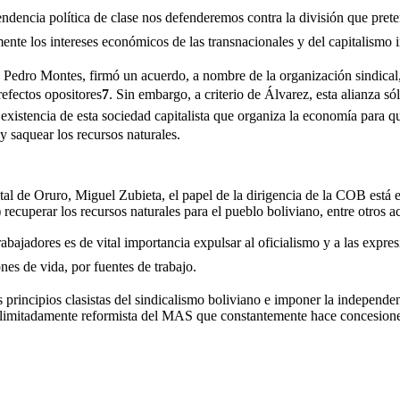
ndencia política de clase nos defenderemos contra la división que pret
ente los intereses económicos de las transnacionales y del capitalismo im
, Pedro Montes, firmó un acuerdo, a nombre de la organización sindical,
refectos opositores
7
. Sin embargo, a criterio de Álvarez, esta alianza 
la existencia de esta sociedad capitalista que organiza la economía para
 saquear los recursos naturales.
al de Oruro, Miguel Zubieta, el papel de la dirigencia de la COB está en
) recuperar los recursos naturales para el pueblo boliviano, entre otros
abajadores es de vital importancia expulsar al oficialismo y a las expr
es de vida, por fuentes de trabajo.
s principios clasistas del sindicalismo boliviano e imponer la independen
o limitadamente reformista del MAS que constantemente hace concesion