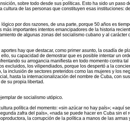
ansición, sobre todo desde sus políticas. Esto ha sido un paso d
la cultura de las personas que constituyen esas instituciones: d
 lógico por dos razones, de una parte, porque 50 años es tiempo
s más importantes intentos emancipadores de la historia recien
otamiento de algunas zonas del socialismo cubano y al carácte
 aportes hay que destacar, como primer asunto, la osadía de pla
llo, su capacidad de demostrar que es posible intentar un orden
enfrentando su arrogancia manifiesta en todo momento contra tal 
os excluidos, los vilipendiados, porque los despertó a la concie
, la inclusión de sectores preteridos como las mujeres y los ne
ial, hasta la internacionalización del nombre de Cuba, con sus
de su propia libertad.
jemplar de socialismo utópico.
ultura política del momento: «sin azúcar no hay país»; «aquí se 
 la segunda zafra del país», «nada se puede hacer en Cuba sin el
productora, la corrupción de la política a manos de las armas 