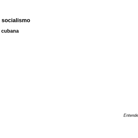
l socialismo
n cubana
Entende