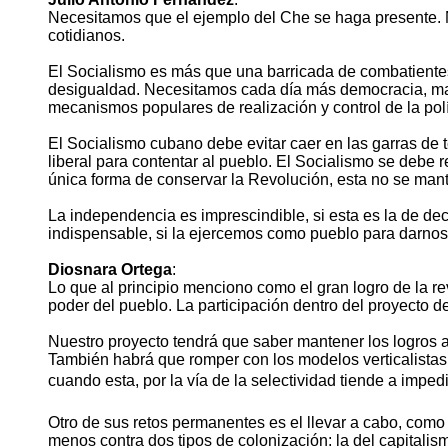
Necesitamos que el ejemplo del Che se haga presente. Ne
cotidianos.
El Socialismo es más que una barricada de combatientes fi
desigualdad. Necesitamos cada día más democracia, mas p
mecanismos populares de realización y control de la polí
El Socialismo cubano debe evitar caer en las garras de t
liberal para contentar al pueblo. El Socialismo se debe 
única forma de conservar la Revolución, esta no se ma
La independencia es imprescindible, si esta es la de de
indispensable, si la ejercemos como pueblo para darnos l
Diosnara Ortega
:
Lo que al principio menciono como el gran logro de la rev
poder del pueblo. La participación dentro del proyecto de
Nuestro proyecto tendrá que saber mantener los logros a
También habrá que romper con los modelos verticalistas d
cuando esta, por la vía de la selectividad tiende a imp
Otro de sus retos permanentes es el llevar a cabo, como p
menos contra dos tipos de colonización: la del capitalism