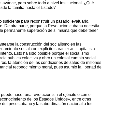
e avance, pero sobre todo a nivel institucional. ¿Qué
esde la familia hasta el Estado?
 suficiente para reconstruir un pasado, evaluarlo,
te. De otra parte, porque la Revolución cubana necesita
r de permanente superación de si misma que debe tener
ntearse la construcción del socialismo en las
amiento social con explícito carácter anticapitalista
intento. Esto ha sido posible porque el socialismo
ncia pública colectiva y obró un colosal cambio social
gros, la atención de las condiciones de salud de millones
tancial reconocimiento moral, pues asumió la libertad de
puede hacer una revolución sin el ejército o con el
 reconocimiento de los Estados Unidos», entre otras
y del peso cubano y la subordinación nacional a los