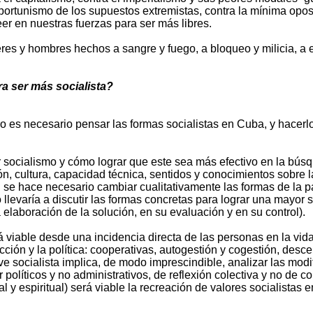
l oportunismo de los supuestos extremistas, contra la mínima opos
er en nuestras fuerzas para ser más libres.
res y hombres hechos a sangre y fuego, a bloqueo y milicia, a 
a ser más socialista?
ro es necesario pensar las formas socialistas en Cuba, y hacerl
cialismo y cómo lograr que este sea más efectivo en la búsqued
ión, cultura, capacidad técnica, sentidos y conocimientos sobre l
 se hace necesario cambiar cualitativamente las formas de la par
so llevaría a discutir las formas concretas para lograr una mayor
a elaboración de la solución, en su evaluación y en su control).
iable desde una incidencia directa de las personas en la vida p
cción y la política: cooperativas, autogestión y cogestión, desc
ve socialista implica, de modo imprescindible, analizar las modif
olíticos y no administrativos, de reflexión colectiva y no de co
l y espiritual) será viable la recreación de valores socialistas 