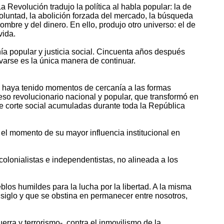
La Revolución tradujo la política al habla popular: la de
 voluntad, la abolición forzada del mercado, la búsqueda
ombre y del dinero. En ello, produjo otro universo: el de
vida.
ía popular y justicia social. Cincuenta años después
varse es la única manera de continuar.
e haya tenido momentos de cercanía a las formas
ceso revolucionario nacional y popular, que transformó en
de corte social acumuladas durante toda la República
el momento de su mayor influencia institucional en
olonialistas e independentistas, no alineada a los
los humildes para la lucha por la libertad. A la misma
iglo y que se obstina en permanecer entre nosotros,
rra y terrorismo-, contra el inmovilismo de la