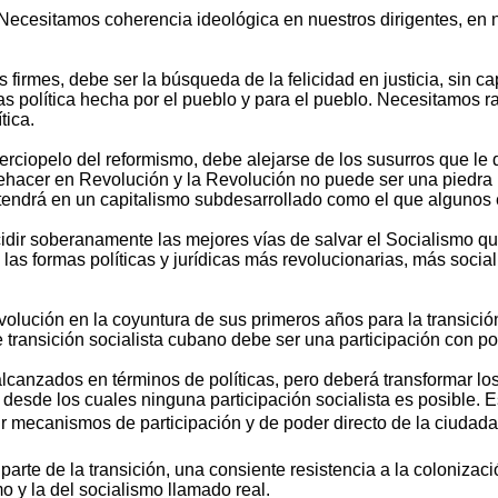
cesitamos coherencia ideológica en nuestros dirigentes, en nu
rmes, debe ser la búsqueda de la felicidad en justicia, sin capi
olítica hecha por el pueblo y para el pueblo. Necesitamos radi
tica.
erciopelo del reformismo, debe alejarse de los susurros que le
rehacer en Revolución y la Revolución no puede ser una piedra 
ntendrá en un capitalismo subdesarrollado como el que algunos
cidir soberanamente las mejores vías de salvar el Socialismo qu
as formas políticas y jurídicas más revolucionarias, más social
olución en la coyuntura de sus primeros años para la transición 
 transición socialista cubano debe ser una participación con pode
lcanzados en términos de políticas, pero deberá transformar lo
esde los cuales ninguna participación socialista es posible. Es
edir mecanismos de participación y de poder directo de la ciudada
arte de la transición, una consiente resistencia a la colonizaci
o y la del socialismo llamado real.