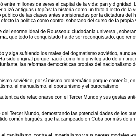
yó entre millones de seres el capital de la vida: pan y dignidad. 
rializó antiguas utopías: la historia como un fruto dilecto de la
 público de las clases antes aprisionadas por la dictadura del h
efecto la política como control soberano del curso de la propia 
rte del enorme ideal de Rousseau: ciudadanía universal, soberan
ma, que todo lo conquistado ha de ser reconquistado, que reno
ido y siga sufriendo los males del dogmatismo soviético, aunqu
 Ha sido original porque nació como hijo privilegiado de un pro
triunfante, las reformas democráticas propias del nacionalismo 
smo soviético, por sí mismo problemático porque contenía, en 
tismo, el manualismo, el oportunismo y el burocratismo.
téntica de relacionarse con el Tercer Mundo y sus gestas antic
 del Tercer Mundo, demostrando las potencialidades de los pueb
entido común burgués, que ha campeado en Cuba por más de un s
el capitalismo, contra el imperialismo y sus peores modales -gue