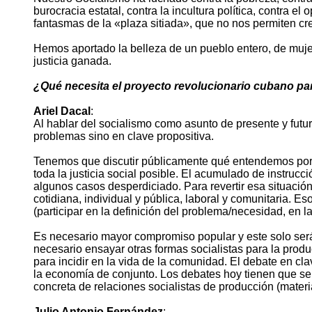
burocracia estatal, contra la incultura política, contra e
fantasmas de la «plaza sitiada», que no nos permiten cre
Hemos aportado la belleza de un pueblo entero, de muje
justicia ganada.
¿Qué necesita el proyecto revolucionario cubano par
Ariel Dacal
:
Al hablar del socialismo como asunto de presente y futu
problemas sino en clave propositiva.
Tenemos que discutir públicamente qué entendemos por so
toda la justicia social posible. El acumulado de instrucc
algunos casos desperdiciado. Para revertir esa situación
cotidiana, individual y pública, laboral y comunitaria. E
(participar en la definición del problema/necesidad, en l
Es necesario mayor compromiso popular y este solo será v
necesario ensayar otras formas socialistas para la produ
para incidir en la vida de la comunidad. El debate en cla
la economía de conjunto. Los debates hoy tienen que ser p
concreta de relaciones socialistas de producción (materia
Julio Antonio Fernández
: