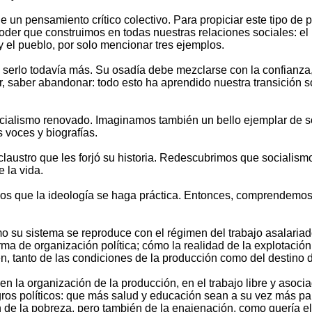
de un pensamiento crítico colectivo. Para propiciar este tipo de
poder que construimos en todas nuestras relaciones sociales: el 
y el pueblo, por solo mencionar tres ejemplos.
 serlo todavía más. Su osadía debe mezclarse con la confianza, 
, saber abandonar: todo esto ha aprendido nuestra transición so
alismo renovado. Imaginamos también un bello ejemplar de soc
 voces y biografías.
laustro que les forjó su historia. Redescubrimos que socialismo 
 la vida.
s que la ideología se haga práctica. Entonces, comprendemos
su sistema se reproduce con el régimen del trabajo asalariado 
a de organización política; cómo la realidad de la explotación n
en, tanto de las condiciones de la producción como del destino d
la organización de la producción, en el trabajo libre y asociad
ros políticos: que más salud y educación sean a su vez más part
ón de la pobreza, pero también de la enajenación, como quería 