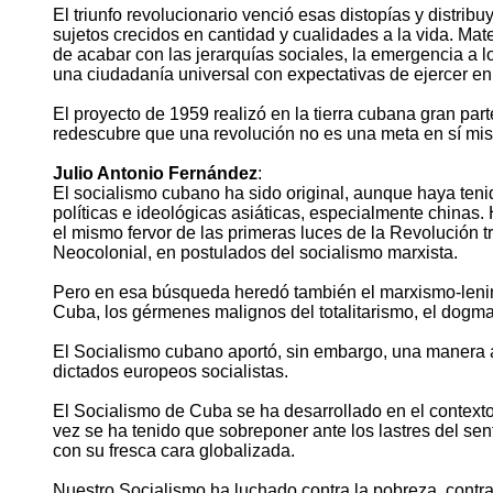
El triunfo revolucionario venció esas distopías y distribu
sujetos crecidos en cantidad y cualidades a la vida. Mate
de acabar con las jerarquías sociales, la emergencia a lo
una ciudadanía universal con expectativas de ejercer en 
El proyecto de 1959 realizó en la tierra cubana gran pa
redescubre que una revolución no es una meta en sí mis
Julio Antonio Fernández
:
El socialismo cubano ha sido original, aunque haya ten
políticas e ideológicas asiáticas, especialmente chinas.
el mismo fervor de las primeras luces de la Revolución 
Neocolonial, en postulados del socialismo marxista.
Pero en esa búsqueda heredó también el marxismo-lenini
Cuba, los gérmenes malignos del totalitarismo, el dogma
El Socialismo cubano aportó, sin embargo, una manera au
dictados europeos socialistas.
El Socialismo de Cuba se ha desarrollado en el contexto
vez se ha tenido que sobreponer ante los lastres del s
con su fresca cara globalizada.
Nuestro Socialismo ha luchado contra la pobreza, contra 