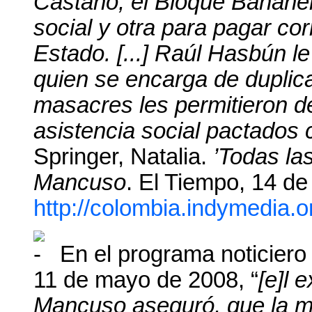
Castaño, el Bloque Bananer
social y otra para pagar cor
Estado. [...] Raúl Hasbún le
quien se encarga de duplica
masacres les permitieron 
asistencia social pactados 
Springer, Natalia.
’Todas la
Mancuso
. El Tiempo, 14 d
http://colombia.indymedia.
En el programa noticiero
11 de mayo de 2008, “
[e]l 
Mancuso aseguró, que la mu