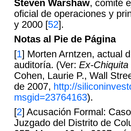
Steven Warshaw
, comité e
oficial de operaciones y prin
y 2000 [
52
].
Notas al Pie de Página
[
1
] Morten Arntzen, actual 
auditoría. (Ver:
Ex-Chiquita 
Cohen, Laurie P., Wall Stre
de 2007,
http://siliconinv
msgid=23764163
).
[
2
] Acusación Formal: Cas
Juzgado del Distrito de Co