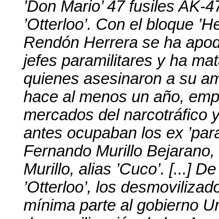
’Don Mario’ 47 fusiles AK-4
’Otterloo’. Con el bloque ’
Rendón Herrera se ha apod
jefes paramilitares y ha m
quienes asesinaron a su am
hace al menos un año, emp
mercados del narcotráfico y 
antes ocupaban los ex ’par
Fernando Murillo Bejarano,
Murillo, alias ’Cuco’. [...] D
’Otterloo’, los desmovilizad
mínima parte al gobierno Ur