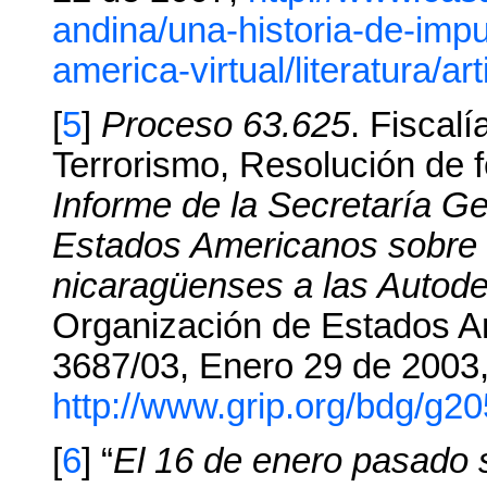
andina/una-historia-de-imp
america-virtual/literatura/ar
[
5
]
Proceso 63.625
. Fiscal
Terrorismo, Resolución de 
Informe de la Secretaría Ge
Estados Americanos sobre 
nicaragüenses a las Autod
Organización de Estados A
3687/03, Enero 29 de 2003
http://www.grip.org/bdg/g20
[
6
] “
El 16 de enero pasado s