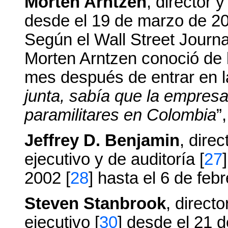
Morten Arntzen
, director 
desde el 19 de marzo de 20
Según el Wall Street Journ
Morten Arntzen conoció de 
mes después de entrar en la
junta, sabía que la empres
paramilitares en Colombia
”
Jeffrey D. Benjamin
, dire
ejecutivo y de auditoría [
27
2002 [
28
] hasta el 6 de feb
Steven Stanbrook
, direct
ejecutivo [
30
] desde el 21 