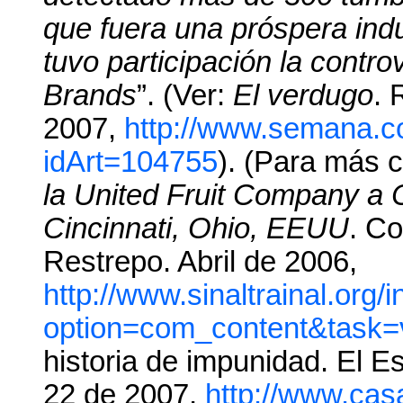
que fuera una próspera in
tuvo participación la contro
Brands
”. (Ver:
El verdugo
. 
2007,
http://www.semana.c
idArt=104755
). (Para más 
la United Fruit Company a C
Cincinnati, Ohio, EEUU
. C
Restrepo. Abril de 2006,
http://www.sinaltrainal.org/
option=com_content&task=
historia de impunidad. El E
22 de 2007,
http://www.cas