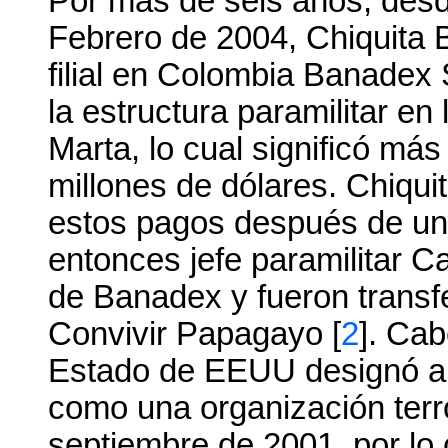
Por más de seis años, desd
Febrero de 2004, Chiquita B
filial en Colombia Banadex
la estructura paramilitar e
Marta, lo cual significó má
millones de dólares. Chiqui
estos pagos después de una
entonces jefe paramilitar Ca
de Banadex y fueron transfe
Convivir Papagayo [
2
]. Cab
Estado de EEUU designó a l
como una organización terro
septiembre de 2001, por lo c