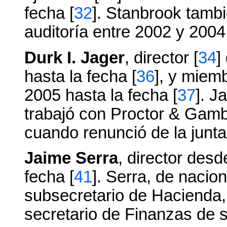
fecha [
32
]. Stanbrook tamb
auditoría entre 2002 y 2004
Durk I. Jager
, director [
34
]
hasta la fecha [
36
], y miem
2005 hasta la fecha [
37
]. J
trabajó con Proctor & Gamb
cuando renunció de la junta 
Jaime Serra
, director desd
fecha [
41
]. Serra, de nacio
subsecretario de Hacienda,
secretario de Finanzas de s