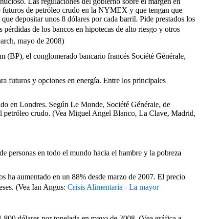
nucioso. Las regulaciones del gobierno sobre el margen en
e futuros de petróleo crudo en la NYMEX y que tengan que
 que depositar unos 8 dólares por cada barril. Pide prestados los
s pérdidas de los bancos en hipotecas de alto riesgo y otros
search, mayo de 2008)
eum (BP), el conglomerado bancario francés Société Générale,
a futuros y opciones en energía. Entre los principales
asado en Londres. Según Le Monde, Société Générale, de
el petróleo crudo. (Vea Miguel Angel Blanco, La Clave, Madrid,
s de personas en todo el mundo hacia el hambre y la pobreza
ranos ha aumentado en un 88% desde marzo de 2007. El precio
meses. (Vea Ian Angus:
Crisis Alimentaria - La mayor
1.800 dólares por tonelada en mayo de 2008. (Vea gráfica a