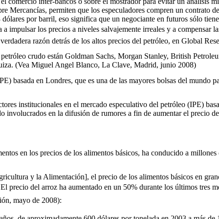
omercio inter-bancos o sobre el mostrador para evitar un análisis mi
bre Mercancías, permiten que los especuladores compren un contrato d
dólares por barril, eso significa que un negociante en futuros sólo tiene
 a impulsar los precios a niveles salvajemente irreales y a compensar la
a verdadera razón detrás de los altos precios del petróleo, en Global Re
el petróleo crudo están Goldman Sachs, Morgan Stanley, British Petrol
iza. (Vea Miguel Angel Blanco, La Clave, Madrid, junio 2008)
(IPE) basada en Londres, que es una de las mayores bolsas del mundo par
ctores institucionales en el mercado especulativo del petróleo (IPE) b
 involucrados en la difusión de rumores a fin de aumentar el precio d
umentos en los precios de los alimentos básicos, ha conducido a millone
icultura y la Alimentación], el precio de los alimentos básicos en g
 El precio del arroz ha aumentado en un 50% durante los últimos tres 
lión, mayo de 2008):
co años, de aproximadamente 600 dólares por tonelada en 2003 a más de 