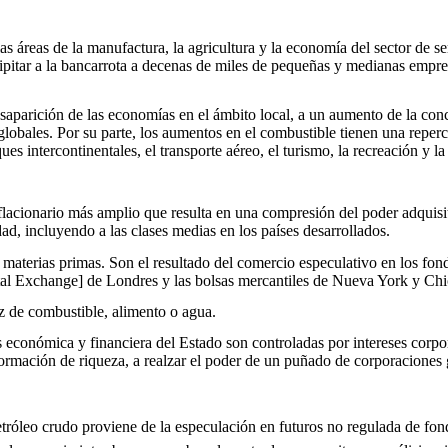
as áreas de la manufactura, la agricultura y la economía del sector de 
cipitar a la bancarrota a decenas de miles de pequeñas y medianas empres
desaparición de las economías en el ámbito local, a un aumento de la con
les. Por su parte, los aumentos en el combustible tienen una repercus
ues intercontinentales, el transporte aéreo, el turismo, la recreación y l
nflacionario más amplio que resulta en una compresión del poder adquis
d, incluyendo a las clases medias en los países desarrollados.
aterias primas. Son el resultado del comercio especulativo en los fondo
tal Exchange] de Londres y las bolsas mercantiles de Nueva York y Ch
ez de combustible, alimento o agua.
as económica y financiera del Estado son controladas por intereses corpo
formación de riqueza, a realzar el poder de un puñado de corporaciones 
etróleo crudo proviene de la especulación en futuros no regulada de fond