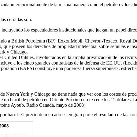
zada internacionalmente de la misma manera como el petróleo y los alim
tas cerradas son:
t, incluyendo los especuladores institucionales que juegan un papel dire
yendo a British Petroleum (BP), ExxonMobil, Chevron-Texaco, Royal Du
, que poseen los derechos de propiedad intelectual sobre semillas e in
York y Chicago.
-United Utilities, involucrados en la amplia privatización de los recur
 incluye a los cinco grandes contratistas de la defensa de EE.UU. (L
oration (BAES) constituye una poderosa fuerza superpuesta, estrechamen
s de Nueva York y Chicago no tiene nada que ver con los costes de prod
de un barril de petróleo en Oriente Próximo no excede los 15 dólares. Lo
Antoine Ayoub, Radio Canadá, mayo de 2008)
or barril. El precio de mercado es en gran parte el resultado de la acom