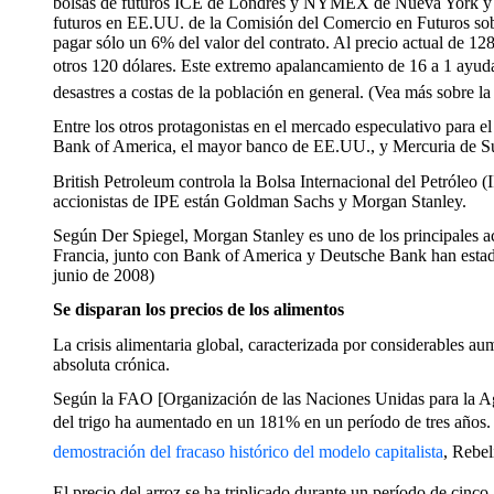
bolsas de futuros ICE de Londres y NYMEX de Nueva York y el c
futuros en EE.UU. de la Comisión del Comercio en Futuros so
pagar sólo un 6% del valor del contrato. Al precio actual de 128 
otros 120 dólares. Este extremo apalancamiento de 16 a 1 ayuda
desastres a costas de la población en general. (Vea más sobre l
Entre los otros protagonistas en el mercado especulativo para 
Bank of America, el mayor banco de EE.UU., y Mercuria de Su
British Petroleum controla la Bolsa Internacional del Petróleo 
accionistas de IPE están Goldman Sachs y Morgan Stanley.
Según Der Spiegel, Morgan Stanley es uno de los principales a
Francia, junto con Bank of America y Deutsche Bank han estado
junio de 2008)
Se disparan los precios de los alimentos
La crisis alimentaria global, caracterizada por considerables a
absoluta crónica.
Según la FAO [Organización de las Naciones Unidas para la Agr
del trigo ha aumentado en un 181% en un período de tres años.
demostración del fracaso histórico del modelo capitalista
, Rebe
El precio del arroz se ha triplicado durante un período de cin