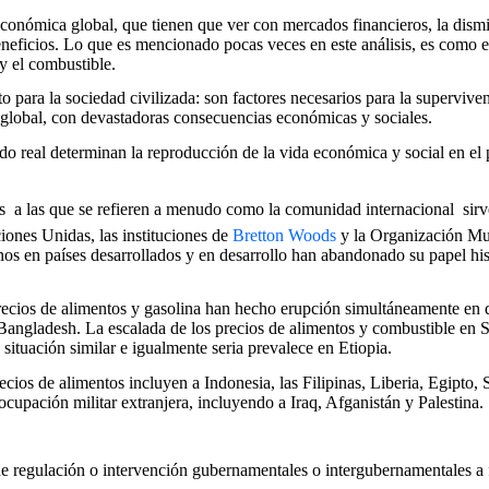
conómica global, que tienen que ver con mercados financieros, la dismin
neficios. Lo que es mencionado pocas veces en este análisis, es como e
 y el combustible.
o para la sociedad civilizada: son factores necesarios para la supervive
 global, con devastadoras consecuencias económicas y sociales.
ido real determinan la reproducción de la vida económica y social en el
 a las que se refieren a menudo como la comunidad internacional  sirve
iones Unidas, las instituciones de
Bretton Woods
y la Organización M
s en países desarrollados y en desarrollo han abandonado su papel hist
precios de alimentos y gasolina han hecho erupción simultáneamente en 
 Bangladesh. La escalada de los precios de alimentos y combustible en S
tuación similar e igualmente seria prevalece en Etiopia.
recios de alimentos incluyen a Indonesia, las Filipinas, Liberia, Egipto
ocupación militar extranjera, incluyendo a Iraq, Afganistán y Palestina.
e regulación o intervención gubernamentales o intergubernamentales a fi