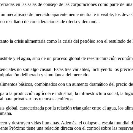
 cerradas en las salas de consejo de las corporaciones como parte de un
un mecanismo de mercado aparentemente neutral e invisible, los deva
omo resultado de consideraciones de oferta y demanda.
to la crisis alimentaria como la crisis del petróleo son el resultado
mbustible y el agua, sino de un proceso global de reestructuración económ
enciales no son algo casual. Estas tres variables, incluyendo los precio
nipulación deliberada y simultánea del mercado.
 de alimentos básicos, combinados con un aumento dramático del precio d
ara la producción agrícola e industrial, la infraestructura social, la h
para privatizar los recursos acuíferos.
s global, caracterizada por la relación triangular entre el agua, los ali
humana.
en y destruyen vidas humanas. Además, el colapso a escala mundial de 
nte Próximo tiene una relación directa con el control sobre las reservas