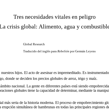
Tres necesidades vitales en peligro
La crisis global: Alimento, agua y combustibl
Global Research
Traducido del inglés para
Rebelión
por Germán Leyens
o a nuestros hijos. El acto de asesinar es impremeditado. Es instrument
, donde se deciden los precios globales de arroz, trigo y maíz.
 el ámbito nacional. La gente en diferentes países está siendo empobr
raciones globales tiene la capacidad de determinar, mediante la manipul
al más seria de la historia moderna. El proceso de empobrecimiento glo
la erupción simultánea de hambrunas en todas las principales regiones d