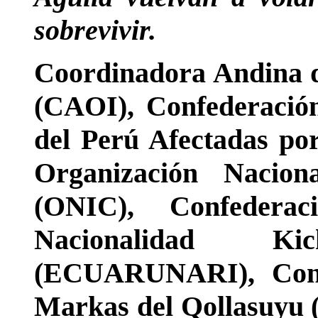
sobrevivir.
Coordinadora Andina d
(CAOI), Confederació
del Perú Afectadas p
Organización Nacion
(ONIC), Confedera
Nacionalidad K
(ECUARUNARI), Conse
Markas del Qollasuy