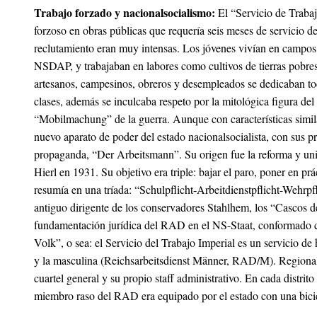
Trabajo forzado y nacionalsocialismo:
El
“Servicio de Traba
forzoso en obras públicas que requería seis meses de servicio d
reclutamiento eran muy intensas. Los jóvenes vivían en campos d
NSDAP, y trabajaban en labores como cultivos de tierras pobres,
artesanos, campesinos, obreros y desempleados se dedicaban todo
clases, además se inculcaba respeto por la mitológica figura del
“Mobilmachung” de la guerra. Aunque con características simil
nuevo aparato de poder del estado nacionalsocialista, con sus p
propaganda, “Der Arbeitsmann”. Su origen fue la reforma y unif
Hierl
en 1931. Su objetivo era triple: bajar el paro, poner en pr
resumía en una tríada: “Schulpflicht-Arbeitdienstpflicht-Wehrpfl
antiguo dirigente de los conservadores Stahlhem, los “Cascos de
fundamentación jurídica del RAD en el NS-Staat, conformado co
Volk”, o sea: el Servicio del Trabajo Imperial es un servicio
y la masculina (Reichsarbeitsdienst Männer, RAD/M). Regionalme
cuartel general y su propio staff administrativo. En cada distri
miembro raso del RAD era equipado por el estado con una bicic