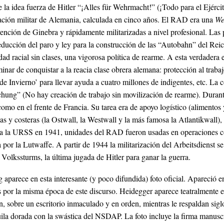
la idea fuerza de Hitler “¡Alles für Wehrmacht!” (¡Todo para el Ejérci
aración militar de Alemania, calculada en cinco años. El RAD era una
We
vención de Ginebra y rápidamente militarizadas a nivel profesional. Las
reducción del paro y ley para la construcción de las “Autobahn” del Reic
ad racial sin clases, una vigorosa política de rearme. A esta verdadera
nar de conquistar a la reacia clase obrera alemana: protección al trab
e Invierno’ para llevar ayuda a cuatro millones de indigentes, etc. La 
hung” (No hay creación de trabajo sin movilización de rearme). Duran
omo en el frente de Francia. Su tarea era de apoyo logístico (alimentos
zas y costeras (la Ostwall, la Westwall y la más famosa la Atlantikwall
n a la URSS en 1941, unidades del RAD fueron usadas en operaciones co
a por la Lutwaffe. A partir de 1944 la militarización del Arbeitsdienst s
 Volkssturms, la última jugada de Hitler para ganar la guerra.
 aparece en esta interesante (y poco difundida) foto oficial. Apareció 
 por la misma época de este discurso. Heidegger aparece teatralmente en
ón, sobre un escritorio inmaculado y en orden, mientras le respaldan sig
guila dorada con la swástica del NSDAP. La foto incluye la firma manuscri