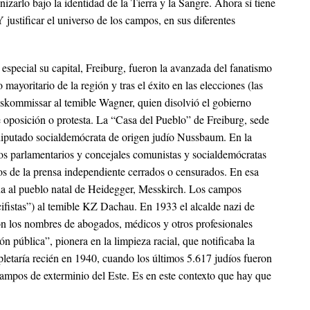
izarlo bajo la identidad de la Tierra y la Sangre. Ahora sí tiene
Y justificar el universo de los campos, en sus diferentes
especial su capital, Freiburg, fueron la avanzada del fanatismo
yoritario de la región y tras el éxito en las elecciones (las
chskommissar al temible Wagner, quien disolvió el gobierno
 oposición o protesta. La “Casa del Pueblo” de Freiburg, sede
do diputado socialdemócrata de origen judío Nussbaum. En
la
os parlamentarios y concejales comunistas y socialdemócratas
os de la prensa independiente cerrados o censurados. En esa
na al pueblo natal de Heidegger, Messkirch. Los campos
fistas”) al temible
KZ Dachau
. En 1933 el alcalde nazi de
con los nombres de abogados, médicos y otros profesionales
n pública”, pionera en la limpieza racial, que notificaba la
pletaría recién en 1940, cuando los últimos 5.617 judíos fueron
campos de exterminio del Este. Es en este contexto que hay que