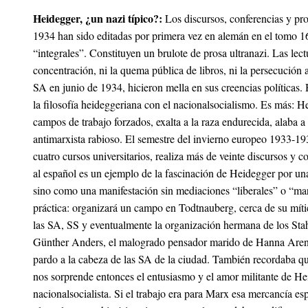
Heidegger, ¿un nazi típico?:
Los discursos, conferencias y pro
1934 han sido editadas por primera vez en alemán en el tomo
“integrales”
. Constituyen un brulote de prosa ultranazi. Las lect
concentración, ni la quema pública de libros, ni la persecución a
SA en junio de 1934, hicieron mella en sus creencias políticas. 
la filosofía heideggeriana con el nacionalsocialismo. Es más: He
campos de trabajo forzados, exalta a la raza endurecida, alaba a
antimarxista rabioso. El semestre del invierno europeo 1933-19
cuatro cursos universitarios, realiza más de veinte discursos y 
al español es un ejemplo de la fascinación de Heidegger por una 
sino como una manifestación sin mediaciones “liberales” o “mar
práctica: organizará un campo en Todtnauberg, cerca de su mít
las SA, SS y eventualmente la organización hermana de los
Sta
Günther Anders
, el malogrado pensador marido de Hanna Aren
pardo a la cabeza de las SA de la ciudad. También recordaba qu
nos sorprende entonces el entusiasmo y el amor militante de Heid
nacionalsocialista. Si el trabajo era para Marx esa mercancía espe