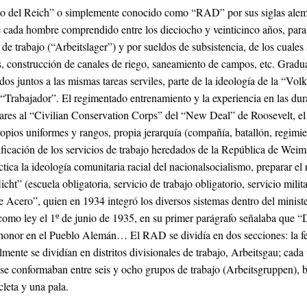
jo del Reich”
o simplemente conocido como “RAD” por sus siglas alema
e cada hombre comprendido entre los dieciocho y veinticinco años, para
e trabajo (“Arbeitslager”) y por sueldos de subsistencia, de los cuales 
 construcción de canales de riego, saneamiento de campos, etc. Graduad
s juntos a las mismas tareas serviles, parte de la ideología de la “Vo
 “Trabajador”. El regimentado entrenamiento y la experiencia en las dura
ares al
“Civilian Conservation Corps”
del “New Deal” de Roosevelt, el 
ropios uniformes y rangos, propia jerarquía (compañía, batallón, regimie
icación de los servicios de trabajo heredados de la República de Weima
áctica la ideología comunitaria racial del nacionalsocialismo, preparar 
icht” (escuela obligatoria, servicio de trabajo obligatorio, servicio mil
 Acero”, quien en 1934 integró los diversos sistemas dentro del minister
mo ley el 1º de junio de 1935, en su primer parágrafo señalaba que “
 de honor en el Pueblo Alemán… El RAD se dividía en dos secciones: la
nte se dividían en distritos divisionales de trabajo, Arbeitsgau; cada 
to se conformaban entre seis y ocho grupos de trabajo (Arbeitsgruppen),
leta y una pala.