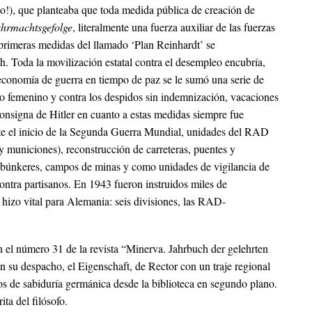
to!), que planteaba que toda medida pública de creación de
hrmachtsgefolge
, literalmente una fuerza auxiliar de las fuerzas
 primeras medidas del llamado ‘Plan Reinhardt’ se
h. Toda la movilización estatal contra el desempleo encubría,
 economía de guerra en tiempo de paz se le sumó una serie de
ajo femenino y contra los despidos sin indemnización, vacaciones
consigna de Hitler en cuanto a estas medidas siempre fue
te el inicio de la Segunda Guerra Mundial, unidades del RAD
 y municiones), reconstrucción de carreteras, puentes y
), búnkeres, campos de minas y como unidades de vigilancia de
ntra partisanos. En 1943 fueron instruidos miles de
e hizo vital para Alemania: seis divisiones, las RAD-
en el número 31 de la revista “Minerva. Jahrbuch der gelehrten
 su despacho, el Eigenschaft, de Rector con un traje regional
los de sabiduría germánica desde la biblioteca en segundo plano.
ta del filósofo.