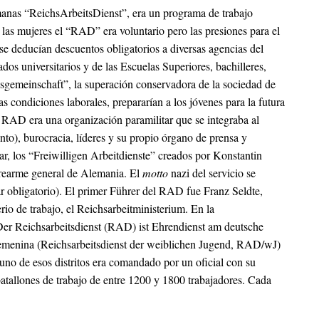
nas “ReichsArbeitsDienst”, era un programa de trabajo
 las mujeres el “RAD” era voluntario pero las presiones para el
se deducían descuentos obligatorios a diversas agencias del
os universitarios y de las Escuelas Superiores, bachilleres,
lksgemeinschaft”, la superación conservadora de la sociedad de
s condiciones laborales, prepararían a los jóvenes para la futura
RAD era una organización paramilitar que se integraba al
nto), burocracia, líderes y su propio órgano de prensa y
r, los “Freiwilligen Arbeitdienste” creados por
Konstantin
el rearme general de Alemania. El
motto
nazi del servicio se
itar obligatorio). El primer Führer del RAD fue
Franz Seldte
,
io de trabajo, el Reichsarbeitministerium. En la
Der Reichsarbeitsdienst (RAD) ist Ehrendienst am deutsche
 femenina (Reichsarbeitsdienst der weiblichen Jugend, RAD/wJ)
uno de esos distritos era comandado por un oficial con su
 batallones de trabajo de entre 1200 y 1800 trabajadores. Cada