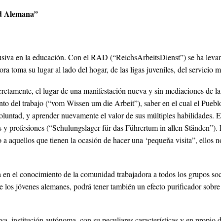
ad Alemana”
xclusiva en la educación. Con el RAD (“ReichsArbeitsDienst”) se ha leva
toma su lugar al lado del hogar, de las ligas juveniles, del servicio mil
cretamente, el lugar de una manifestación nueva y sin mediaciones de
to del trabajo (“vom Wissen um die Arbeit”), saber en el cual el Pueblo
Voluntad, y aprender nuevamente el valor de sus múltiples habilidades.
 y profesiones (“Schulungslager für das Führertum in allen Ständen”). L
 a aquellos que tienen la ocasión de hacer una ‘pequeña visita”, ellos 
 en el conocimiento de la comunidad trabajadora a todos los grupos soci
de los jóvenes alemanes, podrá tener también un efecto purificador sobre
a, institución autónoma, con su peculiares características y en propio 