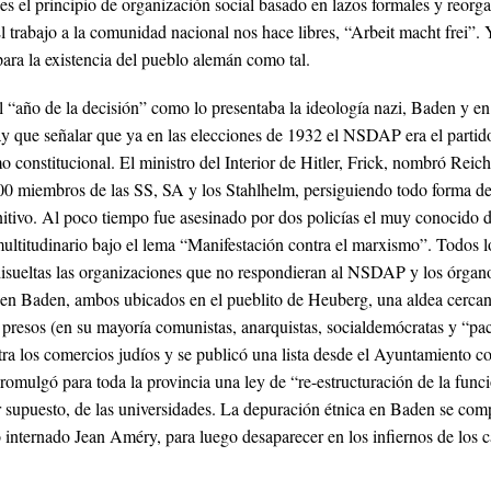
es el principio de organización social basado en lazos formales y reorgan
l trabajo a la comunidad nacional nos hace libres,
“Arbeit macht frei”
. 
para la existencia del pueblo alemán como tal.
 “año de la decisión” como lo presentaba la ideología nazi, Baden y en 
 que señalar que ya en las elecciones de 1932 el NSDAP era el partido ma
 constitucional. El ministro del Interior de Hitler, Frick, nombró Rei
00 miembros de las SS, SA y los Stahlhelm, persiguiendo todo forma de
efinitivo. Al poco tiempo fue asesinado por dos policías el muy conoci
ltitudinario bajo el lema “Manifestación contra el marxismo”. Todos l
, disueltas las organizaciones que no respondieran al NSDAP y los órgan
s en Baden, ambos ubicados
en el pueblito de Heuberg
, una aldea cerca
presos (en su mayoría comunistas, anarquistas, socialdemócratas y “paci
ntra los comercios judíos y se publicó una lista desde el Ayuntamiento 
romulgó para toda la provincia una ley de “re-estructuración de la funció
or supuesto, de las universidades. La depuración étnica en Baden se com
o internado Jean Améry, para luego desaparecer en los infiernos de los 