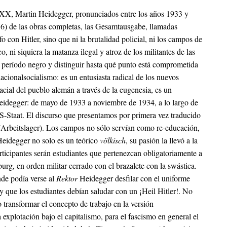
lo XX, Martin Heidegger, pronunciados entre los años 1933 y
76)
de las obras completas,
las Gesamtausgabe, llamadas
o con Hitler, sino que ni la brutalidad policial, ni los campos de
, ni siquiera la matanza ilegal y atroz de los militantes de las
te período negro y distinguir hasta qué punto está comprometida
acionalsocialismo: es un entusiasta radical de los nuevos
acial del pueblo alemán a través de la eugenesia, es un
Heidegger: de mayo de 1933 a noviembre de 1934, a lo largo de
 NS-Staat. El discurso que presentamos por primera vez traducido
(
Arbeitslager
). Los campos no sólo servían como re-educación,
Heidegger no solo es un teórico
völkisch
, su pasión la llevó a la
rticipantes serán estudiantes que pertenezcan obligatoriamente a
rg, en orden militar cerrado con el brazalete con la swástica.
de podía verse al
Rektor
Heidegger desfilar con el uniforme
 que los estudiantes debían saludar con un ¡Heil Hitler!. No
o transformar el concepto de trabajo en la versión
a explotación bajo el capitalismo, para el fascismo en general el