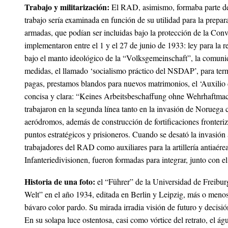
Trabajo y militarización:
El RAD, asimismo, formaba parte de 
trabajo sería examinada en función de su utilidad para la prep
armadas, que podían ser incluidas bajo la protección de la Con
implementaron entre el 1 y el 27 de junio de 1933: ley para la 
bajo el manto ideológico de la “Volksgemeinschaft”, la comunid
medidas, el llamado ‘socialismo práctico del NSDAP’, para termi
pagas, prestamos blandos para nuevos matrimonios, el ‘Auxilio d
concisa y clara: “Keines Arbeitsbeschaffung ohne Wehrhaftmac
trabajaron en la segunda línea tanto en la invasión de Noruega c
aeródromos, además de construcción de fortificaciones fronteri
puntos estratégicos y prisioneros. Cuando se desató la invasió
trabajadores del RAD como auxiliares para la artillería antiaére
Infanteriedivisionen, fueron formadas para integrar, junto con el
Historia de una foto:
el “Führer” de la Universidad de Freiburg
Welt” en el año 1934, editada en Berlin y Leipzig, más o menos
bávaro color pardo. Su mirada irradia visión de futuro y decisi
En su solapa luce ostentosa, casi como vórtice del retrato, el á