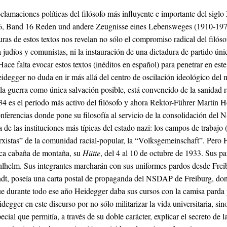
clamaciones políticas del filósofo más influyente e importante del sig
 16, Band 16 Reden und andere Zeugnisse eines Lebensweges (1910-19
uras de estos textos nos revelan no sólo el compromiso radical del filósof
 judíos y comunistas, ni la instauración de una dictadura de partido único
Hace falta evocar estos textos (inéditos en español) para penetrar en es
idegger no duda en ir más allá del centro de oscilación ideológico del n
 la guerra como única salvación posible, está convencido de la sanidad r
34 es el período más activo del filósofo y ahora Rektor-Führer Martín 
conferencias donde pone su filosofía al servicio de la consolidación del
de las instituciones más típicas del estado nazi: los campos de trabajo 
xistas” de la comunidad racial-popular, la
“Volksgemeinschaft”
. Pero 
ica cabaña de montaña, su
Hütte
, del 4 al 10 de octubre de 1933. Sus pa
hlhelm
. Sus integrantes marcharán con sus uniformes pardos desde Freibu
dt, poseía una carta postal de propaganda del NSDAP de Freiburg, don
e durante todo ese año Heidegger daba sus cursos con la camisa parda y
egger en este discurso por no sólo militarizar la vida universitaria, sin
cial que permitía, a través de su doble carácter, explicar el secreto de l