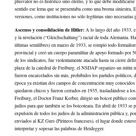
plusvalor no es histórico sino eterno, y lo que debe modificarse 
sentido ese lema que se presentaba como una broma siniestra, E
versiones, como instituciones no sólo legítimas sino necesarias 
Ascenso y consolidación de Hitler:
A lo largo del año 1933, el
y la nivelación (
“Gleichschaltung”)
racial de toda Alemania. Hay
últimas semilibres) en marzo de 1933, se rompió todo formalismo
provincial y creó un cuerpo paramilitar de apoyo formado por 5
de los sindicatos, fue violentamente atacada hasta su cierre d
plaza de la catedral de Freiburg
, el NSDAP organizo un mitin mu
fueron encarcelados sin más, prohibidos los partidos políticos
época ya existían dos campos de concentración muy conocido
quedaron chicos y fueron cerrados en 1935, trasladándose a los 
Freiburg, el Doctor Franz Kerber, dirigió un boicot público co
judíos para que también se los boicoteara. En abril de 1933 se p
expulsión de todos los judíos de la administración pública y, p
enviados al
KZ Gurs
(Pirineos franceses), el lugar donde estuv
interpretar y sopesar las palabras de Heidegger.