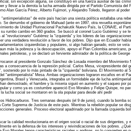
 oficial, sin excepción alguna, se constituyó en una fuerza auxiliar de las cr
 y llevar a la derrota la lucha armada dirigida por el Partido Comunista del P
como Alan García Pérez, Alberto Fujimori, y Alejandro Toledo, llegaron al pode
"antiimperialistas" de este país hacían una siesta política estallaba una reb
o. Se derrumbo el gobierno de Mahuad (ante en 1997, otra revuelta espontánea
vimiento de Unidad Plurinacional Pachakutik Nuevo País, la CONAIE, el Partid
y su rumbo cambio en 360 grados. Se buscó al coronel Lucio Gutiérrez y se le 
s al "revolucionario" Gutiérrez la "izquierda" y los lideres de las organizacion
cer una verdadera revolución a favor de los pobres. Dijo que en Ecuador había
parlamentarios izquierdistas y populares, si algo habían ganado, esto se veí
 aun más la pobreza y la desocupación, apoyo el Plan Colombia americano, per
ionales petroleras, y se declaró un ferviente admirador de la política de Geor
rrocaron al presidente Gonzalo Sánchez de Losada miembro del Movimiento Na
as a consecuencia de la represión policial. Carlos Mesa, vicepresidente de
", sostenido por lo más pintado de la "izquierda" boliviana. El Movimiento a
el "antiimperialista" Mesa. Ambas organizaciones lograron escaños en el Parla
Argentina, Brasil y Venezuela, integraba un formidable eje de lucha antiimperi
lo han demostrado, el hambre y la miseria siguió en aumento y el saqueo por 
pular y como ya es costumbre apareció Evo Morales y Felipe Quispe, no para o
 la lucha social se montaron en la ola popular para desde ahí pedir
los Hidrocarburos. Tres semanas después (el 9 de junio), cuando la bomba so
Corte Suprema de Justicia de este país. Mientras la rebelión popular se disgr
ecciones generales. Proceso electoral apadrinado por la llamada izquierda bo
r la calidad revolucionaria en el origen social o racial de sus dirigentes, y 
ente en la defensa de los intereses y reivindicaciones de los pobres. ¿Qué po
e Evo Morales tenga características raciales y andinas, no lo convierten en 