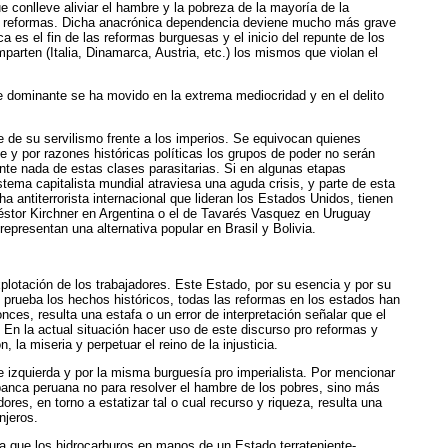
 conlleve aliviar el hambre y la pobreza de la mayoría de la
acer reformas. Dicha anacrónica dependencia deviene mucho más grave
es el fin de las reformas burguesas y el inicio del repunte de los
arten (Italia, Dinamarca, Austria, etc.) los mismos que violan el
e dominante se ha movido en la extrema mediocridad y en el delito
de su servilismo frente a los imperios. Se equivocan quienes
e y por razones históricas políticas los grupos de poder no serán
nte nada de estas clases parasitarias. Si en algunas etapas
tema capitalista mundial atraviesa una aguda crisis, y parte de esta
a antiterrorista internacional que lideran los Estados Unidos, tienen
éstor Kirchner en Argentina o el de Tavarés Vasquez en Uruguay
presentan una alternativa popular en Brasil y Bolivia.
plotación de los trabajadores. Este Estado, por su esencia y por su
lo prueba los hechos históricos, todas las reformas en los estados han
nces, resulta una estafa o un error de interpretación señalar que el
 En la actual situación hacer uso de este discurso pro reformas y
 la miseria y perpetuar el reino de la injusticia.
e izquierda y por la misma burguesía pro imperialista. Por mencionar
 banca peruana no para resolver el hambre de los pobres, sino más
res, en torno a estatizar tal o cual recurso y riqueza, resulta una
njeros.
ta que los hidrocarburos en manos de un Estado terrateniente-