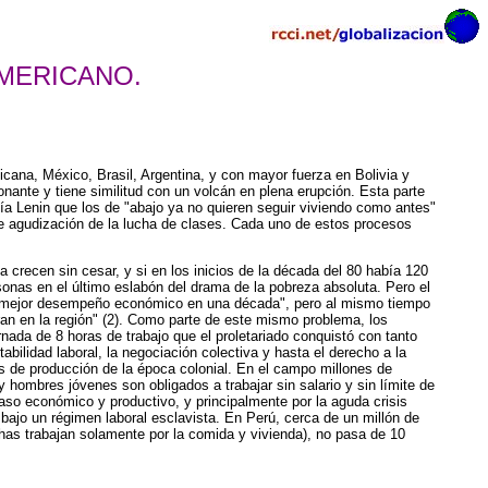
MERICANO.
ana, México, Brasil, Argentina, y con mayor fuerza en Bolivia y
ante y tiene similitud con un volcán en plena erupción. Esta parte
cía Lenin que los de "abajo ya no quieren seguir viviendo como antes"
te agudización de la lucha de clases. Cada uno de estos procesos
 crecen sin cesar, y si en los inicios de la década del 80 había 120
sonas en el último eslabón del drama de la pobreza absoluta. Pero el
 el mejor desempeño económico en una década", pero al mismo tiempo
ran en la región" (2). Como parte de este mismo problema, los
nada de 8 horas de trabajo que el proletariado conquistó con tanto
bilidad laboral, la negociación colectiva y hasta el derecho a la
s de producción de la época colonial. En el campo millones de
ombres jóvenes son obligados a trabajar sin salario y sin límite de
aso económico y productivo, y principalmente por la aguda crisis
n bajo un régimen laboral esclavista. En Perú, cerca de un millón de
has trabajan solamente por la comida y vivienda), no pasa de 10