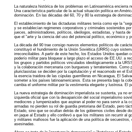
La naturaleza histórica de los problemas en Latinoamérica encierra 
Una característica particular de la actual situación política en Amér
dominación. En las décadas del 60, 70 y 80 la estrategia de dominac
El establecimiento de las dictaduras militares tenía como eje la "seg
y se establecían regimenes corporativos y criminales sostenidos por
jueces, administradores, políticos, ideólogos, estadistas, y hasta 
que el "arte y la ciencia del uso del potencial político, económico y
La década del 90 trae consigo nuevos elementos políticos de carácte
constituyó el hundimiento de la Unión Soviética (URRS) cuyo sistema,
irreconciliables. A partir de este hecho, los Estados Unidos quedan 
poderío militar para bloquear a largo plazo el acceso de EE.UU. a rec
los grupos y partidos políticos vinculados ideológicamente a la URSS 
y la colaboración mercenaria con burgueses y terratenientes. Como p
pluriclasistas se deciden por la capitulación y el reacomodo en el Es
la esencia traidora de las cúpulas guerrilleras en Nicaragua, El Sa
someter a los países latinoamericanos. Esta se presenta bajo la cob
cambia el uniforme militar por la vestimenta elegante y lustrosa. El p
La nueva estrategia de dominación imperialista se sustenta, ya no en
izquierda oficial que con la desaparición del social imperialismo sovié
mediocres y lumpenizados que aspiran al poder no para servir a la co
armadas no pierden su rol de guardia pretoriana del Estado, pero táct
Estado, sino que se ocultan detrás de los gobiernos civiles desde do
en jaque al Estado y ello conllevó a que los militares sin recurrir 
y militares mafiosos fue la aplicación de una política de secuestro
asesinadas.