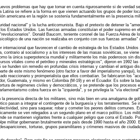
nuevos problemas que hay que tomar en cuenta rigurosamente si de verdad se q
ica Latina se refiere a la forma en que vienen actuando los grupos de poder l
ión americana en la región se sostenía fundamentalmente en la presencia milit
uridad nacional" y la lucha anticomunista. Bajo el pretexto de detener la "am
 los Estados Unidos. Las fuerzas armadas constituían el poder supremo en el
de "revolucionarios". Donald Baucom, teniente coronel de las Fuerza Aérea de
 psicológico de una nación se realizaba en conjunto con sus fuerzas armadas" (
r internacional que favorecen el cambio de estrategia de los Estados Unidos 
 contrario al socialismo y a los intereses de las masas soviéticas, se viene
como la única superpotencia mundial y militarmente los más poderosos sin dis
ursos vitales como el petróleo y minerales estratégicos", dijeron en 1992 las 
se hunden sin remedio en profundas crisis internas y cambian el antiguo discu
arte de este mismo fenómeno (otro factor a favor del imperialismo yanqui), l
tado reaccionario y proimperialista que ellos combatían. Se fabricaron los "a
lvador, Guatemala, y mismo en Colombia (M-19) y en el Ecuador. Es sobre la b
ertura de regimenes civiles y democráticos, y se pretende que los procesos e
arlamentarismo cobra fuerza en la "izquierda", y se privilegia la "vía elector
 la presencia directa de los militares, sino más bien en una amalgama de gobi
tico pasan a integrar el contingente de la burguesía y los terratenientes. Se in
lectividad, sino para saquear, robar y cometer los peores delitos comunes. E
icamente se ven relegados a un segundo plano en el marco político. Los milita
nde se mantienen vigilantes frente a cualquier peligro que corra el Estado. P
al golpe militar gobernaran brutalmente este país desde 1990 hasta el año 200
s, desapariciones, torturas, grupos paramilitares y crímenes masivos de ciu