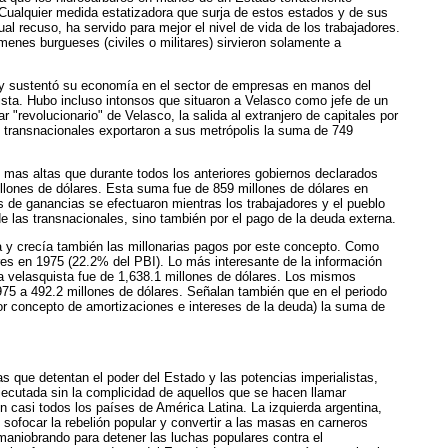
o. Cualquier medida estatizadora que surja de estos estados y de sus
l recuso, ha servido para mejor el nivel de vida de los trabajadores.
menes burgueses (civiles o militares) sirvieron solamente a
a", y sustentó su economía en el sector de empresas en manos del
lista. Hubo incluso intonsos que situaron a Velasco como jefe de un
 "revolucionario" de Velasco, la salida al extranjero de capitales por
s transnacionales exportaron a sus metrópolis la suma de 749
n mas altas que durante todos los anteriores gobiernos declarados
illones de dólares. Esta suma fue de 859 millones de dólares en
 de ganancias se efectuaron mientras los trabajadores y el pueblo
 las transnacionales, sino también por el pago de la deuda externa.
ía y crecía también las millonarias pagos por este concepto. Como
res en 1975 (22.2% del PBI). Lo más interesante de la información
ca velasquista fue de 1,638.1 millones de dólares. Los mismos
75 a 492.2 millones de dólares. Señalan también que en el periodo
por concepto de amortizaciones e intereses de la deuda) la suma de
s que detentan el poder del Estado y las potencias imperialistas,
ejecutada sin la complicidad de aquellos que se hacen llamar
 casi todos los países de América Latina. La izquierda argentina,
 sofocar la rebelión popular y convertir a las masas en carneros
 maniobrando para detener las luchas populares contra el