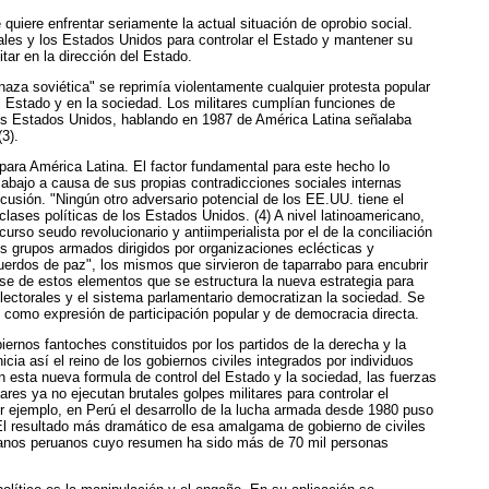
uiere enfrentar seriamente la actual situación de oprobio social.
ocales y los Estados Unidos para controlar el Estado y mantener su
ar en la dirección del Estado.
enaza soviética" se reprimía violentamente cualquier protesta popular
 Estado y en la sociedad. Los militares cumplían funciones de
 los Estados Unidos, hablando en 1987 de América Latina señalaba
3).
para América Latina. El factor fundamental para este hecho lo
 abajo a causa de sus propias contradicciones sociales internas
cusión. "Ningún otro adversario potencial de los EE.UU. tiene el
clases políticas de los Estados Unidos. (4) A nivel latinoamericano,
rso seudo revolucionario y antiimperialista por el de la conciliación
os grupos armados dirigidos por organizaciones eclécticas y
cuerdos de paz", los mismos que sirvieron de taparrabo para encubrir
ase de estos elementos que se estructura la nueva estrategia para
lectorales y el sistema parlamentario democratizan la sociedad. Se
al" como expresión de participación popular y de democracia directa.
ernos fantoches constituidos por los partidos de la derecha y la
icia así el reino de los gobiernos civiles integrados por individuos
n esta nueva formula de control del Estado y la sociedad, las fuerzas
res ya no ejecutan brutales golpes militares para controlar el
or ejemplo, en Perú el desarrollo de la lucha armada desde 1980 puso
0. El resultado más dramático de esa amalgama de gobierno de civiles
dadanos peruanos cuyo resumen ha sido más de 70 mil personas