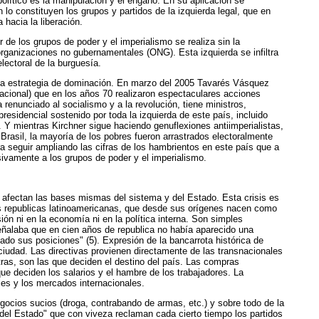
político es la manipulación y el engaño. En su aplicación se
lo constituyen los grupos y partidos de la izquierda legal, que en
hacia la liberación.
 de los grupos de poder y el imperialismo se realiza sin la
organizaciones no gubernamentales (ONG). Esta izquierda se infiltra
lectoral de la burguesía.
esta estrategia de dominación. En marzo del 2005 Tavarés Vásquez
acional) que en los años 70 realizaron espectaculares acciones
renunciado al socialismo y a la revolución, tiene ministros,
residencial sostenido por toda la izquierda de este país, incluido
Y mientras Kirchner sigue haciendo genuflexiones antiimperialistas,
Brasil, la mayoría de los pobres fueron arrastrados electoralmente
ra seguir ampliando las cifras de los hambrientos en este país que a
sivamente a los grupos de poder y el imperialismo.
e afectan las bases mismas del sistema y del Estado. Esta crisis es
e las republicas latinoamericanas, que desde sus orígenes nacen como
ión ni en la economía ni en la política interna. Son simples
señalaba que en cien años de republica no había aparecido una
ado sus posiciones" (5). Expresión de la bancarrota histórica de
ciudad. Las directivas provienen directamente de las transnacionales
tras, son las que deciden el destino del país. Las compras
ue deciden los salarios y el hambre de los trabajadores. La
les y los mercados internacionales.
egocios sucios (droga, contrabando de armas, etc.) y sobre todo de la
 del Estado" que con viveza reclaman cada cierto tiempo los partidos