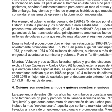
burocrático no será útil para aliviar el hambre en este país sino par
gobiernos, servirán fundamentalmente para acentuar mas el atraso y l
Sin embargo, hay cientos y miles de ejemplos históricos que muestran
consolidar el sistema de opresión y la dominación imperialista.
Por ejemplo el gobierno militar peruano de 1968-1975 liderado por el
Estado. Hasta la prensa y los sindicatos fueron estatizados. El gobi
proceso revolucionario socialista. ¿Cuál fue la realidad?. Aquí un br
ganancias de las transnacionales, principalmente americanas fue de 
millones de dólares suma que resulto mas alta que el régimen burgué
Durante todo el proceso que duró el régimen velasquista (1968-1975)
abiertamente proimperialistas. En 1970, en pleno auge del "antiimpe
1973, y creció en 1974 a 900 millones de dólares, subiendo a más de
en general acentuaron su miseria y pobreza. Pero el "antiimperialis
Mientras Velasco y sus acólitos lanzaban gritos y grandes discursos 
explica Hugo Cabieses y Carlos Otero (6) la deuda externa paso de 7
que entregan estos especialistas, es que la inversión directa norte
economistas señalan que en 1968 se pago 140.4 millones de dólares 
1968-1975 el flujo neto de capitales por endeudamiento externo fue d
2,473.8 millones de dólares.
4. Quiénes son nuestros amigos y quiénes nuestros enemigos
La experiencia de estos últimos años han contribuido a constatar que
sino también los grupos y partidos de la llamada izquierda oficial. N
"izquierda" y que actúa como muro de contención de las luchas popul
incluso la mas "revolucionaria" aquella que se llama marxista-leninis
llevados a la cola de un gobierno reaccionario y proimperialista. Mie