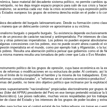
nómica, base material del decadente sistema político, no permite cambios que
etrópolis, no les deja ningún espacio propicio para salir de sus crisis y h
ralismo, se acentúa cada vez más la crisis económica cuya expresión política 
s Estados europeos los grupos de extrema derecha están en el poder o lo comp
.
uraleza decadente del burgués latinoamericano. Desde su formación como clas
a manera que un delincuente común ve aproximarse a su victima.
ionalismo burgués o pequeño burgués. Su existencia depende exclusivamente 
de un proceso de carácter nacional y antiimperialista. Por intereses de clas
os y otras potencias imperialistas. Los pobres no pueden esperar absolutame
algunas concesiones con los pobres, eso no puede ocurrir ahora cuando el sis
gresión imperialista en el mundo, como por ejemplo Irak y Afganistán, o la luch
s pobres. Resulta una aberración política pensar que gobiernos como el de N
la misma manera resulta una tomadura de pelo creer que Lula o Evo Morales re
instrumento político de los grupos de opresión, cuya base económica es la ex
és de reformas o modificaciones en su estructura de poder. Al contrario, así 
 el limite de lo insoportable el hambre y la miseria de los trabajadores. Ento
"reformas constitucionales", o "reformas en el sistema económico-productivo".
as del pueblo, no tiene otro objetivo político que inclinarse por la explotación,
ciones supuestamente "nacionalistas" propiciadas electoralmente por grupos d
rez (líder del APRA) presidente del Perú en ese tiempo pretendió estatizar la
burocrático). Las poses radicales, muchas veces respaldadas por los trabajado
r de clase del Estado y los intereses de los grupos de poder locales y extra
les para luchar por el control estatal de los hidrocarburos sin tomar en cuen