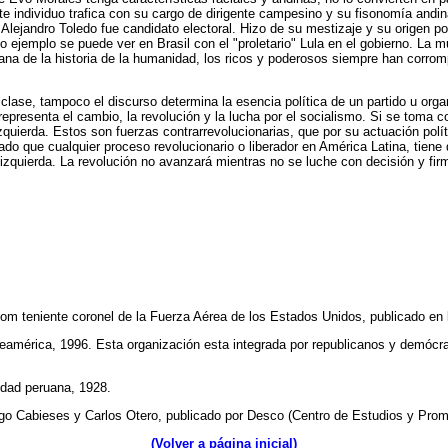
ste individuo trafica con su cargo de dirigente campesino y su fisonomía andina 
lejandro Toledo fue candidato electoral. Hizo de su mestizaje y su origen po
 ejemplo se puede ver en Brasil con el "proletario" Lula en el gobierno. La 
ana de la historia de la humanidad, los ricos y poderosos siempre han corro
de clase, tampoco el discurso determina la esencia política de un partido u or
a representa el cambio, la revolución y la lucha por el socialismo. Si se toma 
quierda. Estos son fuerzas contrarrevolucionarias, que por su actuación polít
do que cualquier proceso revolucionario o liberador en América Latina, tiene
izquierda. La revolución no avanzará mientras no se luche con decisión y fir
om teniente coronel de la Fuerza Aérea de los Estados Unidos, publicado en l
orteamérica, 1996. Esta organización esta integrada por republicanos y demócr
lidad peruana, 1928.
go Cabieses y Carlos Otero, publicado por Desco (Centro de Estudios y Prom
(Volver a página inicial)