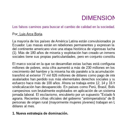
DIMENSIO
Los falsos caminos para buscar el cambio de calidad en la sociedad
.
Por
: Luis Arce Borja
.
La mayoría de los países de América Latina están convulsionados po
Ecuador. Las masas están en rebeliones permanentes y expresan la co
del continente americano vive una etapa histórica de vigorosas lucha
(1). Más de 180 años de miseria y explotación han creado un inmenso
sociales tiene sus propias particularidades, pero en conjunto constit
El marco social en la que se desarrollan estas luchas está configura
millones de pobres, esta cifra aumentó a más de 230 millones en los
crecimiento del hambre y la miseria ha ido paralelo a la acumulaci
transfirió al exterior 77 mil 826 millones de dólares como pago de i
asalariados han perdido sus más elementales derechos sociales y sus 
esfuerzo hace más de 100 años. Ahora se trabaja entre 12, 14 y 16 hor
sindicalización han desaparecido. En países como Perú, Brasil, Boli
campesinos son brutalmente explotados en aplicación de un sistema s
jornada laboral. El esclavismo, encubierto por un supuesto "Estado M
agraria. Recientes cifras oficiales del gobierno "antiimperialista" d
personas de origen rural (mayormente mujeres jóvenes) trabajan en L
dólares al mes.
1. Nueva estrategia de dominación.