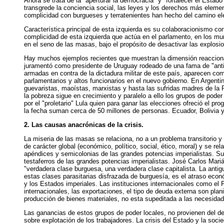
Ahora se trata de la "aperturar la democracia" y "fortalecer el Estad
transgrede la conciencia social, las leyes y los derechos más element
complicidad con burgueses y terratenientes han hecho del camino elec
Característica principal de esta izquierda es su colaboracionismo con
complicidad de esta izquierda que actúa en el parlamento, en los mun
en el seno de las masas, bajo el propósito de desactivar las explosio
Hay muchos ejemplos recientes que muestran la dimensión reaccionar
juramentó como presidente de Uruguay rodeado de una fama de "antii
armadas en contra de la dictadura militar de este país, aparecen com
parlamentarios y altos funcionarios en el nuevo gobierno. En Argentin
guevaristas, maoístas, marxistas y hasta las sufridas madres de la
la pobreza sigue en crecimiento y paralelo a ello los grupos de pod
por el "proletario" Lula quien para ganar las elecciones ofreció el 
la fecha suman cerca de 50 millones de personas. Ecuador, Bolivia y
2. Las causas anacrónicas de la crisis.
La miseria de las masas se relaciona, no a un problema transitorio 
de carácter global (económico, político, social, ético, moral) y se r
apéndices y semicolonias de las grandes potencias imperialistas. Sus 
testaferros de las grandes potencias imperialistas. José Carlos Mari
"verdadera clase burguesa, una verdadera clase capitalista. La antig
estas clases parasitarias disfrazada de burguesía, es el atraso econ
y los Estados imperiales. Las instituciones internacionales como el 
internacionales, las exportaciones, el tipo de deuda externa son pla
producción de bienes materiales, no esta supeditada a las necesidad
Las ganancias de estos grupos de poder locales, no provienen del des
sobre explotación de los trabajadores. La crisis del Estado y la soc