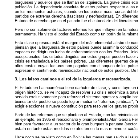
burgueses y aquellos que se llaman de izquierda. La grave crisis eco
población. La dependencia absoluta de estos países respecto a las m
en los momentos actuales, cuando en los países ricos, cunas del libe
partidos de extrema derecha (fascistas y neofascistas). En diferente
Estado de derecho que en el pasado fue el estandarte del liberalismo
Pero no son solamente factores internos los que influyen en la nat
permanente. Ha visto el poder del Estado como un botín de la mism
Esta clase opresora está al margen del más elemental atisbo de nac
piensan que la burguesía de estos países puede asumir la conducción 
capaces de dirigir una lucha de enfrentamiento con los Estados Unid
excepcionales, los estados dirigidos por estos grupos pueden hacer 
crisis es trasladada a los países pobres. Las diferentes guerras de a
altos costos cuyas facturas son pagadas con el saqueo de los paíse
expresan el sentimiento reivindicador nacional de estos pueblos. De 
3. Los falsos caminos y el rol de la izquierda mercenarizada.
El Estado en Latinoamérica tiene carácter de clase, y constituye un 
origen histórico, se ve incapaz de resolver su crisis endémica a trav
servido exclusivamente para reforzar el sistema opresor y amplia hasta
bienestar del pueblo se puede lograr mediante "reformas jurídicas", 
exigir elecciones o nueva constitución para resolver los graves problem
Parte de las reformas que se plantean al Estado, son las reivindica
un ejemplo, en 1986 el reaccionario y proimperialista Alan García Pé
bien para favorecer a un sector de la gran burguesía peruana (sector 
estafa en tanto estas medidas no afecten en lo mas mínimo el carácte
Hace poco se ha visto como en Bolivia las masas han salido a las cal