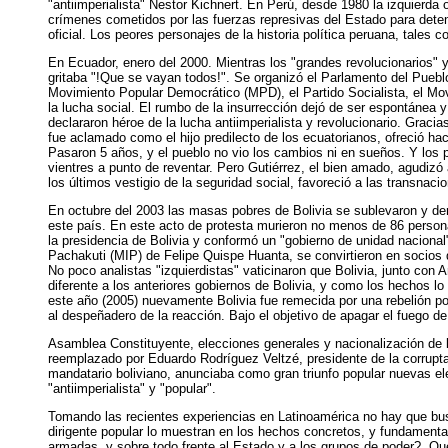
"antiimperialista" Nestor Kichnert. En Perú, desde 1980 la izquierda
crímenes cometidos por las fuerzas represivas del Estado para detener
oficial. Los peores personajes de la historia política peruana, tales 
En Ecuador, enero del 2000. Mientras los "grandes revolucionarios" y 
gritaba "!Que se vayan todos!". Se organizó el Parlamento del Puebl
Movimiento Popular Democrático (MPD), el Partido Socialista, el Mo
la lucha social. El rumbo de la insurrección dejó de ser espontánea 
declararon héroe de la lucha antiimperialista y revolucionario. Gracia
fue aclamado como el hijo predilecto de los ecuatorianos, ofreció ha
Pasaron 5 años, y el pueblo no vio los cambios ni en sueños. Y los 
vientres a punto de reventar. Pero Gutiérrez, el bien amado, agudizó
los últimos vestigio de la seguridad social, favoreció a las transnac
En octubre del 2003 las masas pobres de Bolivia se sublevaron y de
este país. En este acto de protesta murieron no menos de 86 person
la presidencia de Bolivia y conformó un "gobierno de unidad nacional
Pachakuti (MIP) de Felipe Quispe Huanta, se convirtieron en socios d
No poco analistas "izquierdistas" vaticinaron que Bolivia, junto con 
diferente a los anteriores gobiernos de Bolivia, y como los hechos 
este año (2005) nuevamente Bolivia fue remecida por una rebelión po
al despeñadero de la reacción. Bajo el objetivo de apagar el fuego de
Asamblea Constituyente, elecciones generales y nacionalización de 
reemplazado por Eduardo Rodríguez Veltzé, presidente de la corrupta 
mandatario boliviano, anunciaba como gran triunfo popular nuevas el
"antiimperialista" y "popular".
Tomando las recientes experiencias en Latinoamérica no hay que busca
dirigente popular lo muestran en los hechos concretos, y fundamentalm
armadas, y sobre todo frente al Estado y a los grupos de poder?. Qu