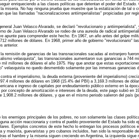
a seguir enriqueciendo a las clases políticas que detentan el poder del Estad
a miseria. No hay ninguna prueba que muestre que la estatización de tal o cua
 que las llamadas "nacionalizaciones antiimperialistas" propiciadas por regi
 general Juan Velasco Alvarado, se declaró "revolucionario y antiimperialist
erno de Juan Velasco Alvarado se rodeo de una aureola de radical antiimperia
eve apunte para comprender este hecho. En 1967, un año antes del golpe militar
712 millones de dólares. En 1968, primer año de gobierno "revolucionario" la
s anterior.
 la remisión de ganancias de las transnacionales sacadas al extranjero fuero
rialismo velasquista", las transnacionales aumentaron sus ganancias a 744 m
 mil millones de dólares el año 1975. Hay que anotar que estas exportaciones
mo" velasquista no quedo desmentido solamente por las inmensas ganancias de
contra el imperialismo, la deuda externa (proveniente del imperialismo) crec
97.4 millones de dólares en 1968 (15.4% del PBI) a 3,169.3 millones de dóla
americana e ingreso de capitales por endeudamiento público externo en la épo
por concepto de amortización e intereses de la deuda, este pago subió en 19
e 1,908.2 millones de dólares, y que en el mismo periodo salieron del país (
 los enemigos principales de los pobres, no son solamente las clases política
inguna acción reaccionaria y contra el pueblo proveniente del Estado ha sido 
ares. Ejemplos concretos de este hecho lo entregan los procesos políticos en
ta y maoísta, guevaristas y pro cubanos incluidos, han sido la responsable de
ntras el hambre y la miseria siguen creciendo en Argentina, la izquierda sigue