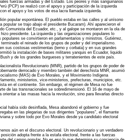
iminales fuerzas armadas y del Estado. Los peores y más sanguinarios
erú (PCP) se realizó con el apoyo y participación de la izquierda
r con el apoyo y los votos de esa lacra llamada izquierda.
elión popular espontánea. El pueblo estaba en las calles y al unísono
 popular se trajo abajo el presidente Bucaram). Ahí aparecieron el
o Comunista del Ecuador, etc., y al galope se montaron en la ola de
hizo presidente. La izquierda y las organizaciones populares lo
es populares se convirtieron en parlamentarios y ministros. Gutiérrez,
 terminado el reinado de los grupos de poder y del imperialismo.
a en sus costosas vestimentas (terno y corbata) y en sus grandes
mitió la instalación de bases militares yanquis en Ecuador, liquido
ge Bush y de los grandes burgueses y terratenientes de este país.
cionalista Revolucionario (MNR), partido de los grupos de poder de
l gobernante derrocado y miembro también del derechista MNR, asumió
l Socialismo (MAS) de Evo Morales, y el Movimiento Indígena
mento, ministerios, vice-ministerios, prefecturas, municipios, etc.
alista en el continente. Sin embargo, el régimen de Mesa no fue
parte de las transnacionales se sobredimensionó. El 16 de mayo de
rientar a las masas hacia la revolución, sino para llevarlas directo
cial había sido desinflada, Mesa abandonó el gobierno y fue
egaba en las plegarias de sus dirigentes "populares", el flamante
liviana y sobre todo por Evo Morales desde ya candidato electoral
menos aún en el discurso electoral. Un revolucionario y un verdadero
sición adopta frente a la estafa electoral, frente a las fuerzas
parte del campo popular. No es eso lo que determina su conciencia de