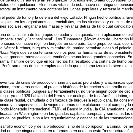
o de derecho". Para este fin se organizan procesos electorales cuyo sustento 
ales de la población. Elementos vitales de esta nueva estrategia de opresión 
toral un instrumento para contener las luchas populares y retrazar la marcha 
 el poder de turno y la defensa del viejo Estado. Ningún hecho político a favor
icipios, en los organismos asistencialistas, en los sindicatos y en miles de 
nes sociales, engañar a las masas y llevarlas detrás de tal o cual candidato e
ia de la alianza de los grupos de poder y la izquierda en la aplicación de 
mperialistas" y "antineoliberal". Los Tupamaros (Movimiento de Liberación N
o socios del nuevo régimen burgués en este país. Este grupo político, que ha 
a Néstor Kirchner, burgués y miembro del partido peronista alcazó el palacio p
 Plaza Mayo que se contentaron con los poemas humanistas de su presidente. 
er y las grandes transnacionales continúan acumulando grandes ganancias. En 
programa "hambre cero", que en los hechos ha resultado una cortina de humo pa
 Perú, son otros de los ejemplos donde lo que se llama izquierda sirve exclu
y eventual de crisis de producción, sino a causas profundas y anacrónicas qu
elaciona, entre otras cosas, al proceso histórico de formación y desarrollo d
clases políticas (burguesía y terratenientes), no tiene ningún poder de decis
átegui, ya en 1928 hablando del Perú y por analogía de toda América latina, 
ua clase feudal, camuflada o disfrazada de burguesía republicana, ha conserv
ómico y la supervivencia de viejos sistemas de explotación en el campo y la 
Fondo Monetario Internacional (FMI), el Banco Mundial, la CIA americana, y o
nificadas en Washington o en las grandes capitales europeas y son estas las q
es de los pueblos, sino a los requerimientos y ganancias de las transnaciona
arrollo económico y de la producción, sino de la corrupción, la coima, los n
iedad no tiene ninguna salida en reformas o en una supuesta "reestructuración