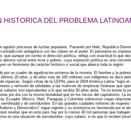
N HISTORICA DEL PROBLEMA LATINOA
r agudos procesos de luchas populares. Pasando por Haití, Republica Dominic
ntradicción antagónica con las clases en el poder. El panorama es impresion
s, que aunque sin rumbo ni dirección política, refleja con exactitud lo que de
 abismo social entre ricos y pobres, cuya expresión política es una crecien
uyen un fenómeno de carácter histórico y social que abarca toda la región.
do por un cuadro de agudización extrema de la miseria. El hambre y la pobreza
 últimos 20 años, y de ellos más de 100 millones son indigentes es decir per
ón de riquezas. Según cifras de la CEPAL para el 2004 América Latina "logro
ntereses y remisión de utilidades a las matrices de empresas foráneas que ope
salarios son equivalentes a lo que recibía 30 años atrás. Ya no existe la jor
as por día con la misma brutalidad que en los inicios del capitalismo. La esta
via, Ecuador, México, Haití, Paraguay y Colombia sobreviven viejas relacione
emifeudal y de servidumbre. En las grandes ciudades millones de mujeres y h
oderno y Democrático" sigue vigente y su existencia es favorecida por el atr
e Brasil revelan que en este país hay por lo menos 40 mil personas que trabaja
ima en una situación de servidumbre, cuyo salario, si es que lo reciben (muc