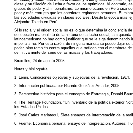
clase y su filiación de lucha a favor de los oprimidos. Al contrario, e
grupos de poder y al imperialismo. Lo mismo ocurrió en Perú cuando A
peor y más corrupto que los anteriores regimenes peruanos. El mismo
las sociedades divididas en clases sociales. Desde la época más lej
Alejandro Toledo en Perú.
Si lo racial y el origen social no es lo que determina la conciencia 
concepción materialista de la historia de la lucha social, la izquierd
latinoamericana no hay como justificar que se le siga denominando iz
imperialismo. Por esta razón, de ninguna manera se puede dejar de la
poder, sino también contra aquellos que trafican con el membrete de 
definitivamente del seno de las masas y los trabajadores.
Bruxelles, 24 de agosto 2005.
Notas y bibliografía.
1. Lenin, Condiciones objetivas y subjetivas de la revolución, 1914.
2. Información publicada por Ricardo González Amador, 2005.
3. Perspectiva histórica para el concepto de Estrategia, Donald Bauc
4. The Heritage Foundation, "Un inventario de la política exterior N
los Estados Unidos.
5. José Carlos Mariátegui, Siete ensayos de Interpretación de la rea
6. Fuente. Economía peruana: ensayo de interpretación. Autores: Hu