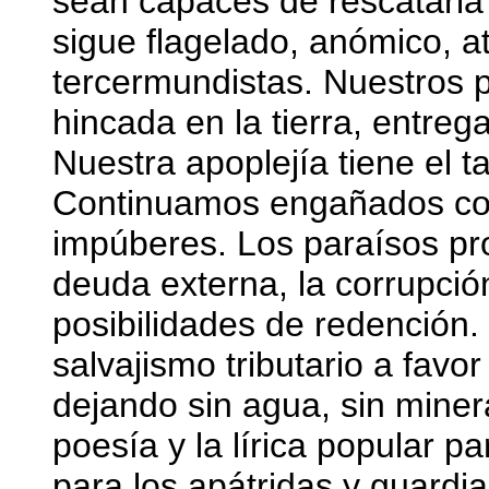
sean capaces de rescatarla 
sigue flagelado, anómico, a
tercermundistas. Nuestros p
hincada en la tierra, entreg
Nuestra apoplejía tiene el t
Continuamos engañados con
impúberes. Los paraísos pro
deuda externa, la corrupción 
posibilidades de redención.
salvajismo tributario a favo
dejando sin agua, sin minera
poesía y la lírica popular p
para los apátridas y guardi