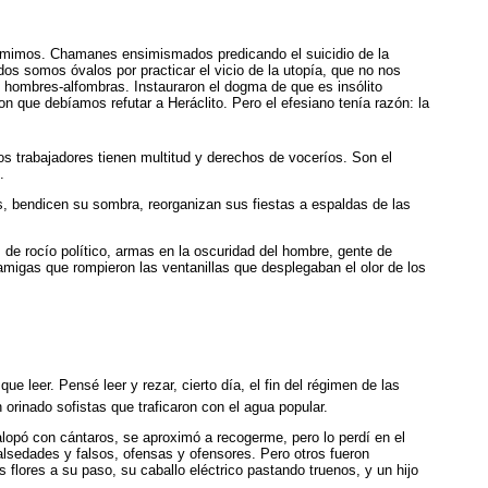
os mimos. Chamanes ensimismados predicando el suicidio de la
dos somos óvalos por practicar el vicio de la utopía, que no nos
os hombres-alfombras. Instauraron el dogma de que es insólito
 que debíamos refutar a Heráclito. Pero el efesiano tenía razón: la
os trabajadores tienen multitud y derechos de voceríos. Son el
.
as, bendicen su sombra, reorganizan sus fiestas a espaldas de las
de rocío político, armas en la oscuridad del hombre, gente de
amigas que rompieron las ventanillas que desplegaban el olor de los
leer. Pensé leer y rezar, cierto día, el fin del régimen de las
rinado sofistas que traficaron con el agua popular.
galopó con cántaros, se aproximó a recogerme, pero lo perdí en el
lsedades y falsos, ofensas y ofensores. Pero otros fueron
 flores a su paso, su caballo eléctrico pastando truenos, y un hijo