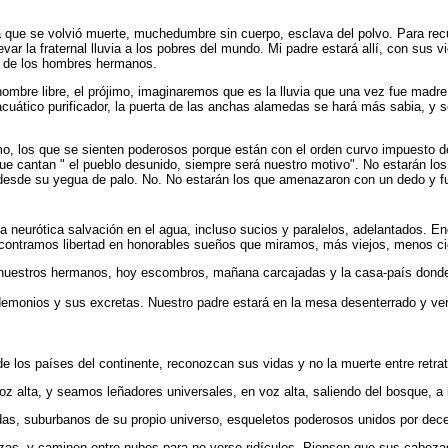
a que se volvió muerte, muchedumbre sin cuerpo, esclava del polvo. Para re
var la fraternal lluvia a los pobres del mundo. Mi padre estará allí, con sus v
ble de los hombres hermanos.
mbre libre, el prójimo, imaginaremos que es la lluvia que una vez fue madre,
acuático purificador, la puerta de las anchas alamedas se hará más sabia, y 
ismo, los que se sienten poderosos porque están con el orden curvo impuesto
s que cantan " el pueblo desunido, siempre será nuestro motivo". No estarán l
esde su yegua de palo. No. No estarán los que amenazaron con un dedo y fu
a neurótica salvación en el agua, incluso sucios y paralelos, adelantados. En
Encontramos libertad en honorables sueños que miramos, más viejos, menos
e nuestros hermanos, hoy escombros, mañana carcajadas y la casa-país don
demonios y sus excretas. Nuestro padre estará en la mesa desenterrado y ver
 los países del continente, reconozcan sus vidas y no la muerte entre retra
z alta, y seamos leñadores universales, en voz alta, saliendo del bosque, a l
adas, suburbanos de su propio universo, esqueletos poderosos unidos por dec
bezas, y caminen entre nubes para no verse ridículos. Piensen que sus cabeza