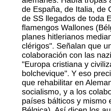
alemanes. Había tropas 
de España, de Italia, de 
de SS llegados de toda 
flamengos Wallones (Bél
planes hitlerianos median
clérigos". Señalan que u
colaboración con las naz
"Europa cristiana y civili
bolchevique". Y eso prec
que rehabilitar en Alema
socialismo, y a los colab
países bálticos y mismo 
Bélgica). Así dicen los 