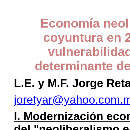
Economía neoli
coyuntura en 2
vulnerabilida
determinante d
L.E. y M.F. Jorge Ret
joretyar@yahoo.com.
I. Modernización eco
del "neoliberalismo 