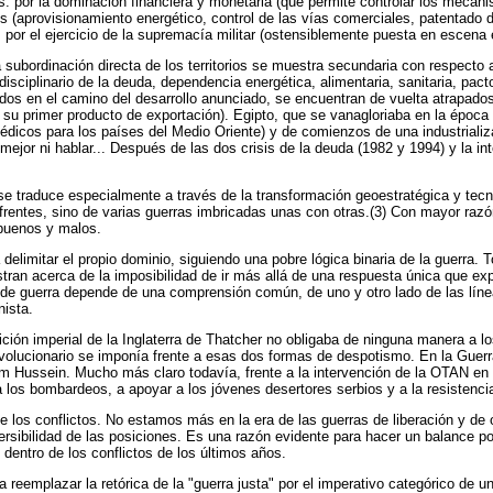
 por la dominación financiera y monetaria (que permite controlar los mecanism
es (aprovisionamiento energético, control de las vías comerciales, patentado 
a, por el ejercicio de la supremacía militar (ostensiblemente puesta en escena 
 subordinación directa de los territorios se muestra secundaria con respecto 
plinario de la deuda, dependencia energética, alimentaria, sanitaria, pactos 
dos en el camino del desarrollo anunciado, se encuentran de vuelta atrapados p
n su primer producto de exportación). Egipto, que se vanagloriaba en la époc
édicos para los países del Medio Oriente) y de comienzos de una industrializ
a mejor ni hablar... Después de las dos crisis de la deuda (1982 y 1994) y la
e traduce especialmente a través de la transformación geoestratégica y tecn
e frentes, sino de varias guerras imbricadas unas con otras.(3) Con mayor razó
 buenos y malos.
delimitar el propio dominio, siguiendo una pobre lógica binaria de la guerra.
tran acerca de la imposibilidad de ir más allá de una respuesta única que exp
a de guerra depende de una comprensión común, de uno y otro lado de las lín
nista.
ción imperial de la Inglaterra de Thatcher no obligaba de ninguna manera a lo
 revolucionario se imponía frente a esas dos formas de despotismo. En la Guerr
m Hussein. Mucho más claro todavía, frente a la intervención de la OTAN en
 los bombardeos, a apoyar a los jóvenes desertores serbios y a la resistenc
e los conflictos. No estamos más en la era de las guerras de liberación y d
versibilidad de las posiciones. Es una razón evidente para hacer un balance p
 dentro de los conflictos de los últimos años.
reemplazar la retórica de la "guerra justa" por el imperativo categórico de una