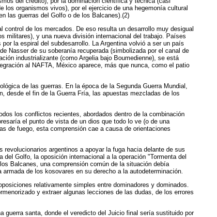
os del crédito), por la dominación científica y técnica (casi
de los organismos vivos), por el ejercicio de una hegemonía cultural
en las guerras del Golfo o de los Balcanes).(2)
al control de los mercados. De eso resulta un desarrollo muy desigual
militares), y una nueva división internacional del trabajo. Países
or la espiral del subdesarrollo. La Argentina volvió a ser un país
a de Nasser de su soberanía recuperada (simbolizada por el canal de
ación industrializante (como Argelia bajo Boumedienne), se está
 integración al NAFTA, México aparece, más que nunca, como el patio
ológica de las guerras. En la época de la Segunda Guerra Mundial,
n, desde el fin de la Guerra Fría, las apuestas mezcladas de los
 Todos los conflictos recientes, abordados dentro de la combinación
resaría el punto de vista de un dios que todo lo ve (o de una
eas de fuego, esta comprensión cae a causa de orientaciones
s revolucionarios argentinos a apoyar la fuga hacia delante de sus
a del Golfo, la oposición internacional a la operación "Tormenta del
 los Balcanes, una comprensión común de la situación debía
ia armada de los kosovares en su derecho a la autodeterminación.
e oposiciones relativamente simples entre dominadores y dominados.
ormenorizado y extraer algunas lecciones de las dudas, de los errores
 guerra santa, donde el veredicto del Juicio final sería sustituido por