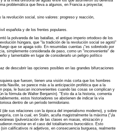
n y a la línea divisoria de aguas entre los que asumieron su defensa
ma problemática que lleva a algunos, en Francia a proyectar,
y la revolución social, sino valores: progreso y reacción,
vil española y de los frentes populares.
ntó la polvareda de las batallas, el antiguo imperio ortodoxo de los
revolución húngara, que "la tradición de la revolución social se agotó"
 un fuego que se apaga solo. En resumidas cuentas ¡"es sobretodo por
racia, simplemente considerada de paso, como un "inconveniente" de
eño y lamentable en lugar de considerarlo un peligro político
paz de descubrir las opciones posibles en las grandes bifurcaciones
squiera que fuesen, tienen una visión más corta que los hombres
erda Naville, se parece más a la anticipación profética que a la
o en popa, le buscan inconvenientes cuando las cosas se complican y
ún la fórmula de Walter Benjamín). "Esto da a la historia, comenta
tablemente, estos historiadores se abstienen de indicar la vía
ctoriosa dentro de un período termidoriano.
al (de sus relaciones con la época del imperialismo moderno), y sobre
tegoría, con la cual, en Stalin, acuña magistralmente la máxima ("¡la
mporáneas (pulverización de las clases en masas, etnización y
pudieron mostrar en el caso del totalitarismo burocrático. Esto
 (sin calificativos ni adjetivos, en consecuencia burguesa, realmente