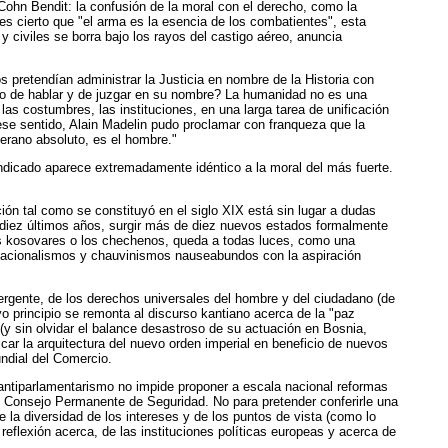
Cohn Bendit: la confusión de la moral con el derecho, como la
 es cierto que "el arma es la esencia de los combatientes", esta
 civiles se borra bajo los rayos del castigo aéreo, anuncia
 pretendían administrar la Justicia en nombre de la Historia con
o de hablar y de juzgar en su nombre? La humanidad no es una
as costumbres, las instituciones, en una larga tarea de unificación
 ese sentido, Alain Madelin pudo proclamar con franqueza que la
berano absoluto, es el hombre."
vindicado aparece extremadamente idéntico a la moral del más fuerte.
ón tal como se constituyó en el siglo XIX está sin lugar a dudas
os diez últimos años, surgir más de diez nuevos estados formalmente
los kosovares o los chechenos, queda a todas luces, como una
n nacionalismos y chauvinismos nauseabundos con la aspiración
ergente, de los derechos universales del hombre y del ciudadano (de
uyo principio se remonta al discurso kantiano acerca de la "paz
 (y sin olvidar el balance desastroso de su actuación en Bosnia,
ar la arquitectura del nuevo orden imperial en beneficio de nuevos
ndial del Comercio.
antiparlamentarismo no impide proponer a escala nacional reformas
el Consejo Permanente de Seguridad. No para pretender conferirle una
je la diversidad de los intereses y de los puntos de vista (como lo
a reflexión acerca, de las instituciones políticas europeas y acerca de