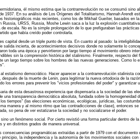
ermidoriana, él mismo estima que la contrarrevolución no se consumó sino al 
 de 1937. En su análisis de Los Orígenes del Totalitarismo, Hannah Arendt es
s historiográficos más recientes, como los de Mikhail Gueíter, basados en la 
Russia, URSS, Russia, Moshe Lewin saca a la luz la explosión cuantitativa de
 de escala. No es la simple prolongación de lo que prefiguraban las prácticas d
artido que había creído poder controlarla.
 capital desde un triple punto de vista. En cuanto al pasado: la inteligibilidad
de salida incierta, de acontecimientos decisivos donde no solamente lo conce
ron toda una época y pervirtieron por largo tiempo al movimiento obrero inter
dibles sin la comprensión histórica del stalinismo. Finalmente, respecto del f
nte un largo tiempo sobre los hombres de las nuevas generaciones. Como lo e
s".
l estatismo democrático. Hacer aparecer a la contrarrevolución stalinista co
, después de la muerte de Lenin, para legitimar la nueva ortodoxia de la razó
do los errores para prevenir los "vicios profesionales del poder" y garantizar
aria de esta desastrosa experiencia que dispensaría a la sociedad de las elecc
de una transparencia democrática absoluta, fundada sobre la homogeneidad del p
os tiempos" (las elecciones económicas, ecológicas, jurídicas, las costumbres
ma manera y al mismo ritmo que las contradicciones de clase), entonces se de
ada, so pena de ver estatizarse la sociedad y no socializarse el poder.
ino un fenómeno social. Por cierto revistió una forma particular dentro de la
as y en distintos grados de manera universal.
las consecuencias programáticas extraídas a partir de 1979 con el documento d
de principio, la independencia y la autonomía de los movimientos sociales con r