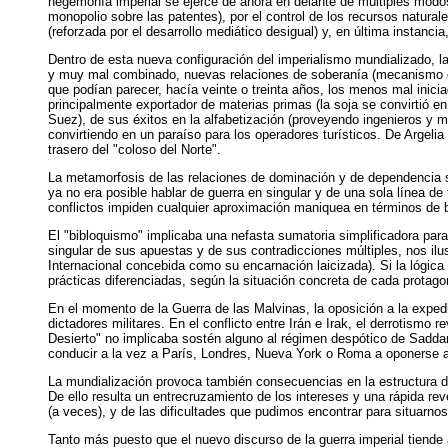
hegemonía imperial se ejerce de ahora en delante de múltiples modos:
monopolio sobre las patentes), por el control de los recursos natural
(reforzada por el desarrollo mediático desigual) y, en última instanci
Dentro de esta nueva configuración del imperialismo mundializado, la
y muy mal combinado, nuevas relaciones de soberanía (mecanismo disci
que podían parecer, hacía veinte o treinta años, los menos mal inicia
principalmente exportador de materias primas (la soja se convirtió e
Suez), de sus éxitos en la alfabetización (proveyendo ingenieros y m
convirtiendo en un paraíso para los operadores turísticos. De Argeli
trasero del "coloso del Norte".
La metamorfosis de las relaciones de dominación y de dependencia s
ya no era posible hablar de guerra en singular y de una sola línea d
conflictos impiden cualquier aproximación maniquea en términos de
El "bibloquismo" implicaba una nefasta sumatoria simplificadora para 
singular de sus apuestas y de sus contradicciones múltiples, nos ilus
Internacional concebida como su encarnación laicizada). Si la lógic
prácticas diferenciadas, según la situación concreta de cada protago
En el momento de la Guerra de las Malvinas, la oposición a la expedi
dictadores militares. En el conflicto entre Irán e Irak, el derrotismo
Desierto" no implicaba sostén alguno al régimen despótico de Sadda
conducir a la vez a París, Londres, Nueva York o Roma a oponerse a
La mundialización provoca también consecuencias en la estructura d
De ello resulta un entrecruzamiento de los intereses y una rápida re
(a veces), y de las dificultades que pudimos encontrar para situarnos
Tanto más puesto que el nuevo discurso de la guerra imperial tiende a 