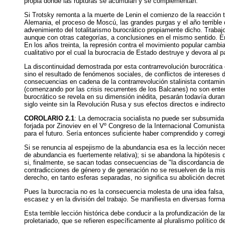
propia donde las rupturas se acumulan y se complementan.
Si Trotsky remonta a la muerte de Lenin el comienzo de la reacción t
Alemania, el proceso de Moscú, las grandes purgas y el año terrible
advenimiento del totalitarismo burocrático propiamente dicho. Trabajo
aunque con otras categorías, a conclusiones en el mismo sentido. En 
En los años treinta, la represión contra el movimiento popular cambia
cualitativo por el cual la burocracia de Estado destruye y devora al p
La discontinuidad demostrada por esta contrarrevolución burocrática es
sino el resultado de fenómenos sociales, de conflictos de intereses 
consecuencias en cadena de la contrarrevolución stalinista contamina
(comenzando por las crisis recurrentes de los Balcanes) no son enten
burocrático se revela en su dimensión inédita, pesarán todavía dura
siglo veinte sin la Revolución Rusa y sus efectos directos e indirecto
COROLARIO 2.1
: La democracia socialista no puede ser subsumida a
forjada por Zinoviev en el Vº Congreso de la Internacional Comunista
para el futuro. Sería entonces suficiente haber comprendido y corregi
Si se renuncia al espejismo de la abundancia esa es la lección neces
de abundancia es fuertemente relativa); si se abandona la hipótesis 
si, finalmente, se sacan todas consecuencias de "la discordancia de l
contradicciones de género y de generación no se resuelven de la mis
derecho, en tanto esferas separadas, no significa su abolición decret
Pues la burocracia no es la consecuencia molesta de una idea falsa, s
escasez y en la división del trabajo. Se manifiesta en diversas form
Esta terrible lección histórica debe conducir a la profundización de 
proletariado, que se refieren específicamente al pluralismo político 