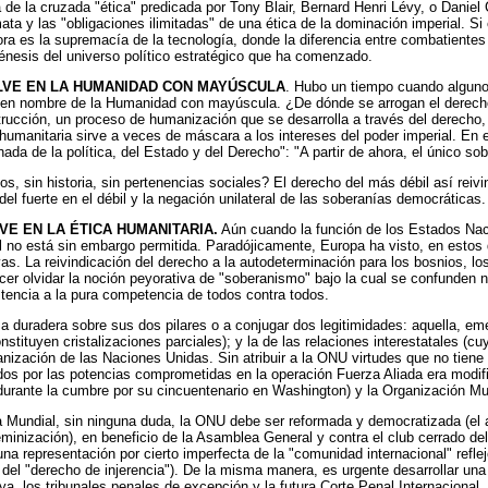
e la cruzada "ética" predicada por Tony Blair, Bernard Henri Lévy, o Daniel 
ata y las "obligaciones ilimitadas" de una ética de la dominación imperial. Si
ra es la supremacía de la tecnología, donde la diferencia entre combatientes y
énesis del universo político estratégico que ha comenzado.
LVE EN LA HUMANIDAD CON
MAYÚSCULA
. Hubo un tiempo cuando algunos
a en nombre de la Humanidad con mayúscula. ¿De dónde se arrogan el derech
ucción, un proceso de humanización que se desarrolla a través del derecho, l
 humanitaria sirve a veces de máscara a los intereses del poder imperial. En
a de la política, del Estado y del Derecho": "A partir de ahora, el único so
s, sin historia, sin pertenencias sociales? El derecho del más débil así rei
 del fuerte en el débil y la negación unilateral de las soberanías democráticas.
VE EN LA ÉTICA HUMANITARIA.
Aún cuando la función de los Estados Naci
atal no está sin embargo permitida. Paradójicamente, Europa ha visto, en est
as. La reivindicación del derecho a la autodeterminación para los bosnios, 
hacer olvidar la noción peyorativa de "soberanismo" bajo la cual se confunde
stencia a la pura competencia de todos contra todos.
a duradera sobre sus dos pilares o a conjugar dos legitimidades: aquella, em
nstituyen cristalizaciones parciales); y la de las relaciones interestatales (c
anización de las Naciones Unidas. Sin atribuir a la ONU virtudes que no tiene
os por las potencias comprometidas en la operación Fuerza Aliada era modific
durante la cumbre por su cincuentenario en Washington) y la Organización Mu
a Mundial, sin ninguna duda, la ONU debe ser reformada y democratizada (el 
eminización), en beneficio de la Asamblea General y contra el club cerrado d
una representación por cierto imperfecta de la "comunidad internacional" refle
ral del "derecho de injerencia"). De la misma manera, es urgente desarrollar un
ya, los tribunales penales de excepción y la futura Corte Penal Internacional.