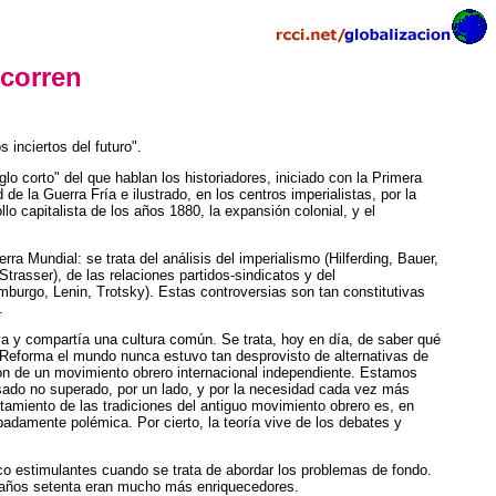
 corren
inciertos del futuro".
lo corto" del que hablan los historiadores, iniciado con la Primera
e la Guerra Fría e ilustrado, en los centros imperialistas, por la
lo capitalista de los años 1880, la expansión colonial, y el
 Mundial: se trata del análisis del imperialismo (Hilferding, Bauer,
rasser), de las relaciones partidos-sindicatos y del
burgo, Lenin, Trotsky). Estas controversias son tan constitutivas
.
va y compartía una cultura común. Se trata, hoy en día, de saber qué
 Reforma el mundo nunca estuvo tan desprovisto de alternativas de
ción de un movimiento obrero internacional independiente. Estamos
pasado no superado, por un lado, y por la necesidad cada vez más
tamiento de las tradiciones del antiguo movimiento obrero es, en
badamente polémica. Por cierto, la teoría vive de los debates y
poco estimulantes cuando se trata de abordar los problemas de fondo.
s años setenta eran mucho más enriquecedores.