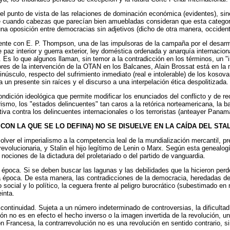
el punto de vista de las relaciones de dominación económica (evidentes), sin
nte cuando cabezas que parecían bien amuebladas consideran que esta categorí
na oposición entre democracias sin adjetivos (dicho de otra manera, occident
ente con E. P. Thompson, una de las impulsoras de la campaña por el desarme
re paz interior y guerra exterior, ley doméstica ordenada y anarquía internacio
. Es lo que algunos llaman, sin temor a la contradicción en los términos, un 
itores de la intervención de la OTAN en los Balcanes, Alain Brossat está en 
núsculo, respecto del sufrimiento inmediato (real e intolerable) de los kosovar
un presente sin raíces y el discurso a una interpelación ética despolitizada.
ondición ideológica que permite modificar los enunciados del conflicto y de re
arismo, los "estados delincuentes" tan caros a la retórica norteamericana, la b
iva contra los delincuentes internacionales o los terroristas (anteayer Pana
ON LA QUE SE LO DEFINA) NO SE DISUELVE EN LA CAÍDA DEL STAL
solver el imperialismo a la competencia leal de la mundialización mercantil, 
revolucionaria, y Stalin el hijo legítimo de Lenin o Marx. Según esta genealog
nociones de la dictadura del proletariado o del partido de vanguardia.
poca. Si se deben buscar las lagunas y las debilidades que la hicieron perder f
tra época. De esta manera, las contradicciones de la democracia, heredadas d
social y lo político, la ceguera frente al peligro burocrático (subestimado en r
einta.
ntinuidad. Sujeta a un número indeterminado de controversias, la dificultad p
ción no es en efecto el hecho inverso o la imagen invertida de la revolución,
n Francesa, la contrarrevolución no es una revolución en sentido contrario, s