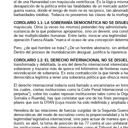
el de una Humanidad con mayúscula ventrílocua. Es la lógica misma d
desaparición de la política entre las fatalidades de un mercado autóm
guerra nueva, donde el riesgo de morir no es recíproco, tan abrumado
barbaridades inéditas. Todavía no poseemos las claves de la morfog
COROLARIO 1.1: LA SOBERANÍA DEMOCRÁTICA NO SE DISUE
mayúscula. Otros (a veces los mismos) pretenden hoy administrarl
sustancia de la que podamos apropiarnos, sino un devenir, una constr
de las multiplicidades humanas. Entre tanto, invocar una legitimidad
operación Fuerza Aliada "marca el ocaso de una concepción determinad
Pero, ¿de qué hombre se trata? ¿De un hombre abstracto, sin atributo
Dentro del proceso de mundialización desigual, justifica la injerencia
COROLARIO 1.2: EL DERECHO INTERNACIONAL NO SE DISUEL
transformada y debilitada, la era del derecho internacional interest
soberanos y trazarse más de quince mil kilómetros de fronteras nuev
reivindicación de soberanía. Es esta contradicción la que tiende a 
democrática legítima a tener una soberanía política que ofrezca resi
El derecho internacional todavía está llamado a encaminarse en form
los cuales, ciertas instituciones como la Corte Penal Internacional co
perpetua"), sobre los cuales reposan instituciones tales como la Org
Somalia o Ruanda), hay que constatar que uno de los fines perseguid
pilares que son la OTAN (cuya misión ha sido redefinida y ampliada 
Heredera de las relaciones de fuerzas surgidas de la Segunda Guerr
democráticas del modo de escrutinio como la proporcionalidad y la f
legitimidad legislativa internacional, sino para actuar de manera que 
ilustró, en abril, la toma de posición de los 77 contra el uso unilate
las instituciones judiciales internacionales como el Tribunal de La Ha