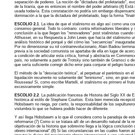
separación de poderes. La noción de "dictadura del proletariado", ev
de la tiranía, que es entonces el nombre del poder arbitrario.(4) E
usada todavía. Esta constatación no podría sin embargo dispensarnos d
dominación a la que la dictadura del proletariado, bajo la forma "fi
ESCOLIO 2.1
. La idea de que el stalinismo es algo así como una co
consenso general. Todo lo contrario: contra reformadores liberales y s
conclusión a la que llegan los "renovadores" post stalinistas cuando
Althusser, en su Respuesta a John Lewis que hacía del stalinismo un
análisis histórico del porqué y del cómo las "secuencias" inauguradas
Por no dimensionar su rol contrarrevolucionario, Alain Badiou termi
previa a la sociedad comunista se apartaba de ella en lugar de acerc
a condición de articular esta crítica, formal y abstracta en Commence
país, no solamente a partir de Trotsky sino también de Gramsci o de 
que sería suficiente corregir dicho error para conjurar el peligro buroc
El método de la "desviación teórica", al perpetuar el paréntesis en 
liquidación recurrente no solamente del "leninismo", sino, en gran me
Rousseau! Si, como escribe Martelli, el stalinismo es primero el frut
excesivamente simple.
ESCOLIO 2.2
. La publicación francesa de Historia del Siglo XX de E
histórica al estilo de Stephane Courtois. Esta bien merecida recepció
Hobsbawm no niega, por cierto, la responsabilidad de los sepultureros
vislumbra lo que se hubiera podido hacer de diferente.
Y así llega Hobsbawm a lo que él considera como la paradoja de este 
reformarse.(7) Como si se tratara allí de un desarrollo natural de la r
objetivación de la historia que sobrevino llega a la lógica conclusión
obrero internacional".(8) Si las circunstancias en las cuales fuero