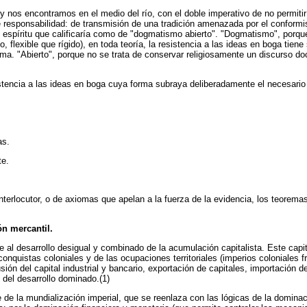
y nos encontramos en el medio del río, con el doble imperativo de no permitir 
sponsabilidad: de transmisión de una tradición amenazada por el conformismo
n espíritu que calificaría como de "dogmatismo abierto". "Dogmatismo", porqu
 flexible que rígido), en toda teoría, la resistencia a las ideas en boga tiene
a. "Abierto", porque no se trata de conservar religiosamente un discurso doc
tencia a las ideas en boga cuya forma subraya deliberadamente el necesario t
as.
te.
nterlocutor, o de axiomas que apelan a la fuerza de la evidencia, los teorem
n mercantil.
de al desarrollo desigual y combinado de la acumulación capitalista. Este ca
onquistas coloniales y de las ocupaciones territoriales (imperios coloniales fr
usión del capital industrial y bancario, exportación de capitales, importación
del desarrollo dominado.(1)
 de la mundialización imperial, que se reenlaza con las lógicas de la dominac