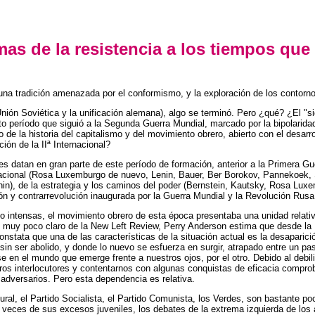
as de la resistencia a los tiempos que
a tradición amenazada por el conformismo, y la exploración de los contornos 
nión Soviética y la unificación alemana), algo se terminó. Pero ¿qué? ¿El "sig
 período que siguió a la Segunda Guerra Mundial, marcado por la bipolaridad d
de la historia del capitalismo y del movimiento obrero, abierto con el desarrol
ón de la IIª Internacional?
atan en gran parte de este período de formación, anterior a la Primera Guerra
acional (Rosa Luxemburgo de nuevo, Lenin, Bauer, Ber Borokov, Pannekoek, St
), de la estrategia y los caminos del poder (Bernstein, Kautsky, Rosa Luxem
ión y contrarrevolución inaugurada por la Guerra Mundial y la Revolución Rusa
do intensas, el movimiento obrero de esta época presentaba una unidad relati
al muy poco claro de la New Left Review, Perry Anderson estima que desde la
onstata que una de las características de la situación actual es la desapari
 sin ser abolido, y donde lo nuevo se esfuerza en surgir, atrapado entre un 
 en el mundo que emerge frente a nuestros ojos, por el otro. Debido al debili
tros interlocutores y contentarnos con algunas conquistas de eficacia compro
adversarios. Pero esta dependencia es relativa.
plural, el Partido Socialista, el Partido Comunista, los Verdes, son bastante 
 veces de sus excesos juveniles, los debates de la extrema izquierda de lo