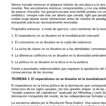
Hemos iniciado entonces el peligroso tránsito de una época a la otra 
inventar. Nos encontramos entonces comprometidos y con una doble re
de parecer chocante, me gustaría encarar esta terrible prueba con u
mediático, siempre vale más ser abierto que cerrado, light que pesado,
modas exige plantar serias refutaciones antes de cambiar de paradigm
ensayando prácticas necesariamente renovadas.
Propondría entonces, a modo de ejercicio, cinco teoremas de la resis
1. El imperialismo no se disuelve en la mundialización mercantil.
2. El comunismo no se disuelve en la caída del stalinismo.
3. La lucha de clases no se disuelve en a las identidades comunitari
4. La diferencia conflictiva no se disuelve en la diversidad ambivalen
5. La política no se disuelve en la ética ni en la estética.
Frente a postulados indemostrables que requieren la aprobación del i
consecuencias de las mismas.
TEOREMA 1: El imperialismo no se disuelve en la mundializació
El imperialismo es la forma política de la dominación que correspon
transcurso de los siglos pasados, por tres grandes etapas: la de las c
"estadio supremo del capitalismo" analizado por Hilferding y Lenin (f
dominación compartida del mundo, de las independencias formales y 
La secuencia abierta por la Revolución Rusa finalizó. Una nueva fase