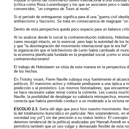
imputar lo divino del movimiento obrero internacional a una voluntad i
(crítica como Rosa Luxemburgo) y los que se asociaron poco o nada a
convencidos, "un congreso de Tours al revés".
Si el período de entreguerras significa para él una "guerra civil ideol
antifascismo y fascismo. Se trata en consecuencia de reagrupar "un 
Dentro de esta perspectiva queda poco espacio para un balance crític
Al no analizar desde lo social la contrarrevolución stalinista, Hobsb
zares resurgió intacto, en lo esencial, pero bajo la autoridad de los 
y que "la desintegración del movimiento internacional que le era fie
la organización que el bolchevismo de Lenin habrá cambiado el mundo
la economía planificada fundada en la propiedad social ¡como si esta
contrarrevolucionario!
El trabajo de Hobsbawm se sitúa de esta manera en la perspectiva de 
de los hechos.
En Trotsky vivant, Fierre Naville subraya muy fuertemente el alcan
políticos. El marxismo activo y militante predispone a una óptica a m
predicción o al pronóstico. Los mismos historiadores, que encuentra
se hace necesario saber remar contra la corriente. Les cuesta muchís
Naville, la posibilidad de desplegar su sabiduría retrospectiva, enu
correcta que habría permitido conducir a un moderado a la victoria rev
ESCOLIO 2.3
. Sería útil algo que poco hizo nuestro movimiento: ll
la del totalitarismo burocrático en particular. Nos sorprendemos, en 
sociedad soy yo!") sin dar precisión a su status teórico. El concept
deterioro tendencial de la política) analizadas por Hannah Arendt en su
permitiría también que un uso vulgar y demasiado flexible de esta noc