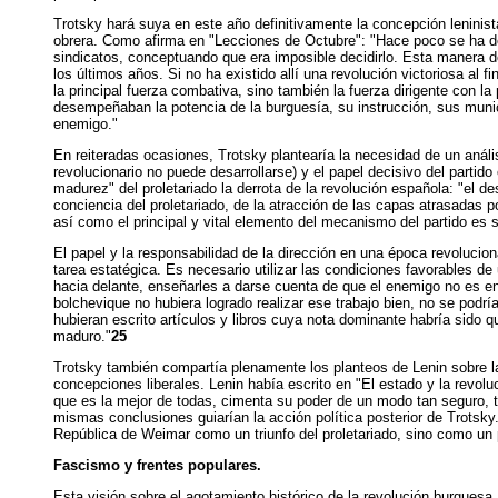
Trotsky hará suya en este año definitivamente la concepción leninista
obrera. Como afirma en "Lecciones de Octubre": "Hace poco se ha decl
sindicatos, conceptuando que era imposible decidirlo. Esta manera de 
los últimos años. Si no ha existido allí una revolución victoriosa al fi
la principal fuerza combativa, sino también la fuerza dirigente con l
desempeñaban la potencia de la burguesía, su instrucción, sus muni
enemigo."
En reiteradas ocasiones, Trotsky plantearía la necesidad de un análisi
revolucionario no puede desarrollarse) y el papel decisivo del partid
madurez" del proletariado la derrota de la revolución española: "el d
conciencia del proletariado, de la atracción de las capas atrasadas p
así como el principal y vital elemento del mecanismo del partido es s
El papel y la responsabilidad de la dirección en una época revoluciona
tarea estatégica. Es necesario utilizar las condiciones favorables d
hacia delante, enseñarles a darse cuenta de que el enemigo no es en
bolchevique no hubiera logrado realizar ese trabajo bien, no se podrí
hubieran escrito artículos y libros cuya nota dominante habría sido 
maduro."
25
Trotsky también compartía plenamente los planteos de Lenin sobre la
concepciones liberales. Lenin había escrito en "El estado y la revoluc
que es la mejor de todas, cimenta su poder de un modo tan seguro, t
mismas conclusiones guiarían la acción política posterior de Trotsky.
República de Weimar como un triunfo del proletariado, sino como un p
Fascismo y frentes populares.
Esta visión sobre el agotamiento histórico de la revolución burgues