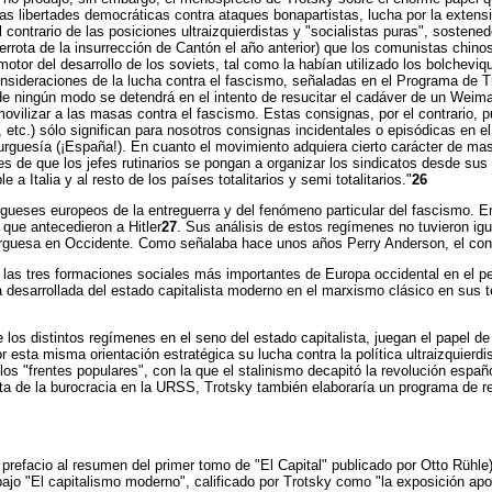
las libertades democráticas contra ataques bonapartistas, lucha por la extensi
 contrario de las posiciones ultraizquierdistas y "socialistas puras", sosten
errota de la insurrección de Cantón el año anterior) que los comunistas chino
or del desarrollo de los soviets, tal como la habían utilizado los bolcheviqu
onsideraciones de la lucha contra el fascismo, señaladas en el Programa de T
de ningún modo se detendrá en el intento de resucitar el cadáver de un Weimar 
vilizar a las masas contra el fascismo. Estas consignas, por el contrario,
 etc.) sólo significan para nosotros consignas incidentales o episódicas en e
 burguesía (¡España!). En cuanto el movimiento adquiera cierto carácter de m
es de que los jefes rutinarios se pongan a organizar los sindicatos desde su
Italia y al resto de los países totalitarios y semi totalitarios."
26
urgueses europeos de la entreguerra y del fenómeno particular del fascismo. 
que antecedieron a Hitler
27
. Sus análisis de estos regímenes no tuvieron ig
urguesa en Occidente. Como señalaba hace unos años Perry Anderson, el cono
e las tres formaciones sociales más importantes de Europa occidental en el p
ía desarrollada del estado capitalista moderno en el marxismo clásico en sus t
los distintos regímenes en el seno del estado capitalista, juegan el papel de p
r esta misma orientación estratégica su lucha contra la política ultraizquierdi
e los "frentes populares", con la que el stalinismo decapitó la revolución espa
ta de la burocracia en la URSS, Trotsky también elaboraría un programa de re
refacio al resumen del primer tomo de "El Capital" publicado por Otto Rühle), 
ajo "El capitalismo moderno", calificado por Trotsky como "la exposición a