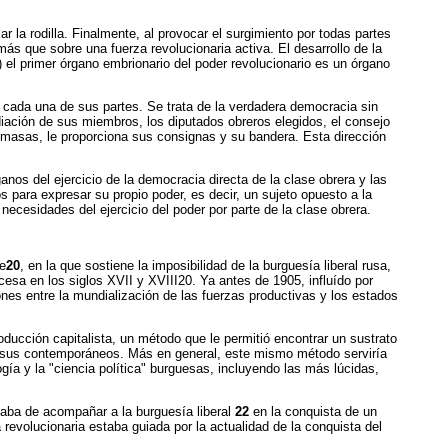
 la rodilla. Finalmente, al provocar el surgimiento por todas partes
ás que sobre una fuerza revolucionaria activa. El desarrollo de la
.) el primer órgano embrionario del poder revolucionario es un órgano
 cada una de sus partes. Se trata de la verdadera democracia sin
diación de sus miembros, los diputados obreros elegidos, el consejo
de masas, le proporciona sus consignas y su bandera. Esta dirección
os del ejercicio de la democracia directa de la clase obrera y las
para expresar su propio poder, es decir, un sujeto opuesto a la
necesidades del ejercicio del poder por parte de la clase obrera.
te
20
, en la que sostiene la imposibilidad de la burguesía liberal rusa,
cesa en los siglos XVII y XVIII20. Ya antes de 1905, influído por
ones entre la mundialización de las fuerzas productivas y los estados
ducción capitalista, un método que le permitió encontrar un sustrato
bre sus contemporáneos. Más en general, este mismo método serviría
logía y la "ciencia política" burguesas, incluyendo las más lúcidas,
ataba de acompañar a la burguesía liberal
22
en la conquista de un
 revolucionaria estaba guiada por la actualidad de la conquista del