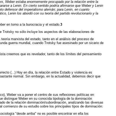
arx, Weber estaba enormemente procupado por la relación entre la
ararse a Lenin. En cierto sentido podría afirmarse que Weber y Lenin
anto defensor del imperialismo alemán; para Lenin, en cuanto
co, Lenin los abordó con su teoría del partido revolucionario y la
ber en torno a la burocracia y el estado.
3
e Trotsky no sólo incluye los aspectos de las elaboraciones de
 teoría marxista del estado, tanto en el análisis del proceso de
unda guerra mundial, cuando Trotsky fue asesinado por un sicario de
lista creemos que es revelador, tanto de los límites del pensamiento
recto (...) Hoy en día, la relación entre Estado y violencia es
 bastante normal. Sin embargo, en la actualidad, debemos decir que
co), Weber va a poner el centro de sus reflexiones políticas en
 que distingue Weber en su conocida tipología de la dominación
lado de la relación dominación/subordinación, analizando las diversas
 comienzo de su estudio sobre los principales tipos de dominación:
ciología "desde arriba" no es posible encontrar en ella los