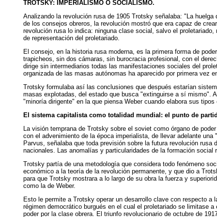
TROTSKY: IMPERIALISMO O SOCIALISMO.
Analizando la revolución rusa de 1905 Trotsky señalaba: "La huelga de
de los consejos obreros, la revolución mostró que era capaz de crear
revolución rusa lo indica: ninguna clase social, salvo el proletariado
de representación del proletariado.
El consejo, en la historia rusa moderna, es la primera forma de pod
trapicheos, sin dos cámaras, sin burocracia profesional, con el der
dirige sin intermediarios todas las manifestaciones sociales del pro
organizada de las masas autónomas ha aparecido por primera vez en 
Trotsky formulaba así las conclusiones que después estarían sistemat
masas explotadas, del estado que busca "extinguirse a sí mismo". Aq
"minoría dirigente" en la que piensa Weber cuando elabora sus tipos
El sistema capitalista como totalidad mundial: el punto de part
La visión temprana de Trotsky sobre el soviet como órgano de poder d
con el advenimiento de la época imperialista, de llevar adelante una
Parvus, señalaba que toda previsión sobre la futura revolución rusa d
nacionales. Las anomalías y particularidades de la formación social 
Trotsky partía de una metodología que considera todo fenómeno social
económico a la teoría de la revolución permanente, y que dio a Trot
para que Trotsky mostrara a lo largo de su obra la fuerza y superiorid
como la de Weber.
Esto le permite a Trotsky operar un desarrollo clave con respecto a l
régimen democrático burgués en el cual el proletariado se limitase a 
poder por la clase obrera. El triunfo revolucionario de octubre de 19