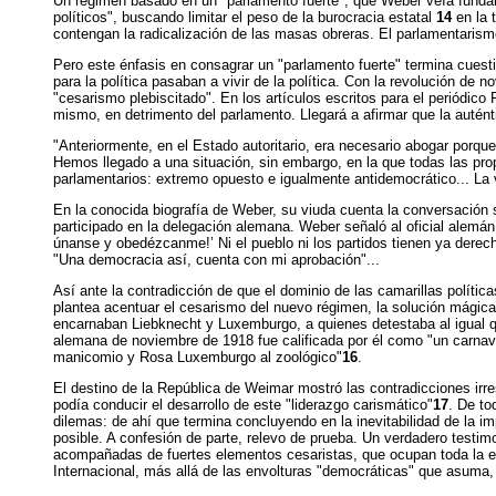
Un régimen basado en un "parlamento fuerte", que Weber veía fundame
políticos", buscando limitar el peso de la burocracia estatal
14
en la 
contengan la radicalización de las masas obreras. El parlamentarismo
Pero este énfasis en consagrar un "parlamento fuerte" termina cuestio
para la política pasaban a vivir de la política. Con la revolución de
"cesarismo plebiscitado". En los artículos escritos para el periódico
mismo, en detrimento del parlamento. Llegará a afirmar que la auténti
"Anteriormente, en el Estado autoritario, era necesario abogar porqu
Hemos llegado a una situación, sin embargo, en la que todas las prop
parlamentarios: extremo opuesto e igualmente antidemocrático... La v
En la conocida biografía de Weber, su viuda cuenta la conversación s
participado en la delegación alemana. Weber señaló al oficial alemán 
únanse y obedézcanme!’ Ni el pueblo ni los partidos tienen ya derecho 
"Una democracia así, cuenta con mi aprobación"...
Así ante la contradicción de que el dominio de las camarillas políti
plantea acentuar el cesarismo del nuevo régimen, la solución mágica 
encarnaban Liebknecht y Luxemburgo, a quienes detestaba al igual que
alemana de noviembre de 1918 fue calificada por él como "un carnava
manicomio y Rosa Luxemburgo al zoológico"
16
.
El destino de la República de Weimar mostró las contradicciones irre
podía conducir el desarrollo de este "liderazgo carismático"
17
. De to
dilemas: de ahí que termina concluyendo en la inevitabilidad de la im
posible. A confesión de parte, relevo de prueba. Un verdadero testi
acompañadas de fuertes elementos cesaristas, que ocupan toda la es
Internacional, más allá de las envolturas "democráticas" que asuma, 