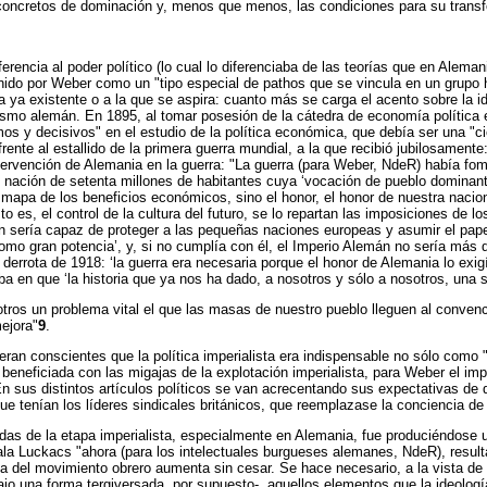
oncretos de dominación y, menos que menos, las condiciones para su trans
ferencia al poder político (lo cual lo diferenciaba de las teorías que en Ale
efinido por Weber como un "tipo especial de pathos que se vincula en un grupo
a ya existente o a la que se aspira: cuanto más se carga el acento sobre la i
lismo alemán. En 1895, al tomar posesión de la cátedra de economía política 
s y decisivos" en el estudio de la política económica, que debía ser una "cienc
rente al estallido de la primera guerra mundial, a la que recibió jubilosament
ntervención de Alemania en la guerra: "La guerra (para Weber, NdeR) había fome
o nación de setenta millones de habitantes cuya ‘vocación de pueblo dominante
l mapa de los beneficios económicos, sino el honor, el honor de nuestra naci
sto es, el control de la cultura del futuro, se lo repartan las imposiciones de
mán sería capaz de proteger a las pequeñas naciones europeas y asumir el pape
omo gran potencia’, y, si no cumplía con él, el Imperio Alemán no sería más qu
errota de 1918: ‘la guerra era necesaria porque el honor de Alemania lo exigía
ba en que ‘la historia que ya nos ha dado, a nosotros y sólo a nosotros, una 
otros un problema vital el que las masas de nuestro pueblo lleguen al conven
ejora"
9
.
ran conscientes que la política imperialista era indispensable no sólo como 
l beneficiada con las migajas de la explotación imperialista, para Weber el imp
 En sus distintos artículos políticos se van acrecentando sus expectativas de 
e tenían los líderes sindicales británicos, que reemplazase la conciencia de 
das de la etapa imperialista, especialmente en Alemania, fue produciéndose un
a Luckacs "ahora (para los intelectuales burgueses alemanes, NdeR), resulta 
 del movimiento obrero aumenta sin cesar. Se hace necesario, a la vista de e
jo una forma tergiversada, por supuesto-, aquellos elementos que la ideologí