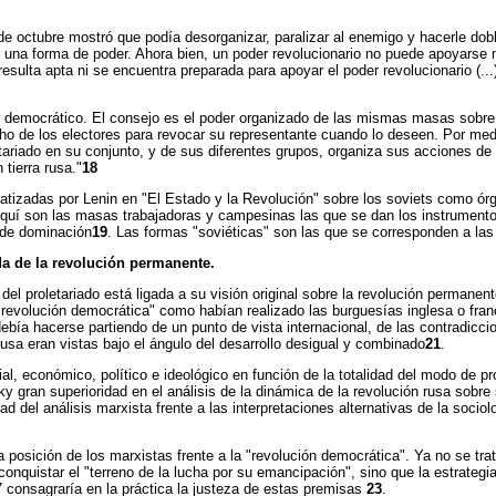
 octubre mostró que podía desorganizar, paralizar al enemigo y hacerle doblar
 una forma de poder. Ahora bien, un poder revolucionario no puede apoyarse m
, resulta apta ni se encuentra preparada para apoyar el poder revolucionario (..
er democrático. El consejo es el poder organizado de las mismas masas sobre
echo de los electores para revocar su representante cuando lo deseen. Por me
letariado en su conjunto, y de sus diferentes grupos, organiza sus acciones 
tierra rusa."
18
izadas por Lenin en "El Estado y la Revolución" sobre los soviets como órgan
uí son las masas trabajadoras y campesinas las que se dan los instrumentos 
 de dominación
19
. Las formas "soviéticas" son las que se corresponden a las 
ida de la revolución permanente.
el proletariado está ligada a su visión original sobre la revolución permanen
 "revolución democrática" como habían realizado las burguesías inglesa o fran
ebía hacerse partiendo de un punto de vista internacional, de las contradicci
rusa eran vistas bajo el ángulo del desarrollo desigual y combinado
21
.
, económico, político e ideológico en función de la totalidad del modo de pro
sky gran superioridad en el análisis de la dinámica de la revolución rusa so
ad del análisis marxista frente a las interpretaciones alternativas de la socio
a posición de los marxistas frente a la "revolución democrática". Ya no se tr
conquistar el "terreno de la lucha por su emancipación", sino que la estrategia
17 consagraría en la práctica la justeza de estas premisas
23
.