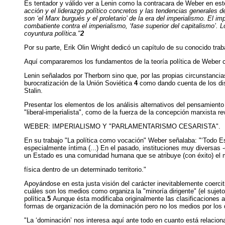
Es tentador y válido ver a Lenin como la contracara de Weber en es
acción y el liderazgo político concretos y las tendencias generales
son ‘el Marx burgués y el proletario’ de la era del imperialismo. El
combatiente contra el imperialismo, ‘fase superior del capitalismo’. 
coyuntura política."
2
Por su parte, Erik Olin Wright dedicó un capítulo de su conocido trab
Aquí compararemos los fundamentos de la teoría política de Weber co
Lenin señalados por Therborn sino que, por las propias circunstancias
burocratización de la Unión Soviética
4
como dando cuenta de los dis
Stalin.
Presentar los elementos de los análisis alternativos del pensamiento
"liberal-imperialista", como de la fuerza de la concepción marxista re
WEBER: IMPERIALISMO Y "PARLAMENTARISMO CESARISTA".
En su trabajo "La política como vocación" Weber señalaba: "‘Todo Estad
especialmente íntima (...) En el pasado, instituciones muy diversas
un Estado es una comunidad humana que se atribuye (con éxito) el m
física dentro de un determinado territorio."
Apoyándose en esta justa visión del carácter inevitablemente coerciti
cuáles son los medios como organiza la "minoría dirigente" (el sujeto
política.
5
Aunque ésta modificaba originalmente las clasificaciones an
formas de organización de la dominación pero no los medios por los 
"La ‘dominación’ nos interesa aquí ante todo en cuanto está relacion