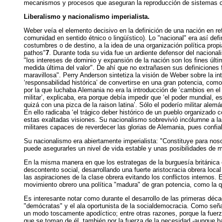
mecanismos y procesos que aseguran la reproducción de sistemas c
Liberalismo y nacionalismo imperialista.
Weber veía el elemento decisivo en la definición de una nación en re
comunidad en sentido étnico o lingüístico). Lo "nacional" era así d
costumbres o de destino, a la idea de una organización política propi
pathos"
7
. Durante toda su vida fue un ardiente defensor del naciona
"los intereses de dominio y expansión de la nación son los fines último
medida última del valor". De ahí que no extrañasen sus definiciones f
maravillosa". Perry Anderson sintetiza la visión de Weber sobre la i
‘responsabilidad histórica’ de convertirse en una gran potencia, com
por la que luchaba Alemania no era la introducción de ‘cambios en e
militar’, explicaba, era porque debía impedir que ‘el poder mundial, e
quizá con una pizca de la raison latina’. Sólo el poderío militar ale
En ello radicaba ‘el trágico deber histórico de un pueblo organizado c
estas exaltadas visiones. Su nacionalismo sobrevivió incólumne a la d
militares capaces de reverdecer las glorias de Alemania, pues confia
Su nacionalismo era abiertamente imperialista: "Constituye para nos
puede asegurarles un nivel de vida estable y unas posibilidades de m
En la misma manera en que los estrategas de la burguesía británica e
descontento social, desarrollando una fuerte aristocracia obrera loca
las aspiraciones de la clase obrera evitando los conflictos internos.
movimiento obrero una política "madura" de gran potencia, como la qu
Es interesante notar como durante el desarrollo de las primeras déca
"demócratas" y el ala oportunista de la socialdemocracia. Como señal
un modo toscamente apodíctico; entre otras razones, porque la fuerza
que se toman de él, también por la fuerza de la necesidad -aunque ba