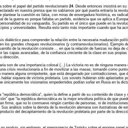
 sobre el papel del partido revolucionario
24
. Desde entonces insistirá en su 
arado en nuestra prensa que no sabíamos por qué puerta entraría la revolución
plantear la cuestión es falsa, con miras de envergadura histórica, es radical
nal de la guerra es porque faltaba un partido, evidencia que se aplica a Europa e
a personalidad de su vanguardia. Su partido es el único que puede en la revol
cipios y universidades. Resulta esto tanto más importante cuando que ha ac
s dialéctico para comprender la relación entre la necesaria maduración política
o en los grandes choques revolucionarios (y contrarrevolucionarios). Ejemplo 
esarrollo de la revolución consiste ... en que la relación de fuerzas no deja 
or las capas avanzadas, de la confianza creciente de la clase en sus propias f
u dirección.
ria son de una importancia colosal (...) La victoria no es de ninguna manera e
e una crisis revolucionaria a fin de movilizar a las masas; tomando como punto
 manera alguna omnipotente, que está desgarrado por contradicciones, que de
a hablar siquiera de victoria proletaria. Los soviets hubieran sido aplastados 
que únicamente los visionarios empedernidos podían soñar en Rusia en la dict
 "república democrática", quien la define a partir de su contenido de clase
ión" que "la república democrática es la mejor envoltura política de que puede r
an firme, que no lo conmueve ningún cambio de personas, ni de instituciones,
 Sus análisis sobre la derrota de la revolución alemana son ilustrativas de es
roducto del decapitamiento de la revolución proletaria por parte de la direcc
a, no produjo, sin embargo, el menosprecio de Trotsky sobre el enorme papel 