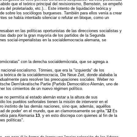
sabido que el teórico principal del revisionismo, Bernstein, se empeñó
ra del proletariado, etc.)... Este intento de liquidación teórica y
ande sobre los sociólogos burgueses. También para ellos venía a crear
ntes se había intentado silenciar o refutar en bloque, como un
resaban en las políticas oportunistas de las direcciones socialistas y
stas dado por la gran mayoría de los partidos de la Segunda
iones social-imperialistas en la socialdemocracia alemana, se
l demócratas" con la derecha socialdemócrata, que se agrega a
acional-socialismo. Tönnies, que era la "izquierda" de los
ta teórica de la socialdemocracia, Die Neue Zeit, donde alababa la
gradualmente para resolver las preocupaciones sociales. Weber no
 Deutsche Dem!okratische Partie (Partido Democrático Alemán, uno de
oner los cimientos de un nuevo régimen político.
e no permitía al estado alemán estar a la altura de sus
o los pueblos señoriales tienen la misión de intervenir en el
guro instinto de las demás naciones, sino que, además, aquéllos
untad de poder’ en el mundo, que an clamorosamente se grita."
12
Es
ncebía para Alemania
13
, y en esto discrepa con quienes al fin de la
es políticas".