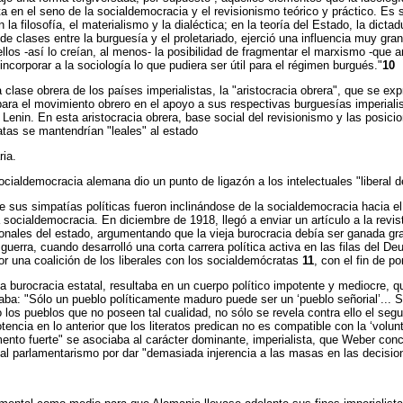
a en el seno de la socialdemocracia y el revisionismo teórico y práctico. Es 
la filosofía, el materialismo y la dialéctica; en la teoría del Estado, la dictadu
de clases entre la burguesía y el proletariado, ejerció una influencia muy gr
llos -así lo creían, al menos- la posibilidad de fragmentar el marxismo -que a
incorporar a la sociología lo que pudiera ser útil para el régimen burgués."
10
 clase obrera de los países imperialistas, la "aristocracia obrera", que se exp
para el movimiento obrero en el apoyo a sus respectivas burguesías imperiali
or Lenin. En esta aristocracia obrera, base social del revisionismo y las posic
tas se mantendrían "leales" al estado
ria.
 socialdemocracia alemana dio un punto de ligazón a los intelectuales "libera
sus simpatías políticas fueron inclinándose de la socialdemocracia hacia el n
ocialdemocracia. En diciembre de 1918, llegó a enviar un artículo a la revis
icionales del estado, argumentando que la vieja burocracia debía ser ganada 
a guerra, cuando desarrolló una corta carrera política activa en las filas del
or una coalición de los liberales con los socialdemócratas
11
, con el fin de p
burocracia estatal, resultaba en un cuerpo político impotente y mediocre, qu
a: "Sólo un pueblo políticamente maduro puede ser un ‘pueblo señorial’... Sól
o los pueblos que no poseen tal cualidad, no sólo se revela contra ello el se
tencia en lo anterior que los literatos predican no es compatible con la ‘vol
amento fuerte" se asociaba al carácter dominante, imperialista, que Weber co
 al parlamentarismo por dar "demasiada injerencia a las masas en las decision