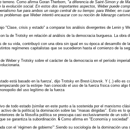
te terreno. Como afirma Goran Therborn,
"a diferencia de Saint-Simon y de M
 de la evolución social. En estos dos importantes aspectos, Weber puede comp
 imperialismo fue para ambos un rasgo central de su tiempo: para Weber, en cu
Los problemas que Weber intentó encauzar con su noción de liderazgo carismáti
ajo "Clase, crisis y estado" a comparar los análisis divergentes de Lenin y We
n la de Trotsky en relación al análisis de la democracia burguesa. La obra d
 de su vida, contribuyó con una obra sin igual en su época al desarrollo de la
tintos regímenes capitalistas que se sucedieron hasta el comienzo de la seg
 de Weber y Trotsky sobre el carácter de la democracia en el período imperia
volucionaria.
o está basado en la fuerza’, dijo Trotsky en Brest-Litovsk. Y (..) ello es cor
 -empezando por la estirpe- han conocido el uso de la fuerza física como algo
onopolio del uso legítimo de la fuerza
vo de todo estado (similar en este punto a la sostenida por el marxismo clási
 activo de la política) la dominación sobre las "masas dirigidas". Esto es lo
teriores de la filosofía política se preocupa casi exclusivamente de un solo 
que se garantiza la subordinación.
6
Como afirma en "Economía y sociedad" al
ada con el ‘régimen de gobierno’".Siendo su sociología de la dominación una so