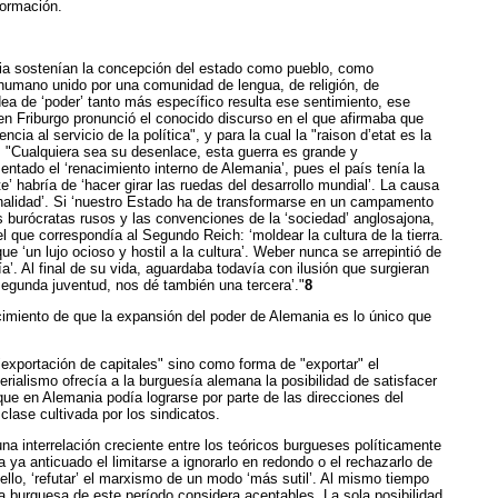
formación.
mania sostenían la concepción del estado como pueblo, como
 humano unido por una comunidad de lengua, de religión, de
dea de ‘poder’ tanto más específico resulta ese sentimiento, ese
en Friburgo pronunció el conocido discurso en el que afirmaba que
ia al servicio de la política", y para la cual la "raison d’etat es la
e: "Cualquiera sea su desenlace, esta guerra es grande y
ntado el ‘renacimiento interno de Alemania’, pues el país tenía la
’ habría de ‘hacer girar las ruedas del desarrollo mundial’. La causa
onalidad’. Si ‘nuestro Estado ha de transformarse en un campamento
 los burócratas rusos y las convenciones de la ‘sociedad’ anglosajona,
l que correspondía al Segundo Reich: ‘moldear la cultura de la tierra.
e ‘un lujo ocioso y hostil a la cultura’. Weber nunca se arrepintió de
’. Al final de su vida, aguardaba todavía con ilusión que surgieran
segunda juventud, nos dé también una tercera’."
8
cimiento de que la expansión del poder de Alemania es lo único que
"exportación de capitales" sino como forma de "exportar" el
erialismo ofrecía a la burguesía alemana la posibilidad de satisfacer
que en Alemania podía lograrse por parte de las direcciones del
clase cultivada por los sindicatos.
a interrelación creciente entre los teóricos burgueses políticamente
ya anticuado el limitarse a ignorarlo en redondo o el rechazarlo de
llo, ‘refutar’ el marxismo de un modo ‘más sutil’. Al mismo tiempo
a burguesa de este período considera aceptables. La sola posibilidad