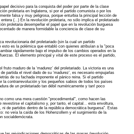
papel decisivo para la conquista del poder por parte de la clase
 proletaria en Inglaterra, si por el partido comunista o por los
mente falsa y muy peligrosa, porque enturbia la principal lección de
ntera (...) En la revolución proletaria, no sólo implica el proletariado
ución proletaria desempeñar el papel que en la revolución burguesa
recentado de manera formidable la conciencia de clase de su
 revolucionaria del proletariado (sin la cual un partido
de esto es la polémica que entabló con quienes atribuían a la "poca
de cambiar rápidamente bajo el impulso de los cambios operados en la
uerzas. El elemento principal y vital de este proceso es el partido,
l fruto maduro de la ‘madurez’ del proletariado. La victoria es una
 de partida el nivel dado de su ‘madurez’, es necesario empujarlas
trás de su fachada imponente el pánico reina. Si el partido
por la contrarrevolución y los pequeños sabios de todos los países
adura de un proletariado tan débil numéricamente y tan! poco
 y no como una mera cuestión "procedimental", como hacen las
evestirse el capitalismo y, por tanto, el capital... esta envoltura,
 ni de partidos dentro de la república democrática burguesa". Estas
to: no veía la caída de los Hohenzollern y el surgimiento de la
ión socialdemócrata.
que las reivindicaciones democráticas de las masas (revolución