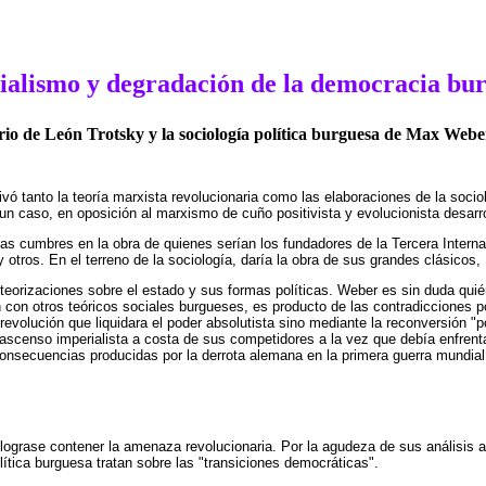
ialismo y degradación de la democracia bu
io de León Trotsky y la sociología política burguesa de Max Webe
avivó tanto la teoría marxista revolucionaria como las elaboraciones de la so
un caso, en oposición al marxismo de cuño positivista y evolucionista desarrol
 cumbres en la obra de quienes serían los fundadores de la Tercera Internaci
otros. En el terreno de la sociología, daría la obra de sus grandes clásico
teorizaciones sobre el estado y sus formas políticas. Weber es sin duda quié
con otros teóricos sociales burgueses, es producto de las contradicciones pol
evolución que liquidara el poder absolutista sino mediante la reconversión "p
ascenso imperialista a costa de sus competidores a la vez que debía enfrentar
secuencias producidas por la derrota alemana en la primera guerra mundial;
lograse contener la amenaza revolucionaria. Por la agudeza de sus análisis a
lítica burguesa tratan sobre las "transiciones democráticas".