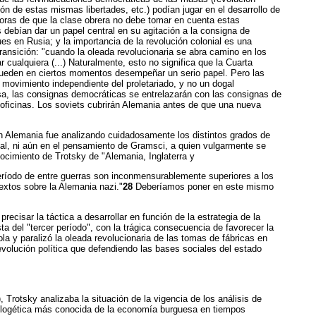
ón de estas mismas libertades, etc.) podían jugar en el desarrollo de
edoras de que la clase obrera no debe tomar en cuenta estas
s debían dar un papel central en su agitación a la consigna de
es en Rusia; y la importancia de la revolución colonial es una
ransición: "cuando la oleada revolucionaria se abra camino en los
cualquiera (...) Naturalmente, esto no significa que la Cuarta
 pueden en ciertos momentos desempeñar un serio papel. Pero las
l movimiento independiente del proletariado, y no un dogal
asa, las consignas democráticas se entrelazarán con las consignas de
s oficinas. Los soviets cubrirán Alemania antes de que una nueva
En Alemania fue analizando cuidadosamente los distintos grados de
ual, ni aún en el pensamiento de Gramsci, a quien vulgarmente se
cimiento de Trotsky de "Alemania, Inglaterra y
eríodo de entre guerras son inconmensurablemente superiores a los
extos sobre la Alemania nazi."
28
Deberíamos poner en este mismo
recisar la táctica a desarrollar en función de la estrategia de la
sta del "tercer período", con la trágica consecuencia de favorecer la
ñola y paralizó la oleada revolucionaria de las tomas de fábricas en
volución política que defendiendo las bases sociales del estado
Trotsky analizaba la situación de la vigencia de los análisis de
pologética más conocida de la economía burguesa en tiempos