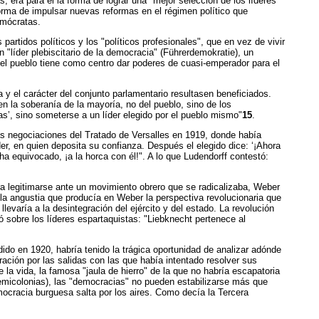
era para él la forma de lograr una "mejor selección de los líderes
rma de impulsar nuevas reformas en el régimen político que
emócratas.
artidos políticos y los "políticos profesionales", que en vez de vivir
n "líder plebiscitario de la democracia" (Führerdemokratie), un
or el pueblo tiene como centro dar poderes de cuasi-emperador para el
 y el carácter del conjunto parlamentario resultasen beneficiados.
n la soberanía de la mayoría, no del pueblo, sino de los
as’, sino someterse a un líder elegido por el pueblo mismo"
15
.
las negociaciones del Tratado de Versalles en 1919, donde había
der, en quien deposita su confianza. Después el elegido dice: ‘¡Ahora
 ha equivocado, ¡a la horca con él!". A lo que Ludendorff contestó:
ara legitimarse ante un movimiento obrero que se radicalizaba, Weber
 la angustia que producía en Weber la perspectiva revolucionaria que
varía a la desintegración del ejército y del estado. La revolución
 sobre los líderes espartaquistas: "Liebknecht pertenece al
ido en 1920, habría tenido la trágica oportunidad de analizar adónde
ación por las salidas con las que había intentado resolver sus
 la vida, la famosa "jaula de hierro" de la que no habría escapatoria
semicolonias), las "democracias" no pueden estabilizarse más que
ocracia burguesa salta por los aires. Como decía la Tercera