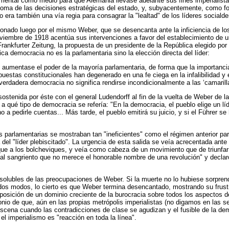
ntal como medio para que Alemania llevase adelante sus fines imperialistas, 
toma de las decisiones estratégicas del estado, y, subyacentemente, como fo
 era también una vía regia para consagrar la "lealtad" de los líderes sociald
nado luego por el mismo Weber, que se desencanta ante la inficiencia de los p
 noviembre de 1918 acentúa sus intervenciones a favor del establecimiento de u
 Frankfurter Zeitung, la propuesta de un presidente de la República elegido p
ca democracia no es la parlamentaria sino la elección directa del líder:
e aumentase el poder de la mayoría parlamentaria, de forma que la importancia
uestas constitucionales han degenerado en una fe ciega en la infalibilidad y e
erdadera democracia no significa rendirse incondicionalmente a las ‘camarill
ostenida por éste con el general Ludendorff al fin de la vuelta de Weber de 
a qué tipo de democracia se refería: "En la democracia, el pueblo elige un lí
a pedirle cuentas... Más tarde, el pueblo emitirá su juicio, y si el Führer se
cas parlamentarias se mostraban tan "ineficientes" como el régimen anterior p
del "líder plebiscitado". La urgencia de esta salida se veía acrecentada ante
 a los bolcheviques, y veía como cabeza de un movimiento que de triunfar lle
l sangriento que no merece el honorable nombre de una revolución" y declaró
solubles de las preocupaciones de Weber. Si la muerte no lo hubiese sorprend
dos modos, lo cierto es que Weber termina desencantado, mostrando su frustr
posición de un dominio creciente de la burocracia sobre todos los aspectos de
monio de que, aún en las propias metrópolis imperialistas (no digamos en las 
cena cuando las contradicciones de clase se agudizan y el fusible de la dem
el imperialismo es "reacción en toda la línea".