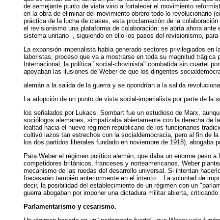
de semejante punto de vista vino a fortalecer el movimiento reformist
en la obra de eliminar del movimiento obrero todo lo revolucionario (en 
práctica de la lucha de clases, esta proclamación de la colaboración 
el revisionismo una plataforma de colaboración: se abría ahora ante e
sistema unitario- , siguiendo en ello los pasos del revisionismo, para 
La expansión imperialista había generado sectores privilegiados en la
laboristas, proceso que va a mostrarse en toda su magnitud trágica 
Internacional, la política "social-chovinista" combatida sin cuartel p
apoyaban las ilusiones de Weber de que los dirigentes socialdemócra
alemán a la salida de la guerra y se opondrían a la salida revoluciona
La adopción de un punto de vista social-imperialista por parte de la
los señalados por Lukacs. Sombart fue un estudioso de Marx, aunque 
sociólogos alemanes, simpatizaba abiertamente con la derecha de la s
lealtad hacia el nuevo régimen republicano de los funcionarios trad
cultivó lazos tan estrechos con la socialdemocracia, pero al fin de l
los dos partidos liberales fundado en noviembre de 1918), abogaba p
Para Weber el régimen político alemán, que daba un enorme peso a la 
competidores británicos, franceses y norteamericanos. Weber planteab
mecanismo de las ruedas del desarrollo universal. Si intentan hacerl
fracasarán también anteriormente en el intento... La voluntad de impo
decir, la posibilidad del establecimiento de un régimen con un "parl
guerra abogaban por imponer una dictadura militar abierta, criticando
Parlamentarismo y cesarismo.