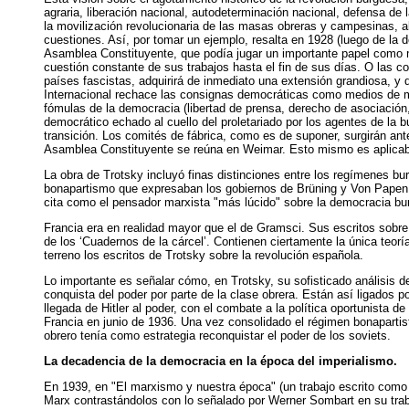
agraria, liberación nacional, autodeterminación nacional, defensa de 
la movilización revolucionaria de las masas obreras y campesinas, al
cuestiones. Así, por tomar un ejemplo, resalta en 1928 (luego de la d
Asamblea Constituyente, que podía jugar un importante papel como mot
cuestión constante de sus trabajos hasta el fin de sus días. O las c
países fascistas, adquirirá de inmediato una extensión grandiosa, y 
Internacional rechace las consignas democráticas como medios de mo
fómulas de la democracia (libertad de prensa, derecho de asociación,
democrático echado al cuello del proletariado por los agentes de la
transición. Los comités de fábrica, como es de suponer, surgirán ant
Asamblea Constituyente se reúna en Weimar. Esto mismo es aplicable a 
La obra de Trotsky incluyó finas distinciones entre los regímenes b
bonapartismo que expresaban los gobiernos de Brüning y Von Papen 
cita como el pensador marxista "más lúcido" sobre la democracia b
Francia era en realidad mayor que el de Gramsci. Sus escritos sobr
de los ‘Cuadernos de la cárcel’. Contienen ciertamente la única teor
terreno los escritos de Trotsky sobre la revolución española.
Lo importante es señalar cómo, en Trotsky, su sofisticado análisis de 
conquista del poder por parte de la clase obrera. Están así ligados po
llegada de Hitler al poder, con el combate a la política oportunista d
Francia en junio de 1936. Una vez consolidado el régimen bonapartis
obrero tenía como estrategia reconquistar el poder de los soviets.
La decadencia de la democracia en la época del imperialismo.
En 1939, en "El marxismo y nuestra época" (un trabajo escrito como p
Marx contrastándolos con lo señalado por Werner Sombart en su trab