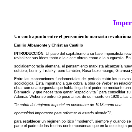
Imper
Un contrapunto entre el pensamiento marxista revolucionar
Emilio Albamonte y Christian Castillo
INTRODUCCIÓN
. El paso del capitalismo a su fase imperialista re
revitalizar sus ideas tanto a la clase obrera como a la burguesía. En 
socialdemocracia alemana, el pensamiento marxista alcanzaría nuevas
octubre, Lenin y Trotsky, pero también, Rosa Luxemburgo, Gramsci y 
Entre las elaboraciones fundamentales del período están las nuevas 
sociológica. Esta importancia que cobra la obra de Weber en relación 
obra: con una burguesía que había llegado al poder no mediante una r
Bismarck; y que necesitaba ganar "espacio vital" para consolidar su 
Además Weber se enfrentó poco antes de su muerte en 1920 a las con
"la caída del régimen imperial en noviembre de 1918 como una
oportunidad importante para reformar el estado alemán"
1
,
para establecer un régimen político "moderno", siempre y cuando se 
parte el padre de las teorías contemporáneas que en la sociología po