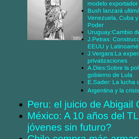
modelo exportador 
Bush lanzará ultim
Venezuela, Cuba y 
Poder
Uruguay:Cambio d
J.Petras: Construcc
EEUU y Latinoamé
J.Vergara:La experi
privatizaciones
A.Dies:Sobre la pol
gobierno de Lula
E.Sader: La lucha d
Argentina y la crisis
Peru: el juicio de Abigai
México: A 10 años del T
jóvenes sin futuro?
Chile compra más armas