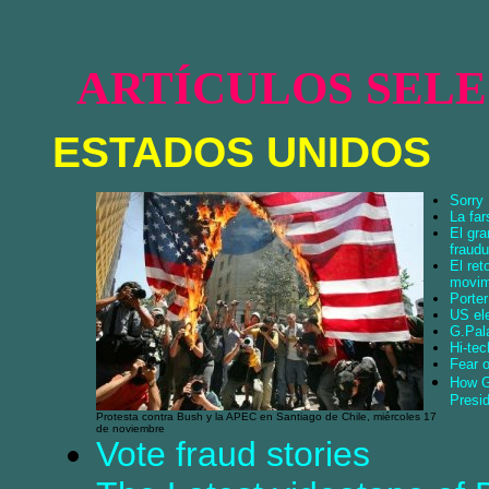
ARTÍCULOS SEL
ESTADOS UNIDOS
Sorry
La far
El gr
fraudu
El ret
movimi
Porte
US el
G.Pal
Hi-tec
Fear o
How G
Presid
Protesta contra Bush y la APEC en Santiago de Chile, miércoles 17
de noviembre
Vote fraud stories