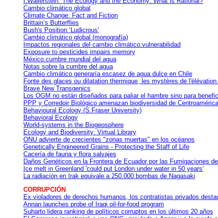
I.Wallerstein: The Ecology and the Economy: What is Rational?
Cambio climático global
Climate Change: Fact and Fiction
Brittain’s Butterflies
Bush's Position ‘Ludicrous'
Cambio climático global (monografía)
Impactos regionales del cambio climático:vulnerabilidad
Exposure to pesticides impairs memory
México.cumbre mundial del agua
Notas sobre la cumbre del agua
Cambio climático generaría escasez de agua dulce en Chile
Fonte des glaces ou dilatation thermique, les mystères de l'élévatio
Brave New Transgenics
Los OGM no están diseñados para paliar el hambre sino para benefic
PPP y Corredoir Biológico amenazan biodiversidad de Centroaméric
Behavioural Ecology (S.Fraser University)
Behavioral Ecology
World-systems in the Biogeosphere
Ecology and Biodiversity: Virtual Library
ONU advierte de crecientes "zonas muertas" en los océanos
Genetically Engineered Grains - Protecting the Staff of Life
Cacería de fauna y flora salvajes
Daños Genéticos en la Frontera de Ecuador por las Fumigaciones de
Ice melt in Greenland 'could put London under water in 50 years'
La radiación en Irak equivale a 250.000 bombas de Nagasaki
CORRUPCIÓN
Ex violadores de derechos humanos, los contratistas privados desta
Annan launches probe of Iraqi oil-for-food program
Suharto lidera ranking de políticos corruptos en los últimos 20 años