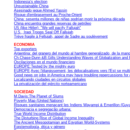
Indonesia’s election
Unsustainable China
Asesinado jeque Ahmed Yassin
Risque d'embrasement au Proche-Orient
China: sesenta millones de niñas podrían morir la próxima década
China encuentra grandes reservas de petróleo
US (like Hitler): "We will pacify Fallujah"
U.S., Iraqi Troops Seal Off Fallujah
Trève fragile à Fellujah, appel de Sadre au soulèvement
ECONOMIA
Top exporters
Argentina: del granero del mundo al hambre generalizado, de la mano
Ch.Chase-Dunn &B.Gills:Understanding Waves of Globalization and R
Oscilaciones en el mundo financiero
EUROPE:Tested by the mighty euro
EUROPE
Avec l'élargissement, les délocalisations vers l'Est se multi
Good news on jobs in America may have troubling repercussions for
Localizando ciudades en circuitos globales
La privatización del ejército norteamericano
SOCIEDAD
M.Davis:The Planet of Slums
Poverty Map (United Nations)
Risques sanitaires menaçant les Indiens Wayampi & Emerillon (Guya
Democracia e segregação urbana:
True World Income Distribution
The Disturbing Rise of Global Income Inequality
The Ancient Mesopotamian and Egyptian World-Systems
Epistemoilogía, ética y género