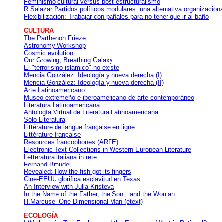
Feminismo cultural versus post-estructuralismo
R.Salazar:Partidos políticos modulares: una alternativa organizacion
Flexibilización: Trabajar con pañales para no tener que ir al baño
CULTURA
The Parthenon Frieze
Astronomy Workshop
Cosmic evolution
Our Growing, Breathing Galaxy
El "terrorismo islámico" no existe
Mencia González: Ideología y nueva derecha (I)
Mencia González: Ideología y nueva derecha (II)
Arte Latinoamericano
Museo extremeño e iberoamericano de arte contemporáneo
Literatura Latinoamericana
Antología Virtual de Literatura Latinoamericana
Sólo Literatura
Littérature de langue française en ligne
Littérature française
Resources francophones (ARFE)
Electronic Text Collections in Western European Literature
Letteratura italiana in rete
Fernand Braudel
Revealed: How the fish got its fingers
Cine-EEUU glorifica esclavitud en Texas
An Interview with Julia Kristeva
In the Name of the Father, the Son…and the Woman
H.Marcuse: One Dimensional Man (etext)
ECOLOGÍA