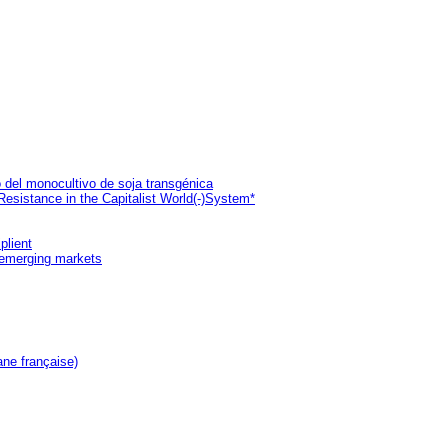
 del monocultivo de soja transgénica
esistance in the Capitalist World(-)System*
plient
 emerging markets
ne française)