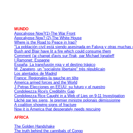
MUNDO
Apocalypse Now?(1)-The War Front
Apocalypse Now? (2)-The White House
Where is the Road to Peace in Iraq?
"La población civil está siendo asesinada en Faluya y otras muchas 
Bush and Blair have lit a fire which could consume them
Comment j'ai changé d'avis sur l'Irak, par Michael Ignatieff
I.Ramonet: Espagne
España; La transfusión roja y el destino trágico
M. Zapatero, un "socialiste libertaire" très républicain
Los atentados de Madrid
France: Regionales-la gauche en tête
America armed forces and the World
J.Petras:Elecciones en EEUU: su futuro y el nuestro
Condoleezza Rice's Credibility Gap
Condoleezza Rice Caught in a Web of Lies on 9-11 Investigation
Lâché par les siens, le premier ministre polonais démissionne
A coalition showing signs of fracture
Now it is America that desperately needs rescuing
AFRICA
The Golden Handshake
The truth behind the cannibals of Congo