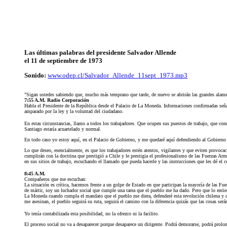
Las últimas palabras del presidente Salvador Allende
el 11 de septiembre de 1973
Sonido:
www.odep.cl/Salvador_Allende_11sept_1973.mp3
"Sigan ustedes sabiendo que, mucho más temprano que tarde, de nuevo se abrirán las grandes alame
7:55 A.M. Radio Corporación
Habla el Presidente de la República desde el Palacio de La Moneda. Informaciones confirmadas señal
amparado por la ley y la voluntad del ciudadano.
En estas circunstancias, llamo a todos los trabajadores. Que ocupen sus puestos de trabajo, que c
Santiago estaría acuartelado y normal.
En todo caso yo estoy aquí, en el Palacio de Gobierno, y me quedaré aquí defendiendo al Gobierno 
Lo que deseo, esencialmente, es que los trabajadores estén atentos, vigilantes y que eviten provoca
cumplirán con la doctrina que prestigió a Chile y le prestigia el profesionalismo de las Fuerzas Ar
en sus sitios de trabajo, escuchando el llamado que pueda hacerle y las instrucciones que les dé el
8:45 A.M.
Compañeros que me escuchan:
La situación es crítica, hacemos frente a un golpe de Estado en que participan la mayoría de las Fu
de mártir, soy un luchador social que cumple una tarea que el pueblo me ha dado. Pero que lo entiend
La Moneda cuando cumpla el mandato que el pueblo me diera, defenderé esta revolución chilena y de
me asesinan, el pueblo seguirá su ruta, seguirá el camino con la diferencia quizás que las cosas se
Yo tenía contabilizada esta posibilidad, no la ofrezco ni la facilito.
El proceso social no va a desaparecer porque desaparece un dirigente. Podrá demorarse, podrá prolon