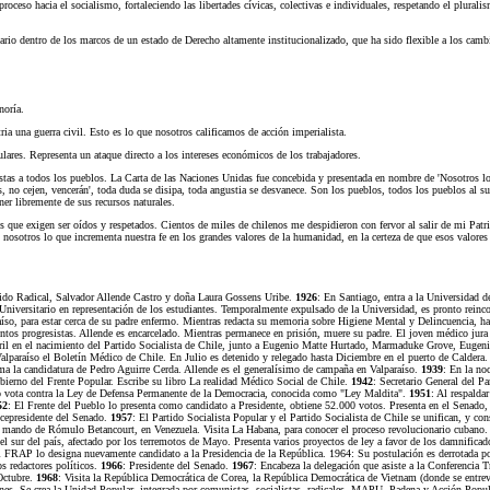
roceso hacia el socialismo, fortaleciendo las libertades cívicas, colectivas e individuales, respetando el plurali
io dentro de los marcos de un estado de Derecho altamente institucionalizado, que ha sido flexible a los cambio
noría.
ia una guerra civil. Esto es lo que nosotros calificamos de acción imperialista.
lares. Representa un ataque directo a los intereses económicos de los trabajadores.
istas a todos los pueblos. La Carta de las Naciones Unidas fue concebida y presentada en nombre de 'Nosotros l
, no cejen, vencerán', toda duda se disipa, toda angustia se desvanece. Son los pueblos, todos los pueblos al sur
ner libremente de sus recursos naturales.
s que exigen ser oídos y respetados. Cientos de miles de chilenos me despidieron con fervor al salir de mi Pat
 nosotros lo que incrementa nuestra fe en los grandes valores de la humanidad, en la certeza de que esos valores 
artido Radical, Salvador Allende Castro y doña Laura Gossens Uribe.
1926
: En Santiago, entra a la Universidad d
iversitario en representación de los estudiantes. Temporalmente expulsado de la Universidad, es pronto reincor
raíso, para estar cerca de su padre enfermo. Mientras redacta su memoria sobre Higiene Mental y Delincuencia, 
entos progresistas. Allende es encarcelado. Mientras permanece en prisión, muere su padre. El joven médico jura 
il en el nacimiento del Partido Socialista de Chile, junto a Eugenio Matte Hurtado, Marmaduke Grove, Eugenio 
alparaíso el Boletín Médico de Chile. En Julio es detenido y relegado hasta Diciembre en el puerto de Caldera
ma la candidatura de Pedro Aguirre Cerda. Allende es el generalísimo de campaña en Valparaíso.
1939
: En la no
ierno del Frente Popular. Escribe su libro La realidad Médico Social de Chile.
1942
: Secretario General del Pa
nado vota contra la Ley de Defensa Permanente de la Democracia, conocida como "Ley Maldita".
1951
: Al respalda
52
: El Frente del Pueblo lo presenta como candidato a Presidente, obtiene 52.000 votos. Presenta en el Senado, 
Vicepresidente del Senado.
1957
: El Partido Socialista Popular y el Partido Socialista de Chile se unifican, y 
el mando de Rómulo Betancourt, en Venezuela. Visita La Habana, para conocer el proceso revolucionario cubano.
el sur del país, afectado por los terremotos de Mayo. Presenta varios proyectos de ley a favor de los damnifica
 FRAP lo designa nuevamente candidato a la Presidencia de la República. 1964: Su postulación es derrotada p
s redactores políticos.
1966
: Presidente del Senado.
1967
: Encabeza la delegación que asiste a la Conferencia
 Octubre.
1968
: Visita la República Democrática de Corea, la República Democrática de Vietnam (donde se entr
nes. Se crea la Unidad Popular, integrada por comunistas, socialistas, radicales, MAPU, Padena y Acción Popul