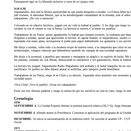
Permaneceré aquí en La Moneda inclusive a costa de mi propia vida.
9:10 A.M.
Seguramente, ésta será la última oportunidad en que pueda dirigirme a ustedes. La Fuerza Aérea h
jefe titulares, el almirante Merino, que se ha autodesignado comandante de la Armada, más el señor
trabajadores: ¡No voy a renunciar!
Colocado en un tránsito histórico, pagaré con mi vida la lealtad al pueblo. Y les digo que tengo la 
sociales ni con el crimen ni con la fuerza. La historia es nuestra y la hacen los pueblos.
Trabajadores de mi Patria: quiero agradecerles la lealtad que siempre tuvieron, la confianza que dep
dirigirme a ustedes, quiero que aprovechen la lección: el capital foráneo, el imperialismo, unidos a
esperando con mano ajena, reconquistar el poder para seguir defendiendo sus granjerías y sus privile
Me dirijo a ustedes, sobre todo a la modesta mujer de nuestra tierra, a la campesina que creyó en nos
profesionales, colegios clasistas que defendieron también las ventajas de una sociedad capitalista.
Me dirijo a la juventud, a aquellos que cantaron y entregaron su alegría y su espíritu de lucha. Me 
los puentes, cortando las vías férreas, destruyendo lo oleoductos y los gaseoductos, frente al silen
La historia los juzgará. Seguramente Radio Magallanes será acallada y el metal tranquilo de mi voz
sacrificarse. El pueblo no debe dejarse arrasar ni acribillar, pero tampoco puede humillarse.
Trabajadores de mi Patria, tengo fe en Chile y su destino. Superarán otros hombres este momento g
sociedad mejor.
¡Viva Chile! ¡Viva el pueblo! ¡Vivan los trabajadores!
Estas son mis últimas palabras y tengo la certeza de que mi sacrificio no será en vano, tengo la certe
Cronología
1970
SEPTIEMBRE 4
. La Unidad Popular obtiene la primera mayoría relativa (36,3 %), Jorge Alessan
NOVIEMBRE 4
. Allende asume la Presidencia. Comienza la aplicación del programa de la Unidad
DICIEMBRE.
Se inicia la nacionalización de la industria textil. Se suscribe el acuerdo UP - CU
Social.
1971