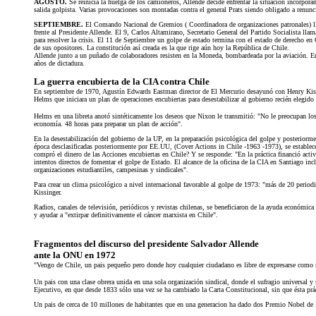
AGOSTO.
Se reinicia la huelga de los camioneros, Allende decide enfrentar la situación incorpora
salida golpista. Varias provocaciones son montadas contra el general Prats siendo obligado a renunc
SEPTIEMBRE.
El Comando Nacional de Gremios ( Coordinadora de organizaciones patronales) llam
frente al Presidente Allende. El 9, Carlos Altamirano, Secretario General del Partido Socialista lla
para resolver la crisis. El 11 de Septiembre un golpe de estado termina con el estado de derecho en
de sus opositores. La constitución así creada es la que rige aún hoy la República de Chile.
Allende junto a un puñado de colaboradores resisten en la Moneda, bombardeada por la aviación. En e
años de dictadura.
La guerra encubierta de la CIA contra Chile
En septiembre de 1970, Agustín Edwards Eastman director de El Mercurio desayunó con Henry Kissing
Helms que iniciara un plan de operaciones encubiertas para desestabilizar al gobierno recién elegido 
Helms en una libreta anotó sintéticamente los deseos que Nixon le transmitió: "No le preocupan lo
economía. 48 horas para preparar un plan de acción".
En la desestabilización del gobierno de la UP, en la preparación psicológica del golpe y posteriorme
época desclasificadas posteriormente por EE.UU, (Cover Actions in Chile -1963 -1973), se establec
compró el dinero de las Acciones encubiertas en Chile? Y se responde: "En la práctica financió acti
intentos directos de fomentar el golpe de Estado. El alcance de la oficina de la CIA en Santiago inc
organizaciones estudiantiles, campesinas y sindicales".
Para crear un clima psicológico a nivel internacional favorable al golpe de 1973: "más de 20 periodi
Kissinger.
Radios, canales de televisión, periódicos y revistas chilenas, se beneficiaron de la ayuda económica
y ayudar a "extirpar definitivamente el cáncer marxista en Chile".
Fragmentos del discurso del presidente Salvador Allende
ante la ONU en 1972
"Vengo de Chile, un pais pequeño pero donde hoy cualquier ciudadano es libre de expresarse como mejor
Un pais con una clase obrera unida en una sola organización sindical, donde el sufragio universal y
Ejecutivo, en que desde 1833 sólo una vez se ha cambiado la Carta Constitucional, sin que ésta prá
Un pais de cerca de 10 millones de habitantes que en una generacion ha dado dos Premio Nobel de L