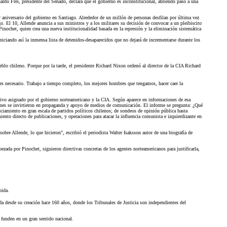
uardo Frei, presidente del Senado, declara que el gobierno es inconstitucional, abriendo paso a una
 aniversario del gobierno en Santiago. Alrededor de un millón de personas desfilan por última vez
go. El 10, Allende anuncia a sus ministros y a los militares su decisión de convocar a un pleibiscito
inochet, quien crea una nueva institucionalidad basada en la represión y la eliminación sistemática
iciando así la inmensa lista de detenidos-desaparecidos que no dejará de incrementarse durante los
lo chileno. Porque por la tarde, el presidente Richard Nixon ordenó al director de la CIA Richard
es necesario. Trabajo a tiempo completo, los mejores hombres que tengamos, hacer caer la
icativo asignado por el gobierno norteamericano y la CIA. Según aparece en informaciones de esa
lones se invirtieron en propaganda y apoyo de medios de comunicación. El informe se pregunta: ¿Qué
nciamiento en gran escala de partidos políticos chilenos; de sondeos de opinión pública hasta
iento directo de publicaciones, y operaciones para atacar la influencia comunista e izquierdizante en
obre Allende, lo que hicieron", escribió el periodista Walter Isaksson autor de una biografía de
ezada por Pinochet, siguieron directivas concretas de los agentes norteamericanos para justificarla,
bida.
ida desde su creación hace 160 años, donde los Tribunales de Justicia son independientes del
 funden en un gran sentido nacional.