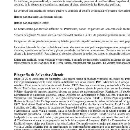
Su tradición, su personalidad, su conciencia revolucionaria, permiten al pueblo chileno impulsar el p
sociales, de la democracia económica, mediante el pleno ejercicio de las libertades políticas.
La voluntad democrática de nuestro pueblo ha asumido el desafío de impulsar el proceso revolucionar
Hemos nacionalizado las riquezas básicas.
Hemos nacionalizado el cobre.
Lo hemos hecho por decisión unánime del Parlamento, donde los partidos de Gobierno están en mi
Señores delegados: Yo acuso ante la conciencia del mundo a la ITT, de pretender provocar en mi Patr
La agresión de las grandes empresas capitalistas pretende impedir la emancipación de las clases popu
La acción futura de la colectividad de naciones debe acentuar una política que tenga como protagon
mujeres, apretándose en las calles y plazas para decir con decisión y esperanza: 'Estamos con ustedes
¡Basta a la intervención!'. Para afirmar el derecho soberano de todos los países en desarrollo a dispo
Existe una realidad, hecha voluntad y conciencia. Son más de doscientos cincuenta millones de sere
representantes de las Naciones de la Tierra, sabrán comprender mis palabras. Es vuestra confianza en
Biografía de Salvador Allende
1908
: El 26 de Junio nace en Valparaíso. Sus padres fueron el abogado y notario, militante del P
Participa activamente en la lucha contra la dictadura de Carlos Ibáñez.
1931
: Miembro del Consejo Un
estudios. En el mes de Julio es derrocado Ibáñez.
1932
: Termina sus estudios y se traslada a Valpa
Grove. Tras la fugaz experiencia socialista, el nuevo gobierno desata la persecución contra los elem
Médico, después de muchos intentos, obtiene un puesto de anatomopatólogo. Participa el 19 de Abr
Estructura de la Salubridad Nacional.
1935
: Dirigente de la Asociación Médica Chilena. Funda en V
Valparaíso. Sus camaradas del P.S. lo eligen Subsecretario General.
1938
: El Frente Popular procla
Hortencia Bussy Soto. En Septiembre renuncia al Congreso y asume la cartera de Salubridad del gob
1947
: Se divide el Partido Socialista. Allende se integra al Partido Socialista Popular. En el Se
Socialista de Chile. Impulsa la creación del Frente del Pueblo, junto con el Partido Comunista.
19
y Antofagasta.
1954
: Viaja a Francia, Italia, la Unión Soviética y la República de China Popular. 
candidatura presidencial.
1958:
Pierde la elección contra Jorge Alesandri.
1959
: Asiste a la toma d
huelga de los mineros del carbón, que paralizan sus faenas durante mas de tres meses. Recorre todo 
al Che Guevara, el carácter propagandístico de la Alianza para el Progreso.
1963
: La Convención del
Realiza diversos viajes por Europa y América Latina. Designado como el mejor parlamentario por lo
Visita la Unión Soviética por las celebraciones del quincuagésimo aniversario de la Revolución de
personalmente a Tahiti a cuatro cubanos de la guerrilla.
1969
: Senador por Chiloe, Aysen y Magalla