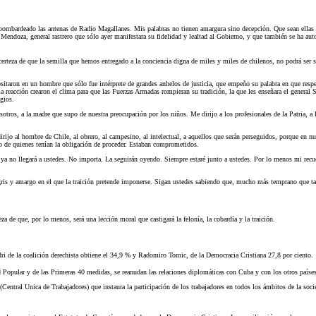
a bombardeado las antenas de Radio Magallanes. Mis palabras no tienen amargura sino decepción. Que sean ellas
 Mendoza, general rastrero que sólo ayer manifestara su fidelidad y lealtad al Gobierno, y que también se ha au
certeza de que la semilla que hemos entregado a la conciencia digna de miles y miles de chilenos, no podrá ser s
ositaron en un hombre que sólo fue intérprete de grandes anhelos de justicia, que empeño su palabra en que respe
 la reacción crearon el clima para que las Fuerzas Armadas rompieran su tradición, la que les enseñara el genera
gios.
otros, a la madre que supo de nuestra preocupación por los niños. Me dirijo a los profesionales de la Patria, a l
dirijo al hombre de Chile, al obrero, al campesino, al intelectual, a aquellos que serán perseguidos, porque en n
cio de quienes tenían la obligación de proceder. Estaban comprometidos.
 ya no llegará a ustedes. No importa. La seguirán oyendo. Siempre estaré junto a ustedes. Por lo menos mi recue
ris y amargo en el que la traición pretende imponerse. Sigan ustedes sabiendo que, mucho más temprano que tard
za de que, por lo menos, será una lección moral que castigará la felonía, la cobardía y la traición.
dri de la coalición derechista obtiene el 34,9 % y Radomiro Tomic, de la Democracia Cristiana 27,8 por ciento.
 Popular y de las Primeras 40 medidas, se reanudan las relaciones diplomáticas con Cuba y con los otros paíse
T (Central Unica de Trabajadores) que instaura la participación de los trabajadores en todos los ámbitos de la s