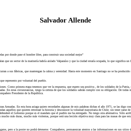
Salvador Allende
das por donde pase el hombre libre, para construir una sociedad mejor"
an que un sector de la marinería habría aislado Valparaíso y que la ciudad estaría ocupada, lo que significa un
oncurran a sus fábricas, que mantengan la calma y serenidad. Hasta este momento en Santiago no se ha producido
que represento por voluntad del pueblo.
ciones. Como primera etapa tenemos que ver la respuesta, que espero sea positiva , de los soldados de la Patria,
madas. En estas circunstancias, tengo la certeza de que los soldados sabrán cumplir con su obligación. De todas
 compañero Presidente de la República.
erzas Armadas. En esta hora aciaga quiero recordarles algunas de mis palabras dichas el año 1971, se las digo c
an aquellos que quieren retrotraer la historia y desconocer la voluntad mayoritaria de Chile; sin tener carne de
fenderé el Gobierno porque es el mandato que el pueblo me ha entregado. No tengo otra alternativa. Sólo acri
rán mucho más duras, mucho más violentas, porque será una lección objetiva muy clara para las masas de que esta
garse, pero a la postre no podrá detenerse. Compañeros, permanezcan atentos a las informaciones en sus sitios d