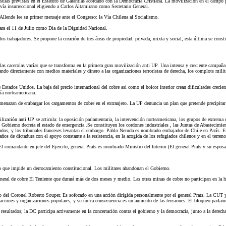
úsulas previstas en el Estatuto de Garantías acordado con la Democracia Cristiana. La movilización en el campo 
 vía insurreccional eligiendo a Carlos Altamirano como Secretario General.
llende lee su primer mensaje ante el Congreso: la Vía Chilena al Socialismo.
ara el 11 de Julio como Día de la Dignidad Nacional.
os trabajadores. Se propone la creación de tres áreas de propiedad: privada, mixta y social, esta última se const
s cacerolas vacías que se transforma en la primera gran movilización anti UP. Una intensa y creciente campaña 
ando directamente con medios materiales y dinero a las organizaciones terroristas de derecha, los complots milit
stados Unidos. La baja del precio internacional del cobre así como el boicot interior crean dificultades crecie
a norteamericana.
enazan de embargar los cargamentos de cobre en el extranjero. La UP denuncia un plan que pretende precipitar al
ización anti UP se articula: la oposición parlamentaria, la intervención norteamericana, los grupos de extrema 
l Gobierno decreta el estado de emergencia .Se constituyen los cordones industriales , las Juntas de Abastecimi
ados, y los tribunales franceses levantan el embargo. Pablo Neruda es nombrado embajador de Chile en París. El
os de dictadura con el apoyo constante a la resistencia, en la acogida de los refugiados chilenos y en el terren
. El comandante en jefe del Ejercito, general Prats es nombrado Ministro del Interior (El general Prats y su espo
lo que impide un derrocamiento constitucional. Los militares abandonan el Gobierno.
 mineral de cobre El Teniente que durará más de dos meses y medio. Las otras minas de cobre no participan en la
 del Coronel Roberto Souper. Es sofocado en una acción dirigida personalmente por el general Prats. La CUT y l
aciones y organizaciones populares, y su única consecuencia es un aumento de las tensiones. El bloqueo parlame
esultados; la DC participa activamente en la concertación contra el gobierno y la democracia, junto a la derec