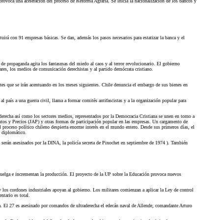
provoca una aceleración del proceso de Reforma Agraria. Se inicia la nacionalización de los bancos y
ituirá con 91 empresas básicas. Se dan, además los pasos necesarios para estatizar la banca y el
de propaganda agita los fantasmas del miedo al caos y al terror revolucionario. El gobierno
ares, los medios de comunicación derechistas y al partido demócrata cristiano.
ntes que se irán acentuando en los meses siguientes. Chile denuncia el embargo de sus bienes en
 país a una guerra civil, llama a formar comités antifascistas y a la organización popular para
derecha así como los sectores medios, representados por la Democracia Cristiana se unen en torno a
entos y Precios (JAP) y otras formas de participación popular en las empresas. Un cargamento de
 proceso político chileno despierta enorme interés en el mundo entero. Desde sus primeros días, el
o diplomático.
sa serán asesinados por la DINA, la policía secreta de Pinochet en septiembre de 1974 ). También
 huelga e incrementan la producción. El proyecto de la UP sobre la Educación provoca nuevos
os cordones industriales apoyan al gobierno. Los militares comienzan a aplicar la Ley de control
ntario es total.
ha. El 27 es asesinado por comandos de ultraderecha el edecán naval de Allende, comandante Arturo