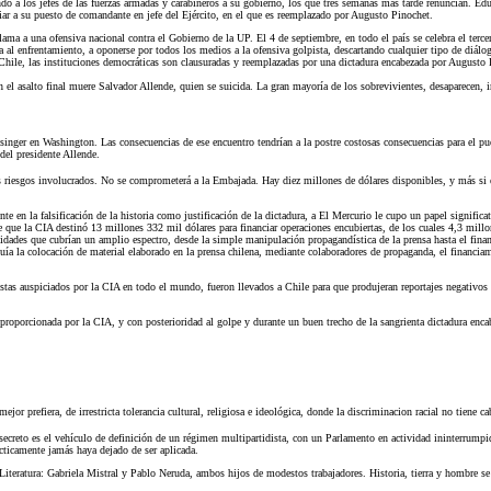
ndo a los jefes de las fuerzas armadas y carabineros a su gobierno, los que tres semanas más tarde renuncian. Ed
iar a su puesto de comandante en jefe del Ejército, en el que es reemplazado por Augusto Pinochet.
a a una ofensiva nacional contra el Gobierno de la UP. El 4 de septiembre, en todo el país se celebra el tercer
ma al enfrentamiento, a oponerse por todos los medios a la ofensiva golpista, descartando cualquier tipo de diálo
 Chile, las instituciones democráticas son clausuradas y reemplazadas por una dictadura encabezada por Augusto P
l asalto final muere Salvador Allende, quien se suicida. La gran mayoría de los sobrevivientes, desaparecen, in
er en Washington. Las consecuencias de ese encuentro tendrían a la postre costosas consecuencias para el pueb
del presidente Allende.
s riesgos involucrados. No se comprometerá a la Embajada. Hay diez millones de dólares disponibles, y más si 
nte en la falsificación de la historia como justificación de la dictadura, a El Mercurio le cupo un papel signif
e que la CIA destinó 13 millones 332 mil dólares para financiar operaciones encubiertas, de los cuales 4,3 mil
vidades que cubrían un amplio espectro, desde la simple manipulación propagandística de la prensa hasta el fina
luía la colocación de material elaborado en la prensa chilena, mediante colaboradores de propaganda, el financiam
stas auspiciados por la CIA en todo el mundo, fueron llevados a Chile para que produjeran reportajes negativos s
 proporcionada por la CIA, y con posterioridad al golpe y durante un buen trecho de la sangrienta dictadura encab
 prefiera, de irrestricta tolerancia cultural, religiosa e ideológica, donde la discriminacion racial no tiene ca
 secreto es el vehículo de definición de un régimen multipartidista, con un Parlamento en actividad ininterrump
cticamente jamás haya dejado de ser aplicada.
iteratura: Gabriela Mistral y Pablo Neruda, ambos hijos de modestos trabajadores. Historia, tierra y hombre se