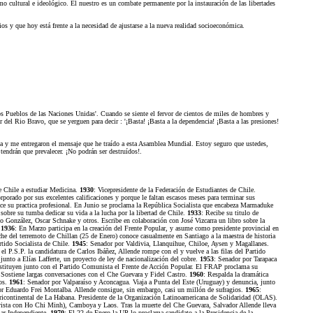
smo cultural e ideológico. El nuestro es un combate permanente por la instauración de las libertades
s y que hoy está frente a la necesidad de ajustarse a la nueva realidad socioeconómica.
os Pueblos de las Naciones Unidas'. Cuando se siente el fervor de cientos de miles de hombres y
 del Rio Bravo, que se yerguen para decir : '¡Basta! ¡Basta a la dependencia! ¡Basta a las presiones!
ria y me entregaron el mensaje que he traído a esta Asamblea Mundial. Estoy seguro que ustedes,
tendrán que prevalecer. ¡No podrán ser destruídos!.
e Chile a estudiar Medicina.
1930
: Vicepresidente de la Federación de Estudiantes de Chile.
porado por sus excelentes calificaciones y porque le faltan escasos meses para terminar sus
hace su practica profesional. En Junio se proclama la República Socialista que encabeza Marmaduke
sobre su tumba dedicar su vida a la lucha por la libertad de Chile.
1933
: Recibe su titulo de
González, Oscar Schnake y otros. Escribe en colaboración con José Vizcarra un libro sobre la
.
1936
: En Marzo participa en la creación del Frente Popular, y asume como presidente provincial en
che del terremoto de Chillan (25 de Enero) conoce casualmente en Santiago a la maestra de historia
rtido Socialista de Chile.
1945
: Senador por Valdivia, Llanquihue, Chiloe, Aysen y Magallanes.
r el P.S.P. la candidatura de Carlos Ibáñez, Allende rompe con el y vuelve a las filas del Partido
junto a Elías Lafferte, un proyecto de ley de nacionalización del cobre.
1953
: Senador por Tarapaca
constituyen junto con el Partido Comunista el Frente de Acción Popular. El FRAP proclama su
 Sostiene largas conversaciones con el Che Guevara y Fidel Castro.
1960
: Respalda la dramática
dos.
1961
: Senador por Valparaíso y Aconcagua. Viaja a Punta del Este (Uruguay) y denuncia, junto
or Eduardo Frei Montalba. Allende consigue, sin embargo, casi un millón de sufragios.
1965
:
 Tricontinental de La Habana. Presidente de la Organización Latinoamericana de Solidaridad (OLAS).
evista con Ho Chi Minh), Camboya y Laos. Tras la muerte del Che Guevara, Salvador Allende lleva
ar Independiente.
1970
: El 22 de Enero la UP lo proclama candidato a la Presidencia de la