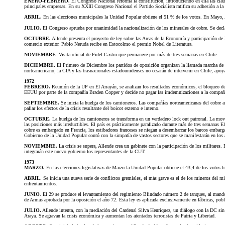
ENERO-FEBRERO.
El Congreso Nacional reforma la constitución, introduciendo en ella las cla
principales empresas. En su XXIII Congreso Nacional el Partido Socialista ratifica su adhesión a la
ABRIL.
En las elecciones municipales la Unidad Popular obtiene el 51 % de los votos. En Mayo, A
JULIO.
El Congreso aprueba por unanimidad la nacionalización de los minerales de cobre. Se decl
OCTUBRE.
Allende presenta el proyecto de ley sobre las Areas de la Economía y participación de l
comercio exterior. Pablo Neruda recibe en Estocolmo el premio Nobel de Literatura.
NOVIEMBRE
. Visita oficial de Fidel Castro que permanece por más de tres semanas en Chile.
DICIEMBRE.
El Primero de Diciembre los partidos de oposición organizan la llamada marcha de la
norteamericano, la CIA y las trasnacionales estadounidenses no cesarán de intervenir en Chile, apoy
1972
FEBRERO.
Reunión de la UP en El Arrayán, se analizan los resultados económicos, el bloqueo de E
EEUU por parte de la compañía Braden Copper y decide no pagar las imdemnizaciones a la compañí
SEPTIEMBRE.
Se inicia la huelga de los camioneros. Las compañías norteamericanas del cobre am
paliar los efectos de la crisis resultante del boicot externo e interno.
OCTUBRE.
La huelga de los camioneros se transforma en un verdadero lock out patronal. La movil
las posiciones más irreductibles. El país es prácticamente paralizado durante más de tres semanas E
cobre es embargado en Francia, los estibadores franceses se niegan a desembarcar los barcos embarg
Gobierno de la Unidad Popular contó con la simpatía de vastos sectores que se manifestarán en los añ
NOVIEMBRE.
La crisis se supera, Allende crea un gabinete con la participación de los militares
integrarán este nuevo gobierno los representantes de la CUT.
1973
MARZO.
En las elecciones legislativas de Marzo la Unidad Popular obtiene el 43,4 de los votos 
ABRIL
. Se inicia una nueva serie de conflictos gremiales, el más grave es el de los mineros del
enfrentamientos.
JUNIO
. El 29 se produce el levantamiento del regimiento Blindado número 2 de tanques, al mando
de Armas aprobada por la oposición el año 72. Esta ley es aplicada exclusivamente en fábricas, pobl
JULIO.
Allende intenta, con la mediación del Cardenal Silva Henriquez, un diálogo con la DC sin r
Araya. Se agravan la crisis económica y aumentan los atentados terroristas de Patria y Libertad.