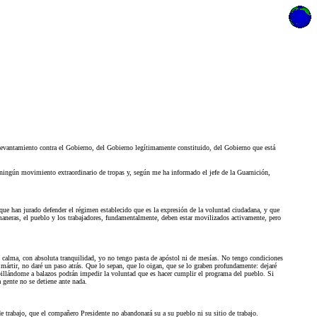
 levantamiento contra el Gobierno, del Gobierno legítimamente constituido, del Gobierno que está
 ningún movimiento extraordinario de tropas y, según me ha informado el jefe de la Guarnición,
 que han jurado defender el régimen establecido que es la expresión de la voluntad ciudadana, y que
 maneras, el pueblo y los trabajadores, fundamentalmente, deben estar movilizados activamente, pero
on calma, con absoluta tranquilidad, yo no tengo pasta de apóstol ni de mesías. No tengo condiciones
 mártir, no daré un paso atrás. Que lo sepan, que lo oigan, que se lo graben profundamente: dejaré
billándome a balazos podrán impedir la voluntad que es hacer cumplir el programa del pueblo. Si
 gente no se detiene ante nada.
e trabajo, que el compañero Presidente no abandonará su a su pueblo ni su sitio de trabajo.