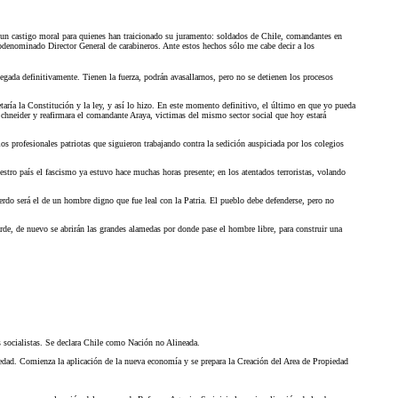
 un castigo moral para quienes han traicionado su juramento: soldados de Chile, comandantes en
todenominado Director General de carabineros. Ante estos hechos sólo me cabe decir a los
egada definitivamente. Tienen la fuerza, podrán avasallarnos, pero no se detienen los procesos
taría la Constitución y la ley, y así lo hizo. En este momento definitivo, el último en que yo pueda
l Schneider y reafirmara el comandante Araya, victimas del mismo sector social que hoy estará
os profesionales patriotas que siguieron trabajando contra la sedición auspiciada por los colegios
uestro país el fascismo ya estuvo hace muchas horas presente; en los atentados terroristas, volando
rdo será el de un hombre digno que fue leal con la Patria. El pueblo debe defenderse, pero no
e, de nuevo se abrirán las grandes alamedas por donde pase el hombre libre, para construir una
s socialistas. Se declara Chile como Nación no Alineada.
ociedad. Comienza la aplicación de la nueva economía y se prepara la Creación del Area de Propiedad