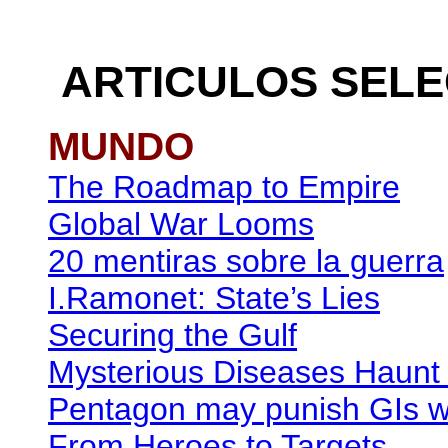
ARTICULOS SEL
MUNDO
The Roadmap to Empire
Global War Looms
20 mentiras sobre la guerra
I.Ramonet: State’s Lies
Securing the Gulf
Mysterious Diseases Haunt 
Pentagon may punish GIs w
From Heroes to Targets