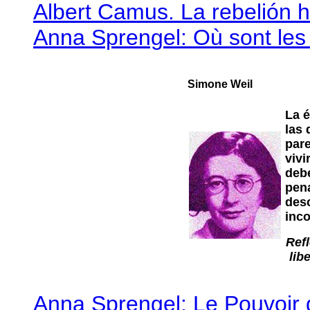
Albert Camus. La rebelión h
Anna Sprengel: Où sont les 
Simone Weil
La é
las 
pare
vivi
debe
pena
desc
inco
Refl
lib
Anna Sprengel: Le Pouvoir d